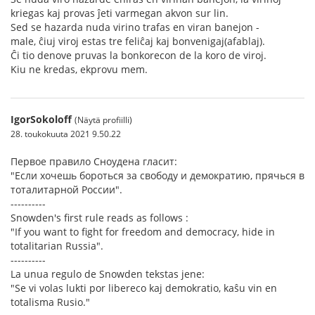
kriegas kaj provas ĵeti varmegan akvon sur lin.
Sed se hazarda nuda virino trafas en viran banejon -
male, ĉiuj viroj estas tre feliĉaj kaj bonvenigaj(afablaj).
Ĉi tio denove pruvas la bonkorecon de la koro de viroj.
Kiu ne kredas, ekprovu mem.
IgorSokoloff
(Näytä profiilli)
28. toukokuuta 2021 9.50.22
Первое правило Сноудена гласит:
"Если хочешь бороться за свободу и демократию, прячься в
тоталитарной России".
----------
Snowden's first rule reads as follows :
"If you want to fight for freedom and democracy, hide in
totalitarian Russia".
----------
La unua regulo de Snowden tekstas jene:
"Se vi volas lukti por libereco kaj demokratio, kaŝu vin en
totalisma Rusio."