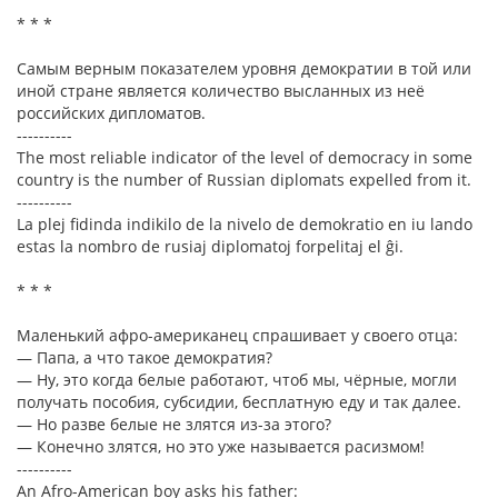
* * *
Самым верным показателем уровня демократии в той или
иной стране является количество высланных из неё
российских дипломатов.
----------
The most reliable indicator of the level of democracy in some
country is the number of Russian diplomats expelled from it.
----------
La plej fidinda indikilo de la nivelo de demokratio en iu lando
estas la nombro de rusiaj diplomatoj forpelitaj el ĝi.
* * *
Маленький афро-американец спрашивает у своего отца:
— Папа, а что такое демократия?
— Ну, это когда белые работают, чтоб мы, чёрные, могли
получать пособия, субсидии, бесплатную еду и так далее.
— Но разве белые не злятся из-за этого?
— Конечно злятся, но это уже называется расизмом!
----------
An Afro-American boy asks his father: