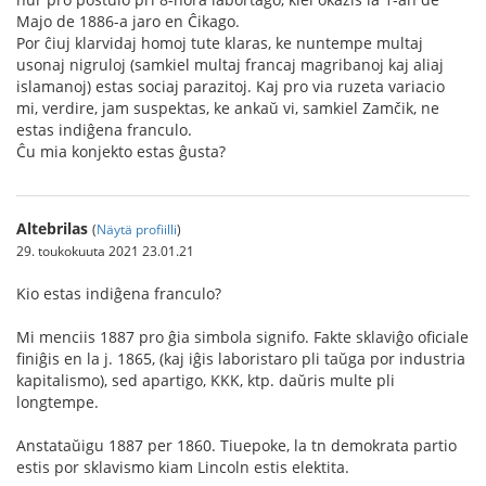
Majo de 1886-a jaro en Ĉikago.
Por ĉiuj klarvidaj homoj tute klaras, ke nuntempe multaj
usonaj nigruloj (samkiel multaj francaj magribanoj kaj aliaj
islamanoj) estas sociaj parazitoj. Kaj pro via ruzeta variacio
mi, verdire, jam suspektas, ke ankaŭ vi, samkiel Zamčik, ne
estas indiĝena franculo.
Ĉu mia konjekto estas ĝusta?
Altebrilas
(
Näytä profiilli
)
29. toukokuuta 2021 23.01.21
Kio estas indiĝena franculo?
Mi menciis 1887 pro ĝia simbola signifo. Fakte sklaviĝo oficiale
finiĝis en la j. 1865, (kaj iĝis laboristaro pli taŭga por industria
kapitalismo), sed apartigo, KKK, ktp. daŭris multe pli
longtempe.
Anstataŭigu 1887 per 1860. Tiuepoke, la tn demokrata partio
estis por sklavismo kiam Lincoln estis elektita.