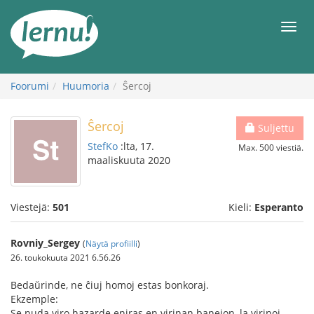
Tästä
sisältöön
Men
Foorumi
Huumoria
Ŝercoj
Ŝercoj
Suljettu
StefKo
:lta, 17.
Max. 500 viestiä.
maaliskuuta 2020
Viestejä:
501
Kieli:
Esperanto
Rovniy_Sergey
(
Näytä profiilli
)
26. toukokuuta 2021 6.56.26
Bedaŭrinde, ne ĉiuj homoj estas bonkoraj.
Ekzemple:
Se nuda viro hazarde eniras en virinan banejon, la virinoj