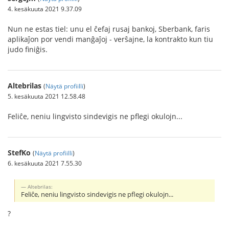
4. kesäkuuta 2021 9.37.09
Nun ne estas tiel: unu el ĉefaj rusaj bankoj, Sberbank, faris
aplikaĵon por vendi manĝaĵoj - verŝajne, la kontrakto kun tiu
judo finiĝis.
Altebrilas
(
Näytä profiilli
)
5. kesäkuuta 2021 12.58.48
Feliĉe, neniu lingvisto sindevigis ne pflegi okulojn...
StefKo
(
Näytä profiilli
)
6. kesäkuuta 2021 7.55.30
Altebrilas:
Feliĉe, neniu lingvisto sindevigis ne pflegi okulojn...
?