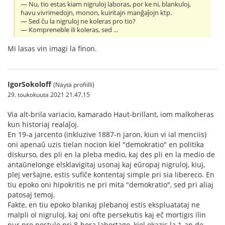
— Nu, tio estas kiam nigruloj laboras, por ke ni, blankuloj,
havu vivrimedojn, monon, kuiritajn manĝaĵojn ktp.
— Sed ĉu la nigruloj ne koleras pro tio?
— Kompreneble ili koleras, sed ...
Mi lasas vin imagi la finon.
IgorSokoloff
(Näytä profiilli)
29. toukokuuta 2021 21.47.15
Via alt-brila variacio, kamarado Haut-brillant, iom malkoheras
kun historiaj realaĵoj.
En 19-a jarcento (inkluzive 1887-n jaron, kiun vi ial menciis)
oni apenaŭ uzis tielan nocion kiel "demokratio" en politika
diskurso, des pli en la pleba medio, kaj des pli en la medio de
antaŭnelonge elsklavigitaj usonaj kaj eŭropaj nigruloj, kiuj,
plej verŝajne, estis sufiĉe kontentaj simple pri sia libereco. En
tiu epoko oni hipokritis ne pri mita "demokratio", sed pri aliaj
patosaj temoj.
Fakte, en tiu epoko blankaj plebanoj estis ekspluatataj ne
malpli ol nigruloj, kaj oni ofte persekutis kaj eĉ mortigis ilin
nur pro postulo pri 8-hora labortago, kiel okazis la 1-an de