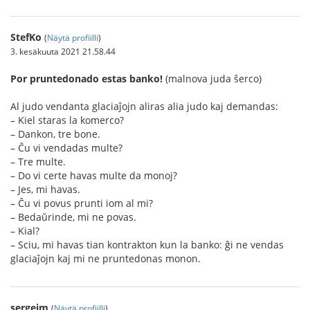
StefKo
(
Näytä profiilli
)
3. kesäkuuta 2021 21.58.44
Por pruntedonado estas banko!
(malnova juda ŝerco)
Al judo vendanta glaciaĵojn aliras alia judo kaj demandas:
– Kiel staras la komerco?
– Dankon, tre bone.
– Ĉu vi vendadas multe?
– Tre multe.
– Do vi certe havas multe da monoj?
– Jes, mi havas.
– Ĉu vi povus prunti iom al mi?
– Bedaŭrinde, mi ne povas.
– Kial?
– Sciu, mi havas tian kontrakton kun la banko: ĝi ne vendas
glaciaĵojn kaj mi ne pruntedonas monon.
sergejm
(
Näytä profiilli
)