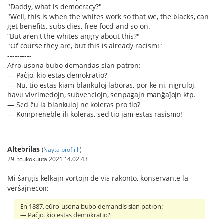
"Daddy, what is democracy?"
"Well, this is when the whites work so that we, the blacks, can
get benefits, subsidies, free food and so on.
“But aren't the whites angry about this?"
"Of course they are, but this is already racism!"
----------
Afro-usona bubo demandas sian patron:
— Paĉjo, kio estas demokratio?
— Nu, tio estas kiam blankuloj laboras, por ke ni, nigruloj,
havu vivrimedojn, subvenciojn, senpagajn manĝaĵojn ktp.
— Sed ĉu la blankuloj ne koleras pro tio?
— Kompreneble ili koleras, sed tio jam estas rasismo!
Altebrilas
(
Näytä profiilli
)
29. toukokuuta 2021 14.02.43
Mi ŝangis kelkajn vortojn de via rakonto, konservante la
verŝajnecon:
En 1887, eŭro-usona bubo demandis sian patron:
— Paĉjo, kio estas demokratio?