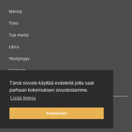
Meistä
Tiimi
Tue meitä
Libro
Yksityisyys
Säännöt
Ota yhteyttä meihin
Tämä sivusto käyttää evästeitä jotta saat
parhaan kokemuksen sivustostamme.
Lisää tietoja
Ymmärrän!
© 2002-2026 lernu.net |
Impressum