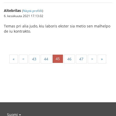
Altebrilas
(
Näytä profiilli
)
6. kesäkuuta 2021 17.13.02
Temas pri alia judo, kiu laboris ekster sia metio sen malhelpo
de iu kontrakto.
45
«
<
43
44
46
47
>
»
Suomi