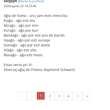
sergejm
(
Montri la profilon
)
2020-aprilo-22 18:35:46
Aĝoj de homo - unu jam estis menciita:
Etaĝo - aĝo esti eta
Miraĝo - aĝo por miri
Kuraĝo - aĝo por kuri
Bandaĝo - aĝo por esti ano de bando
Vojaĝo - aĝo por esti survoje
Domaĝo - aĝo por esti dome
Vilaĝo - aĝo esti vila.
Masaĝo - aĝo esti maso.
Estas verso pri ili:
Diversaj aĝoj de l'homo, Raymond Schwartz
1
«
<
2
3
4
>
»