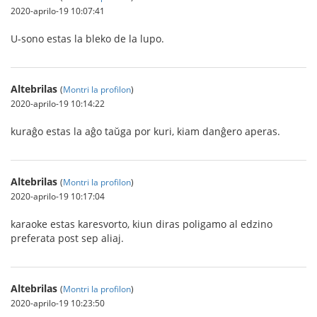
2020-aprilo-19 10:07:41
U-sono estas la bleko de la lupo.
Altebrilas
(
Montri la profilon
)
2020-aprilo-19 10:14:22
kuraĝo estas la aĝo taŭga por kuri, kiam danĝero aperas.
Altebrilas
(
Montri la profilon
)
2020-aprilo-19 10:17:04
karaoke estas karesvorto, kiun diras poligamo al edzino
preferata post sep aliaj.
Altebrilas
(
Montri la profilon
)
2020-aprilo-19 10:23:50