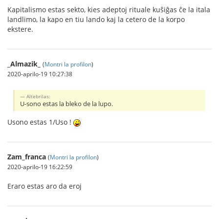
Kapitalismo estas sekto, kies adeptoj rituale kuŝiĝas ĉe la itala
landlimo, la kapo en tiu lando kaj la cetero de la korpo
ekstere.
_Almazik_
(
Montri la profilon
)
2020-aprilo-19 10:27:38
Altebrilas:
U-sono estas la bleko de la lupo.
Usono estas 1/Uso !
Zam_franca
(
Montri la profilon
)
2020-aprilo-19 16:22:59
Eraro estas aro da eroj