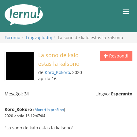
Al
la
Men
enhavo
Forumo
Lingvaj ludoj
La sono de kalo estas la kalsono
La sono de kalo
Respondi
estas la kalsono
de
Koro_Kokoro
, 2020-
aprilo-16
Mesaĝoj:
31
Lingvo:
Esperanto
Koro_Kokoro
(
Montri la profilon
)
2020-aprilo-16 12:47:04
"La sono de kalo estas la kalsono".