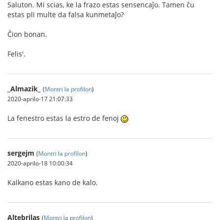
Saluton. Mi scias, ke la frazo estas sensencaĵo. Tamen ĉu
estas pli multe da falsa kunmetaĵo?
Ĉion bonan.
Felis'.
_Almazik_
(
Montri la profilon
)
2020-aprilo-17 21:07:33
La fenestro estas la estro de fenoj
sergejm
(
Montri la profilon
)
2020-aprilo-18 10:00:34
Kalkano estas kano de kalo.
Altebrilas
(
Montri la profilon
)