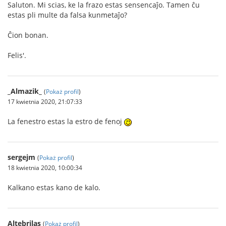
Saluton. Mi scias, ke la frazo estas sensencaĵo. Tamen ĉu
estas pli multe da falsa kunmetaĵo?
Ĉion bonan.
Felis'.
_Almazik_
(
Pokaż profil
)
17 kwietnia 2020, 21:07:33
La fenestro estas la estro de fenoj
sergejm
(
Pokaż profil
)
18 kwietnia 2020, 10:00:34
Kalkano estas kano de kalo.
Altebrilas
(
Pokaż profil
)