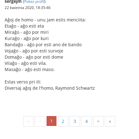
sergejm
(
Pokaż profil
)
22 kwietnia 2020, 18:35:46
Aĝoj de homo - unu jam estis menciita:
Etaĝo - aĝo esti eta
Miraĝo - aĝo por miri
Kuraĝo - aĝo por kuri
Bandaĝo - aĝo por esti ano de bando
Vojaĝo - aĝo por esti survoje
Domaĝo - aĝo por esti dome
Vilaĝo - aĝo esti vila.
Masaĝo - aĝo esti maso.
Estas verso pri ili:
Diversaj aĝoj de l'homo, Raymond Schwartz
1
«
<
2
3
4
>
»