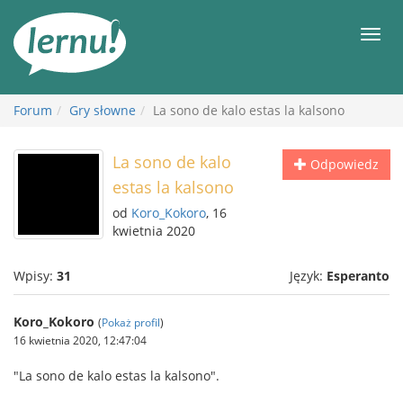
Więcej
Men
Forum
Gry słowne
La sono de kalo estas la kalsono
La sono de kalo
Odpowiedz
estas la kalsono
od
Koro_Kokoro
, 16
kwietnia 2020
Wpisy:
31
Język:
Esperanto
Koro_Kokoro
(
Pokaż profil
)
16 kwietnia 2020, 12:47:04
"La sono de kalo estas la kalsono".