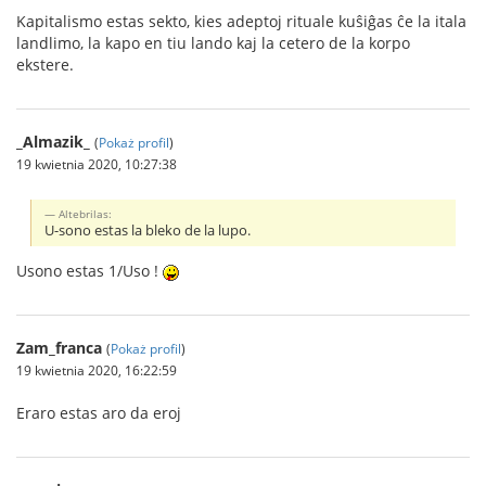
Kapitalismo estas sekto, kies adeptoj rituale kuŝiĝas ĉe la itala
landlimo, la kapo en tiu lando kaj la cetero de la korpo
ekstere.
_Almazik_
(
Pokaż profil
)
19 kwietnia 2020, 10:27:38
Altebrilas:
U-sono estas la bleko de la lupo.
Usono estas 1/Uso !
Zam_franca
(
Pokaż profil
)
19 kwietnia 2020, 16:22:59
Eraro estas aro da eroj