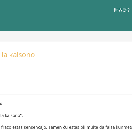
世界語?
 la kalsono
日
4
la kalsono".
la frazo estas sensencaĵo. Tamen ĉu estas pli multe da falsa kunmet