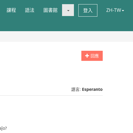
課程
語法
圖書館
ZH-TW
登入
回應
語言:
Esperanto
aĵo?