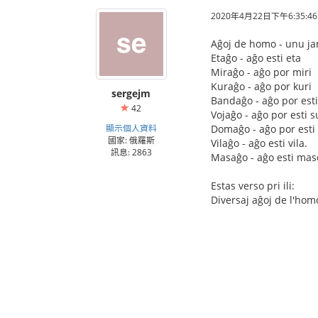
2020年4月22日下午6:35:46
Aĝoj de homo - unu ja
Etaĝo - aĝo esti eta
Miraĝo - aĝo por miri
Kuraĝo - aĝo por kuri
sergejm
Bandaĝo - aĝo por est
42
Vojaĝo - aĝo por esti s
顯示個人資料
Domaĝo - aĝo por est
國家: 俄羅斯
Vilaĝo - aĝo esti vila.
訊息: 2863
Masaĝo - aĝo esti mas
Estas verso pri ili:
Diversaj aĝoj de l'ho