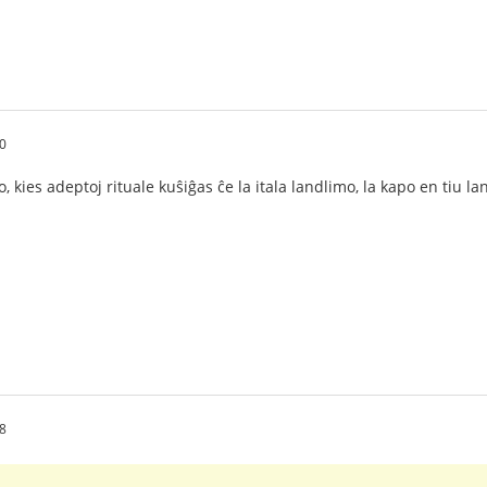
0
, kies adeptoj rituale kuŝiĝas ĉe la itala landlimo, la kapo en tiu la
8