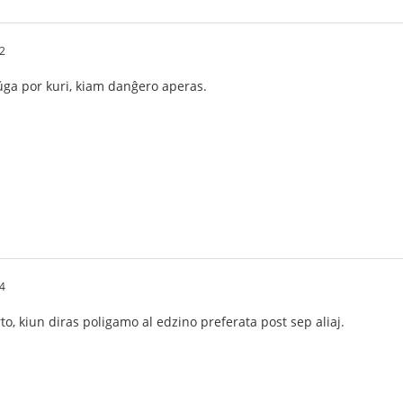
2
ŭga por kuri, kiam danĝero aperas.
4
to, kiun diras poligamo al edzino preferata post sep aliaj.