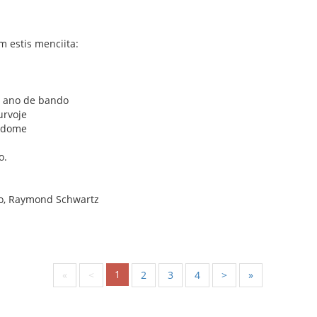
m estis menciita:
i ano de bando
urvoje
i dome
o.
mo, Raymond Schwartz
1
«
<
2
3
4
>
»