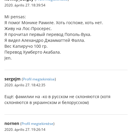
2020. április 27. 18:39:54
Mi pensas:
Я помог Монике Рамиле. Хоть госпоже, хоть нет.
Живу на Лос-Просерес.
Я прочитал первый перевод Пополь-Вуха.
Я видел Алехандро Джамматтей Фалла.
Вес Капиручо 100 гр.
Перевод Хумберто Акабала.
Jen.
sergejm
(
Profil megtekintése
)
2020. április 27. 18:42:35
Ещё: фамилии на -ко в русском не склоняются (хотя
склоняются в украинском и белорусском)
nornen
(
Profil megtekintése
)
2020. április 27. 19:26:14