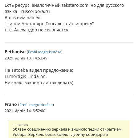
Есть ресурс, аналогичный tekstaro.com, но для русского
языка - ruscorpora.ru
Вот в нём нашёл:
"фильм Алехандро Гонсалеса Иньярриту"
т. е. Алехандро не склоняется.
Pethanise
(
Profil megtekintése
)
2021. április 13. 14:53:49
На Tatoeba видел предложение:
Li mortigis Linda-on.
Не знаю, законно ли так делать)
Frano
(
Profil megtekintése
)
2021. április 14. 6:52:00
nornen:
обязан соединению зеркала и энциклопедии открытием
Укбара. Зеркало беспокоило глубину коридора в