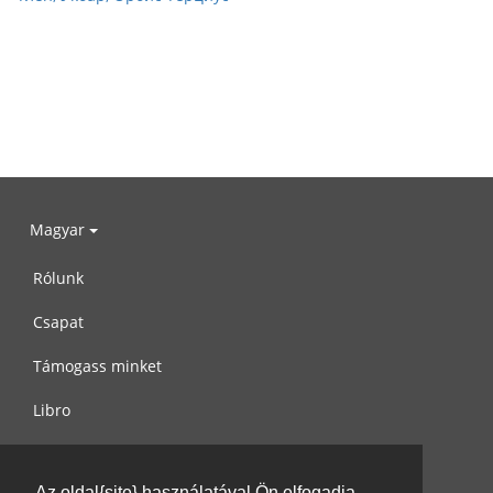
Magyar
Rólunk
Csapat
Támogass minket
Libro
Adatvédelem
Az oldal{site} használatával Ön elfogadja