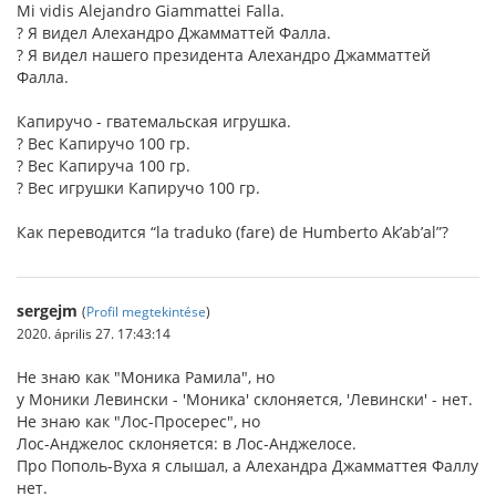
Mi vidis Alejandro Giammattei Falla.
? Я видел Алехандро Джамматтей Фалла.
? Я видел нашего президента Алехандро Джамматтей
Фалла.
Капиручо - гватемальская игрушка.
? Вес Капиручо 100 гр.
? Вес Капируча 100 гр.
? Вес игрушки Капиручo 100 гр.
Как переводится “la traduko (fare) de Humberto Ak’ab’al”?
sergejm
(
Profil megtekintése
)
2020. április 27. 17:43:14
Не знаю как "Моника Рамила", но
у Моники Левински - 'Моника' склоняется, 'Левински' - нет.
Не знаю как "Лос-Просерес", но
Лос-Анджелос склоняется: в Лос-Анджелосе.
Про Пополь-Вуха я слышал, а Алехандра Джамматтея Фаллу
нет.