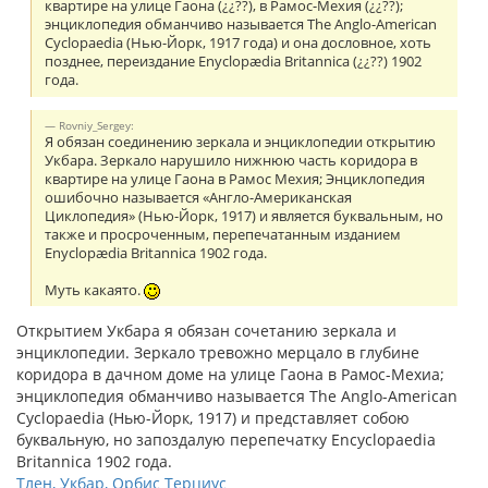
квартире на улице Гаона (¿¿??), в Рамос-Мехия (¿¿??);
энциклопедия обманчиво называется The Anglo-American
Cyclopaedia (Нью-Йорк, 1917 года) и она дословное, хоть
позднее, переиздание Enyclopædia Britannica (¿¿??) 1902
года.
Rovniy_Sergey:
Я обязан соединению зеркала и энциклопедии открытию
Укбара. Зеркало нарушило нижнюю часть коридора в
квартире на улице Гаона в Рамос Мехия; Энциклопедия
ошибочно называется «Англо-Американская
Циклопедия» (Нью-Йорк, 1917) и является буквальным, но
также и просроченным, перепечатанным изданием
Enyclopædia Britannica 1902 года.
Муть какаято.
Открытием Укбара я обязан сочетанию зеркала и
энциклопедии. Зеркало тревожно мерцало в глубине
коридора в дачном доме на улице Гаона в Рамос-Мехиа;
энциклопедия обманчиво называется The Anglo-American
Cyclopaedia (Нью-Йорк, 1917) и представляет собою
буквальную, но запоздалую перепечатку Encyclopaedia
Britannica 1902 года.
Тлен, Укбар, Орбис Терциус