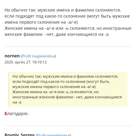
Но обычно так: мужские имена и фамилии склоняются,
если подходят под какое-то склонение (могут быть мужские
имена первого склонения на -а/-я)
Женские имена на -а/-я или -ь склоняются, но иностранные
женские фамилии - нет, даже кончающиеся на -а
nornen
(
Profil megtekintése
)
2020. április 27. 18:10:12
Но обычно так: мужские имена и фамилии склоняются,
если подходят под какое-то склонение (могут быть
мужские имена первого склонения на -а/-я)
Женские имена на -а/-я или -ь склоняются, но
иностранные женские фамилии - нет, даже кончающиеся
на -а
Б
лагодарю.
Rovniy_Sergey
(
Profil megtekintése
)