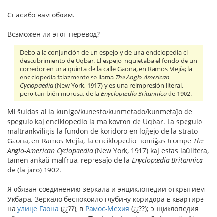
Спасибо вам обоим.
Возможен ли этот перевод?
Debo a la conjunción de un espejo y de una enciclopedia el
descubrimiento de Uqbar. El espejo inquietaba el fondo de un
corredor en una quinta de la calle Gaona, en Ramos Mejía; la
enciclopedia falazmente se llama
The Anglo-American
Cyclopaedia
(New York, 1917) y es una reimpresión literal,
pero también morosa, de la
Enyclopædia Britannica
de 1902.
Mi ŝuldas al la kunigo/kunesto/kunmetado/kunmetaĵo de
spegulo kaj enciklopedio la malkovron de Uqbar. La spegulo
maltrankviligis la fundon de koridoro en loĝejo de la strato
Gaona, en Ramos Mejía; la enciklopedio nomiĝas trompe
The
Anglo-American Cyclopaedia
(New York, 1917) kaj estas laŭlitera,
tamen ankaŭ malfrua, represaĵo de la
Enyclopædia Britannica
de (la jaro) 1902.
Я обязан соединению зеркала и энциклопедии открытием
Укбара. Зеркало беспокоило глубину коридора в квартире
на
улице Гаона
(¿¿??), в
Рамос-Мехия
(¿¿??); энциклопедия