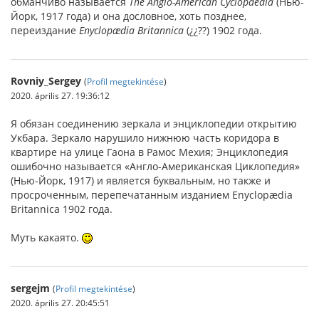
обманчиво называется
The Anglo-American Cyclopaedia
(Нью-
Йорк, 1917 года) и она дословное, хоть позднее,
переиздание
Enyclopædia Britannica
(¿¿??) 1902 года.
Rovniy_Sergey
(
Profil megtekintése
)
2020. április 27. 19:36:12
Я обязан соединению зеркала и энциклопедии открытию
Укбара. Зеркало нарушило нижнюю часть коридора в
квартире на улице Гаона в Рамос Мехия; Энциклопедия
ошибочно называется «Англо-Американская Циклопедия»
(Нью-Йорк, 1917) и является буквальным, но также и
просроченным, перепечатанным изданием Enyclopædia
Britannica 1902 года.
Муть какаято.
sergejm
(
Profil megtekintése
)
2020. április 27. 20:45:51