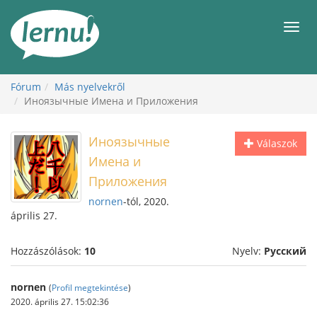
Tartalom
Men
Fórum
Más nyelvekről
Иноязычные Имена и Приложения
Иноязычные
Válaszok
Имена и
Приложения
nornen
-tól, 2020.
április 27.
Hozzászólások:
10
Nyelv:
Русский
nornen
(
Profil megtekintése
)
2020. április 27. 15:02:36