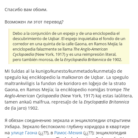
Спасибо вам обоим.
Возможен ли этот перевод?
Debo a la conjunción de un espejo y de una enciclopedia el
descubrimiento de Uqbar. El espejo inquietaba el fondo de un
corredor en una quinta de la calle Gaona, en Ramos Mejía; la
enciclopedia falazmente se llama
The Anglo-American
Cyclopaedia
(New York, 1917) y es una reimpresión literal,
pero también morosa, de la
Enyclopædia Britannica
de 1902.
Mi ŝuldas al la kunigo/kunesto/kunmetado/kunmetaĵo de
spegulo kaj enciklopedio la malkovron de Uqbar. La spegulo
maltrankviligis la fundon de koridoro en loĝejo de la strato
Gaona, en Ramos Mejía; la enciklopedio nomiĝas trompe
The
Anglo-American Cyclopaedia
(New York, 1917) kaj estas laŭlitera,
tamen ankaŭ malfrua, represaĵo de la
Enyclopædia Britannica
de (la jaro) 1902.
Я обязан соединению зеркала и энциклопедии открытием
Укбара. Зеркало беспокоило глубину коридора в квартире
на
улице Гаона
(¿¿??), в
Рамос-Мехия
(¿¿??); энциклопедия