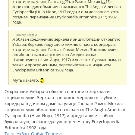
квартире на улице Гаона (¿¿??), в Рамос-Мехия (¿¿??);
энциклопедия обманчиво называется The Anglo-American
Cyclopaedia (Нью-Йорк, 1917 года) и она дословное, хоть
позднее, переиздание Enyclopædia Britannica (¿¿??) 1902
года.
Rovniy_Sergey:
Я обязан соединению зеркала и энциклопедии открытию
Укбара. Зеркало нарушило нижнюю часть коридора в
квартире на улице Гаона в Рамос Мехия; Энциклопедия
ошибочно называется «Англо-Американская
Циклопедия» (Нью-Йорк, 1917) и является буквальным, но
также и просроченным, перепечатанным изданием
Enyclopædia Britannica 1902 года.
Муть какаято.
Открытием Укбара я обязан сочетанию зеркала и
энциклопедии. Зеркало тревожно мерцало в глубине
коридора в дачном доме на улице Гаона в Рамос-Мехиа;
энциклопедия обманчиво называется The Anglo-American
Cyclopaedia (Нью-Йорк, 1917) и представляет собою
буквальную, но запоздалую перепечатку Encyclopaedia
Britannica 1902 года.
Тлен, Укбар, Орбис Терциус