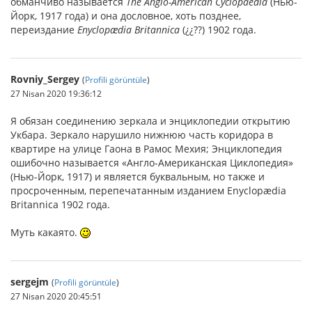
обманчиво называется
The Anglo-American Cyclopaedia
(Нью-
Йорк, 1917 года) и она дословное, хоть позднее,
переиздание
Enyclopædia Britannica
(¿¿??) 1902 года.
Rovniy_Sergey
(
Profili görüntüle
)
27 Nisan 2020 19:36:12
Я обязан соединению зеркала и энциклопедии открытию
Укбара. Зеркало нарушило нижнюю часть коридора в
квартире на улице Гаона в Рамос Мехия; Энциклопедия
ошибочно называется «Англо-Американская Циклопедия»
(Нью-Йорк, 1917) и является буквальным, но также и
просроченным, перепечатанным изданием Enyclopædia
Britannica 1902 года.
Муть какаято.
sergejm
(
Profili görüntüle
)
27 Nisan 2020 20:45:51