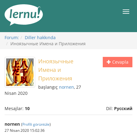
İçerik
Görüntüleme
Men
Forum:
Diller hakkında
Иноязычные Имена и Приложения
Иноязычные
Cevapla
Имена и
Приложения
başlangıç
nornen
, 27
Nisan 2020
Mesajlar:
10
Dil:
Русский
nornen
(
Profili görüntüle
)
27 Nisan 2020 15:02:36