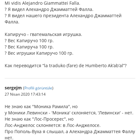
Mi vidis Alejandro Giammattei Falla.
? Я видел Алехандро Джамматтей Фалла.
? Я видел нашего президента Алехандро Джамматтей
Фалла.
Капиручо - гватемальская игрушка.
? Вес Капиручо 100 гр.
? Вес Капируча 100 гр.
? Вес игрушки Капиручo 100 гр.
Как переводится “la traduko (fare) de Humberto Ak’ab’al”?
sergejm
(
Profili görüntüle
)
27 Nisan 2020 17:43:14
Не знаю как "Моника Рамила", но
у Моники Левински - 'Моника' склоняется, 'Левински' - нет.
Не знаю как "Лос-Просерес", но
Лос-Анджелос склоняется: в Лос-Анджелосе.
Про Пополь-Вуха я слышал, а Алехандра Джамматтея Фаллу
нет.