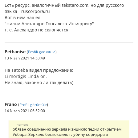
Есть ресурс, аналогичный tekstaro.com, но для русского
языка - ruscorpora.ru
Вот в нём нашёл:
"фильм Алехандро Гонсалеса Иньярриту"
т. е. Алехандро не склоняется.
Pethanise
(
Profili görüntüle
)
13 Nisan 2021 14:53:49
На Tatoeba видел предложение:
Li mortigis Linda-on.
Не знаю, законно ли так делать)
Frano
(
Profili görüntüle
)
14 Nisan 2021 06:52:00
nornen:
обязан соединению зеркала и энциклопедии открытием
Укбара. Зеркало беспокоило глубину коридора в