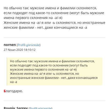
Но обычно так: мужские имена и фамилии склоняются,
если подходят под какое-то склонение (могут быть мужские
имена первого склонения на -а/-я)
Женские имена на -а/-я или -ь склоняются, но иностранные
женские фамилии - нет, даже кончающиеся на -а
nornen
(
Profili görüntüle
)
27 Nisan 2020 18:10:12
Но обычно так: мужские имена и фамилии склоняются,
если подходят под какое-то склонение (могут быть
мужские имена первого склонения на -а/-я)
Женские имена на -а/-я или -ь склоняются, но
иностранные женские фамилии - нет, даже кончающиеся
на -а
Б
лагодарю.
Rovniy_Sergey
(
Profili görüntüle
)