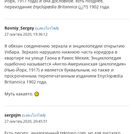
Йорк, 1917 года) и она дословное, хоть позднее,
переиздание
Enyclopædia Britannica
(¿¿??) 1902 года.
Rovniy_Sergey
(
แสดงโปรไฟล์
)
27 เมษายน 2020, 19:36:12
Я обязан соединению зеркала и энциклопедии открытию
Укбара. Зеркало нарушило нижнюю часть коридора в
квартире на улице Гаона в Рамос Мехия; Энциклопедия
ошибочно называется «Англо-Американская Циклопедия»
(Нью-Йорк, 1917) и является буквальным, но также и
просроченным, перепечатанным изданием Enyclopædia
Britannica 1902 года.
Муть какаято.
sergejm
(
แสดงโปรไฟล์
)
27 เมษายน 2020, 20:45:51
Есть ресурс, аналогичный tekstaro.com, но для русского