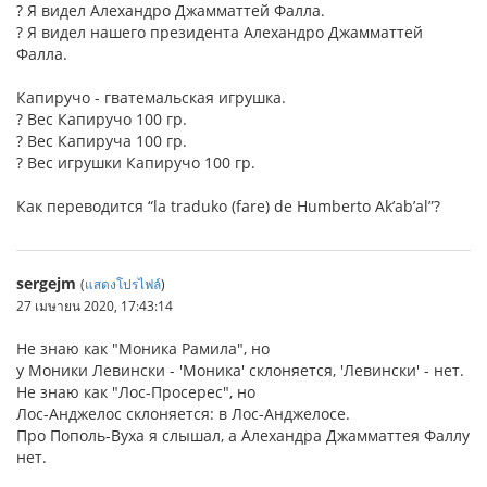
? Я видел Алехандро Джамматтей Фалла.
? Я видел нашего президента Алехандро Джамматтей
Фалла.
Капиручо - гватемальская игрушка.
? Вес Капиручо 100 гр.
? Вес Капируча 100 гр.
? Вес игрушки Капиручo 100 гр.
Как переводится “la traduko (fare) de Humberto Ak’ab’al”?
sergejm
(
แสดงโปรไฟล์
)
27 เมษายน 2020, 17:43:14
Не знаю как "Моника Рамила", но
у Моники Левински - 'Моника' склоняется, 'Левински' - нет.
Не знаю как "Лос-Просерес", но
Лос-Анджелос склоняется: в Лос-Анджелосе.
Про Пополь-Вуха я слышал, а Алехандра Джамматтея Фаллу
нет.