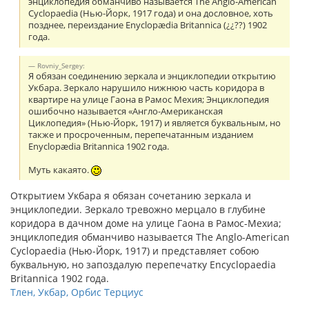
энциклопедия обманчиво называется The Anglo-American
Cyclopaedia (Нью-Йорк, 1917 года) и она дословное, хоть
позднее, переиздание Enyclopædia Britannica (¿¿??) 1902
года.
Rovniy_Sergey:
Я обязан соединению зеркала и энциклопедии открытию
Укбара. Зеркало нарушило нижнюю часть коридора в
квартире на улице Гаона в Рамос Мехия; Энциклопедия
ошибочно называется «Англо-Американская
Циклопедия» (Нью-Йорк, 1917) и является буквальным, но
также и просроченным, перепечатанным изданием
Enyclopædia Britannica 1902 года.
Муть какаято.
Открытием Укбара я обязан сочетанию зеркала и
энциклопедии. Зеркало тревожно мерцало в глубине
коридора в дачном доме на улице Гаона в Рамос-Мехиа;
энциклопедия обманчиво называется The Anglo-American
Cyclopaedia (Нью-Йорк, 1917) и представляет собою
буквальную, но запоздалую перепечатку Encyclopaedia
Britannica 1902 года.
Тлен, Укбар, Орбис Терциус