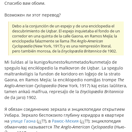
Спасибо вам обоим.
Возможен ли этот перевод?
Debo a la conjunción de un espejo y de una enciclopedia el
descubrimiento de Uqbar. El espejo inquietaba el fondo de un
corredor en una quinta de la calle Gaona, en Ramos Mejía; la
enciclopedia falazmente se llama
The Anglo-American
Cyclopaedia
(New York, 1917) y es una reimpresión literal,
pero también morosa, de la
Enyclopædia Britannica
de 1902.
Mi ŝuldas al la kunigo/kunesto/kunmetado/kunmetaĵo de
spegulo kaj enciklopedio la malkovron de Uqbar. La spegulo
maltrankviligis la fundon de koridoro en loĝejo de la strato
Gaona, en Ramos Mejía; la enciklopedio nomiĝas trompe
The
Anglo-American Cyclopaedia
(New York, 1917) kaj estas laŭlitera,
tamen ankaŭ malfrua, represaĵo de la
Enyclopædia Britannica
de (la jaro) 1902.
Я обязан соединению зеркала и энциклопедии открытием
Укбара. Зеркало беспокоило глубину коридора в квартире
на
улице Гаона
(¿¿??), в
Рамос-Мехия
(¿¿??); энциклопедия
обманчиво называется
The Anglo-American Cyclopaedia
(Нью-