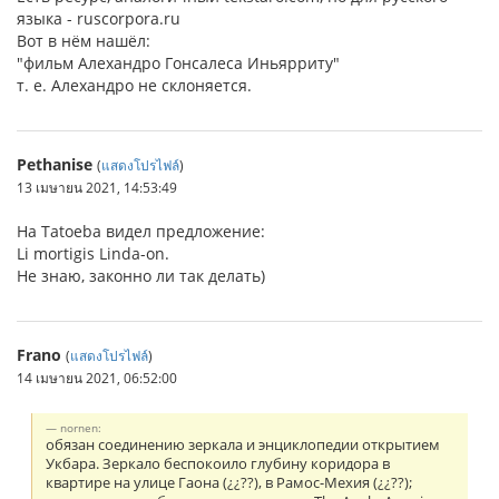
языка - ruscorpora.ru
Вот в нём нашёл:
"фильм Алехандро Гонсалеса Иньярриту"
т. е. Алехандро не склоняется.
Pethanise
(
แสดงโปรไฟล์
)
13 เมษายน 2021, 14:53:49
На Tatoeba видел предложение:
Li mortigis Linda-on.
Не знаю, законно ли так делать)
Frano
(
แสดงโปรไฟล์
)
14 เมษายน 2021, 06:52:00
nornen:
обязан соединению зеркала и энциклопедии открытием
Укбара. Зеркало беспокоило глубину коридора в
квартире на улице Гаона (¿¿??), в Рамос-Мехия (¿¿??);