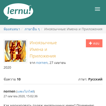
ไป
ยัง
เมนู
สารบัญ
ห้องสนทนา
ภาษาอื่น ๆ
Иноязычные Имена и Приложения
Иноязычные
ตอบ
Имена и
Приложения
จาก
nornen
, 27 เมษายน
2020
ข้อความ
10
ภาษา:
Русский
nornen
(
แสดงโปรไฟล์
)
27 เมษายน 2020, 15:02:36
Как маркировать падеж иноязычных имен? Применяю