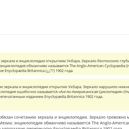
зеркала и энциклопедии открытием Укбара. Зеркало беспокоило глубину
; энциклопедия обманчиво называется The Anglo-American Cyclopaedia (
 Enyclopædia Britannica (¿¿??) 1902 года.
ю зеркала и энциклопедии открытию Укбара. Зеркало нарушило нижню
лопедия ошибочно называется «Англо-Американская Циклопедия» (Нью
печатанным изданием Enyclopædia Britannica 1902 года.
обязан сочетанию зеркала и энциклопедии. Зеркало тревожно м
Мехиа; энциклопедия обманчиво называется The Anglo-American
 запоздалую перепечатку Encyclopaedia Britannica 1902 года.