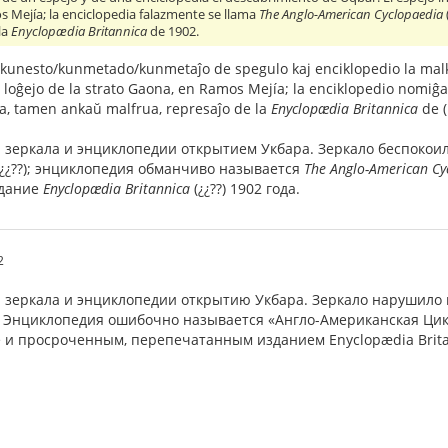
s Mejía; la enciclopedia falazmente se llama
The Anglo-American Cyclopaedia
la
Enyclopædia Britannica
de 1902.
o/kunesto/kunmetado/kunmetaĵo de spegulo kaj enciklopedio la malk
 loĝejo de la strato Gaona, en Ramos Mejía; la enciklopedio nomi
era, tamen ankaŭ malfrua, represaĵo de la
Enyclopædia Britannica
de (
 зеркала и энциклопедии открытием Укбара. Зеркало беспокоил
¿¿??); энциклопедия обманчиво называется
The Anglo-American Cy
здание
Enyclopædia Britannica
(¿¿??) 1902 года.
2
 зеркала и энциклопедии открытию Укбара. Зеркало нарушило
; Энциклопедия ошибочно называется «Англо-Американская Цикл
е и просроченным, перепечатанным изданием Enyclopædia Britan