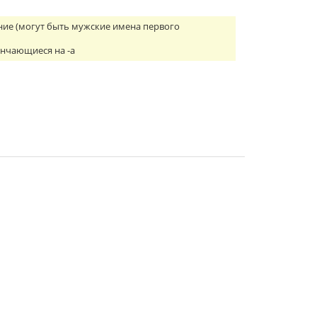
ение (могут быть мужские имена первого
ончающиеся на -а