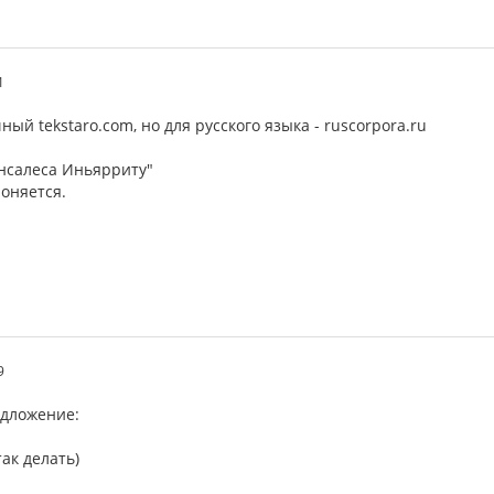
1
ный tekstaro.com, но для русского языка - ruscorpora.ru
нсалеса Иньярриту"
лоняется.
9
едложение:
так делать)