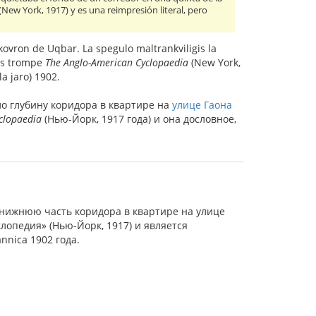
(New York, 1917) y es una reimpresión literal, pero
ovron de Uqbar. La spegulo maltrankviligis la
ĝas trompe
The Anglo-American Cyclopaedia
(New York,
la jaro) 1902.
о глубину коридора в квартире на
улице Гаона
clopaedia
(Нью-Йорк, 1917 года) и она дословное,
 нижнюю часть коридора в квартире на улице
опедия» (Нью-Йорк, 1917) и является
nica 1902 года.