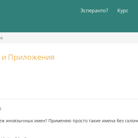
Эсперанто?
Курс
ия
 и Приложения
6
еж иноязычных имен? Применяю просто такие имена без склонен