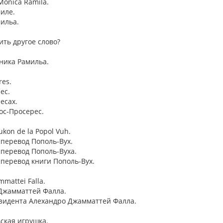
Mónica Rámila.
иле.
мильа.
ить другое слово?
ника Рамильа.
res.
ес.
есах.
ос-Просерес.
ukon de la Popol Vuh.
 перевод Пополь-Вух.
 перевод Пополь-Вуха.
 перевод книги Пополь-Вух.
mmattei Falla.
 Джамматтей Фалла.
езидента Алехандро Джамматтей Фалла.
ская игрушка.