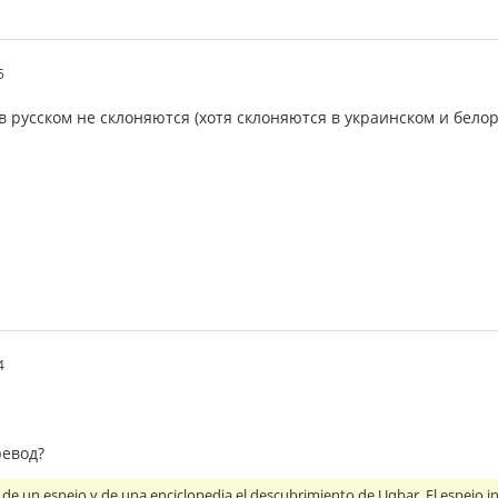
5
в русском не склоняются (хотя склоняются в украинском и белор
4
ревод?
 de un espejo y de una enciclopedia el descubrimiento de Uqbar. El espejo i