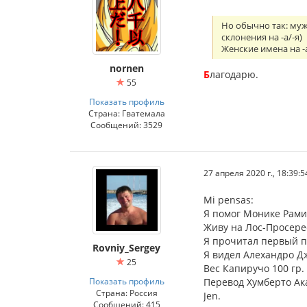
Но обычно так: муж
склонения на -а/-я)
Женские имена на -
nornen
Б
лагодарю.
55
Показать профиль
Страна: Гватемала
Сообщений: 3529
27 апреля 2020 г., 18:39:5
Mi pensas:
Я помог Монике Рамил
Живу на Лос-Просере
Я прочитал первый п
Rovniy_Sergey
Я видел Алехандро Д
25
Вес Капиручо 100 гр.
Показать профиль
Перевод Хумберто Ак
Страна: Россия
Jen.
Сообщений: 415