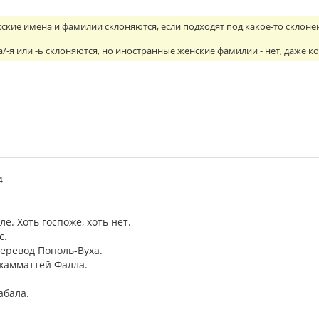
ские имена и фамилии склоняются, если подходят под какое-то склон
а/-я или -ь склоняются, но иностранные женские фамилии - нет, даже к
4
е. Хоть госпоже, хоть нет.
с.
еревод Пополь-Вуха.
жамматтей Фалла.
абала.