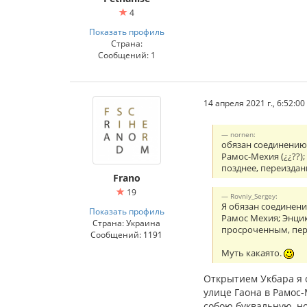
4
Показать профиль
Страна:
Сообщений: 1
14 апреля 2021 г., 6:52:00
nornen:
обязан соединению 
Рамос-Мехия (¿¿??)
позднее, переиздание
Frano
19
Rovniy_Sergey:
Я обязан соединени
Показать профиль
Рамос Мехия; Энцик
Страна: Украина
просроченным, пере
Сообщений: 1191
Муть какаято.
Открытием Укбара я 
улице Гаона в Рамос-
собою буквальную, но