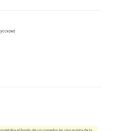
усском)
nquietaba el fondo de un corredor en una quinta de la