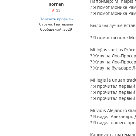
Например: Mi helpis 
nornen
? Я помог Монике Рам
55
? Я помог Моника Ра
Показать профиль
Страна: Гватемала
Было бы лучше встав
Сообщений: 3529
? Я помог госпоже Мо
Mi loĝas sur Los Próce
? Живу на Лос-Просер
? Живу на Лос-Просер
? Живу на бульваре Л
Mi legis la unuan trad
? Я прочитал первый
? Я прочитал первый
? Я прочитал первый
Mi vidis Alejandro Gia
? Я видел Алехандро
? Я видел нашего пр
Капиручо - гватемаль