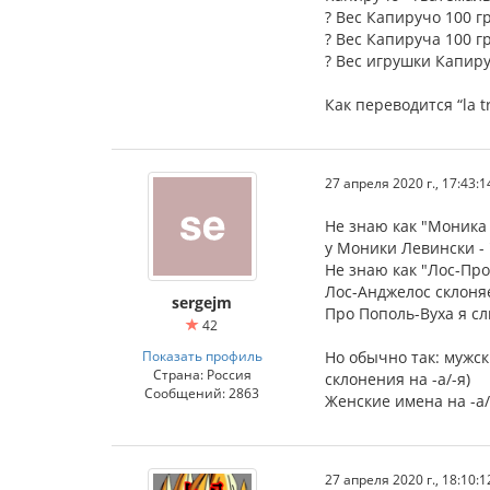
? Вес Капиручо 100 гр
? Вес Капируча 100 гр
? Вес игрушки Капиру
Как переводится “la tr
27 апреля 2020 г., 17:43:1
Не знаю как "Моника 
у Моники Левински - '
Не знаю как "Лос-Про
Лос-Анджелос склоняе
sergejm
Про Пополь-Вуха я с
42
Показать профиль
Но обычно так: мужск
Страна: Россия
склонения на -а/-я)
Сообщений: 2863
Женские имена на -а/
27 апреля 2020 г., 18:10:1