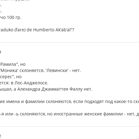
.
.
чo 100 гр.
aduko (fare) de Humberto Ak’ab’al”?
4
Рамила", но
Моника' склоняется, 'Левински' - нет.
серес", но
тся: в Лос-Анджелосе.
лышал, а Алехандра Джамматтея Фаллу нет.
ие имена и фамилии склоняются, если подходят под какое-то с
-я или -ь склоняются, но иностранные женские фамилии - нет,
2