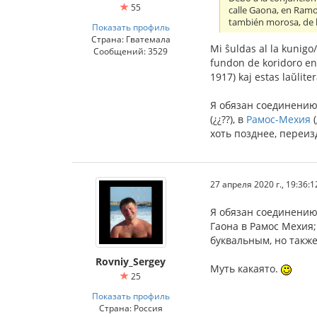
55
calle Gaona, en Ramo
también morosa, de 
Показать профиль
Страна: Гватемала
Mi ŝuldas al la kunig
Сообщений: 3529
fundon de koridoro en
1917) kaj estas laŭlit
Я обязан соединению
(¿¿??), в
Рамос-Мехия
(
хоть позднее, переи
27 апреля 2020 г., 19:36:1
Я обязан соединению
Гаона в Рамос Мехия
буквальным, но такж
Rovniy_Sergey
Муть какаято.
25
Показать профиль
Страна: Россия