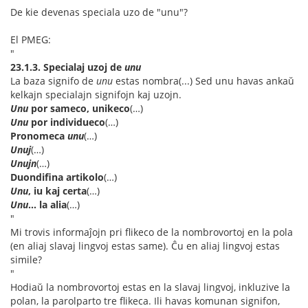
De kie devenas speciala uzo de "unu"?
El PMEG:
"
23.1.3. Specialaj uzoj de
unu
La baza signifo de
unu
estas nombra(...) Sed unu havas ankaŭ
kelkajn specialajn signifojn kaj uzojn.
Unu
por sameco, unikeco
(…)
Unu
por individueco
(…)
Pronomeca
unu
(…)
Unuj
(…)
Unujn
(…)
Duondifina artikolo
(…)
Unu
, iu kaj certa
(…)
Unu
... la alia
(…)
"
Mi trovis informaĵojn pri flikeco de la nombrovortoj en la pola
(en aliaj slavaj lingvoj estas same). Ĉu en aliaj lingvoj estas
simile?
"
Hodiaŭ la nombrovortoj estas en la slavaj lingvoj, inkluzive la
polan, la parolparto tre flikeca. Ili havas komunan signifon,