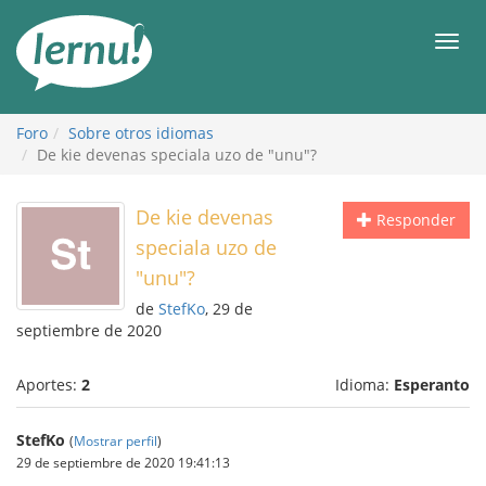
Contenido
Men
Foro
Sobre otros idiomas
De kie devenas speciala uzo de "unu"?
De kie devenas
Responder
speciala uzo de
"unu"?
de
StefKo
, 29 de
septiembre de 2020
Aportes:
2
Idioma:
Esperanto
StefKo
(
Mostrar perfil
)
29 de septiembre de 2020 19:41:13