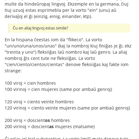
multe da hindeŭropaj lingvoj. Ekzemple en la germana, ĉiuj
tiuj uzuoj estas esprimebla per la vorto "ein" (unu) aŭ
derivaĵoj el ĝi (einzig, einig, einander, ktp).
Ĉu en aliaj lingvoj estas simile?
En la hispana ĉeestas iom da "flikeco". La vorto
"un/uno/una/unos/unas" (kaj la nombroj kiuj finiĝas je ĝi, ekz
"treinta y uno") fleksiiĝas laŭ nombro kaj laŭ genro. La aliaj
nombroj ĝis cent tute ne fleksiiĝas. La vorto
"cien/ciento/cientos/cientas" denove fleksiiĝas kaj fakte iom
strange:
100 viroj = cien hombres
100 virinoj = cien mujeres (same por ambaŭ genroj)
120 viroj = ciento veinte hombres
120 virinoj = ciento veinte mujeres (same por ambaŭ genroj)
200 viroj = doscient
os
hombres
200 virinoj = doscient
as
mujeres (malsame)
Ĝi rolas iel kiel substantivo. La vorto "mil" male denove tute