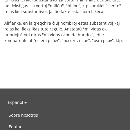
ne fleksiiĝas. La vortoj "millón", "billón", ktp samkiel "ciento"
rolas kiel substantivoj. Ja, tio fakte estas iom flikeca.
Aliflanke, en la q'eqchi'a ĉiuj nombroj estas substantivoj kaj
rolas kaj fleksiiĝas tute regule. Anstataŭ "mi vidas ok
hundojn" oni diras "mi vidas okon da hundoj", eble
kompareble al "osiem psów", "восемь псов", "osm psov", ktp.
Español
Sobre nosotros
Equipo