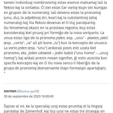
tamen individuaj nombrovortoj estas esence malsamaj laŭ la
fleksio kaj la sintakso. Ĉi tiel estas ĉar vortoj kiujn oni kunigas
en grupon de la numeraloj, laŭ deveno estas la pronomoj
(unu, du), la adjektivoj (tri, kvar) kaj la substantivoj (aliaj
numeraloj) kaj ilia fleksio devenas el ĉi tiuj parolpartoj.
Du fenomenoj okazis en la praslava regiono, kiuj estas
konsiderataj kiel pruvoj pri formiĝo de la nova vortparto. La
unua estas ligo de la pronomo
jeden
, esp. „unu” -
pewien, jakiś
(esp. „certa”, „ia” aŭ pli bone „iu”) kun la koncepto de unueco.
La vorto
jeden
(esp. “unu”) ankoraŭ povis esti uzata kiel
pronomo, ekz.
jeden człowiek – jedni ludzie
(“unu homo” – „unuj
homoj”), kaj ankaŭ prenis novan signifon, ĝi estis asociita kun
specifa koncepto kaj en ĉi tiu nova senco li liberiĝis de la
grupo de pronomoj (konservante iliajn formalajn apartaĵojn).
"
nornen
(
Mostrar perfil
)
30 de septiembre de 2020 16:00:49
Ŝajnas al mi, ke la specialaj uzoj estas prunitaj el la lingvoj
parolataj de Zamenhof, kaj tiuj uzoj ne estas tre strangaj en