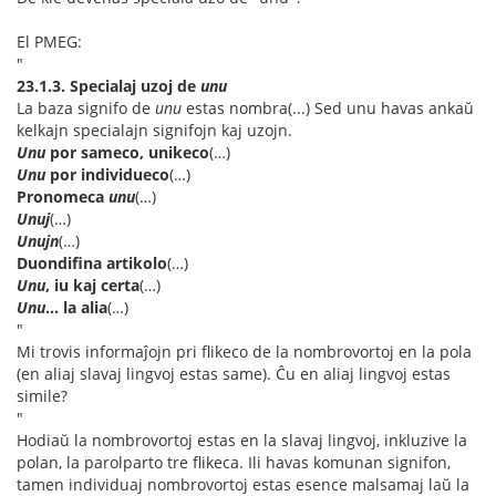
El PMEG:
"
23.1.3. Specialaj uzoj de
unu
La baza signifo de
unu
estas nombra(...) Sed unu havas ankaŭ
kelkajn specialajn signifojn kaj uzojn.
Unu
por sameco, unikeco
(…)
Unu
por individueco
(…)
Pronomeca
unu
(…)
Unuj
(…)
Unujn
(…)
Duondifina artikolo
(…)
Unu
, iu kaj certa
(…)
Unu
... la alia
(…)
"
Mi trovis informaĵojn pri flikeco de la nombrovortoj en la pola
(en aliaj slavaj lingvoj estas same). Ĉu en aliaj lingvoj estas
simile?
"
Hodiaŭ la nombrovortoj estas en la slavaj lingvoj, inkluzive la
polan, la parolparto tre flikeca. Ili havas komunan signifon,
tamen individuaj nombrovortoj estas esence malsamaj laŭ la