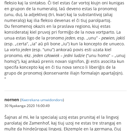
fleksio kaj la sintakso. Ĉi tiel estas ĉar vortoj kiujn oni kunigas
en grupon de la numeraloj, laŭ deveno estas la pronomoj
(unu, du), la adjektivoj (tri, kvar) kaj la substantivoj (aliaj
numeraloj) kaj ilia fleksio devenas el ĉi tiuj parolpartoj.
Du fenomenoj okazis en la praslava regiono, kiuj estas
konsiderataj kiel pruvoj pri formiĝo de la nova vortparto. La
unua estas ligo de la pronomo
jeden
, esp. „unu” -
pewien, jakiś
(esp. „certa”, „ia” aŭ pli bone „iu”) kun la koncepto de unueco.
La vorto
jeden
(esp. “unu”) ankoraŭ povis esti uzata kiel
pronomo, ekz.
jeden człowiek – jedni ludzie
(“unu homo” – „unuj
homoj”), kaj ankaŭ prenis novan signifon, ĝi estis asociita kun
specifa koncepto kaj en ĉi tiu nova senco li liberiĝis de la
grupo de pronomoj (konservante iliajn formalajn apartaĵojn).
"
nornen
(
Kwerekana umwidondoro
)
30 Nyakanga 2020 16:00:49
Ŝajnas al mi, ke la specialaj uzoj estas prunitaj el la lingvoj
parolataj de Zamenhof, kaj tiuj uzoj ne estas tre strangaj en
multe da hindeŭropaj lingvoj. Ekzemple en la germana, ĉiuj