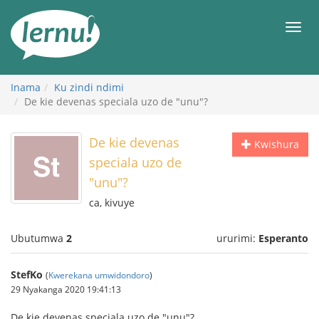
Ku
rupapuro
Urut
rw'ibirimwo
Inama
Ku zindi ndimi
De kie devenas speciala uzo de "unu"?
De kie devenas
Kwishura
speciala uzo de
"unu"?
ca, kivuye
Ubutumwa
2
ururimi:
Esperanto
StefKo
(
Kwerekana umwidondoro
)
29 Nyakanga 2020 19:41:13
De kie devenas speciala uzo de "unu"?