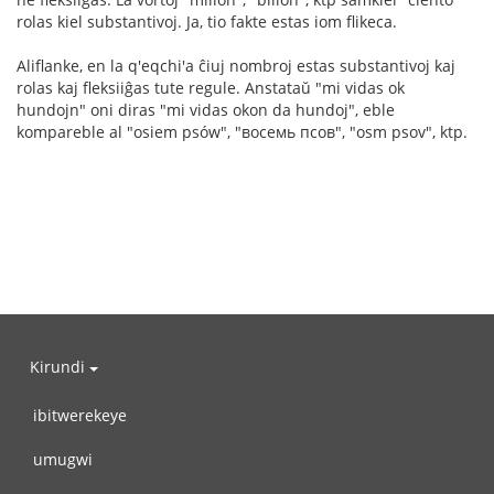
rolas kiel substantivoj. Ja, tio fakte estas iom flikeca.
Aliflanke, en la q'eqchi'a ĉiuj nombroj estas substantivoj kaj
rolas kaj fleksiiĝas tute regule. Anstataŭ "mi vidas ok
hundojn" oni diras "mi vidas okon da hundoj", eble
kompareble al "osiem psów", "восемь псов", "osm psov", ktp.
Kirundi
ibitwerekeye
umugwi