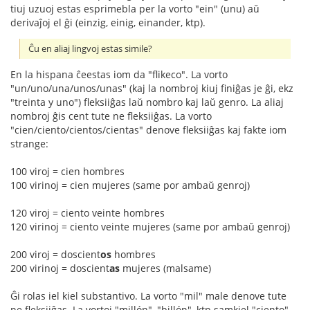
tiuj uzuoj estas esprimebla per la vorto "ein" (unu) aŭ
derivaĵoj el ĝi (einzig, einig, einander, ktp).
Ĉu en aliaj lingvoj estas simile?
En la hispana ĉeestas iom da "flikeco". La vorto
"un/uno/una/unos/unas" (kaj la nombroj kiuj finiĝas je ĝi, ekz
"treinta y uno") fleksiiĝas laŭ nombro kaj laŭ genro. La aliaj
nombroj ĝis cent tute ne fleksiiĝas. La vorto
"cien/ciento/cientos/cientas" denove fleksiiĝas kaj fakte iom
strange:
100 viroj = cien hombres
100 virinoj = cien mujeres (same por ambaŭ genroj)
120 viroj = ciento veinte hombres
120 virinoj = ciento veinte mujeres (same por ambaŭ genroj)
200 viroj = doscient
os
hombres
200 virinoj = doscient
as
mujeres (malsame)
Ĝi rolas iel kiel substantivo. La vorto "mil" male denove tute
ne fleksiiĝas. La vortoj "millón", "billón", ktp samkiel "ciento"