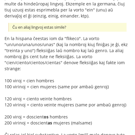
multe da hindeŭropaj lingvoj. Ekzemple en la germana, ĉiuj
tiuj uzuoj estas esprimebla per la vorto "ein" (unu) aŭ
derivaĵoj el ĝi (einzig, einig, einander, ktp).
Ĉu en aliaj lingvoj estas simile?
En la hispana ĉeestas iom da "flikeco". La vorto
"un/uno/una/unos/unas" (kaj la nombroj kiuj finiĝas je ĝi, ekz
"treinta y uno") fleksiiĝas laŭ nombro kaj laŭ genro. La aliaj
nombroj ĝis cent tute ne fleksiiĝas. La vorto
"cien/ciento/cientos/cientas" denove fleksiiĝas kaj fakte iom
strange:
100 viroj = cien hombres
100 virinoj = cien mujeres (same por ambaŭ genroj)
120 viroj = ciento veinte hombres
120 virinoj = ciento veinte mujeres (same por ambaŭ genroj)
200 viroj = doscient
os
hombres
200 virinoj = doscient
as
mujeres (malsame)
Ĝi rolas iel kiel substantivo. La vorto "mil" male denove tute