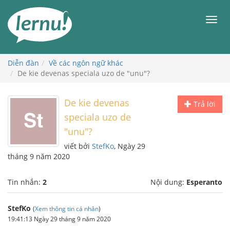
Đi
đến
Men
phần
nội
dung
Diễn đàn
Về các ngôn ngữ khác
De kie devenas speciala uzo de "unu"?
De kie devenas
Trả lời
speciala uzo de
"unu"?
viết bởi
StefKo
, Ngày 29
tháng 9 năm 2020
Tin nhắn:
2
Nội dung:
Esperanto
StefKo
(
Xem thông tin cá nhân
)
19:41:13 Ngày 29 tháng 9 năm 2020