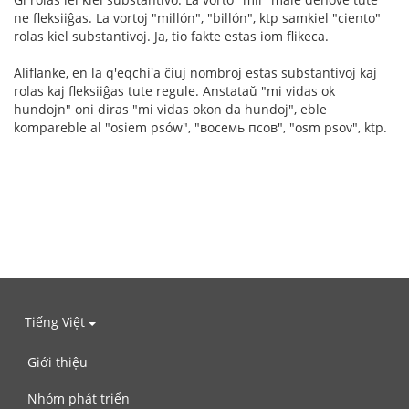
ne fleksiiĝas. La vortoj "millón", "billón", ktp samkiel "ciento"
rolas kiel substantivoj. Ja, tio fakte estas iom flikeca.
Aliflanke, en la q'eqchi'a ĉiuj nombroj estas substantivoj kaj
rolas kaj fleksiiĝas tute regule. Anstataŭ "mi vidas ok
hundojn" oni diras "mi vidas okon da hundoj", eble
kompareble al "osiem psów", "восемь псов", "osm psov", ktp.
Tiếng Việt
Giới thiệu
Nhóm phát triển