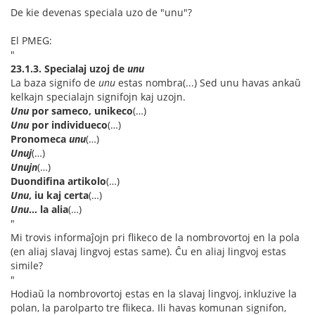
De kie devenas speciala uzo de "unu"?
El PMEG:
"
23.1.3. Specialaj uzoj de
unu
La baza signifo de
unu
estas nombra(...) Sed unu havas ankaŭ
kelkajn specialajn signifojn kaj uzojn.
Unu
por sameco, unikeco
(…)
Unu
por individueco
(…)
Pronomeca
unu
(…)
Unuj
(…)
Unujn
(…)
Duondifina artikolo
(…)
Unu
, iu kaj certa
(…)
Unu
... la alia
(…)
"
Mi trovis informaĵojn pri flikeco de la nombrovortoj en la pola
(en aliaj slavaj lingvoj estas same). Ĉu en aliaj lingvoj estas
simile?
"
Hodiaŭ la nombrovortoj estas en la slavaj lingvoj, inkluzive la
polan, la parolparto tre flikeca. Ili havas komunan signifon,