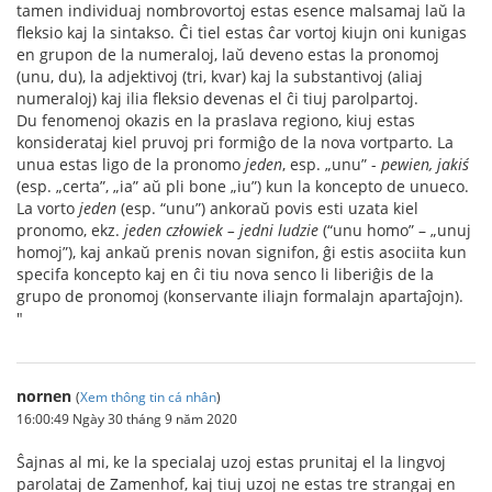
tamen individuaj nombrovortoj estas esence malsamaj laŭ la
fleksio kaj la sintakso. Ĉi tiel estas ĉar vortoj kiujn oni kunigas
en grupon de la numeraloj, laŭ deveno estas la pronomoj
(unu, du), la adjektivoj (tri, kvar) kaj la substantivoj (aliaj
numeraloj) kaj ilia fleksio devenas el ĉi tiuj parolpartoj.
Du fenomenoj okazis en la praslava regiono, kiuj estas
konsiderataj kiel pruvoj pri formiĝo de la nova vortparto. La
unua estas ligo de la pronomo
jeden
, esp. „unu” -
pewien, jakiś
(esp. „certa”, „ia” aŭ pli bone „iu”) kun la koncepto de unueco.
La vorto
jeden
(esp. “unu”) ankoraŭ povis esti uzata kiel
pronomo, ekz.
jeden człowiek – jedni ludzie
(“unu homo” – „unuj
homoj”), kaj ankaŭ prenis novan signifon, ĝi estis asociita kun
specifa koncepto kaj en ĉi tiu nova senco li liberiĝis de la
grupo de pronomoj (konservante iliajn formalajn apartaĵojn).
"
nornen
(
Xem thông tin cá nhân
)
16:00:49 Ngày 30 tháng 9 năm 2020
Ŝajnas al mi, ke la specialaj uzoj estas prunitaj el la lingvoj
parolataj de Zamenhof, kaj tiuj uzoj ne estas tre strangaj en