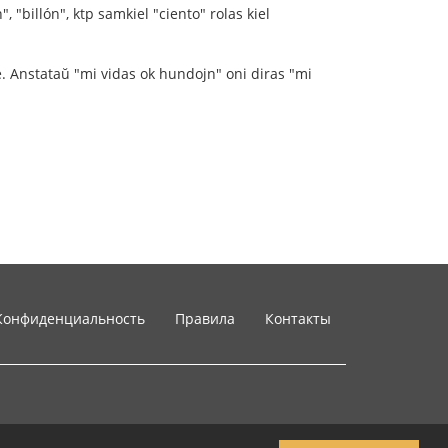
", "billón", ktp samkiel "ciento" rolas kiel
ule. Anstataŭ "mi vidas ok hundojn" oni diras "mi
Конфиденциальность
Правила
Контакты