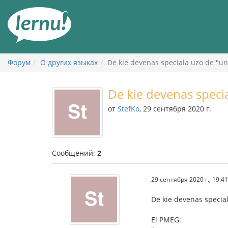
К
содержанию
Форум
О других языках
De kie devenas speciala uzo de "u
De kie devenas speci
от
StefKo
, 29 сентября 2020 г.
Сообщений:
2
29 сентября 2020 г., 19:41
De kie devenas specia
El PMEG: