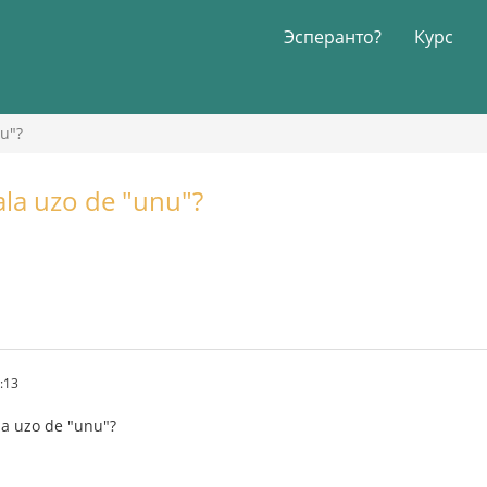
Эсперанто?
Курс
nu"?
ala uzo de "unu"?
:13
la uzo de "unu"?