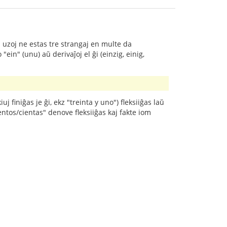
uj uzoj ne estas tre strangaj en multe da
ein" (unu) aŭ derivaĵoj el ĝi (einzig, einig,
 finiĝas je ĝi, ekz "treinta y uno") fleksiiĝas laŭ
entos/cientas" denove fleksiiĝas kaj fakte iom