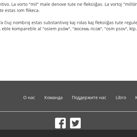
ntivo. La vorto "mil" male denove tute ne fleksiiĝas. La vortoj "millón
kte estas iom flikeca.
i'a ĉiuj nombroj estas substantivoj kaj rolas kaj fleksiiĝas tute reg
, eble kompareble al "osiem psów", "восемь псов", "osm psov", ktp.
О нас
Команда
Поддержите нас
Libro
© 2002-2026 lernu.net |
Impressum