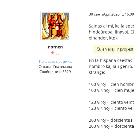
30 сентября 2020 г., 16:00
Ŝajnas al mi, ke la spe
hindeŭropaj lingvoj. Ek
einander, ktp).
nornen
Ĉu en aliaj lingvoj est
55
En la hispana ĉeestas i
Показать профиль
nombro kaj laŭ genro. L
Страна: Гватемала
Сообщений: 3529
strange:
100 viroj = cien homb
100 virinoj = cien mu
120 viroj = ciento vei
120 virinoj = ciento v
200 viroj = doscient
os
200 virinoj = doscient
a