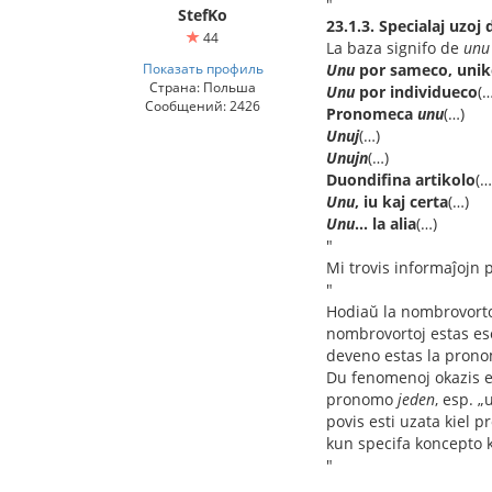
"
StefKo
23.1.3. Specialaj uzoj
44
La baza signifo de
unu
Показать профиль
Unu
por sameco, unik
Страна: Польша
Unu
por individueco
(…
Сообщений: 2426
Pronomeca
unu
(…)
Unuj
(…)
Unujn
(…)
Duondifina artikolo
(…
Unu
, iu kaj certa
(…)
Unu
... la alia
(…)
"
Mi trovis informaĵojn p
"
Hodiaŭ la nombrovortoj 
nombrovortoj estas esen
deveno estas la pronomoj
Du fenomenoj okazis en
pronomo
jeden
, esp. „
povis esti uzata kiel p
kun specifa koncepto ka
"