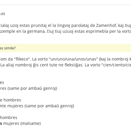
:49
cialaj uzoj estas prunitaj el la lingvoj parolataj de Zamenhof, kaj ti
zemple en la germana, ĉiuj tiuj uzuoj estas esprimebla per la vorto "
as simile?
om da "flikeco". La vorto "un/uno/una/unos/unas" (kaj la nombroj kiuj
a aliaj nombroj ĝis cent tute ne fleksiiĝas. La vorto "cien/ciento/ci
res
jeres (same por ambaŭ genroj)
nte hombres
einte mujeres (same por ambaŭ genroj)
hombres
s
mujeres (malsame)