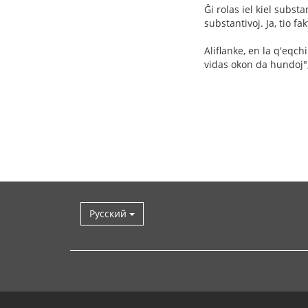
Ĝi rolas iel kiel substa
substantivoj. Ja, tio fa
Aliflanke, en la q'eqch
vidas okon da hundoj"
Русский