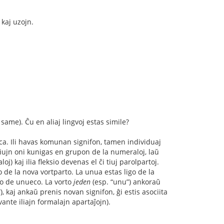
kaj uzojn.
 same). Ĉu en aliaj lingvoj estas simile?
keca. Ili havas komunan signifon, tamen individuaj
 kiujn oni kunigas en grupon de la numeraloj, laŭ
oj) kaj ilia fleksio devenas el ĉi tiuj parolpartoj.
 de la nova vortparto. La unua estas ligo de la
pto de unueco. La vorto
jeden
(esp. “unu”) ankoraŭ
 kaj ankaŭ prenis novan signifon, ĝi estis asociita
ante iliajn formalajn apartaĵojn).