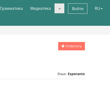
Грамматика
Медиатека
RU
Войти
Ответить
Язык:
Esperanto