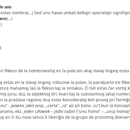
 de
unu
estas nombra(...) Sed unu havas ankaŭ kelkajn specialajn signifojn 
eco
(…)
)
)
ri flikeco de la nombrovortoj en la pola (en aliaj slavaj lingvoj estas
estas en la slavaj lingvoj, inkluzive la polan, la parolparto tre fli
ce malsamaj laŭ la fleksio kaj la sintakso. Ĉi tiel estas ĉar vortoj
 (unu, du), la adjektivoj (tri, kvar) kaj la substantivoj (aliaj numeral
 la praslava regiono, kiuj estas konsiderataj kiel pruvoj pri formiĝo
unu” -
pewien, jakiś
(esp. „certa”, „ia” aŭ pli bone „iu”) kun la konce
ronomo, ekz.
jeden człowiek – jedni ludzie
(“unu homo” – „unuj homoj”),
j en ĉi tiu nova senco li liberiĝis de la grupo de pronomoj (konserv