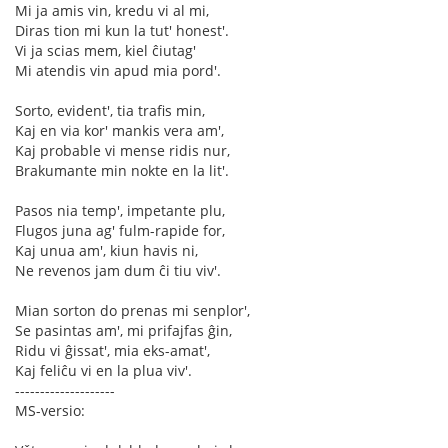
Mi ja amis vin, kredu vi al mi,
Diras tion mi kun la tut' honest'.
Vi ja scias mem, kiel ĉiutag'
Mi atendis vin apud mia pord'.
Sorto, evident', tia trafis min,
Kaj en via kor' mankis vera am',
Kaj probable vi mense ridis nur,
Brakumante min nokte en la lit'.
Pasos nia temp', impetante plu,
Flugos juna ag' fulm-rapide for,
Kaj unua am', kiun havis ni,
Ne revenos jam dum ĉi tiu viv'.
Mian sorton do prenas mi senplor',
Se pasintas am', mi prifajfas ĝin,
Ridu vi ĝissat', mia eks-amat',
Kaj feliĉu vi en la plua viv'.
--------------------
MS-versio: