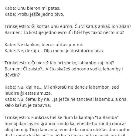
Kabe: Unu bieron mi petas.
Kabe: Prošu ješče jedno pivo.
Trinkejestro: Ĝi kostas unu eŭron. Ĉu vi ŝatus ankaŭ ion alian?
Barmen: To koštuje jedno evro. Či htěl bys takož něčto ino?
Kabe: Ne dankon, biero sufiĉas por mi.
Kabe: Ne, dekuju... Dlja mene je dostatočno piva.
Trinkejestro: Ĉu vere? Kio pri vodko, labambo kaj inoj?
Barmen: Či zaisto?.. A čto skažeš odnosno vodki, labamby i
děvčin?
Kabe: Nu, kial ne... Mi ankoraŭ ne dancis labambon, sed
laŭdire ĝi estas amuza.
Kabe: Nu, čemu by ne... Ja ješče ne tanceval labambu, a ona,
kako kažut, je zabavna.
Trinkejestro: Funkcias tiel ke dum la kantaĵo "La Bamba"
homoj dancas en granda rondo kaj ene de tiu rondo dancas
aliaj homoj. Tiuj dancantaj ene de la rondo elektas dancanton
de la rondo kaj kisas ŝin aŭ lin tri-foje sur la vangoj, poste ili