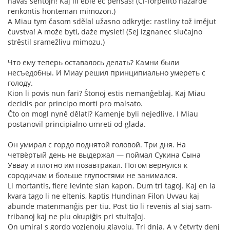
havas sentojn! Kaj ili eble eĉ pensas! (Ĉi-forpelito hazarde
renkontis honteman mimozon.)
A Miau tym časom sdělal užasno odkrytje: rastliny tož imějut
čuvstva! A može byti, daže myslet! (Sej izgnanec slučajno
strěstil sramežlivu mimozu.)
Что ему теперь оставалось делать? Камни были
несъедобны. И Миау решил принципиально умереть с
голоду.
Kion li povis nun fari? Ŝtonoj estis nemanĝeblaj. Kaj Miau
decidis por principo morti pro malsato.
Čto on mogl nyně dělati? Kamenje byli nejedlive. I Miau
postanovil principialno umreti od glada.
Он умирал с гордо поднятой головой. Три дня. На
четвёртый день не выдержал — поймал Сукина Сына
Уввау и плотно им позавтракал. Потом вернулся к
сородичам и больше глупостями не занимался.
Li mortantis, fiere levinte sian kapon. Dum tri tagoj. Kaj en la
kvara tago li ne eltenis, kaptis Hundinan Filon Uvvau kaj
abunde matenmanĝis per tiu. Post tio li revenis al siaj sam-
tribanoj kaj ne plu okupiĝis pri stultaĵoj.
On umiral s gordo vozjenoju glavoju. Tri dnja. A v četvrty denj