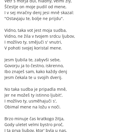
Větr s morja dul, hladny, velmi zly,
Ščestje on moje pudil od mene,
I v sej mračny denj jesi mně skazal:
"Ostavjaju te, bolje ne prijdu".
Vidno, taka vot jest moja sudba,
Vidno, ne žila v tvojem srdcu ljubov,
I možlivo ty, smějuči s' vnutri,
V pohoti svojej koristal mene.
Jesm ljubila te, zabyvši sebe,
Govorju ja to čestno, iskrenno,
Ibo znaješ sam, kako každy denj
Jesm čekala te u svojih dverij.
No taka sudba je pripadla mně,
Jer ne možeš ty istinno ljubit',
I možlivo ty, usměhajuči s',
Obimal mene na ložu v noči.
Brzo minuje čas kratkogo žitja,
Gody uletet velmi bystro proč,
I ta prva ljubov, ktor' byla u nas,