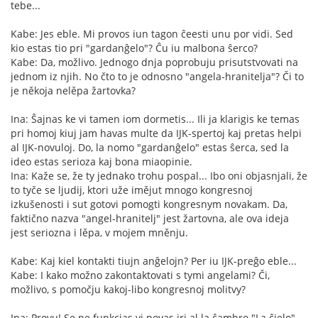
tebe...
Kabe: Jes eble. Mi provos iun tagon ĉeesti unu por vidi. Sed
kio estas tio pri "gardanĝelo"? Ĉu iu malbona ŝerco?
Kabe: Da, možlivo. Jednogo dnja poprobuju prisutstvovati na
jednom iz njih. No čto to je odnosno "angela-hranitelja"? Či to
je někoja nelěpa žartovka?
Ina: Ŝajnas ke vi tamen iom dormetis... Ili ja klarigis ke temas
pri homoj kiuj jam havas multe da IJK-spertoj kaj pretas helpi
al IJK-novuloj. Do, la nomo "gardanĝelo" estas ŝerca, sed la
ideo estas serioza kaj bona miaopinie.
Ina: Kaže se, že ty jednako trohu pospal... Ibo oni objasnjali, že
to tyče se ljudij, ktori uže imějut mnogo kongresnoj
izkušenosti i sut gotovi pomogti kongresnym novakam. Da,
faktično nazva "angel-hranitelj" jest žartovna, ale ova ideja
jest seriozna i lěpa, v mojem mněnju.
Kabe: Kaj kiel kontakti tiujn anĝelojn? Per iu IJK-preĝo eble...
Kabe: I kako možno zakontaktovati s tymi angelami? Či,
možlivo, s pomočju kakoj-libo kongresnoj molitvy?
Ina: Provu! Se ne funkcias vi povas iri al la ĉambro "La ĉielo"