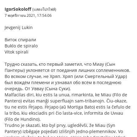
IgorSokoloff
(แสดงโปรไฟล์)
7 พฤศจิกายน 2021, 17:54:06
Jevgenij Lukin
Виток спирали
Buklo de spiralo
Vitok spirali
Трудно сказать, кто первый заметил, что Миау (Сын
Пантеры) уклоняется от поедания лишних соплеменников.
Во всяком случае, не Хряп. Хряп (или Смертельный Удар)
был вождём племени и узнавал обо всём в последнюю
очередь. От Уввау (Сына Суки).
Malfacilas diri, kiu estis la unua, rimarkinta, ke Miau (Filo de
Pantero) evitas manĝi superfluajn sam-tribanojn. Ĉiu-okaze,
tiu ne estis Ĥrjapo. Ĥrjapo (aŭ Mortiga Bato) estis la ĉefulo de
la tribo, kiu eksciadis pri ĉio lasta-vice, informita de Uvvau
(Filo de Hundino).
Trudno je skazati, kto byl prvy, ugleděvši, že Miau (Syn
Pantery) izběgaje pojedati izlišnjih jedno-plemennikov. Vo