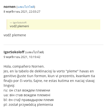
nornen
(
แสดงโปรไฟล์
)
8 พฤศจิกายน 2021, 22:03:27
IgorSokoloff:
vodž plemeni
vodž plemene
IgorSokoloff
(แสดงโปรไฟล์)
9 พฤศจิกายน 2021, 10:19:42
Hola, compañero Nornen.
Jes, en la tabelo de deklinacioj la vorto "pleme" havas en
genitivo ĝuste tiun formon, kiun vi prezentis, kvankam tia
finaĵo por ĉi-vorto, ŝajne, ne estas kutima en naciaj slavaj
lingvoj:
ru: он стал вождем племени
ua: він став вождем племені
bl: ён стаў правадыром племя
pl: został przywódcą plemienia