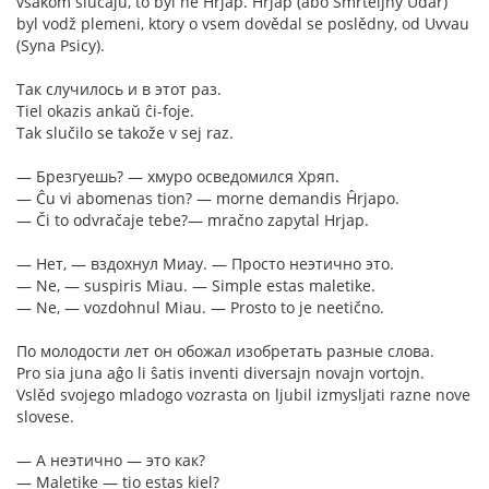
vsakom slučaju, to byl ne Hrjap. Hrjap (abo Smrteljny Udar)
byl vodž plemeni, ktory o vsem dovědal se poslědny, od Uvvau
(Syna Psicy).
Так случилось и в этот раз.
Tiel okazis ankaŭ ĉi-foje.
Tak slučilo se takože v sej raz.
— Брезгуешь? — хмуро осведомился Хряп.
— Ĉu vi abomenas tion? — morne demandis Ĥrjapo.
— Či to odvračaje tebe?— mračno zapytal Hrjap.
— Нет, — вздохнул Миау. — Просто неэтично это.
— Ne, — suspiris Miau. — Simple estas maletike.
— Ne, — vozdohnul Miau. — Prosto to je neetično.
По молодости лет он обожал изобретать разные слова.
Pro sia juna aĝo li ŝatis inventi diversajn novajn vortojn.
Vslěd svojego mladogo vozrasta on ljubil izmysljati razne nove
slovese.
— А неэтично — это как?
— Maletike — tio estas kiel?