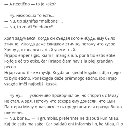
— A neetično — to je kako?
— Ну, нехорошо то есть…
— Nu, tio signifas "malbone"...
— Nu, to znači "nedobro"...
Хряп задумался. Когда он съедал кого-нибудь, ему было
этично. Иногда даже слишком этично, потому что кусок
Хряпу доставался самый увесистый.
Ĥrjapo enpensiĝis. Kiam li manĝis iun, por li tio estis etike.
Fojfoje eĉ tro etike, ĉar Ĥrjapo ĉiam havis la plej grandan
pecon.
Hrjap zanuril se v myslji. Kogda on sjedal kogokoli, dlja njego
to bylo etično. Poněkogda daže prěmnogo etično, ibo Hrjap
vsegda iměl najboljši kusok.
— Ну-ну… — уклончиво проворчал он, но спорить с Миау
не стал. А зря. Потому что вскоре ему донесли, что Сын
Пантеры Миау отказался есть представителя враждебного
племени.
— Nu, bone... — li grumblis, preferinte ne disputi kun Miau.
Kaj tio estis malsaĝe. Ĉar baldaŭ oni informis lin, ke Miau, Filo