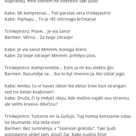
Napravdu, mně sovsěm ne interesni taki ljudi!
Kabe: Mi komprenas... Tiel parolas vera trinkejestro!
Kabe: Pojmaju... To je rěč istinnogo krčmarja!
Trinkejestro: Prave... Je via sano!
Barmen: Věrno... Za tvoje zdravje!
Kabe: Je via sano! Mmmm, bonega biero.
Kabe: Za tvoje zdravje! Mmmm, prělěpo pivo.
Trinkejestro: Kompreneble... Estis ja mi kiu elektis ĝin.
Barmen: Razuměje se... Ibo to byl imenno ja, kto izblal jego.
Kabe: Amiko, ĉu vi havas ideon kie eblus trovi tiun strangan,
sed tre belan knabinon?
Kabe: Druže, či ty iměješ ideju, kde možno najdti ovu strannu,
ale velmi krasivu děvčinu?
Trinkejestro: Tutcerte en la Gufujo. Tiaj homoj konstante sidas
tie teumante. Kia teda vivo!
Barmen: Bez sumněnja, v "Sovinom gnězdu". Taki ljudi
postojanno sědet tam, pijuči čaj. Kako nudno žitje!