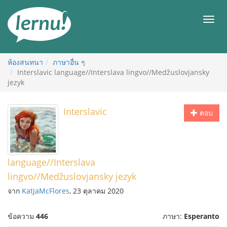
ไป
ยัง
เมนู
สารบัญ
ห้องสนทนา
ภาษาอื่น ๆ
Interslavic language//Interslava lingvo//Medžuslovjansky
jezyk
Interslavic
ตอบ
language//Interslava
lingvo//Medžuslovjansky jezyk
จาก
KatjaMcFlores
, 23 ตุลาคม 2020
ข้อความ
446
ภาษา:
Esperanto