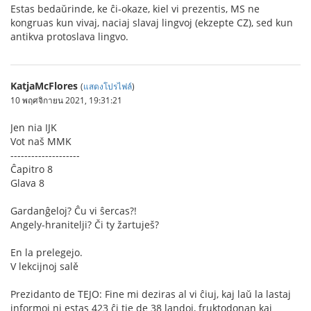
Estas bedaŭrinde, ke ĉi-okaze, kiel vi prezentis, MS ne
kongruas kun vivaj, naciaj slavaj lingvoj (ekzepte CZ), sed kun
antikva protoslava lingvo.
KatjaMcFlores
(
แสดงโปรไฟล์
)
10 พฤศจิกายน 2021, 19:31:21
Jen nia IJK
Vot naš MMK
--------------------
Ĉapitro 8
Glava 8
Gardanĝeloj? Ĉu vi ŝercas?!
Angely-hranitelji? Či ty žartuješ?
En la prelegejo.
V lekcijnoj salě
Prezidanto de TEJO: Fine mi deziras al vi ĉiuj, kaj laŭ la lastaj
informoj ni estas 423 ĉi tie de 38 landoj, fruktodonan kaj