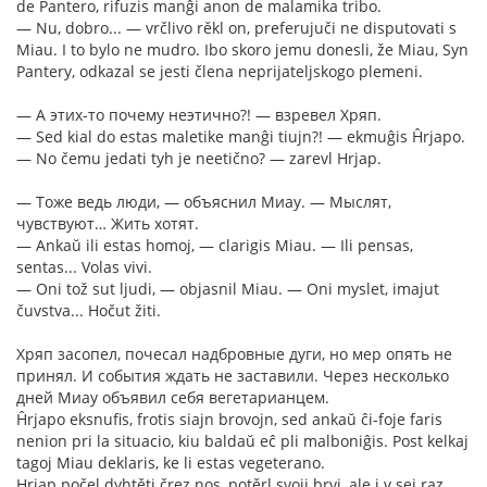
de Pantero, rifuzis manĝi anon de malamika tribo.
— Nu, dobro... — vrčlivo rěkl on, preferujuči ne disputovati s
Miau. I to bylo ne mudro. Ibo skoro jemu donesli, že Miau, Syn
Pantery, odkazal se jesti člena neprijateljskogo plemeni.
— А этих-то почему неэтично?! — взревел Хряп.
— Sed kial do estas maletike manĝi tiujn?! — ekmuĝis Ĥrjapo.
— No čemu jedati tyh je neetično? — zarevl Hrjap.
— Тоже ведь люди, — объяснил Миау. — Мыслят,
чувствуют… Жить хотят.
— Ankaŭ ili estas homoj, — clarigis Miau. — Ili pensas,
sentas... Volas vivi.
— Oni tož sut ljudi, — objasnil Miau. — Oni myslet, imajut
čuvstva... Hočut žiti.
Хряп засопел, почесал надбровные дуги, но мер опять не
принял. И события ждать не заставили. Через несколько
дней Миау объявил себя вегетарианцем.
Ĥrjapo eksnufis, frotis siajn brovojn, sed ankaŭ ĉi-foje faris
nenion pri la situacio, kiu baldaŭ eĉ pli malboniĝis. Post kelkaj
tagoj Miau deklaris, ke li estas vegeterano.
Hrjap počel dyhtěti črez nos, potěrl svoji brvi, ale i v sej raz