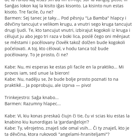
ŝanĝas lokon kaj la kisito iĝas kisonto. La kisinto nun estas
kisoto. Tre facile, ĉu ne?
Barmen: Sej tanec je taky... Pod pěsnju "La Bamba" hlapcy i
děvčiny tancujut v velikom krugu, a vnutri sego kruga tancujut
drugi ljudi. Te, kto tancujut vnutri, izbirajut kogokoli iz kruga i
cělujut ju abo jego tri raza v boki lica, poslě čego oni měnjaut
se městami i pocělovany člověk takož dolžen bude kogokoli
počelovati. A toj, kto cěloval, v hodu tanca tož bude
pocělovany. To je prosto, či ne?
Kabe: Nu, mi esperas ke estas pli facile en la praktiko... Mi
provos iam, sed unue la bieron!
Kabe: Nu, naděju se, že bude bolje prosto poznati to na
praktikě... Ja poprobuju, ale izprva — pivo!
Trinkejestro: Saĝa knabo...
Barmen: Razumny hlapec...
Kabe: Vi, kiu konas preskaŭ ĉiujn ĉi tie, ĉu vi scias kiu estas la
knabino kiu kunordigas la ’gardanĝelojn’?
Kabe: Ty, věrojetno, znaješ sde omal vsih... Či ty znaješ, kto je
ta děvčina, ktora rukovodi "angelami-hraniteljami"?