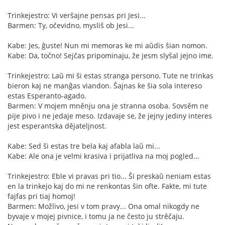
Trinkejestro: Vi verŝajne pensas pri Jesi...
Barmen: Ty, očevidno, mysliš ob Jesi...
Kabe: Jes, ĝuste! Nun mi memoras ke mi aŭdis ŝian nomon.
Kabe: Da, točno! Sejčas pripominaju, že jesm slyšal jejno ime.
Trinkejestro: Laŭ mi ŝi estas stranga persono. Tute ne trinkas
bieron kaj ne manĝas viandon. Ŝajnas ke ŝia sola intereso
estas Esperanto-agado.
Barmen: V mojem mněnju ona je stranna osoba. Sovsěm ne
pije pivo i ne jedaje meso. Izdavaje se, že jejny jediny interes
jest esperantska dějateljnost.
Kabe: Sed ŝi estas tre bela kaj afabla laŭ mi...
Kabe: Ale ona je velmi krasiva i prijatliva na moj pogled...
Trinkejestro: Eble vi pravas pri tio... Ŝi preskaŭ neniam estas
en la trinkejo kaj do mi ne renkontas ŝin ofte. Fakte, mi tute
fajfas pri tiaj homoj!
Barmen: Možlivo, jesi v tom pravy... Ona omal nikogdy ne
byvaje v mojej pivnice, i tomu ja ne često ju strěčaju.