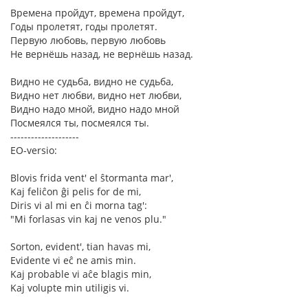
Времена пройдут, времена пройдут,
Годы пролетят, годы пролетят.
Первую любовь, первую любовь
Не вернёшь назад, не вернёшь назад.
Видно не судьба, видно не судьба,
Видно нет любви, видно нет любви,
Видно надо мной, видно надо мной
Посмеялся ты, посмеялся ты.
--------------------
EO-versio:
Blovis frida vent' el ŝtormanta mar',
Kaj feliĉon ĝi pelis for de mi,
Diris vi al mi en ĉi morna tag':
"Mi forlasas vin kaj ne venos plu."
Sorton, evident', tian havas mi,
Evidente vi eĉ ne amis min.
Kaj probable vi aĉe blagis min,
Kaj volupte min utiligis vi.