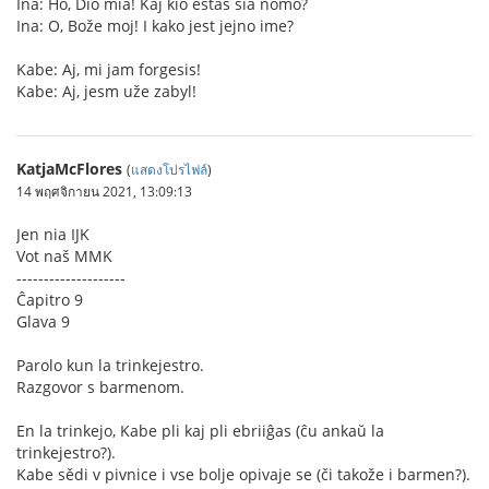
Ina: Ho, Dio mia! Kaj kio estas ŝia nomo?
Ina: O, Bože moj! I kako jest jejno ime?
Kabe: Aj, mi jam forgesis!
Kabe: Aj, jesm uže zabyl!
KatjaMcFlores
(
แสดงโปรไฟล์
)
14 พฤศจิกายน 2021, 13:09:13
Jen nia IJK
Vot naš MMK
--------------------
Ĉapitro 9
Glava 9
Parolo kun la trinkejestro.
Razgovor s barmenom.
En la trinkejo, Kabe pli kaj pli ebriiĝas (ĉu ankaŭ la
trinkejestro?).
Kabe sědi v pivnice i vse bolje opivaje se (či takože i barmen?).