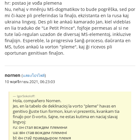
hr: postao je vođa plemena
Nu, nehaj v mněnju MS-dogmatikov to bude pogrěška, sed por
mi ĉi-kaze pli preferindas la finaĵo, ekzistanta en la rusa kaj
ukraina lingvoj. Des pli ke ankaŭ kamarado Jan, kiel videblas
en lia traduko de "Le Petit Prince", fojfoje permesas al si ne
tute laŭ-regulan uzadon de diversaj MS-elementoj, inkluzive
finaĵojn. Espereble, la progresiva ŝanĝ-proceso, daŭranta en
MS, tuŝos ankaŭ la vorton "pleme", kaj ĝi ricevos pli
oportunan genitivan finaĵon.
nornen
(
แสดงโปรไฟล์
)
10 พฤศจิกายน 2021, 06:23:03
IgorSokoloff:
Hola, compañero Nornen.
Jes, en la tabelo de deklinacioj la vorto "pleme" havas en
genitivo ĝuste tiun formon, kiun vi prezentis, kvankam tia
finaĵo por ĉi-vorto, ŝajne, ne estas kutima en naciaj slavaj
lingvoj:
ru: он стал вождем племени
ua: він став вождем племені
bl: ён стаў правадыром племя