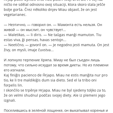
ničto ne sdělal odnosno ovoj situaciji, ktora skoro stala ješče
bolje gorša. Črez několiko dnjev Miau objavil, že on jest
vegetarianec.
— Неэтично, — говорил он. — Мамонта есть нельзя. Он
живой — он мыслит, он чувствует…
— Maletikas, — li diris. — Ne taŭgas manĝi mamuton. Tiu
estas viva, ĝi pensas, havas sentojn...
— Neetično, — govoril on. — Je negodno jesti mamuta. On jest
živy, on mysli, imaje čuvstva...
И лопнуло терпение Хряпа. Миау не был съеден лишь
потому, что сильно исхудал за время диеты. Но из племени
его изгнали.
Kaj finiĝis pacienco de Ĥrjapo. Miau ne estis manĝita nur pro
tio, ke li tre maldikiĝis dum sia dieto. Sed el la tribo oni
forpelis lin.
I skončilo se trpěnje Hrjapa. Miau ne byl sjedeny toljko za to,
že on velmi shudnul podčas svojej diety. Ale iz plemeni jego
izgnali.
Поселившись в зелёной лощинке, он выкапывал коренья и