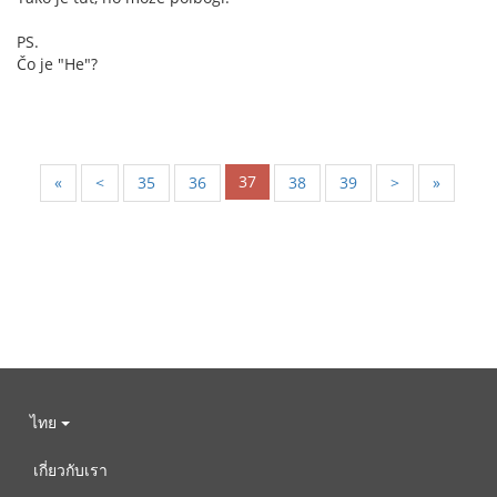
PS.
Čo je "He"?
37
«
<
35
36
38
39
>
»
ไทย
เกี่ยวกับเรา