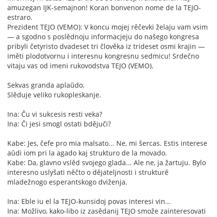
amuzegan IJK-semajnon! Koran bonvenon nome de la TEJO-
estraro.
Prezident TEJO (VEMO): V koncu mojej rěčevki želaju vam vsim
— a sgodno s poslědnoju informacjeju do našego kongresa
pribyli četyristo dvadeset tri člověka iz trideset osmi krajin —
iměti plodotvornu i interesnu kongresnu sedmicu! Srdečno
vitaju vas od imeni rukovodstva TEJO (VEMO).
Sekvas granda aplaŭdo.
Slěduje veliko rukopleskanje.
Ina: Ĉu vi sukcesis resti veka?
Ina: Či jesi smogl ostati bdějuči?
Kabe: Jes, ĉefe pro mia malsato... Ne, mi ŝercas. Estis interese
aŭdi iom pri la agado kaj strukturo de la movado.
Kabe: Da, glavno vslěd svojego glada... Ale ne, ja žartuju. Bylo
interesno uslyšati něčto o dějateljnosti i strukturě
mladežnogo esperantskogo dviženja.
Ina: Eble iu el la TEJO-kunsidoj povas interesi vin...
Ina: Možlivo, kako-libo iz zasědanij TEJO smože zainteresovati