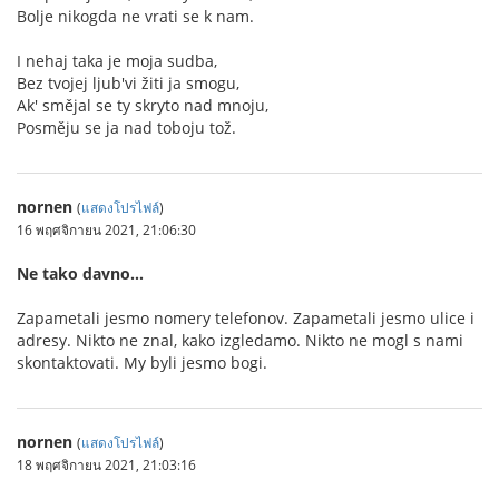
Bolje nikogda ne vrati se k nam.
I nehaj taka je moja sudba,
Bez tvojej ljub'vi žiti ja smogu,
Ak' smějal se ty skryto nad mnoju,
Posměju se ja nad toboju tož.
nornen
(
แสดงโปรไฟล์
)
16 พฤศจิกายน 2021, 21:06:30
Ne tako davno…
Zapametali jesmo nomery telefonov. Zapametali jesmo ulice i
adresy. Nikto ne znal, kako izgledamo. Nikto ne mogl s nami
skontaktovati. My byli jesmo bogi.
nornen
(
แสดงโปรไฟล์
)
18 พฤศจิกายน 2021, 21:03:16