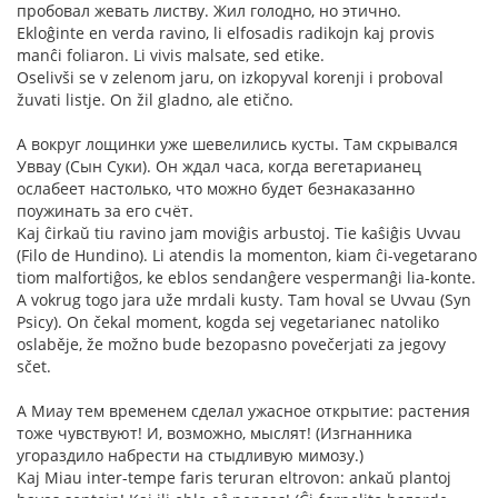
пробовал жевать листву. Жил голодно, но этично.
Ekloĝinte en verda ravino, li elfosadis radikojn kaj provis
manĉi foliaron. Li vivis malsate, sed etike.
Oselivši se v zelenom jaru, on izkopyval korenji i proboval
žuvati listje. On žil gladno, ale etično.
А вокруг лощинки уже шевелились кусты. Там скрывался
Уввау (Сын Суки). Он ждал часа, когда вегетарианец
ослабеет настолько, что можно будет безнаказанно
поужинать за его счёт.
Kaj ĉirkaŭ tiu ravino jam moviĝis arbustoj. Tie kaŝiĝis Uvvau
(Filo de Hundino). Li atendis la momenton, kiam ĉi-vegetarano
tiom malfortiĝos, ke eblos sendanĝere vespermanĝi lia-konte.
A vokrug togo jara uže mrdali kusty. Tam hoval se Uvvau (Syn
Psicy). On čekal moment, kogda sej vegetarianec natoliko
oslaběje, že možno bude bezopasno povečerjati za jegovy
sčet.
А Миау тем временем сделал ужасное открытие: растения
тоже чувствуют! И, возможно, мыслят! (Изгнанника
угораздило набрести на стыдливую мимозу.)
Kaj Miau inter-tempe faris teruran eltrovon: ankaŭ plantoj