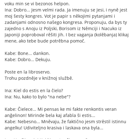
voku min se vi bezonos helpon.
Ina: Dobro... Jesm velmi rada. Ja imenuju se Jesi, i nyně jest
moj šesty kongres. Vot je papir s někojimi pytanjami i
zadanjami odnosno našego kongresa. Proponuju, da bys ty
zajedno s Anoju iz Poljski, Borisom iz Němciji i Nacuko iz
Japoniji poproboval rěšiti jih. I bez vaganja (kolěbanja) klikaj
mene, ako tebe bude potrěbna pomoč.
Kabe: Bone... dankon.
Kabe: Dobro... Dekuju.
Poste en la libroservo.
Trohu pozdněje v knižnoj službě.
Ina: Kiel do estis en la ĉielo?
Ina: Nu, kako to bylo "na nebe"?
Kabe: Ĉielece... Mi pensas ke mi fakte renkontis veran
anĝelinon! Mirinde bela kaj afabla ŝi estis...
Kabe: Nebesno... Mněvaju, že faktično jesm strěstil istinnu
angelku! Udiviteljno krasiva i laskava ona byla...