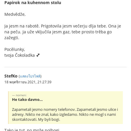
Papirok na kuhennom stolu
Medvědže,
Ja jesm na rabotě. Prigotovila jesm večerju dlja tebe. Ona je
na peču. Ja uže vključila jesm gaz, tebe prosto trěba go
zažegti.
Pocělunky,
tvoja Čokoladka 💕
StefKo
(
แสดงโปรไฟล์
)
18 พฤศจิกายน 2021, 21:27:39
nornen:
He tako davno…
Zapametali jesmo nomery telefonov. Zapametali jesmo ulice i
adresy. Nikto ne znal, kako izgledamo. Nikto ne mogl s nami
skontaktovati. My byli bogi.
Tako je tut, no može polbogi.