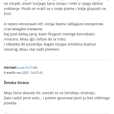
ne iztrpěl, izlovil Sučjego Syna Uvvau i iměl iz njego obilno
snědanje. Poslě on vratil se v svoje pleme i bolje gluposti ne
činil.
А через несколько лет, когда Хряпа забодало носорогом,
стал вождём племени.
Kaj post kelkaj jaroj, kiam Ĥrjapon mortige kornobatis
rinocero, Miau iĝis ĉefulo de la tribo.
I několiko lět pozdněje, kogda Hrjapa smrtelno bodnul
nosorog, Miau stal vodž plemeni.
nornen
(
แสดงโปรไฟล์
)
8 พฤศจิกายน 2021, 14:27:41
Ženska Strana
Moja žena skazala mi, svezati se so ženskoju stranoju.
Zato razbil jesm avto… i potom ignoroval jesm ju bez vidimogo
povoda.