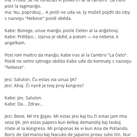
post la tagmanĝo.
Ina: Nu, poprobuj... A jestli ne uda se, ty možeš pojdti do izby
s nazvoju "Nebese" poslě oběda.
Kabe: Bonege, unue manĝo, poste ĉielen al la anĝelinoj.
Kabe: Prělěpo... Izprva je oběd, a potom — na nebese, k
angelkam.
Post iom maltro da manĝo, Kabe iras al la ĉambro "La ĉielo".
Poslě ne velmi sytnogo oběda Kabe ude do komnaty s nazvoju
"Nebese".
Jesi: Saluton. Ĉu estas via unua IJK?
Jesi: Ahoj. Či nyně je tvoj prvy kongres?
Kabe: Jes. Saluton.
Kabe: Da... Zdrav...
Jesi: Bone. Mi tre ĝojas. Mi estas Jesi kaj tiu ĉi estas jam mia
sesa IJK. Jen estas papero kun kelkaj demandoj kaj taskoj
rilate al la kongreso. Mi proponas ke vi kun Ana de Pollando,
Boris de Germanio kaj Nacuko de Japanio provu solvi ilin. Nur