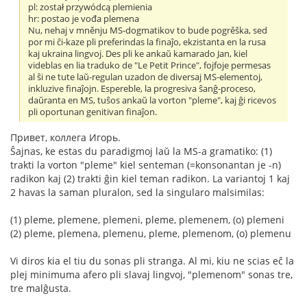
pl: został przywódcą plemienia
hr: postao je vođa plemena
Nu, nehaj v mněnju MS-dogmatikov to bude pogrěška, sed
por mi ĉi-kaze pli preferindas la finaĵo, ekzistanta en la rusa
kaj ukraina lingvoj. Des pli ke ankaŭ kamarado Jan, kiel
videblas en lia traduko de "Le Petit Prince", fojfoje permesas
al ŝi ne tute laŭ-regulan uzadon de diversaj MS-elementoj,
inkluzive finaĵojn. Espereble, la progresiva ŝanĝ-proceso,
daŭranta en MS, tuŝos ankaŭ la vorton "pleme", kaj ĝi ricevos
pli oportunan genitivan finaĵon.
Привет, коллега Игорь.
Ŝajnas, ke estas du paradigmoj laŭ la MS-a gramatiko: (1)
trakti la vorton "pleme" kiel senteman (=konsonantan je -n)
radikon kaj (2) trakti ĝin kiel teman radikon. La variantoj 1 kaj
2 havas la saman pluralon, sed la singularo malsimilas:
(1) pleme, plemene, plemeni, pleme, plemenem, (o) plemeni
(2) pleme, plemena, plemenu, pleme, plemenom, (o) plemenu
Vi diros kia el tiu du sonas pli stranga. Al mi, kiu ne scias eĉ la
plej minimuma afero pli slavaj lingvoj, "plemenom" sonas tre,
tre malĝusta.