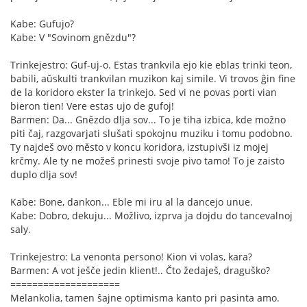
Kabe: Gufujo?
Kabe: V "Sovinom gnězdu"?
Trinkejestro: Guf-uj-o. Estas trankvila ejo kie eblas trinki teon,
babili, aŭskulti trankvilan muzikon kaj simile. Vi trovos ĝin fine
de la koridoro ekster la trinkejo. Sed vi ne povas porti vian
bieron tien! Vere estas ujo de gufoj!
Barmen: Da... Gnězdo dlja sov... To je tiha izbica, kde možno
piti čaj, razgovarjati slušati spokojnu muziku i tomu podobno.
Ty najdeš ovo město v koncu koridora, izstupivši iz mojej
krčmy. Ale ty ne možeš prinesti svoje pivo tamo! To je zaisto
duplo dlja sov!
Kabe: Bone, dankon... Eble mi iru al la dancejo unue.
Kabe: Dobro, dekuju... Možlivo, izprva ja dojdu do tancevalnoj
saly.
Trinkejestro: La venonta persono! Kion vi volas, kara?
Barmen: A vot ješče jedin klient!.. Čto žedaješ, draguško?
====================
Melankolia, tamen ŝajne optimisma kanto pri pasinta amo.