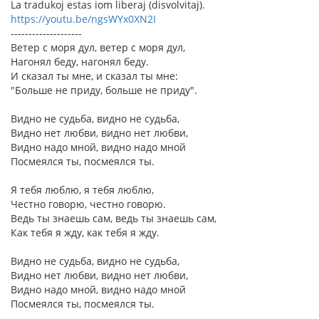
La tradukoj estas iom liberaj (disvolvitaj).
https://youtu.be/ngsWYx0XN2I
--------------------
Ветер с моря дул, ветер с моря дул,
Нагонял беду, нагонял беду.
И сказал ты мне, и сказал ты мне:
"Больше не приду, больше не приду".
Видно не судьба, видно не судьба,
Видно нет любви, видно нет любви,
Видно надо мной, видно надо мной
Посмеялся ты, посмеялся ты.
Я тебя люблю, я тебя люблю,
Честно говорю, честно говорю.
Ведь ты знаешь сам, ведь ты знаешь сам,
Как тебя я жду, как тебя я жду.
Видно не судьба, видно не судьба,
Видно нет любви, видно нет любви,
Видно надо мной, видно надо мной
Посмеялся ты, посмеялся ты.