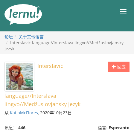
去
目
目
錄
录
頁
论坛
关于其他语言
Interslavic language//Interslava lingvo//Medžuslovjansky
jezyk
Interslavic
回应
language//Interslava
lingvo//Medžuslovjansky jezyk
从
KatjaMcFlores
, 2020年10月23日
讯息：
446
语言:
Esperanto