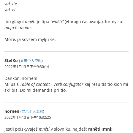
vid+ite
vid+et
Ibo glagol
mněti
je tipa
“viděti”
(vtorogo časovanja), formy sut
mnju
ili
mnim
.
Može, ja sovsěm mylju se.
StefKo
(
显示个人资料
)
2022年1月13日下午9:30:14
Dankon, nornen!
Mi uzis
Table of content - Verb conjugator
kaj rezultis tio kion mi
skribis. Do mi demandis pri tio.
nornen
(
显示个人资料
)
2022年1月13日下午10:32:25
Jestli poiskyvaješ
mněti
v slovniku, najdeš:
mněti (mni)