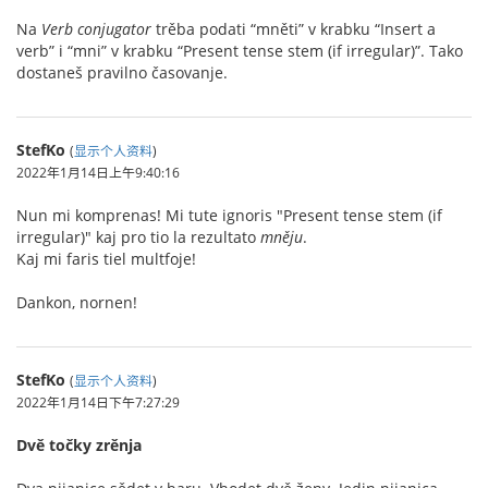
Na
Verb conjugator
trěba podati “mněti” v krabku “Insert a
verb” i “mni” v krabku “Present tense stem (if irregular)”. Tako
dostaneš pravilno časovanje.
StefKo
(
显示个人资料
)
2022年1月14日上午9:40:16
Nun mi komprenas! Mi tute ignoris "Present tense stem (if
irregular)" kaj pro tio la rezultato
mněju
.
Kaj mi faris tiel multfoje!
Dankon, nornen!
StefKo
(
显示个人资料
)
2022年1月14日下午7:27:29
Dvě točky zrěnja