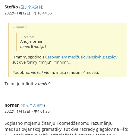
StefKo
(
显示个人资料
)
2022年1月12日下午10:44:56
nornen:
StefKo:
Ahoj, nornen!
mnim
li
mněju
?
Hmmm, sgodno s
Časovanjem medžuslovjanskyh glagolov
sut dvě formy: "mnju" i "mnim"...
Podobno, vidžu / vidim, mušu / musim < musěti.
To ne je infinitiv
mněti
?
nornen
(
显示个人资料
)
2022年1月13日下午4:01:35
Soglasno mojemu čitanju i obmedženomu razuměnju
medžuslovjanskoj gramatiky, sut dva razredy glagolov na
–ěti
: