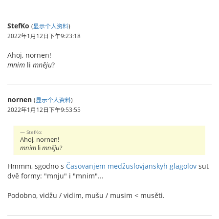
StefKo
(
显示个人资料
)
2022年1月12日下午9:23:18
Ahoj, nornen!
mnim
li
mněju
?
nornen
(
显示个人资料
)
2022年1月12日下午9:53:55
StefKo:
Ahoj, nornen!
mnim
li
mněju
?
Hmmm, sgodno s
Časovanjem medžuslovjanskyh glagolov
sut
dvě formy: "mnju" i "mnim"...
Podobno, vidžu / vidim, mušu / musim < musěti.