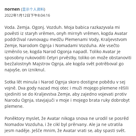
nornen
(
显示个人资料
)
2022年1月12日下午8:04:16
Voda. Zemja. Ogonj. Vozduh. Moja babica razkazyvala mi
pověsti iz staryh vrěmen, onyh mirnyh vrěmen, kogda Avatar
poddržival ravnovagu medžu Plemenami Vody, Kraljevstvom
Zemje, Narodom Ognja i Nomadami Vozduha. Ale vsečto
izměnilo se, kogda Narod Ogonja napadl. Toliko Avatar je
sposobny rukovoditi četyri prvěstky, toliko on može obstanoviti
bezžalostnyh Majstrov Ognja, ale kogda svět potrěboval go
najvyše, on izniknul.
Sotka lět minula i Narod Ognja skoro dostigne pobědu v sej
vojně. Dva gody nazad moj otec i muži mojego plemene rěšili
sjediniti se do Kraljevstva Zemje, aby zajedno vojevati protiv
Narodu Ognja, stavjajuči v moje i mojego brata ruky dobrobyt
plemene.
Poněktory myslet, že Avatar nikoga snova ne urodil se posrěd
Nomadov Vozduha, i že cikl byl prěrvany. Ale ja ne utratila
jesm naděje. Ješče mnim, že Avatar vrati se, aby spasti svět.