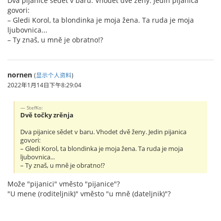
Dva pijanice sědet v baru. Vhodet dvě ženy. Jedin pijanica
govori:
– Gledi Korol, ta blondinka je moja žena. Ta ruda je moja
ljubovnica...
– Ty znaš, u mně je obratno!?
nornen
(
显示个人资料
)
2022年1月14日下午8:29:04
StefKo:
Dvě točky zrěnja
Dva pijanice sědet v baru. Vhodet dvě ženy. Jedin pijanica
govori:
– Gledi Korol, ta blondinka je moja žena. Ta ruda je moja
ljubovnica...
– Ty znaš, u mně je obratno!?
Može "pijanici" vměsto "pijanice"?
"U mene (roditeljnik)" vměsto "u mně (dateljnik)"?