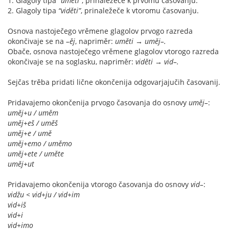
1. Glagoly tipa
“uměti”
, prinaležeče k prvomu časovanju.
2. Glagoly tipa
“viděti”
, prinaležeče k vtoromu časovanju.
Osnova nastoječego vrěmene glagolov prvogo razreda
okončivaje se na
–ěj
, napriměr:
uměti → uměj–.
Obače, osnova nastoječego vrěmene glagolov vtorogo razreda
okončivaje se na soglasku, napriměr:
viděti → vid–.
Sejčas trěba pridati lične okončenija odgovarjajučih časovanij.
Pridavajemo okončenija prvogo časovanja do osnovy
uměj–
:
uměj+u / uměm
uměj+eš / uměš
uměj+e / umě
uměj+emo / uměmo
uměj+ete / uměte
uměj+ut
Pridavajemo okončenija vtorogo časovanja do osnovy
vid–
:
vidžu < vid+ju / vid+im
vid+iš
vid+i
vid+imo