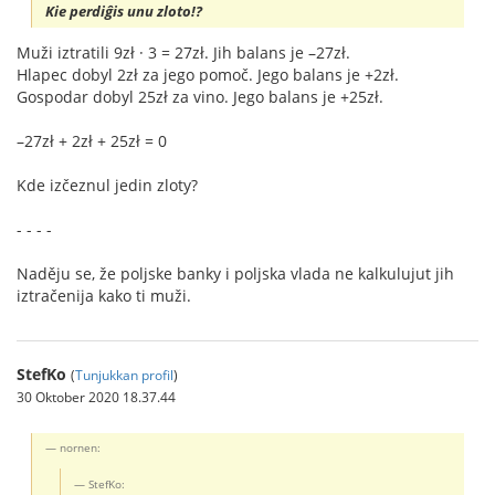
Kie perdiĝis unu zloto!?
Muži iztratili 9zł · 3 = 27zł. Jih balans je –27zł.
Hlapec dobyl 2zł za jego pomoč. Jego balans je +2zł.
Gospodar dobyl 25zł za vino. Jego balans je +25zł.
–27zł + 2zł + 25zł = 0
Kde izčeznul jedin zloty?
- - - -
Naděju se, že poljske banky i poljska vlada ne kalkulujut jih
iztračenija kako ti muži.
StefKo
(
Tunjukkan profil
)
30 Oktober 2020 18.37.44
nornen:
StefKo: