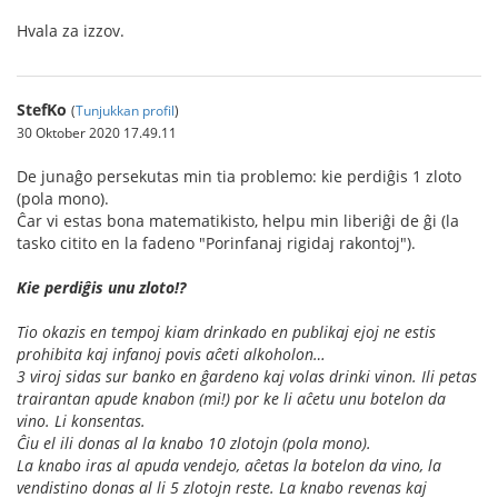
Hvala za izzov.
StefKo
(
Tunjukkan profil
)
30 Oktober 2020 17.49.11
De junaĝo persekutas min tia problemo: kie perdiĝis 1 zloto
(pola mono).
Ĉar vi estas bona matematikisto, helpu min liberiĝi de ĝi (la
tasko citito en la fadeno "Porinfanaj rigidaj rakontoj").
Kie perdiĝis unu zloto!?
Tio okazis en tempoj kiam drinkado en publikaj ejoj ne estis
prohibita kaj infanoj povis aĉeti alkoholon…
3 viroj sidas sur banko en ĝardeno kaj volas drinki vinon. Ili petas
trairantan apude knabon (mi!) por ke li aĉetu unu botelon da
vino. Li konsentas.
Ĉiu el ili donas al la knabo 10 zlotojn (pola mono).
La knabo iras al apuda vendejo, aĉetas la botelon da vino, la
vendistino donas al li 5 zlotojn reste. La knabo revenas kaj