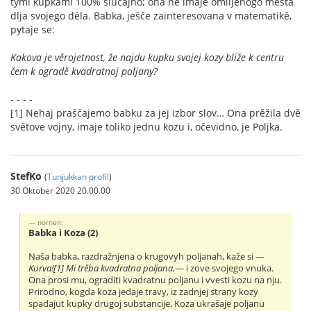
tymi kupkami 100% slučajno; ona ne imaje omiljenogo města
dlja svojego děla. Babka, ješče zainteresovana v matematikě,
pytaje se:
Kakova je věrojetnost, že najdu kupku svojej kozy bliže k centru
čem k ogradě kvadratnoj poljany?
- - - -
[1] Nehaj praščajemo babku za jej izbor slov… Ona prěžila dvě
světove vojny, imaje toliko jednu kozu i, očevidno, je Poljka.
StefKo
(
Tunjukkan profil
)
30 Oktober 2020 20.00.00
nornen:
Babka i Koza (2)
Naša babka, razdražnjena o krugovyh poljanah, kaže si —
Kurva![1] Mi trěba kvadratna poljana
,— i zove svojego vnuka.
Ona prosi mu, ograditi kvadratnu poljanu i vvesti kozu na nju.
Prirodno, kogda koza jedaje travy, iz zadnjej strany kozy
spadajut kupky drugoj substancije. Koza ukrašaje poljanu