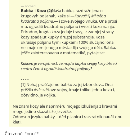
nornen:
Babka i Koza (2)
Naša babka, razdražnjena o
krugovyh poljanah, kaže si —
Kurva![1] Mi trěba
kvadratna poljana
,— i zove svojego vnuka. Ona prosi
mu, ograditi kvadratnu poljanu i vvesti kozu na nju.
Prirodno, kogda koza jedaje travy, iz zadnjej strany
kozy spadajut kupky drugoj substancije. Koza
ukrašaje poljanu tymi kupkami 100% slučajno; ona
ne imaje omiljenogo města dlja svojego děla. Babka,
ješče zainteresovana v matematikě, pytaje se:
Kakova je věrojetnost, že najdu kupku svojej kozy bliže k
centru čem k ogradě kvadratnoj poljany?
- - - -
[1] Nehaj praščajemo babku za jej izbor slov… Ona
prěžila dvě světove vojny, imaje toliko jednu kozu i,
očevidno, je Poljka.
Ne znam kozy ale napriměru mojego izkušenja z kravami
mogu jedino skazati, že je večše.
Odnosno jezyka babky – děd pijanica i razvratnik naučil onu
kleti.
Čto znači "onu"?