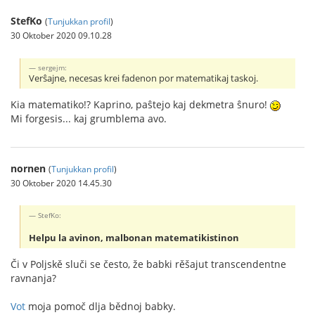
StefKo
(
Tunjukkan profil
)
30 Oktober 2020 09.10.28
sergejm:
Verŝajne, necesas krei fadenon por matematikaj taskoj.
Kia matematiko!? Kaprino, paŝtejo kaj dekmetra ŝnuro!
Mi forgesis... kaj grumblema avo.
nornen
(
Tunjukkan profil
)
30 Oktober 2020 14.45.30
StefKo:
Helpu la avinon, malbonan matematikistinon
Či v Poljskě sluči se često, že babki rěšajut transcendentne
ravnanja?
Vot
moja pomoč dlja bědnoj babky.