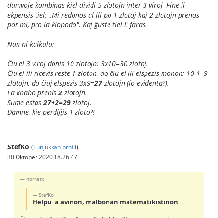
dumvoje kombinas kiel dividi 5 zlotojn inter 3 viroj. Fine li
ekpensis tiel: „Mi redonos al ili po 1 zlotoj kaj 2 zlotojn prenos
por mi, pro la klopodo". Kaj ĝuste tiel li faras.
Nun ni kalkulu:
Ĉiu el 3 viroj donis 10 zlotojn: 3x10=30 zlotoj.
Ĉiu el ili ricevis reste 1 zloton, do ĉiu el ili elspezis monon: 10-1=9
zlotojn, do ĉiuj elspezis 3x9=
27
zlotojn (io evidenta?).
La knabo prenis
2
zlotojn.
Sume estas
27+2=29
zlotoj.
Damne, kie perdiĝis 1 zloto?!
StefKo
(
Tunjukkan profil
)
30 Oktober 2020 18.26.47
nornen:
StefKo:
Helpu la avinon, malbonan matematikistinon