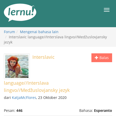
Ke
daftar
Men
isi
Forum
Mengenai bahasa lain
Interslavic language//Interslava lingvo//Medžuslovjansky
jezyk
Interslavic
Balas
language//Interslava
lingvo//Medžuslovjansky jezyk
dari
KatjaMcFlores
, 23 Oktober 2020
Pesan:
446
Bahasa:
Esperanto