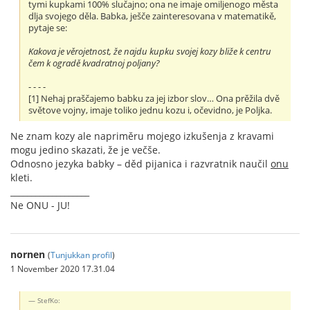
tymi kupkami 100% slučajno; ona ne imaje omiljenogo města
dlja svojego děla. Babka, ješče zainteresovana v matematikě,
pytaje se:
Kakova je věrojetnost, že najdu kupku svojej kozy bliže k centru
čem k ogradě kvadratnoj poljany?
- - - -
[1] Nehaj praščajemo babku za jej izbor slov… Ona prěžila dvě
světove vojny, imaje toliko jednu kozu i, očevidno, je Poljka.
Ne znam kozy ale napriměru mojego izkušenja z kravami
mogu jedino skazati, že je večše.
Odnosno jezyka babky – děd pijanica i razvratnik naučil
onu
kleti.
___________________
Ne ONU - JU!
nornen
(
Tunjukkan profil
)
1 November 2020 17.31.04
StefKo: