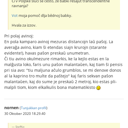
Či v Poljskě sluči se često, že babki rěšajut transcendentne
ravnanja?
Vot
moja pomoč dlja bědnoj babky.
Hvala za izzov.
Pri polaj avinoj:
En pola kamparo avinoj mezuras distancojn laŭ paŝoj. La
averaĝa avino, kiam ŝi etendas siajn krurojn (starante
evidente!), havas paŝon preskaŭ unumetran.
Ĉi tiu avino okulmezure rimarkis, ke la kejlo estas en la
malĝusta loko, faris unu paŝon malantaŭen, kaj tiam ŝi pensis
pri sia avo: "tiu maljuna aĉulo grumblos, se mi denove donos
al la kaprino tro multe da paŝtejo" kaj faris sekvan paŝon
malantaŭen, kaj do sume je preskaŭ 2 metroj, kio estas pli-
malpli tiom, kiom elkalkulis bona matematikisto
nornen
(
Tunjukkan profil
)
30 Oktober 2020 18.29.40
StefKo: