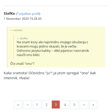
StefKo
(
Tunjukkan profil
)
1 November 2020 19.28.43
nornen:
StefKo:
Ne znam kozy ale napriměru mojego izkušenja z
kravami mogu jedino skazati, že je večše.
Odnosno jezyka babky – děd pijanica i razvratnik
naučil onu kleti.
Čto znači "onu"?
Kaka sramota! Očevidno "ju"! Ja jesm spregal "ona" kak
imennik. Hvala!
3
«
<
1
2
4
5
>
»