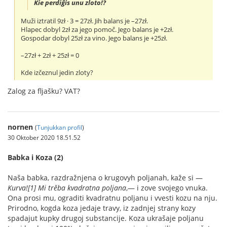
Kie perdiĝis unu zloto!?
Muži iztratil 9zł · 3 = 27zł. Jih balans je –27zł.
Hlapec dobyl 2zł za jego pomoč. Jego balans je +2zł.
Gospodar dobyl 25zł za vino. Jego balans je +25zł.
–27zł + 2zł + 25zł = 0
Kde izčeznul jedin zloty?
Zalog za fljašku? VAT?
nornen
(
Tunjukkan profil
)
30 Oktober 2020 18.51.52
Babka i Koza (2)
Naša babka, razdražnjena o krugovyh poljanah, kaže si —
Kurva![1] Mi trěba kvadratna poljana
,— i zove svojego vnuka.
Ona prosi mu, ograditi kvadratnu poljanu i vvesti kozu na nju.
Prirodno, kogda koza jedaje travy, iz zadnjej strany kozy
spadajut kupky drugoj substancije. Koza ukrašaje poljanu