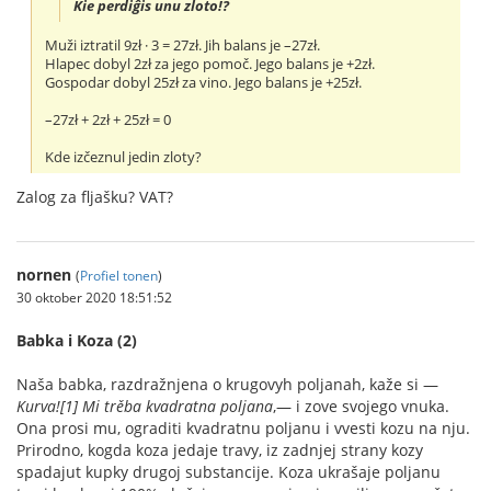
Kie perdiĝis unu zloto!?
Muži iztratil 9zł · 3 = 27zł. Jih balans je –27zł.
Hlapec dobyl 2zł za jego pomoč. Jego balans je +2zł.
Gospodar dobyl 25zł za vino. Jego balans je +25zł.
–27zł + 2zł + 25zł = 0
Kde izčeznul jedin zloty?
Zalog za fljašku? VAT?
nornen
(
Profiel tonen
)
30 oktober 2020 18:51:52
Babka i Koza (2)
Naša babka, razdražnjena o krugovyh poljanah, kaže si —
Kurva![1] Mi trěba kvadratna poljana
,— i zove svojego vnuka.
Ona prosi mu, ograditi kvadratnu poljanu i vvesti kozu na nju.
Prirodno, kogda koza jedaje travy, iz zadnjej strany kozy
spadajut kupky drugoj substancije. Koza ukrašaje poljanu