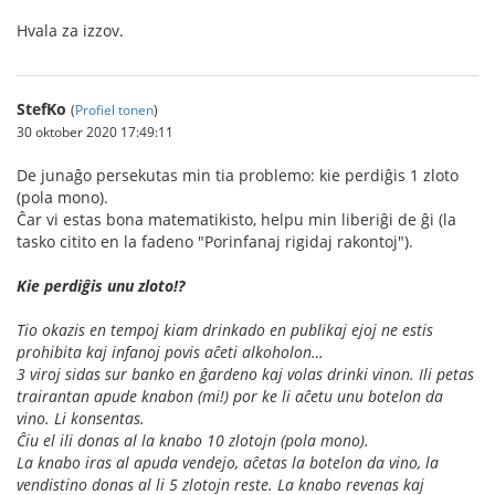
Hvala za izzov.
StefKo
(
Profiel tonen
)
30 oktober 2020 17:49:11
De junaĝo persekutas min tia problemo: kie perdiĝis 1 zloto
(pola mono).
Ĉar vi estas bona matematikisto, helpu min liberiĝi de ĝi (la
tasko citito en la fadeno "Porinfanaj rigidaj rakontoj").
Kie perdiĝis unu zloto!?
Tio okazis en tempoj kiam drinkado en publikaj ejoj ne estis
prohibita kaj infanoj povis aĉeti alkoholon…
3 viroj sidas sur banko en ĝardeno kaj volas drinki vinon. Ili petas
trairantan apude knabon (mi!) por ke li aĉetu unu botelon da
vino. Li konsentas.
Ĉiu el ili donas al la knabo 10 zlotojn (pola mono).
La knabo iras al apuda vendejo, aĉetas la botelon da vino, la
vendistino donas al li 5 zlotojn reste. La knabo revenas kaj