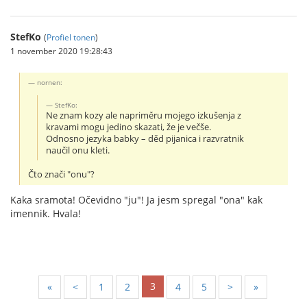
StefKo
(
Profiel tonen
)
1 november 2020 19:28:43
nornen:
StefKo:
Ne znam kozy ale napriměru mojego izkušenja z
kravami mogu jedino skazati, že je večše.
Odnosno jezyka babky – děd pijanica i razvratnik
naučil onu kleti.
Čto znači "onu"?
Kaka sramota! Očevidno "ju"! Ja jesm spregal "ona" kak
imennik. Hvala!
3
«
<
1
2
4
5
>
»