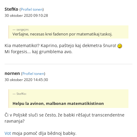
StefKo
(
Profiel tonen
)
30 oktober 2020 09:10:28
sergejm:
Verŝajne, necesas krei fadenon por matematikaj taskoj.
Kia matematiko!? Kaprino, paŝtejo kaj dekmetra ŝnuro!
Mi forgesis... kaj grumblema avo.
nornen
(
Profiel tonen
)
30 oktober 2020 14:45:30
StefKo:
Helpu la avinon, malbonan matematikistinon
Či v Poljskě sluči se često, že babki rěšajut transcendentne
ravnanja?
Vot
moja pomoč dlja bědnoj babky.