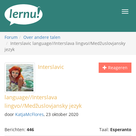
Naar
de
Men
inhoud
Forum
Over andere talen
Interslavic language//Interslava lingvo//Medžuslovjansky
jezyk
Interslavic
Reageren
language//Interslava
lingvo//Medžuslovjansky jezyk
door
KatjaMcFlores
, 23 oktober 2020
Berichten:
446
Taal:
Esperanto