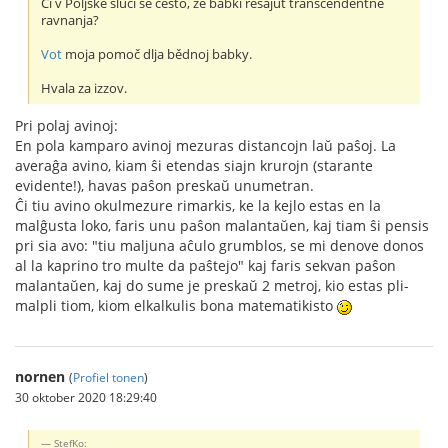
Či v Poljskě sluči se često, že babki rěšajut transcendentne
ravnanja?
Vot
moja pomoč dlja bědnoj babky.
Hvala za izzov.
Pri polaj avinoj:
En pola kamparo avinoj mezuras distancojn laŭ paŝoj. La
averaĝa avino, kiam ŝi etendas siajn krurojn (starante
evidente!), havas paŝon preskaŭ unumetran.
Ĉi tiu avino okulmezure rimarkis, ke la kejlo estas en la
malĝusta loko, faris unu paŝon malantaŭen, kaj tiam ŝi pensis
pri sia avo: "tiu maljuna aĉulo grumblos, se mi denove donos
al la kaprino tro multe da paŝtejo" kaj faris sekvan paŝon
malantaŭen, kaj do sume je preskaŭ 2 metroj, kio estas pli-
malpli tiom, kiom elkalkulis bona matematikisto
nornen
(
Profiel tonen
)
30 oktober 2020 18:29:40
StefKo: