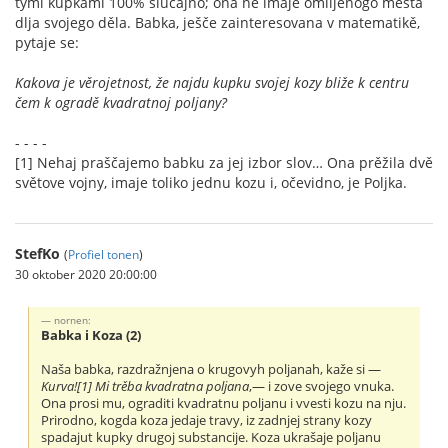
tymi kupkami 100% slučajno; ona ne imaje omiljenogo města
dlja svojego děla. Babka, ješče zainteresovana v matematikě,
pytaje se:
Kakova je věrojetnost, že najdu kupku svojej kozy bliže k centru
čem k ogradě kvadratnoj poljany?
- - - -
[1] Nehaj praščajemo babku za jej izbor slov… Ona prěžila dvě
světove vojny, imaje toliko jednu kozu i, očevidno, je Poljka.
StefKo
(
Profiel tonen
)
30 oktober 2020 20:00:00
nornen:
Babka i Koza (2)
Naša babka, razdražnjena o krugovyh poljanah, kaže si —
Kurva![1] Mi trěba kvadratna poljana
,— i zove svojego vnuka.
Ona prosi mu, ograditi kvadratnu poljanu i vvesti kozu na nju.
Prirodno, kogda koza jedaje travy, iz zadnjej strany kozy
spadajut kupky drugoj substancije. Koza ukrašaje poljanu