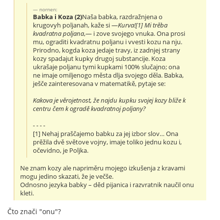
nornen:
Babka i Koza (2)
Naša babka, razdražnjena o
krugovyh poljanah, kaže si —
Kurva![1] Mi trěba
kvadratna poljana
,— i zove svojego vnuka. Ona prosi
mu, ograditi kvadratnu poljanu i vvesti kozu na nju.
Prirodno, kogda koza jedaje travy, iz zadnjej strany
kozy spadajut kupky drugoj substancije. Koza
ukrašaje poljanu tymi kupkami 100% slučajno; ona
ne imaje omiljenogo města dlja svojego děla. Babka,
ješče zainteresovana v matematikě, pytaje se:
Kakova je věrojetnost, že najdu kupku svojej kozy bliže k
centru čem k ogradě kvadratnoj poljany?
- - - -
[1] Nehaj praščajemo babku za jej izbor slov… Ona
prěžila dvě světove vojny, imaje toliko jednu kozu i,
očevidno, je Poljka.
Ne znam kozy ale napriměru mojego izkušenja z kravami
mogu jedino skazati, že je večše.
Odnosno jezyka babky – děd pijanica i razvratnik naučil onu
kleti.
Čto znači "onu"?