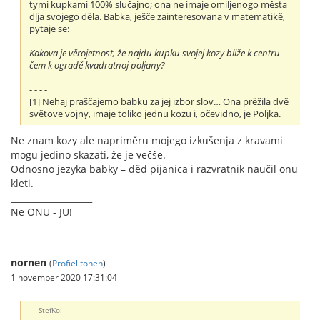
tymi kupkami 100% slučajno; ona ne imaje omiljenogo města
dlja svojego děla. Babka, ješče zainteresovana v matematikě,
pytaje se:
Kakova je věrojetnost, že najdu kupku svojej kozy bliže k centru
čem k ogradě kvadratnoj poljany?
- - - -
[1] Nehaj praščajemo babku za jej izbor slov… Ona prěžila dvě
světove vojny, imaje toliko jednu kozu i, očevidno, je Poljka.
Ne znam kozy ale napriměru mojego izkušenja z kravami
mogu jedino skazati, že je večše.
Odnosno jezyka babky – děd pijanica i razvratnik naučil
onu
kleti.
___________________
Ne ONU - JU!
nornen
(
Profiel tonen
)
1 november 2020 17:31:04
StefKo: