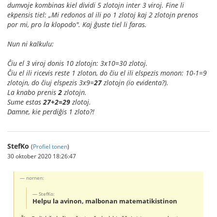
dumvoje kombinas kiel dividi 5 zlotojn inter 3 viroj. Fine li
ekpensis tiel: „Mi redonos al ili po 1 zlotoj kaj 2 zlotojn prenos
por mi, pro la klopodo". Kaj ĝuste tiel li faras.
Nun ni kalkulu:
Ĉiu el 3 viroj donis 10 zlotojn: 3x10=30 zlotoj.
Ĉiu el ili ricevis reste 1 zloton, do ĉiu el ili elspezis monon: 10-1=9
zlotojn, do ĉiuj elspezis 3x9=
27
zlotojn (io evidenta?).
La knabo prenis
2
zlotojn.
Sume estas
27+2=29
zlotoj.
Damne, kie perdiĝis 1 zloto?!
StefKo
(
Profiel tonen
)
30 oktober 2020 18:26:47
nornen:
StefKo:
Helpu la avinon, malbonan matematikistinon