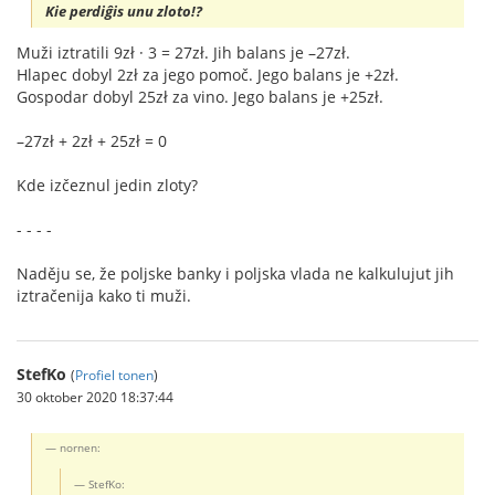
Kie perdiĝis unu zloto!?
Muži iztratili 9zł · 3 = 27zł. Jih balans je –27zł.
Hlapec dobyl 2zł za jego pomoč. Jego balans je +2zł.
Gospodar dobyl 25zł za vino. Jego balans je +25zł.
–27zł + 2zł + 25zł = 0
Kde izčeznul jedin zloty?
- - - -
Naděju se, že poljske banky i poljska vlada ne kalkulujut jih
iztračenija kako ti muži.
StefKo
(
Profiel tonen
)
30 oktober 2020 18:37:44
nornen:
StefKo: