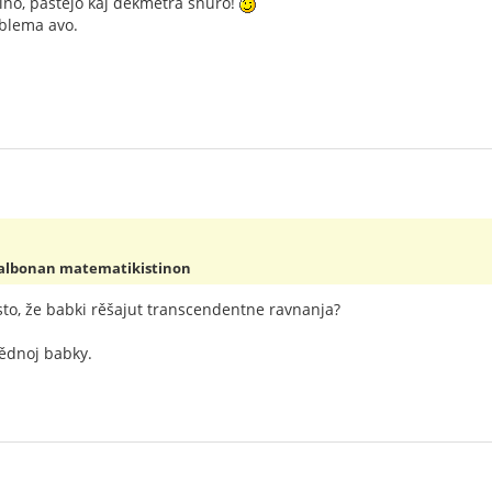
ino, paŝtejo kaj dekmetra ŝnuro!
mblema avo.
malbonan matematikistinon
često, že babki rěšajut transcendentne ravnanja?
ědnoj babky.