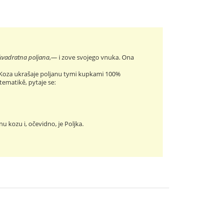
 kvadratna poljana
,— i zove svojego vnuka. Ona
e. Koza ukrašaje poljanu tymi kupkami 100%
tematikě, pytaje se:
u kozu i, očevidno, je Poljka.