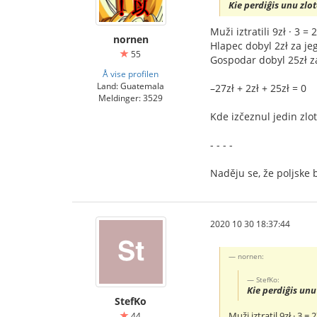
Kie perdiĝis unu zlot
Muži iztratili 9zł · 3 = 
nornen
Hlapec dobyl 2zł za je
55
Gospodar dobyl 25zł za
Å vise profilen
Land: Guatemala
–27zł + 2zł + 25zł = 0
Meldinger: 3529
Kde izčeznul jedin zlot
- - - -
Naděju se, že poljske b
2020 10 30 18:37:44
nornen:
StefKo:
Kie perdiĝis unu
StefKo
Muži iztratil 9zł · 3 = 
44