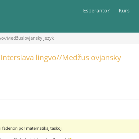
Esperanto?
Kurs
gvo//Medžuslovjansky jezyk
/Interslava lingvo//Medžuslovjansky
ei fadenon por matematikaj taskoj.