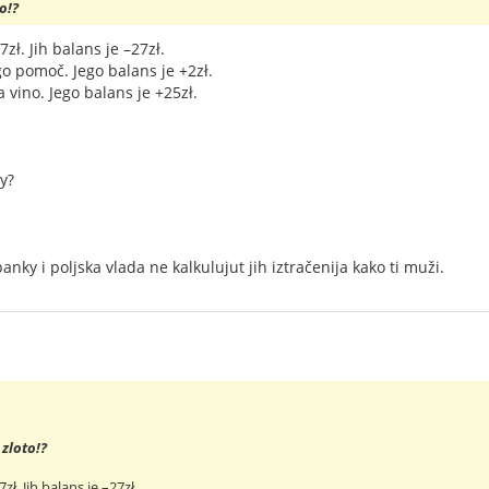
o!?
27zł. Jih balans je –27zł.
go pomoč. Jego balans je +2zł.
 vino. Jego balans je +25zł.
y?
anky i poljska vlada ne kalkulujut jih iztračenija kako ti muži.
 zloto!?
27zł. Jih balans je –27zł.