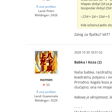
Hlapec dobyl 2zł za j
Å vise profilen
Gospodar dobyl 25zł z
Land: Polen
Meldinger: 2426
–27zł + 2zł + 25zł = 0
Kde izčeznul jedin zl
Zalog za fljašku? VAT?
2020 10 30 18:51:52
Babka i Koza (2)
Naša babka, razdražnj
kvadratnu poljanu i vv
nornen
Prirodno, kogda koza j
55
slučajno; ona ne imaje
Å vise profilen
Land: Guatemala
Kakova je věrojetnost, ž
Meldinger: 3529
- - - -