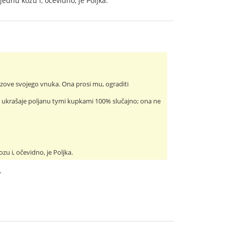
ednu kozu i, očevidno, je Poljka.
 zove svojego vnuka. Ona prosi mu, ograditi
za ukrašaje poljanu tymi kupkami 100% slučajno; ona ne
zu i, očevidno, je Poljka.
.