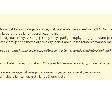
)
Naša babka, razdražnjena o krugovyh poljanah, kaže si —
Kurva![1] Mi trěba
ti kvadratnu poljanu i vvesti kozu na nju.
koza jedaje travy, iz zadnjej strany kozy spadajut kupky drugoj substancij
 imaje omiljenogo města dlja svojego děla. Babka, ješče zainteresovana v ma
nost, že najdu kupku svojej kozy bliže k centru čem k ogradě kvadratnoj poljany?
emo babku za jej izbor slov… Ona prěžila dvě světove vojny, imaje toliko jedn
riměru mojego izkušenja z kravami mogu jedino skazati, že je večše.
– děd pijanica i razvratnik naučil onu kleti.