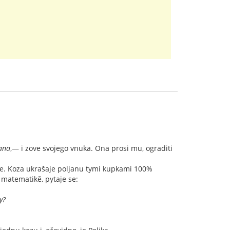
jana
,— i zove svojego vnuka. Ona prosi mu, ograditi
ije. Koza ukrašaje poljanu tymi kupkami 100%
 matematikě, pytaje se:
y?