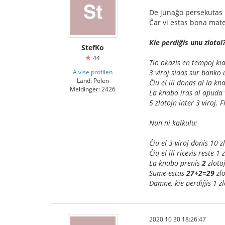
De junaĝo persekutas m
Ĉar vi estas bona matem
Kie perdiĝis unu zloto!
StefKo
44
Tio okazis en tempoj kia
Å vise profilen
3 viroj sidas sur banko 
Land: Polen
Ĉiu el ili donas al la k
Meldinger: 2426
La knabo iras al apuda v
5 zlotojn inter 3 viroj. 
Nun ni kalkulu:
Ĉiu el 3 viroj donis 10 
Ĉiu el ili ricevis reste 
La knabo prenis
2
zloto
Sume estas
27+2=29
zlo
Damne, kie perdiĝis 1 zl
2020 10 30 18:26:47