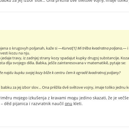
bku za jej izbor slov… Ona prěžila dvě světove vojny, imaje toliko j
jena o krugovyh poljanah, kaže si —
Kurva![1] Mi trěba kvadratna poljana
,— i
vesti kozu na nju.
 jedaje travy, iz zadnjej strany kozy spadajut kupky drugoj substancije. Ko
ta dlja svojego děla. Babka, ješče zainteresovana v matematikě, pytaje se:
 že najdu kupku svojej kozy bliže k centru čem k ogradě kvadratnoj poljany?
babku za jej izbor slov… Ona prěžila dvě světove vojny, imaje toliko jednu ko
iměru mojego izkušenja z kravami mogu jedino skazati, že je večše
 děd pijanica i razvratnik naučil
onu
kleti.