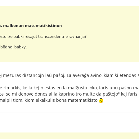
on, malbonan matematikistinon
 često, že babki rěšajut transcendentne ravnanja?
 bědnoj babky.
 mezuras distancojn laŭ paŝoj. La averaĝa avino, kiam ŝi etendas s
 rimarkis, ke la kejlo estas en la malĝusta loko, faris unu paŝon mal
s, se mi denove donos al la kaprino tro multe da paŝtejo" kaj fari
i-malpli tiom, kiom elkalkulis bona matematikisto