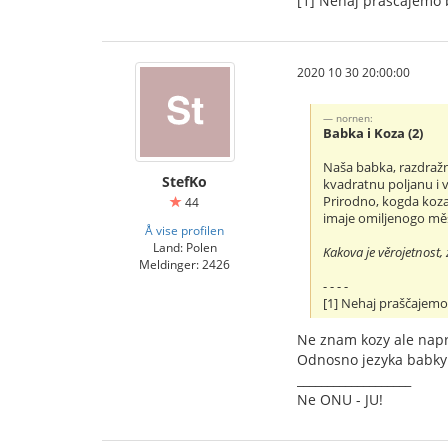
[1] Nehaj praščajemo ba
2020 10 30 20:00:00
nornen:
Babka i Koza (2)
Naša babka, razdražn
StefKo
kvadratnu poljanu i v
Prirodno, kogda koza
44
imaje omiljenogo měs
Å vise profilen
Land: Polen
Kakova je věrojetnost,
Meldinger: 2426
- - - -
[1] Nehaj praščajemo 
Ne znam kozy ale napr
Odnosno jezyka babky –
___________________
Ne ONU - JU!