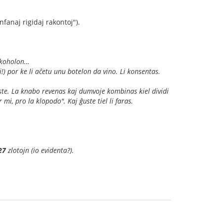
nfanaj rigidaj rakontoj").
alkoholon…
!) por ke li aĉetu unu botelon da vino. Li konsentas.
este. La knabo revenas kaj dumvoje kombinas kiel dividi
r mi, pro la klopodo". Kaj ĝuste tiel li faras.
27
zlotojn (io evidenta?).