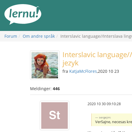
Til
innholdet
Forum
Om andre språk
Interslavic language//Interslava lin
Interslavic language/
jezyk
fra
KatjaMcFlores
,2020 10 23
Meldinger:
446
2020 10 30 09:10:28
sergejm:
Verŝajne, necesas kr