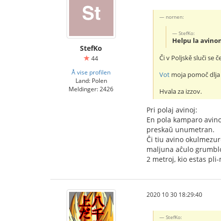
nornen:
StefKo:
Helpu la avin
StefKo
Či v Poljskě sluči se
44
Å vise profilen
Vot
moja pomoč dlja
Land: Polen
Meldinger: 2426
Hvala za izzov.
Pri polaj avinoj:
En pola kamparo avinoj
preskaŭ unumetran.
Ĉi tiu avino okulmezure
maljuna aĉulo grumblo
2 metroj, kio estas pl
2020 10 30 18:29:40
StefKo: