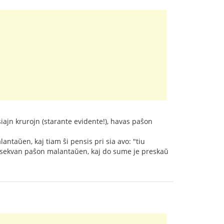
iajn krurojn (starante evidente!), havas paŝon
antaŭen, kaj tiam ŝi pensis pri sia avo: "tiu
s sekvan paŝon malantaŭen, kaj do sume je preskaŭ