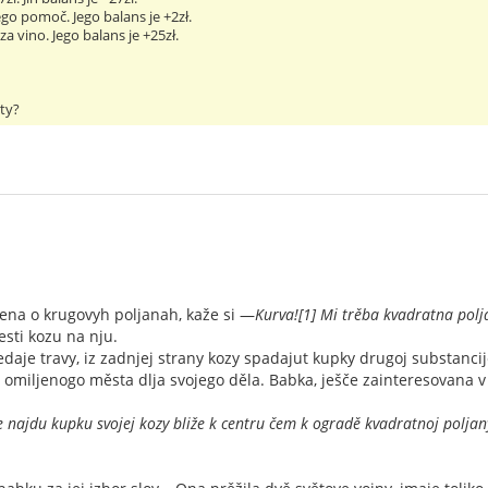
ego pomoč. Jego balans je +2zł.
a vino. Jego balans je +25zł.
oty?
ena o krugovyh poljanah, kaže si —
Kurva![1] Mi trěba kvadratna pol
esti kozu na nju.
edaje travy, iz zadnjej strany kozy spadajut kupky drugoj substanc
 omiljenogo města dlja svojego děla. Babka, ješče zainteresovana v
e najdu kupku svojej kozy bliže k centru čem k ogradě kvadratnoj poljan