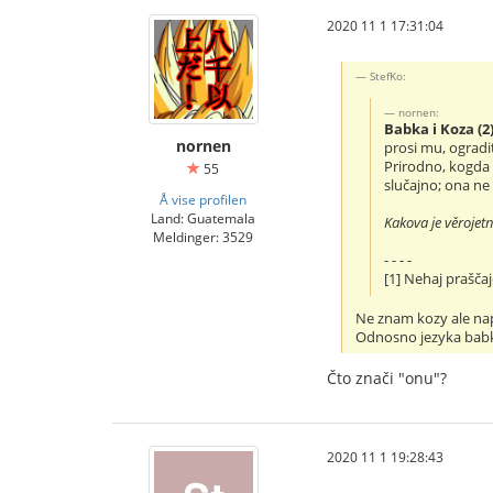
2020 11 1 17:31:04
StefKo:
nornen:
Babka i Koza (2
nornen
prosi mu, ogradi
Prirodno, kogda 
55
slučajno; ona ne
Å vise profilen
Land: Guatemala
Kakova je věrojet
Meldinger: 3529
- - - -
[1] Nehaj praščaj
Ne znam kozy ale nap
Odnosno jezyka babky 
Čto znači "onu"?
2020 11 1 19:28:43