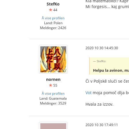
Kia matematiko!? Kapr
StefKo
Mi forgesis... kaj gru
44
Å vise profilen
Land: Polen
Meldinger: 2426
2020 10 30 14:45:30
StefKo:
Helpu la avinon, 
nornen
Či v Poljskě sluči se 
55
Vot
moja pomoč dlja b
Å vise profilen
Land: Guatemala
Meldinger: 3529
Hvala za izzov.
2020 10 30 17:49:11