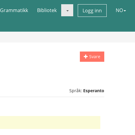
Grammatikk
Bibliotek
NO
Logg inn
Svare
Språk:
Esperanto