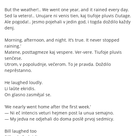
But the weather!.. We went one year, and it rained every day.
Sed la vetero!.. Unujare ni venis tien, kaj tiufoje pluvis ĉiutage.
Ale pogoda!.. Jesmo pojehali v jedin god, i togda doždilo každy
denj.
Morning, afternoon, and night. It’s true. It never stopped
raining.’
Matene, posttagmeze kaj vespere. Ver-vere. Tiufoje pluvis
senĉese.
Utrom, v popoludnje, večerom. To je pravda. Doždilo
neprěstanno.
He laughed loudly.
Li laŭte ekridis.
On glasno zasmějal se.
‘We nearly went home after the first week.’
— Ni eĉ intencis veturi hejmen post la unua semajno.
— My jedva ne odjehali do doma poslě prvoj sedmicy.
Bill laughed too