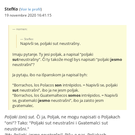
StefKo
(
Voir le profil
)
19 novembre 2020 16:41:15
nornen:
Stefko:
Napivši se, poljaki sut neustrašny.
Imaju pytanje. Ty jesi poljak, a napisal “poljaki
sut
neustrašny”. Či ty takože mogl bys napisati “poljaki
jesmo
neustrašni”?
Ja pytaju, ibo na išpanskom ja napisal byh:
“Borrachos, los Polacos
son
intrépidos. = Napivši se, poljaki
sut
neustrašni”, ibo ja ne jesm poljak.
“Borrachos, los Guatemaltecos
somos
intrépidos. = Napivši
se, gvatemalci
jesmo
neustrašni”, ibo ja zaisto jesm
gvatemalec.
Poljaki (oni) sut.
Či ja, Poljak, ne mogu napisati o Poljakach
"oni"? Tako: "Poljaki sut neustrašni i Gvatemalci sut
neustrašni."
"My, Poljaki, jesmo neustrašni".
Pišu o nas, Poljakach.