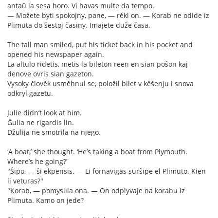
antaŭ la sesa horo. Vi havas multe da tempo.
— Možete byti spokojny, pane, — rěkl on. — Korab ne odide iz
Plimuta do šestoj časiny. Imajete duže časa.
The tall man smiled, put his ticket back in his pocket and
opened his newspaper again.
La altulo ridetis, metis la bileton reen en sian poŝon kaj
denove ovris sian gazeton.
Vysoky člověk usměhnul se, položil bilet v kěšenju i snova
odkryl gazetu.
Julie didn’t look at him.
Ĝulia ne rigardis lin.
Džulija ne smotrila na njego.
‘A boat,’ she thought. ‘He’s taking a boat from Plymouth.
Where’s he going?’
"Ŝipo, — ŝi ekpensis. — Li fornavigas surŝipe el Plimuto. Kien
li veturas?"
"Korab, — pomyslila ona. — On odplyvaje na korabu iz
Plimuta. Kamo on jede?