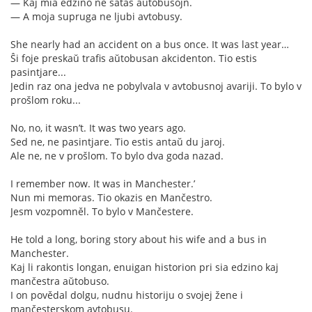
— Kaj mia edzino ne ŝatas aŭtobusojn.
— A moja supruga ne ljubi avtobusy.
She nearly had an accident on a bus once. It was last year…
Ŝi foje preskaŭ trafis aŭtobusan akcidenton. Tio estis
pasintjare...
Jedin raz ona jedva ne pobylvala v avtobusnoj avariji. To bylo v
prošlom roku...
No, no, it wasn’t. It was two years ago.
Sed ne, ne pasintjare. Tio estis antaŭ du jaroj.
Ale ne, ne v prošlom. To bylo dva goda nazad.
I remember now. It was in Manchester.’
Nun mi memoras. Tio okazis en Mančestro.
Jesm vozpomněl. To bylo v Mančestere.
He told a long, boring story about his wife and a bus in
Manchester.
Kaj li rakontis longan, enuigan historion pri sia edzino kaj
mančestra aŭtobuso.
I on povědal dolgu, nudnu historiju o svojej žene i
mančesterskom avtobusu.