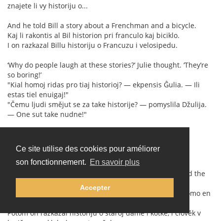
znajete li vy historiju o...
And he told Bill a story about a Frenchman and a bicycle.
Kaj li rakontis al Bil historion pri franculo kaj biciklo.
I on razkazal Billu historiju o Francuzu i velosipedu.
‘Why do people laugh at these stories?’ Julie thought. ‘They’re
so boring!’
"Kial homoj ridas pro tiaj historioj? — ekpensis Ĝulia. — Ili
estas tiel enuigaj!"
"Čemu ljudi smějut se za take historije? — pomyslila Džulija.
— One sut take nudne!"
But Bill liked it.
Sed al Bill ili plaĉis.
Ce site utilise des cookies pour améliorer
Ale Billu to podobalo se.
son fonctionnement.
En savoir plus
Then he told a story about an old woman and a cat, and the
man in the brown hat laughed again.
Accepter
Poste li rakontis historion pri oldulino kaj kato, kaj la homo en
la bruna ĉapelo ridis denove.
Potom on razkazal historiju o staroj damě i kotkě, i člověk v