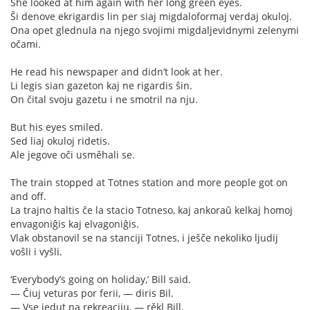
She looked at him again with her long green eyes.
Ŝi denove ekrigardis lin per siaj migdaloformaj verdaj okuloj.
Ona opet glednula na njego svojimi migdaljevidnymi zelenymi
očami.
He read his newspaper and didn’t look at her.
Li legis sian gazeton kaj ne rigardis ŝin.
On čital svoju gazetu i ne smotril na nju.
But his eyes smiled.
Sed liaj okuloj ridetis.
Ale jegove oči usměhali se.
The train stopped at Totnes station and more people got on
and off.
La trajno haltis ĉe la stacio Totneso, kaj ankoraŭ kelkaj homoj
envagoniĝis kaj elvagoniĝis.
Vlak obstanovil se na stanciji Totnes, i ješče nekoliko ljudij
voŝli i vyšli.
‘Everybody’s going on holiday,’ Bill said.
— Ĉiuj veturas por ferii, — diris Bil.
— Vse jedut na rekreaciju, — rěkl Bill.