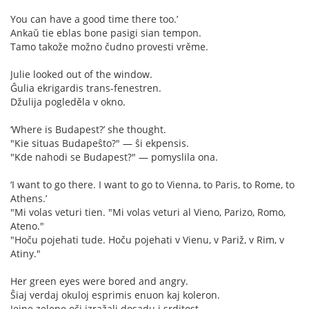
You can have a good time there too.’
Ankaŭ tie eblas bone pasigi sian tempon.
Tamo takože možno čudno provesti vrěme.
Julie looked out of the window.
Ĝulia ekrigardis trans-fenestren.
Džulija pogleděla v okno.
‘Where is Budapest?’ she thought.
"Kie situas Budapeŝto?" — ŝi ekpensis.
"Kde nahodi se Budapest?" — pomyslila ona.
‘I want to go there. I want to go to Vienna, to Paris, to Rome, to
Athens.’
"Mi volas veturi tien. "Mi volas veturi al Vieno, Parizo, Romo,
Ateno."
"Hoču pojehati tude. Hoču pojehati v Vienu, v Pariž, v Rim, v
Atiny."
Her green eyes were bored and angry.
Ŝiaj verdaj okuloj esprimis enuon kaj koleron.
Jejne zelene oči izražali dosadu i srditost.