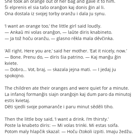
She took an orange out of her bag and gave it to him.
Ŝi elprenis el sia taŝo oranĝon kaj donis ĝin al li.
Ona dostala iz svojej torby oranžu i dala ju synu.
‘I want an orange too,’ the little girl said loudly.
— Ankaŭ mi volas oranĝon, — laŭte diris knabineto.
— Ja tož hoču oranžu, — glasno rěkla mala děvčinka.
‘All right. Here you are,’ said her mother. ‘Eat it nicely, now.’
— Bone. Prenu do, — diris ŝia patrino. — Kaj manĝu ĝin
kviete.
— Dobro... Vot, braj, — skazala jejna mati. — I jedaj ju
spokojno.
The children ate their oranges and were quiet for a minute.
La infanoj formanĝis siajn oranĝojn kaj dum paro da minutoj
estis kvietaj.
Děti sjedli svoje pomaranče i paru minut sěděli tiho.
Then the little boy said, ‘I want a drink. I’m thirsty.’
Poste la knabeto diris: — Mi volas trinki. Mi estas soifa.
Potom maly hlapčik skazal: — Hoču čtokoli izpiti. Imaju žedžu.