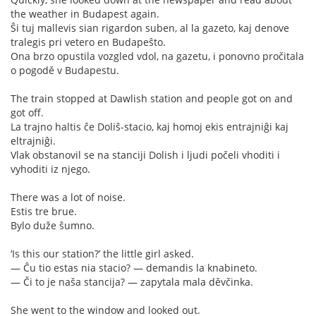
the weather in Budapest again.
Ŝi tuj mallevis sian rigardon suben, al la gazeto, kaj denove
tralegis pri vetero en Budapeŝto.
Ona brzo opustila vozgled vdol, na gazetu, i ponovno pročitala
o pogodě v Budapestu.
The train stopped at Dawlish station and people got on and
got off.
La trajno haltis ĉe Doliŝ-stacio, kaj homoj ekis entrajniĝi kaj
eltrajniĝi.
Vlak obstanovil se na stanciji Dolish i ljudi počeli vhoditi i
vyhoditi iz njego.
There was a lot of noise.
Estis tre brue.
Bylo duže ŝumno.
‘Is this our station?’ the little girl asked.
— Ĉu tio estas nia stacio? — demandis la knabineto.
— Či to je naša stancija? — zapytala mala děvčinka.
She went to the window and looked out.