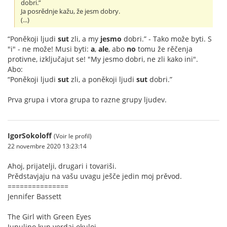
dobri.”
Ja posrědnje kažu, že jesm dobry.
(...)
“Poněkoji ljudi
sut
zli, a my
jesmo
dobri.” - Tako može byti. S
"i" - ne može! Musi byti:
a
,
ale
, abo
no
tomu že rěčenja
protivne, izključajut se! "My jesmo dobri, ne zli kako ini".
Abo:
“Poněkoji ljudi
sut
zli, a poněkoji ljudi
sut
dobri.”
Prva grupa i vtora grupa to razne grupy ljudev.
IgorSokoloff
(Voir le profil)
22 novembre 2020 13:23:14
Ahoj, prijatelji, drugari i tovariši.
Prědstavjaju na vašu uvagu ješče jedin moj prěvod.
===============
Jennifer Bassett
The Girl with Green Eyes
Junulino kun verdaj okuloj