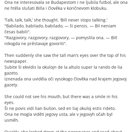
Ona ne interesovala se Budapestom i ne ljubila futbol, ale ona
ne htěla slušati Billa i člověka v koričnevom klobuku.
‘Talk, talk, talk,’ she thought. ‘Bill never stops talking.’
"Babilado, babilado, babilado, — ŝi pensis. — Bil neniam
ĉesas babili".
"Razgovory, razgovory, razgovory, — pomyslila ona. — Bill
nikogda ne prěstavaje govoriti".
Then suddenly she saw the tall man’s eyes over the top of his
newspaper.
Subite ŝi ekvidis la okulojn de la altulo super la rando de lia
gazeto.
Iznenada ona uviděla oči vysokogo člověka nad krajem jegovoj
gazety.
She could not see his mouth, but there was a smile in his
eyes.
Ŝi ne povis vidi lian buŝon, sed en liaj okuloj estis rideto.
Ona ne mogla viděti jegovy usta, ale v jegovyh očah byl
usměh.
Quickly, she looked down at the newspaper and read about