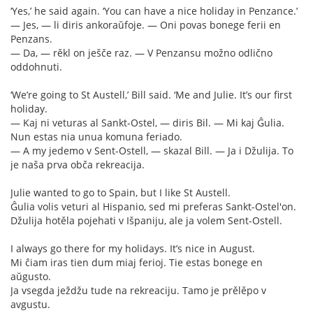
‘Yes,’ he said again. ‘You can have a nice holiday in Penzance.’
— Jes, — li diris ankoraŭfoje. — Oni povas bonege ferii en
Penzans.
— Da, — rěkl on ješče raz. — V Penzansu možno odlično
oddohnuti.
‘We’re going to St Austell,’ Bill said. ‘Me and Julie. It’s our first
holiday.
— Kaj ni veturas al Sankt-Ostel, — diris Bil. — Mi kaj Ĝulia.
Nun estas nia unua komuna feriado.
— A my jedemo v Sent-Ostell, — skazal Bill. — Ja i Džulija. To
je naša prva obča rekreacija.
Julie wanted to go to Spain, but I like St Austell.
Ĝulia volis veturi al Hispanio, sed mi preferas Sankt-Ostel'on.
Džulija hotěla pojehati v Išpaniju, ale ja volem Sent-Ostell.
I always go there for my holidays. It’s nice in August.
Mi ĉiam iras tien dum miaj ferioj. Tie estas bonege en
aŭgusto.
Ja vsegda ježdžu tude na rekreaciju. Tamo je prělěpo v
avgustu.