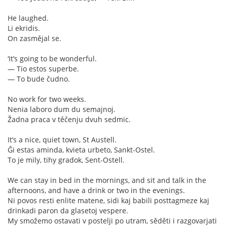
He laughed.
Li ekridis.
On zasmějal se.
‘It’s going to be wonderful.
— Tio estos superbe.
— To bude čudno.
No work for two weeks.
Nenia laboro dum du semajnoj.
Žadna praca v těčenju dvuh sedmic.
It’s a nice, quiet town, St Austell.
Ĝi estas aminda, kvieta urbeto, Sankt-Ostel.
To je mily, tihy gradok, Sent-Ostell.
We can stay in bed in the mornings, and sit and talk in the
afternoons, and have a drink or two in the evenings.
Ni povos resti enlite matene, sidi kaj babili posttagmeze kaj
drinkadi paron da glasetoj vespere.
My smožemo ostavati v postelji po utram, sěděti i razgovarjati