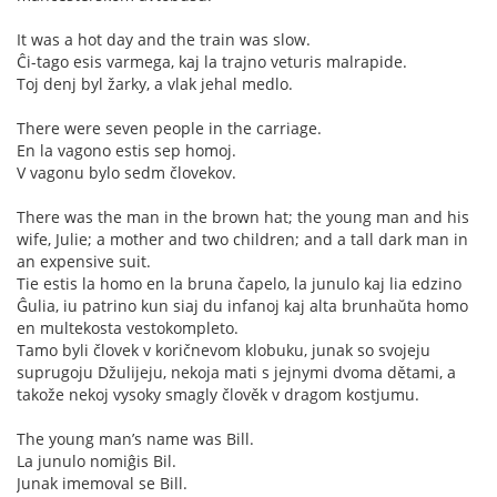
It was a hot day and the train was slow.
Ĉi-tago esis varmega, kaj la trajno veturis malrapide.
Toj denj byl žarky, a vlak jehal medlo.
There were seven people in the carriage.
En la vagono estis sep homoj.
V vagonu bylo sedm človekov.
There was the man in the brown hat; the young man and his
wife, Julie; a mother and two children; and a tall dark man in
an expensive suit.
Tie estis la homo en la bruna čapelo, la junulo kaj lia edzino
Ĝulia, iu patrino kun siaj du infanoj kaj alta brunhaŭta homo
en multekosta vestokompleto.
Tamo byli človek v koričnevom klobuku, junak so svojeju
suprugoju Džulijeju, nekoja mati s jejnymi dvoma dětami, a
takože nekoj vysoky smagly člověk v dragom kostjumu.
The young man’s name was Bill.
La junulo nomiĝis Bil.
Junak imemoval se Bill.