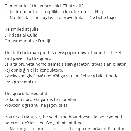
‘Ten minutes,’ the guard said. ‘That’s all.’
— Je dek minutoj, — replikis la konduktoro. — Ne pli.
— Na deset, — ne suglasil se provodnik. — Ne bolje togo.
He smiled at Julie.
Li ridetis al Ĝulia.
On usměhnul se Džuliji.
The tall dark man put his newspaper down, found his ticket,
and gave it to the guard.
La alta bruneta homo demetis sian gazeton, trovis sian bileton
kaj donis ĝin al la konduktoro.
Vysoky smagly člověk odložil gazetu, našel svoj bilet i podal
jego provodniku.
The guard looked at it.
La konduktoro ekrigardis lian bileton.
Provodnik glednul na jegov bilet.
‘You’re all right, sir,’ he said. ‘The boat doesn’t leave Plymouth
before six o’clock. You’ve got lots of time.’
— Ne zorgu, sinjoro, — li diris. — La ŝipo ne forlasos Plimuton