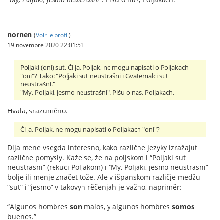
nornen
(
Voir le profil
)
19 novembre 2020 22:01:51
Poljaki (oni) sut. Či ja, Poljak, ne mogu napisati o Poljakach
"oni"? Tako: "Poljaki sut neustrašni i Gvatemalci sut
neustrašni."
"My, Poljaki, jesmo neustrašni". Pišu o nas, Poljakach.
Hvala, srazuměno.
Či ja, Poljak, ne mogu napisati o Poljakach "oni"?
Dlja mene vsegda interesno, kako različne jezyky izražajut
različne pomysly. Kaže se, že na poljskom i “Poljaki sut
neustrašni” (rěkuči Poljakom) i “My, Poljaki, jesmo neustrašni”
bolje ili menje značet tože. Ale v išpanskom različje medžu
“sut” i “jesmo” v takovyh rěčenjah je važno, napriměr:
“Algunos hombres
son
malos, y algunos hombres
somos
buenos.”