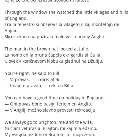
Through the window she watched the little villages and hills
of England.
Tra la fenestro ŝi observis la vilaĝetojn kaj montetojn de
Anglio.
Skroz okno ona pozirala male vesi i holmy Angliji.
The man in the brown hat looked at Julie.
La homo en la bruna ĉapelo ekrigardis al Ĝulia.
Člověk v koričnevom klobuku glednul na Džuliju.
‘You’re right,’ he said to Bill.
— Vi pravas, — li diris al Bil.
— Imajete pravdu, — rěkl on Billu.
‘You can have a good time on holiday in England.
— Oni povas bone pasigi feriojn en Anglio.
— V Angliji možno slavno provesti rekreaciju.
We always go to Brighton, me and the wife.
Ni ĉiam veturas al Brajton, mi kaj mia edzino.
My vsegda jezdimo v Brajton, ja i moja žena.