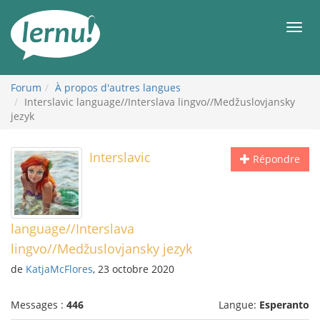
Aller
au
Men
contenu
Forum
À propos d'autres langues
Interslavic language//Interslava lingvo//Medžuslovjansky
jezyk
Interslavic
Répondre
language//Interslava
lingvo//Medžuslovjansky jezyk
de
KatjaMcFlores
, 23 octobre 2020
Messages :
446
Langue:
Esperanto