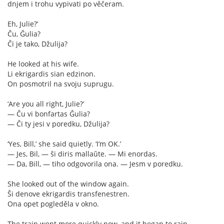
dnjem i trohu vypivati po věčeram.
Eh, Julie?’
Ĉu, Ĝulia?
Či je tako, Džulija?
He looked at his wife.
Li ekrigardis sian edzinon.
On posmotril na svoju suprugu.
‘Are you all right, Julie?’
— Ĉu vi bonfartas Ĝulia?
— Či ty jesi v poredku, Džulija?
‘Yes, Bill,’ she said quietly. ‘I’m OK.’
— Jes, Bil, — ŝi diris mallaŭte. — Mi enordas.
— Da, Bill, — tiho odgovorila ona. — Jesm v poredku.
She looked out of the window again.
Ŝi denove ekrigardis transfenestren.
Ona opet pogleděla v okno.
The train went more quickly now, and it began to rain.