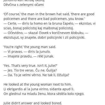
Děvčina s zelenymi očami
‘Of course,’ the man in the brown hat said, ‘there are good
policemen and there are bad policemen, you know.’
— Certe, — diris la homo en la bruna ĉapelo, — ekzistas, vi
scias, bonaj policistoj kaj malbonaj policistoj.
— Očevidno, — skazal človek v koričnevom klobuku, —
ekzistujut, vy znajete, dobri policijniki i zli policijniki.
‘You’re right,’ the young man said.
— Vi pravas, — diris la junulo.
— Imajete pravdu, — rěkl junak.
‘Yes. That’s very true. Isn’t it, Julie?’
— Jes. Tio tre veras. Ču ne, Ĝulija?
— Da. To je velmi věrno. Ne tak li, Džulija?
He looked at the young woman next to him.
Li ekrigardis al la juna virino, sidanta apud li.
On glednul na mladu ženu, ktora sěděla kolo njego.
Julie didn’t answer and looked bored.