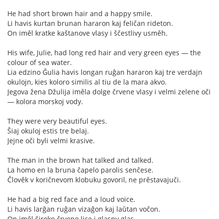
He had short brown hair and a happy smile.
Li havis kurtan brunan hararon kaj feličan rideton.
On iměl kratke kaštanove vlasy i ščestlivy usměh.
His wife, Julie, had long red hair and very green eyes — the
colour of sea water.
Lia edzino Ĝulia havis longan ruĝan hararon kaj tre verdajn
okulojn, kies koloro similis al tiu de la mara akvo.
Jegova žena Džulija iměla dolge črvene vlasy i velmi zelene oči
— kolora morskoj vody.
They were very beautiful eyes.
Ŝiaj okuloj estis tre belaj.
Jejne oči byli velmi krasive.
The man in the brown hat talked and talked.
La homo en la bruna ĉapelo parolis senĉese.
Člověk v koričnevom klobuku govoril, ne prěstavajuči.
He had a big red face and a loud voice.
Li havis larĝan ruĝan vizaĝon kaj laŭtan voĉon.
On iměl široko črveno lice i glasny glas.