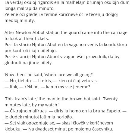
La verdaj okuloj rigardis en la malhelajn brunajn okulojn dum
longa malrapida minuto.
Zelene oči gleděli v temne koričneve oči v tečenju dolgoj
medloj minuty.
After Newton Abbot station the guard came into the carriage
to look at their tickets.
Post la stacio Njuton-Abot en la vagonon venis la konduktoro
por kontroli iliajn biletojn.
Poslě stanciji Njuton Abbot v vagon všel provodnik, da by
glednuti na jihne bilety.
‘Now then,’ he said, ‘where are we all going?’
— Nu, tiel do, — li diris, — kien ni ĉiuj veturas.
— Itak, — rěkl on, — kamo my vse jedemo?
‘This train’s late,’ the man in the brown hat said. ‘Twenty
minutes late, by my watch.’
— Ĉi-trajno malfruas, — diris la homo en la bruna ĉapelo. —
Je dudek minutoj laŭ mia horloĝo.
— Sej vlak opozdnjaje se, — skazl člověk v koričnevom
klobuku. — Na dvadeset minut po mojemu časovniku.