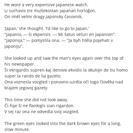
He wore a very expensive Japanese watch.
Li surhavis tre multekostan japanan horloĝon.
On iměl velmi dragy japonsky časovnik.
‘Japan,’ she thought. ‘I’d like to go to Japan.’
"Japanio, — ŝi ekpensis. — Mi ŝatus veturi en Japanion".
"Japonija," — pomyslila ona. — "Ja byh htěla pojehati v
Japoniju".
She looked up and saw the man’s eyes again over the top of
his newspaper.
Ŝi ekrigardis supren kaj denove ekvidis la okulojn de tiu homo
super la rando de lia gazeto.
Ona voznesla vozgled i ponovno uzrěla oči togo člověka nad
krajem jegovoj gazety.
This time she did not look away.
Ĉi-foje ŝi ne flankigis sian rigardon.
V sej raz ona ne odvedla svoj vozgled.
The green eyes looked into the dark brown eyes for a long,
slow minute.