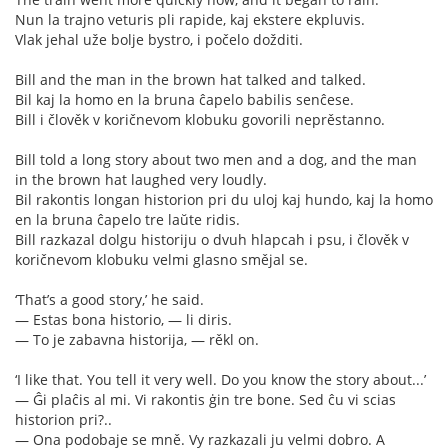
Nun la trajno veturis pli rapide, kaj ekstere ekpluvis.
Vlak jehal uže bolje bystro, i počelo dožditi.
Bill and the man in the brown hat talked and talked.
Bil kaj la homo en la bruna ĉapelo babilis senĉese.
Bill i člověk v koričnevom klobuku govorili neprěstanno.
Bill told a long story about two men and a dog, and the man
in the brown hat laughed very loudly.
Bil rakontis longan historion pri du uloj kaj hundo, kaj la homo
en la bruna ĉapelo tre laŭte ridis.
Bill razkazal dolgu historiju o dvuh hlapcah i psu, i člověk v
koričnevom klobuku velmi glasno smějal se.
‘That’s a good story,’ he said.
— Estas bona historio, — li diris.
— To je zabavna historija, — rěkl on.
‘I like that. You tell it very well. Do you know the story about...’
— Ĝi plaĉis al mi. Vi rakontis ġin tre bone. Sed ĉu vi scias
historion pri?..
— Ona podobaje se mně. Vy razkazali ju velmi dobro. A