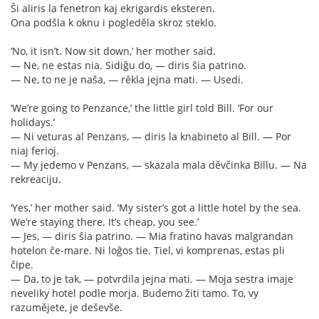
Ŝi aliris la fenetron kaj ekrigardis eksteren.
Ona podšla k oknu i pogleděla skroz steklo.
‘No, it isn’t. Now sit down,’ her mother said.
— Ne, ne estas nia. Sidiĝu do, — diris ŝia patrino.
— Ne, to ne je naša, — rěkla jejna mati. — Usedi.
‘We’re going to Penzance,’ the little girl told Bill. ‘For our
holidays.’
— Ni veturas al Penzans, — diris la knabineto al Bill. — Por
niaj ferioj.
— My jedemo v Penzans, — skazala mala děvčinka Billu. — Na
rekreaciju.
‘Yes,’ her mother said. ‘My sister’s got a little hotel by the sea.
We’re staying there. It’s cheap, you see.’
— Jes, — diris ŝia patrino. — Mia fratino havas malgrandan
hotelon ĉe-mare. Ni loĝos tie. Tiel, vi komprenas, estas pli
ĉipe.
— Da, to je tak, — potvrdila jejna mati. — Moja sestra imaje
neveliky hotel podle morja. Budemo žiti tamo. To, vy
razumějete, je deševše.