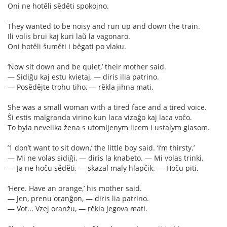
Oni ne hotěli sěděti spokojno.
They wanted to be noisy and run up and down the train.
Ili volis brui kaj kuri laŭ la vagonaro.
Oni hotěli šuměti i běgati po vlaku.
‘Now sit down and be quiet,’ their mother said.
— Sidiĝu kaj estu kvietaj, — diris ilia patrino.
— Posědějte trohu tiho, — rěkla jihna mati.
She was a small woman with a tired face and a tired voice.
Ŝi estis malgranda virino kun laca vizaĝo kaj laca voĉo.
To byla nevelika žena s utomljenym licem i ustalym glasom.
’1 don’t want to sit down,’ the little boy said. ‘I’m thirsty.’
— Mi ne volas sidiĝi, — diris la knabeto. — Mi volas trinki.
— Ja ne hoču sěděti, — skazal maly hlapčik. — Hoču piti.
‘Here. Have an orange,’ his mother said.
— Jen, prenu oranĝon, — diris lia patrino.
— Vot... Vzej oranžu, — rěkla jegova mati.