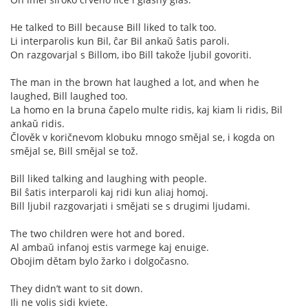
He talked to Bill because Bill liked to talk too.
Li interparolis kun Bil, ĉar Bil ankaŭ ŝatis paroli.
On razgovarjal s Billom, ibo Bill takože ljubil govoriti.
The man in the brown hat laughed a lot, and when he
laughed, Bill laughed too.
La homo en la bruna čapelo multe ridis, kaj kiam li ridis, Bil
ankaŭ ridis.
Člověk v koričnevom klobuku mnogo smějal se, i kogda on
smějal se, Bill smějal se tož.
Bill liked talking and laughing with people.
Bil ŝatis interparoli kaj ridi kun aliaj homoj.
Bill ljubil razgovarjati i smějati se s drugimi ljudami.
The two children were hot and bored.
Al ambaŭ infanoj estis varmege kaj enuige.
Obojim dětam bylo žarko i dolgočasno.
They didn’t want to sit down.
Ili ne volis sidi kviete.