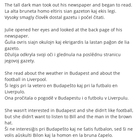
The tall dark man took out his newspaper and began to read.
La alta bruneta homo eltiris sian gazeton kaj ekis legi.
Vysoky smagly člověk dostal gazetu i počel čitati.
Julie opened her eyes and looked at the back page of his
newspaper.
Ĝulia ovris siajn okulojn kaj ekrigardis la lastan paĝon de lia
gazeto.
Džulija odkryla svoji oči i glednula na poslědnu stranicu
jegovoj gazety.
She read about the weather in Budapest and about the
football in Liverpool.
Ŝi legis pri la vetero en Budapeŝto kaj pri la futbalo en
Liverpulo.
Ona pročitala o pogodě v Budapestu i o futbolu v Liverpulu.
She wasn’t interested in Budapest and she didn’t like football,
but she didn’t want to listen to Bill and the man in the brown
hat.
Ŝi ne interesiĝis pri Budapeŝto kaj ne ŝatis futbalon, sed ŝi ne
volis aŭskulti Bilon kaj la homon en la bruna čapelo.