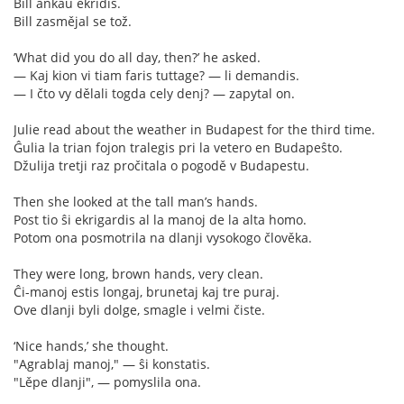
Bill ankaŭ ekridis.
Bill zasmějal se tož.
’What did you do all day, then?’ he asked.
— Kaj kion vi tiam faris tuttage? — li demandis.
— I čto vy dělali togda cely denj? — zapytal on.
Julie read about the weather in Budapest for the third time.
Ĝulia la trian fojon tralegis pri la vetero en Budapeŝto.
Džulija tretji raz pročitala o pogodě v Budapestu.
Then she looked at the tall man’s hands.
Post tio ŝi ekrigardis al la manoj de la alta homo.
Potom ona posmotrila na dlanji vysokogo člověka.
They were long, brown hands, very clean.
Ĉi-manoj estis longaj, brunetaj kaj tre puraj.
Ove dlanji byli dolge, smagle i velmi čiste.
‘Nice hands,’ she thought.
"Agrablaj manoj," — ŝi konstatis.
"Lěpe dlanji", — pomyslila ona.