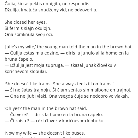
Ĝulia, kiu aspektis enuigita, ne respondis.
Džulija, imajuča snudženy vid, ne odgovorila.
She closed her eyes.
Ŝi fermis siajn okulojn.
Ona somknula svoji oči.
‘Julie’s my wife,’ the young man told the man in the brown hat.
— Ĝulija estas mia edzino, — diris la junulo al la homo en la
bruna čapelo.
— Džulija jest moja supruga, — skazal junak člověku v
koričnevom klobuku.
‘She doesn’t like trains. She always feels ill on trains.’
— Ŝi ne ŝatas trajnojn. Ŝi čiam sentas sin malbone en trajnoj.
— Ona ne ljubi vlaki. Ona vsegda čuje se nedobro vo vlakah.
‘Oh yes?’ the man in the brown hat said.
— Ču vere? — diris la homo en la bruna čapelo.
— Či zaisto? — rěkl človek v koričnevom klobuku.
‘Now my wife — she doesn’t like buses.