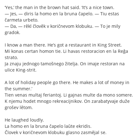
‘Yes,’ the man in the brown hat said. ‘It’s a nice town.
— Jes, — diris la homo en la bruna ĉapelo. — Tiu estas
ĉarmeta urbeto.
— Da, — rěkl člověk v koričnevom klobuku. — To je mily
gradok.
I know a man there. He’s got a restaurant in King Street.
Mi konas certan homon tie. Li havas restoracion en la Reĝa
strato.
Ja znaju jednogo tamošnego žitelja. On imaje restoran na
ulice King-strit.
A lot of holiday people go there. He makes a lot of money in
the summer.’
Tien venas multaj feriantoj. Li gajnas multe da mono somere.
K njemu hodet mnogo rekreacijnikov. On zarabatyvaje duže
grošev lětom.
He laughed loudly.
La homo en la bruna ĉapelo laŭte ekridis.
Človek v koričnevom klobuku glasno zasmějal se.