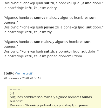
Doslovno: “Poněkoji ljudi
sut
zli, a poněkoji ljudi
jesmo
dobri.”
Ja posrědnje kažu, že jesm dobry.
“Algunos hombres
somos
malos, y algunos hombres
son
buenos.”
Doslovno: “Poněkoji ljudi
jesmo
zli, a poněkoji ljudi
sut
dobri.”
Ja posrědnje kažu, že jesm zly.
“Algunos hombres
son
malos, y algunos hombres
son
buenos.”
Doslovno: “Poněkoji ljudi
sut
zli, a poněkoji ljudi
sut
dobri.”
Ja posrědnje kažu, že jesm ponad dobrom i zlom.
StefKo
(
Voir le profil
)
20 novembre 2020 20:06:18
nornen:
(...)
“Algunos hombres
son
malos, y algunos hombres
somos
buenos.”
Doslovno: “Poněkoji ljudi
sut
zli, a poněkoji ljudi
jesmo