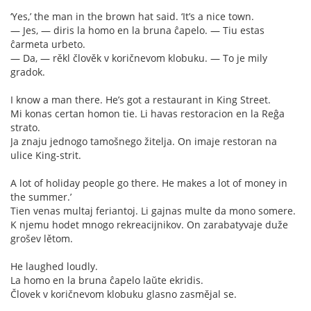
‘Yes,’ the man in the brown hat said. ‘It’s a nice town.
— Jes, — diris la homo en la bruna ĉapelo. — Tiu estas
ĉarmeta urbeto.
— Da, — rěkl člověk v koričnevom klobuku. — To je mily
gradok.
I know a man there. He’s got a restaurant in King Street.
Mi konas certan homon tie. Li havas restoracion en la Reĝa
strato.
Ja znaju jednogo tamošnego žitelja. On imaje restoran na
ulice King-strit.
A lot of holiday people go there. He makes a lot of money in
the summer.’
Tien venas multaj feriantoj. Li gajnas multe da mono somere.
K njemu hodet mnogo rekreacijnikov. On zarabatyvaje duže
grošev lětom.
He laughed loudly.
La homo en la bruna ĉapelo laŭte ekridis.
Človek v koričnevom klobuku glasno zasmějal se.