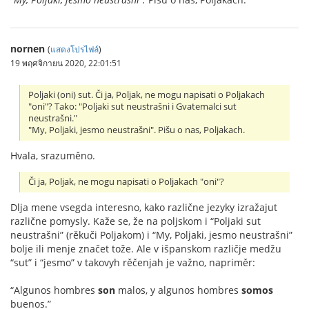
nornen
(
แสดงโปรไฟล์
)
19 พฤศจิกายน 2020, 22:01:51
Poljaki (oni) sut. Či ja, Poljak, ne mogu napisati o Poljakach
"oni"? Tako: "Poljaki sut neustrašni i Gvatemalci sut
neustrašni."
"My, Poljaki, jesmo neustrašni". Pišu o nas, Poljakach.
Hvala, srazuměno.
Či ja, Poljak, ne mogu napisati o Poljakach "oni"?
Dlja mene vsegda interesno, kako različne jezyky izražajut
različne pomysly. Kaže se, že na poljskom i “Poljaki sut
neustrašni” (rěkuči Poljakom) i “My, Poljaki, jesmo neustrašni”
bolje ili menje značet tože. Ale v išpanskom različje medžu
“sut” i “jesmo” v takovyh rěčenjah je važno, napriměr:
“Algunos hombres
son
malos, y algunos hombres
somos
buenos.”