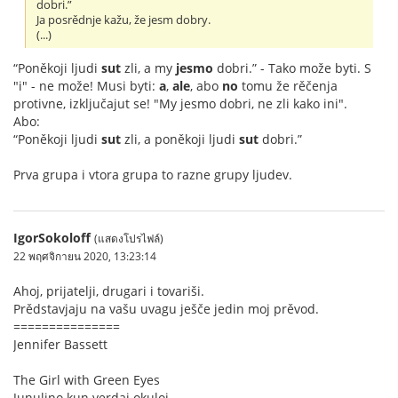
dobri.”
Ja posrědnje kažu, že jesm dobry.
(...)
“Poněkoji ljudi
sut
zli, a my
jesmo
dobri.” - Tako može byti. S
"i" - ne može! Musi byti:
a
,
ale
, abo
no
tomu že rěčenja
protivne, izključajut se! "My jesmo dobri, ne zli kako ini".
Abo:
“Poněkoji ljudi
sut
zli, a poněkoji ljudi
sut
dobri.”
Prva grupa i vtora grupa to razne grupy ljudev.
IgorSokoloff
(แสดงโปรไฟล์)
22 พฤศจิกายน 2020, 13:23:14
Ahoj, prijatelji, drugari i tovariši.
Prědstavjaju na vašu uvagu ješče jedin moj prěvod.
===============
Jennifer Bassett
The Girl with Green Eyes
Junulino kun verdaj okuloj