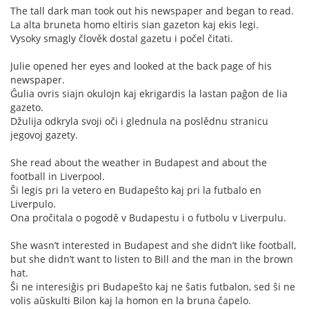
The tall dark man took out his newspaper and began to read.
La alta bruneta homo eltiris sian gazeton kaj ekis legi.
Vysoky smagly člověk dostal gazetu i počel čitati.
Julie opened her eyes and looked at the back page of his
newspaper.
Ĝulia ovris siajn okulojn kaj ekrigardis la lastan paĝon de lia
gazeto.
Džulija odkryla svoji oči i glednula na poslědnu stranicu
jegovoj gazety.
She read about the weather in Budapest and about the
football in Liverpool.
Ŝi legis pri la vetero en Budapeŝto kaj pri la futbalo en
Liverpulo.
Ona pročitala o pogodě v Budapestu i o futbolu v Liverpulu.
She wasn’t interested in Budapest and she didn’t like football,
but she didn’t want to listen to Bill and the man in the brown
hat.
Ŝi ne interesiĝis pri Budapeŝto kaj ne ŝatis futbalon, sed ŝi ne
volis aŭskulti Bilon kaj la homon en la bruna čapelo.