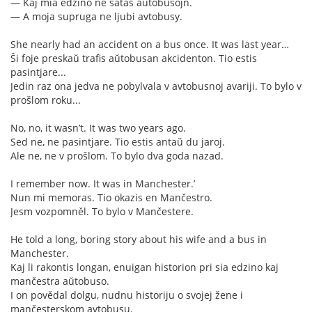
— Kaj mia edzino ne ŝatas aŭtobusojn.
— A moja supruga ne ljubi avtobusy.
She nearly had an accident on a bus once. It was last year…
Ŝi foje preskaŭ trafis aŭtobusan akcidenton. Tio estis
pasintjare...
Jedin raz ona jedva ne pobylvala v avtobusnoj avariji. To bylo v
prošlom roku...
No, no, it wasn’t. It was two years ago.
Sed ne, ne pasintjare. Tio estis antaŭ du jaroj.
Ale ne, ne v prošlom. To bylo dva goda nazad.
I remember now. It was in Manchester.’
Nun mi memoras. Tio okazis en Mančestro.
Jesm vozpomněl. To bylo v Mančestere.
He told a long, boring story about his wife and a bus in
Manchester.
Kaj li rakontis longan, enuigan historion pri sia edzino kaj
mančestra aŭtobuso.
I on povědal dolgu, nudnu historiju o svojej žene i
mančesterskom avtobusu.