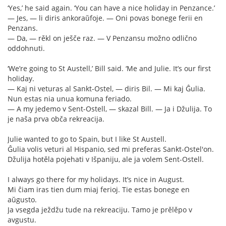
‘Yes,’ he said again. ‘You can have a nice holiday in Penzance.’
— Jes, — li diris ankoraŭfoje. — Oni povas bonege ferii en
Penzans.
— Da, — rěkl on ješče raz. — V Penzansu možno odlično
oddohnuti.
‘We’re going to St Austell,’ Bill said. ‘Me and Julie. It’s our first
holiday.
— Kaj ni veturas al Sankt-Ostel, — diris Bil. — Mi kaj Ĝulia.
Nun estas nia unua komuna feriado.
— A my jedemo v Sent-Ostell, — skazal Bill. — Ja i Džulija. To
je naša prva obča rekreacija.
Julie wanted to go to Spain, but I like St Austell.
Ĝulia volis veturi al Hispanio, sed mi preferas Sankt-Ostel'on.
Džulija hotěla pojehati v Išpaniju, ale ja volem Sent-Ostell.
I always go there for my holidays. It’s nice in August.
Mi ĉiam iras tien dum miaj ferioj. Tie estas bonege en
aŭgusto.
Ja vsegda ježdžu tude na rekreaciju. Tamo je prělěpo v
avgustu.