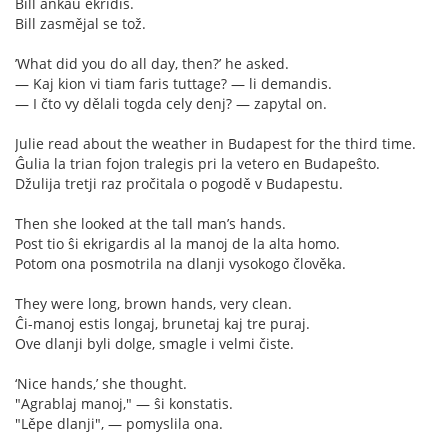
Bill ankaŭ ekridis.
Bill zasmějal se tož.
’What did you do all day, then?’ he asked.
— Kaj kion vi tiam faris tuttage? — li demandis.
— I čto vy dělali togda cely denj? — zapytal on.
Julie read about the weather in Budapest for the third time.
Ĝulia la trian fojon tralegis pri la vetero en Budapeŝto.
Džulija tretji raz pročitala o pogodě v Budapestu.
Then she looked at the tall man’s hands.
Post tio ŝi ekrigardis al la manoj de la alta homo.
Potom ona posmotrila na dlanji vysokogo člověka.
They were long, brown hands, very clean.
Ĉi-manoj estis longaj, brunetaj kaj tre puraj.
Ove dlanji byli dolge, smagle i velmi čiste.
‘Nice hands,’ she thought.
"Agrablaj manoj," — ŝi konstatis.
"Lěpe dlanji", — pomyslila ona.