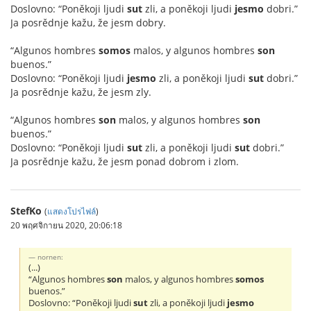
Doslovno: “Poněkoji ljudi
sut
zli, a poněkoji ljudi
jesmo
dobri.”
Ja posrědnje kažu, že jesm dobry.
“Algunos hombres
somos
malos, y algunos hombres
son
buenos.”
Doslovno: “Poněkoji ljudi
jesmo
zli, a poněkoji ljudi
sut
dobri.”
Ja posrědnje kažu, že jesm zly.
“Algunos hombres
son
malos, y algunos hombres
son
buenos.”
Doslovno: “Poněkoji ljudi
sut
zli, a poněkoji ljudi
sut
dobri.”
Ja posrědnje kažu, že jesm ponad dobrom i zlom.
StefKo
(
แสดงโปรไฟล์
)
20 พฤศจิกายน 2020, 20:06:18
nornen:
(...)
“Algunos hombres
son
malos, y algunos hombres
somos
buenos.”
Doslovno: “Poněkoji ljudi
sut
zli, a poněkoji ljudi
jesmo