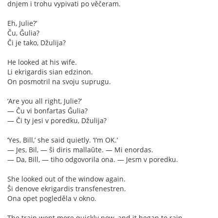
dnjem i trohu vypivati po věčeram.
Eh, Julie?’
Ĉu, Ĝulia?
Či je tako, Džulija?
He looked at his wife.
Li ekrigardis sian edzinon.
On posmotril na svoju suprugu.
‘Are you all right, Julie?’
— Ĉu vi bonfartas Ĝulia?
— Či ty jesi v poredku, Džulija?
‘Yes, Bill,’ she said quietly. ‘I’m OK.’
— Jes, Bil, — ŝi diris mallaŭte. — Mi enordas.
— Da, Bill, — tiho odgovorila ona. — Jesm v poredku.
She looked out of the window again.
Ŝi denove ekrigardis transfenestren.
Ona opet pogleděla v okno.
The train went more quickly now, and it began to rain.