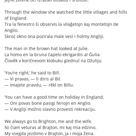
Through the window she watched the little villages and hills
of England.
Tra la fenestro ŝi observis la vilaĝetojn kaj montetojn de
Anglio.
Skroz okno ona pozirala male vesi i holmy Angliji.
The man in the brown hat looked at Julie.
La homo en la bruna ĉapelo ekrigardis al Ĝulia.
Člověk v koričnevom klobuku glednul na Džuliju.
‘You’re right,’ he said to Bill.
— Vi pravas, — li diris al Bil.
— Imajete pravdu, — rěkl on Billu.
‘You can have a good time on holiday in England.
— Oni povas bone pasigi feriojn en Anglio.
— V Angliji možno slavno provesti rekreaciju.
We always go to Brighton, me and the wife.
Ni ĉiam veturas al Brajton, mi kaj mia edzino.
My vsegda jezdimo v Brajton, ja i moja žena.