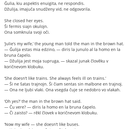
Ĝulia, kiu aspektis enuigita, ne respondis.
Džulija, imajuča snudženy vid, ne odgovorila.
She closed her eyes.
Ŝi fermis siajn okulojn.
Ona somknula svoji oči.
‘Julie’s my wife,’ the young man told the man in the brown hat.
— Ĝulija estas mia edzino, — diris la junulo al la homo en la
bruna čapelo.
— Džulija jest moja supruga, — skazal junak člověku v
koričnevom klobuku.
‘She doesn’t like trains. She always feels ill on trains.’
— Ŝi ne ŝatas trajnojn. Ŝi čiam sentas sin malbone en trajnoj.
— Ona ne ljubi vlaki. Ona vsegda čuje se nedobro vo vlakah.
‘Oh yes?’ the man in the brown hat said.
— Ču vere? — diris la homo en la bruna čapelo.
— Či zaisto? — rěkl človek v koričnevom klobuku.
‘Now my wife — she doesn’t like buses.