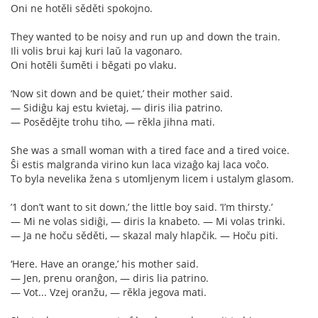
Oni ne hotěli sěděti spokojno.
They wanted to be noisy and run up and down the train.
Ili volis brui kaj kuri laŭ la vagonaro.
Oni hotěli šuměti i běgati po vlaku.
‘Now sit down and be quiet,’ their mother said.
— Sidiĝu kaj estu kvietaj, — diris ilia patrino.
— Posědějte trohu tiho, — rěkla jihna mati.
She was a small woman with a tired face and a tired voice.
Ŝi estis malgranda virino kun laca vizaĝo kaj laca voĉo.
To byla nevelika žena s utomljenym licem i ustalym glasom.
’1 don’t want to sit down,’ the little boy said. ‘I’m thirsty.’
— Mi ne volas sidiĝi, — diris la knabeto. — Mi volas trinki.
— Ja ne hoču sěděti, — skazal maly hlapčik. — Hoču piti.
‘Here. Have an orange,’ his mother said.
— Jen, prenu oranĝon, — diris lia patrino.
— Vot... Vzej oranžu, — rěkla jegova mati.