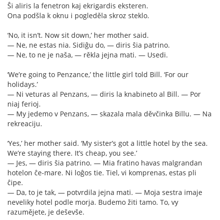
Ŝi aliris la fenetron kaj ekrigardis eksteren.
Ona podšla k oknu i pogleděla skroz steklo.
‘No, it isn’t. Now sit down,’ her mother said.
— Ne, ne estas nia. Sidiĝu do, — diris ŝia patrino.
— Ne, to ne je naša, — rěkla jejna mati. — Usedi.
‘We’re going to Penzance,’ the little girl told Bill. ‘For our
holidays.’
— Ni veturas al Penzans, — diris la knabineto al Bill. — Por
niaj ferioj.
— My jedemo v Penzans, — skazala mala děvčinka Billu. — Na
rekreaciju.
‘Yes,’ her mother said. ‘My sister’s got a little hotel by the sea.
We’re staying there. It’s cheap, you see.’
— Jes, — diris ŝia patrino. — Mia fratino havas malgrandan
hotelon ĉe-mare. Ni loĝos tie. Tiel, vi komprenas, estas pli
ĉipe.
— Da, to je tak, — potvrdila jejna mati. — Moja sestra imaje
neveliky hotel podle morja. Budemo žiti tamo. To, vy
razumějete, je deševše.