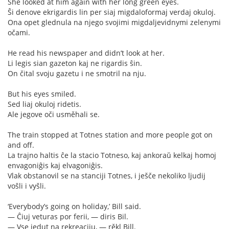
She looked at him again with her long green eyes.
Ŝi denove ekrigardis lin per siaj migdaloformaj verdaj okuloj.
Ona opet glednula na njego svojimi migdaljevidnymi zelenymi
očami.
He read his newspaper and didn’t look at her.
Li legis sian gazeton kaj ne rigardis ŝin.
On čital svoju gazetu i ne smotril na nju.
But his eyes smiled.
Sed liaj okuloj ridetis.
Ale jegove oči usměhali se.
The train stopped at Totnes station and more people got on
and off.
La trajno haltis ĉe la stacio Totneso, kaj ankoraŭ kelkaj homoj
envagoniĝis kaj elvagoniĝis.
Vlak obstanovil se na stanciji Totnes, i ješče nekoliko ljudij
voŝli i vyšli.
‘Everybody’s going on holiday,’ Bill said.
— Ĉiuj veturas por ferii, — diris Bil.
— Vse jedut na rekreaciju, — rěkl Bill.