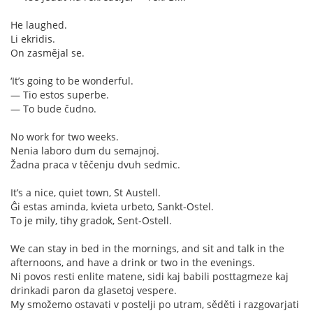
He laughed.
Li ekridis.
On zasmějal se.
‘It’s going to be wonderful.
— Tio estos superbe.
— To bude čudno.
No work for two weeks.
Nenia laboro dum du semajnoj.
Žadna praca v těčenju dvuh sedmic.
It’s a nice, quiet town, St Austell.
Ĝi estas aminda, kvieta urbeto, Sankt-Ostel.
To je mily, tihy gradok, Sent-Ostell.
We can stay in bed in the mornings, and sit and talk in the
afternoons, and have a drink or two in the evenings.
Ni povos resti enlite matene, sidi kaj babili posttagmeze kaj
drinkadi paron da glasetoj vespere.
My smožemo ostavati v postelji po utram, sěděti i razgovarjati