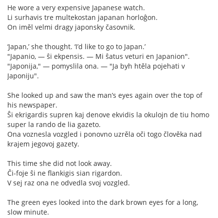
He wore a very expensive Japanese watch.
Li surhavis tre multekostan japanan horloĝon.
On iměl velmi dragy japonsky časovnik.
‘Japan,’ she thought. ‘I’d like to go to Japan.’
"Japanio, — ŝi ekpensis. — Mi ŝatus veturi en Japanion".
"Japonija," — pomyslila ona. — "Ja byh htěla pojehati v
Japoniju".
She looked up and saw the man’s eyes again over the top of
his newspaper.
Ŝi ekrigardis supren kaj denove ekvidis la okulojn de tiu homo
super la rando de lia gazeto.
Ona voznesla vozgled i ponovno uzrěla oči togo člověka nad
krajem jegovoj gazety.
This time she did not look away.
Ĉi-foje ŝi ne flankigis sian rigardon.
V sej raz ona ne odvedla svoj vozgled.
The green eyes looked into the dark brown eyes for a long,
slow minute.