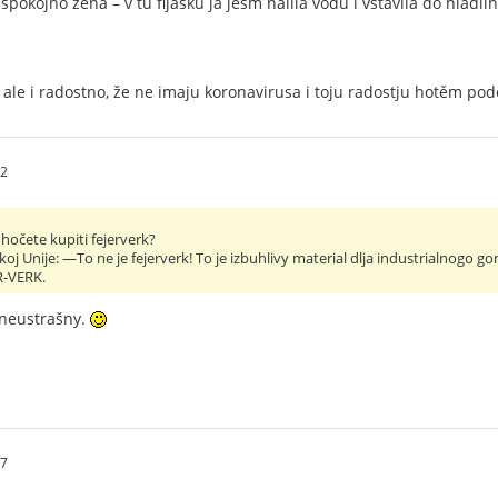
 spokojno žena – v tu fljašku ja jesm nalila vodu i vstavila do hladilni
ale i radostno, že ne imaju koronavirusa i toju radostju hotěm poděl
02
i hočete kupiti fejerverk?
koj Unije: —To ne je fejerverk! To je izbuhlivy material dlja industrialnogo go
R-VERK.
t neustrašny.
57