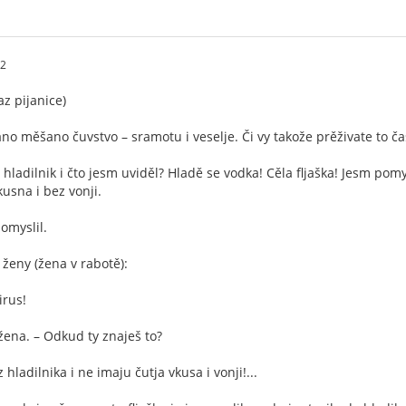
12
az pijanice)
no měšano čuvstvo – sramotu i veselje. Či vy takože prěživate to č
l hladilnik i čto jesm uviděl? Hladě se vodka! Cěla fljaška! Jesm pomys
kusna i bez vonji.
omyslil.
 ženy (žena v rabotě):
irus!
 žena. – Odkud ty znaješ to?
z hladilnika i ne imaju čutja vkusa i vonji!...