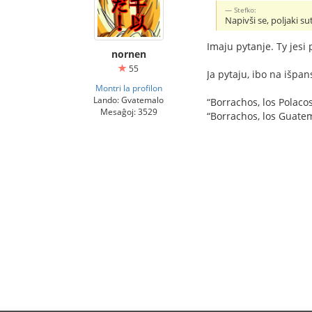
Stefko:
Napivši se, poljaki s
Imaju pytanje. Ty jesi 
nornen
55
Ja pytaju, ibo na išpa
Montri la profilon
Lando: Gvatemalo
“Borrachos, los Polaco
Mesaĝoj: 3529
“Borrachos, los Guate