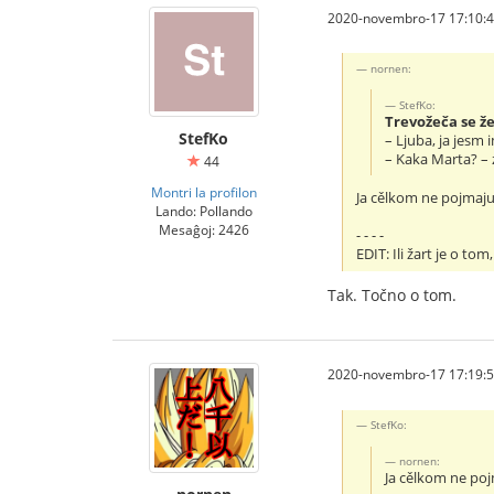
2020-novembro-17 17:10:
nornen:
StefKo:
Trevožeča se ž
StefKo
– Ljuba, ja jesm i
– Kaka Marta? –
44
Montri la profilon
Ja cělkom ne pojmaju.
Lando: Pollando
Mesaĝoj: 2426
- - - -
EDIT: Ili žart je o to
Tak. Točno o tom.
2020-novembro-17 17:19:
StefKo:
nornen:
Ja cělkom ne pojm