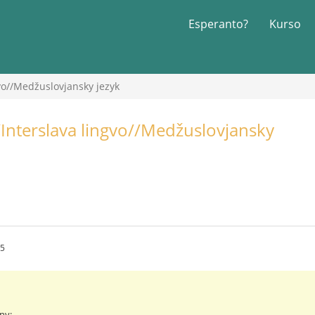
Esperanto?
Kurso
gvo//Medžuslovjansky jezyk
/Interslava lingvo//Medžuslovjansky
35
ny: