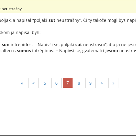
ut neustrašny.
poljak, a napisal “poljaki
sut
neustrašny”. Či ty takože mogl bys napi
nskom ja napisal byh:
s
son
intrépidos. = Napivši se, poljaki
sut
neustrašni”, ibo ja ne jesm
maltecos
somos
intrépidos. = Napivši se, gvatemalci
jesmo
neustraš
7
«
<
5
6
8
9
>
»