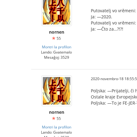
Putovatelj vo vrěmeni:
Ja: —2020.
Putovatelj vo vrěmeni:
Ja: —Čto za…?!?!
nornen
55
Montri la profilon
Lando: Gvatemalo
Mesaĝoj: 3529
2020-novembro-18 18:55:
Poljska: —Prijatelji, či
Ostale kraje Evropejsko
Poljska: —To je FE-JER
nornen
55
Montri la profilon
Lando: Gvatemalo