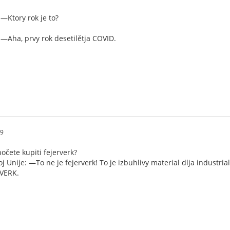
 —Ktory rok je to?
 —Aha, prvy rok desetilětja COVID.
59
 hočete kupiti fejerverk?
j Unije: —To ne je fejerverk! To je izbuhlivy material dlja industria
-VERK.