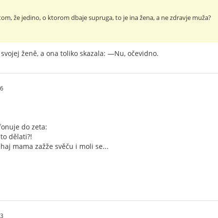
 o tom, že jedino, o ktorom dbaje supruga, to je ina žena, a ne zdravje muža?
 svojej ženě, a ona toliko skazala: —Nu, očevidno.
46
fonuje do zeta:
to dělati?!
haj mama zažže svěču i moli se...
23