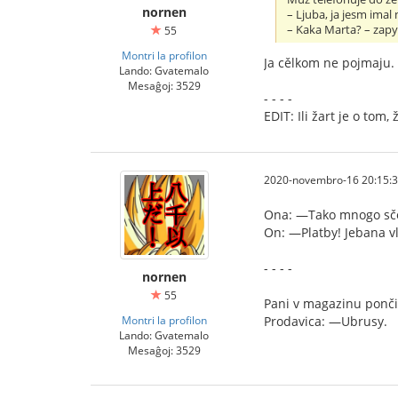
nornen
– Ljuba, ja jesm imal n
– Kaka Marta? – zapy
55
Montri la profilon
Ja cělkom ne pojmaju. Č
Lando: Gvatemalo
Mesaĝoj: 3529
- - - -
EDIT: Ili žart je o tom
2020-novembro-16 20:15:
Ona: —Tako mnogo sče
On: —Platby! Jebana v
- - - -
nornen
55
Pani v magazinu pončik
Montri la profilon
Prodavica: —Ubrusy.
Lando: Gvatemalo
Mesaĝoj: 3529