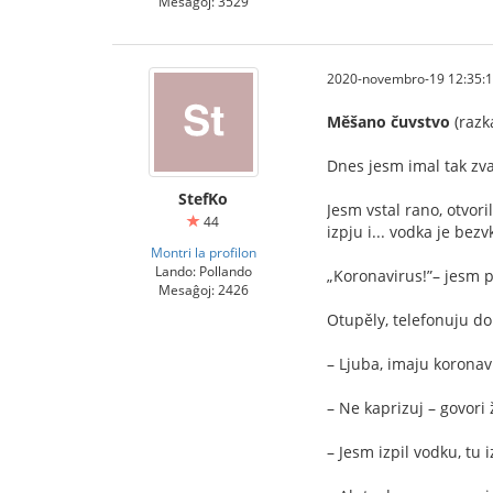
Mesaĝoj: 3529
2020-novembro-19 12:35:
Měšano čuvstvo
(razk
Dnes jesm imal tak zva
StefKo
Jesm vstal rano, otvori
44
izpju i... vodka je bezv
Montri la profilon
Lando: Pollando
„Koronavirus!”– jesm p
Mesaĝoj: 2426
Otupěly, telefonuju do
– Ljuba, imaju koronav
– Ne kaprizuj – govori
– Jesm izpil vodku, tu i