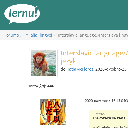
Al
la
enhavo
Forumo
Pri aliaj lingvoj
Interslavic language//Interslava lin
Interslavic language/
jezyk
de
KatjaMcFlores
, 2020-oktobro-23
Mesaĝoj:
446
2020-novembro-16 15:04:
StefKo:
Trevožeča se žena
Muž telefonuje do že