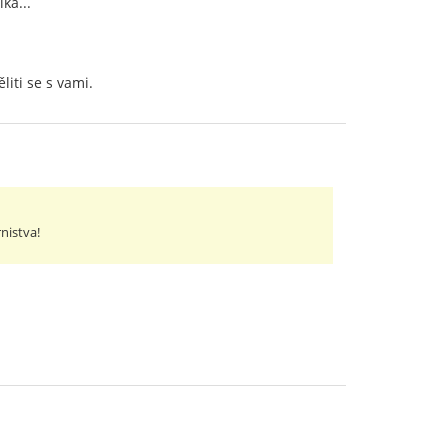
ka...
iti se s vami.
rnistva!