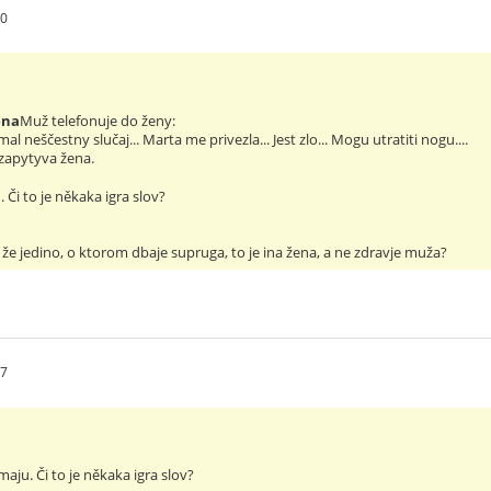
40
ena
Muž telefonuje do ženy:
mal neščestny slučaj... Marta me privezla... Jest zlo... Mogu utratiti nogu....
 zapytyva žena.
 Či to je někaka igra slov?
m, že jedino, o ktorom dbaje supruga, to je ina žena, a ne zdravje muža?
57
aju. Či to je někaka igra slov?