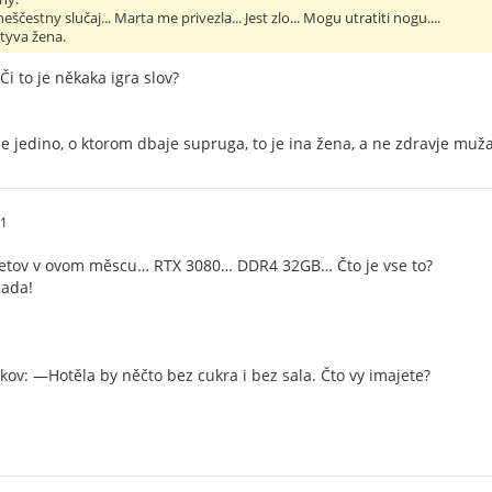
eščestny slučaj... Marta me privezla... Jest zlo... Mogu utratiti nogu....
tyva žena.
i to je někaka igra slov?
, že jedino, o ktorom dbaje supruga, to je ina žena, a ne zdravje muž
31
tov v ovom měscu… RTX 3080… DDR4 32GB… Čto je vse to?
lada!
ov: —Hotěla by něčto bez cukra i bez sala. Čto vy imajete?