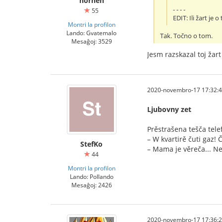
nornen
- - - -
55
EDIT: Ili žart je
Montri la profilon
Lando: Gvatemalo
Tak. Točno o tom.
Mesaĝoj: 3529
Jesm razskazal toj žart
2020-novembro-17 17:32:
Ljubovny zet
Prěstrašena tešča tele
– W kvartirě čuti gaz! Č
StefKo
– Mama je věreča... Ne
44
Montri la profilon
Lando: Pollando
Mesaĝoj: 2426
2020-novembro-17 17:36: