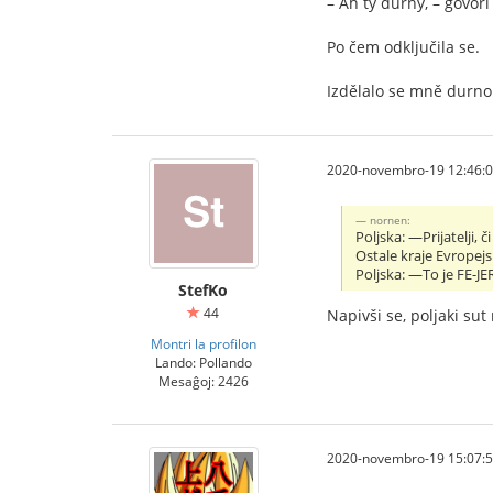
– Ah ty durny, – govori
Po čem odključila se.
Izdělalo se mně durno 
2020-novembro-19 12:46:
nornen:
Poljska: —Prijatelji, č
Ostale kraje Evropejs
Poljska: —To je FE-JE
StefKo
44
Napivši se, poljaki su
Montri la profilon
Lando: Pollando
Mesaĝoj: 2426
2020-novembro-19 15:07: