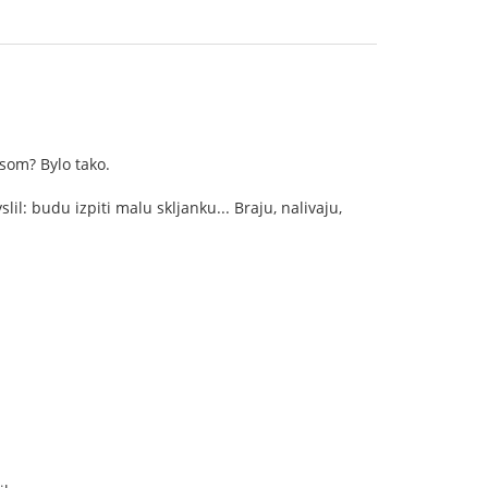
asom? Bylo tako.
lil: budu izpiti malu skljanku... Braju, nalivaju,