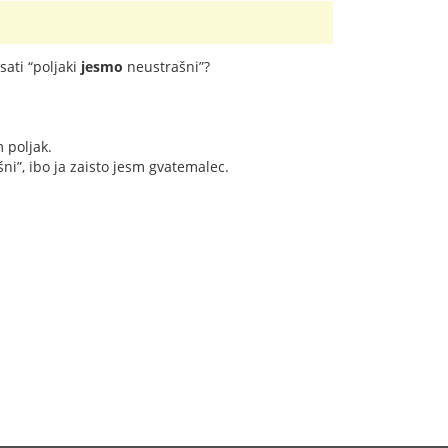
sati “poljaki
jesmo
neustrašni”?
 poljak.
ni”, ibo ja zaisto jesm gvatemalec.