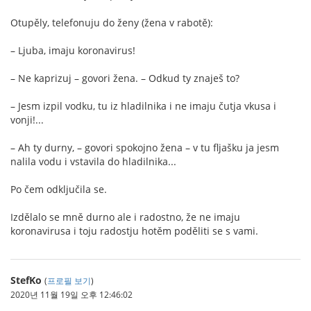
Otupěly, telefonuju do ženy (žena v rabotě):
– Ljuba, imaju koronavirus!
– Ne kaprizuj – govori žena. – Odkud ty znaješ to?
– Jesm izpil vodku, tu iz hladilnika i ne imaju čutja vkusa i
vonji!...
– Ah ty durny, – govori spokojno žena – v tu fljašku ja jesm
nalila vodu i vstavila do hladilnika...
Po čem odključila se.
Izdělalo se mně durno ale i radostno, že ne imaju
koronavirusa i toju radostju hotěm poděliti se s vami.
StefKo
(
프로필 보기
)
2020년 11월 19일 오후 12:46:02