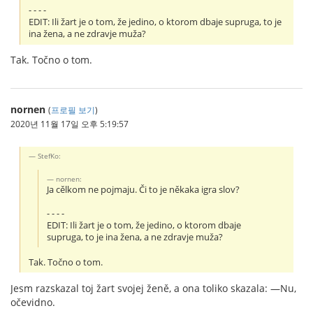
- - - -
EDIT: Ili žart je o tom, že jedino, o ktorom dbaje supruga, to je
ina žena, a ne zdravje muža?
Tak. Točno o tom.
nornen
(
프로필 보기
)
2020년 11월 17일 오후 5:19:57
StefKo:
nornen:
Ja cělkom ne pojmaju. Či to je někaka igra slov?
- - - -
EDIT: Ili žart je o tom, že jedino, o ktorom dbaje
supruga, to je ina žena, a ne zdravje muža?
Tak. Točno o tom.
Jesm razskazal toj žart svojej ženě, a ona toliko skazala: —Nu,
očevidno.