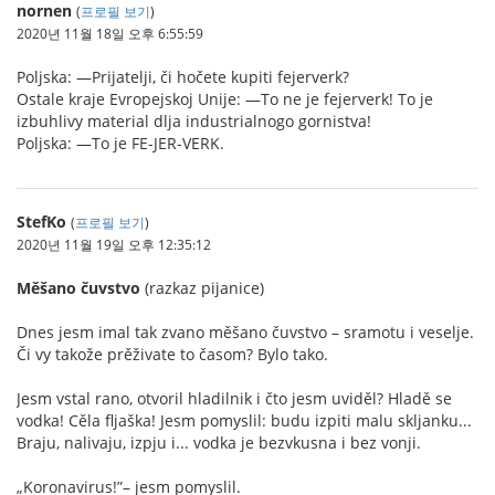
nornen
(
프로필 보기
)
2020년 11월 18일 오후 6:55:59
Poljska: —Prijatelji, či hočete kupiti fejerverk?
Ostale kraje Evropejskoj Unije: —To ne je fejerverk! To je
izbuhlivy material dlja industrialnogo gornistva!
Poljska: —To je FE-JER-VERK.
StefKo
(
프로필 보기
)
2020년 11월 19일 오후 12:35:12
Měšano čuvstvo
(razkaz pijanice)
Dnes jesm imal tak zvano měšano čuvstvo – sramotu i veselje.
Či vy takože prěživate to časom? Bylo tako.
Jesm vstal rano, otvoril hladilnik i čto jesm uviděl? Hladě se
vodka! Cěla fljaška! Jesm pomyslil: budu izpiti malu skljanku...
Braju, nalivaju, izpju i... vodka je bezvkusna i bez vonji.
„Koronavirus!”– jesm pomyslil.