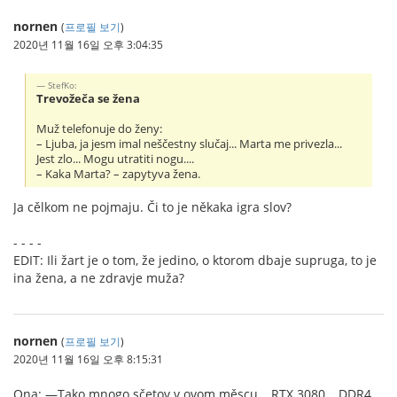
nornen
(
프로필 보기
)
2020년 11월 16일 오후 3:04:35
StefKo:
Trevožeča se žena
Muž telefonuje do ženy:
– Ljuba, ja jesm imal neščestny slučaj... Marta me privezla...
Jest zlo... Mogu utratiti nogu....
– Kaka Marta? – zapytyva žena.
Ja cělkom ne pojmaju. Či to je někaka igra slov?
- - - -
EDIT: Ili žart je o tom, že jedino, o ktorom dbaje supruga, to je
ina žena, a ne zdravje muža?
nornen
(
프로필 보기
)
2020년 11월 16일 오후 8:15:31
Ona: —Tako mnogo sčetov v ovom měscu… RTX 3080… DDR4