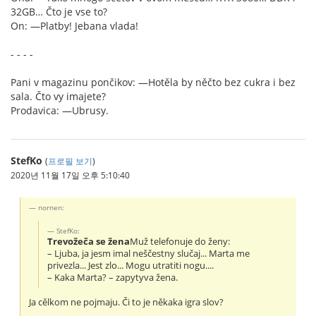
32GB… Čto je vse to?
On: —Platby! Jebana vlada!
- - - -
Pani v magazinu pončikov: —Hotěla by něčto bez cukra i bez
sala. Čto vy imajete?
Prodavica: —Ubrusy.
StefKo
(
프로필 보기
)
2020년 11월 17일 오후 5:10:40
nornen:
StefKo:
Trevožeča se žena
Muž telefonuje do ženy:
– Ljuba, ja jesm imal neščestny slučaj... Marta me
privezla... Jest zlo... Mogu utratiti nogu....
– Kaka Marta? – zapytyva žena.
Ja cělkom ne pojmaju. Či to je někaka igra slov?