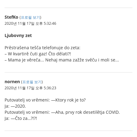
StefKo
(
프로필 보기
)
2020년 11월 17일 오후 5:32:46
Ljubovny zet
Prěstrašena tešča telefonuje do zeta:
– W kvartirě čuti gaz! Čto dělati?!
– Mama je věreča... Nehaj mama zažže svěču i moli se...
nornen
(
프로필 보기
)
2020년 11월 17일 오후 5:36:23
Putovatelj vo vrěmeni: —Ktory rok je to?
Ja: —2020.
Putovatelj vo vrěmeni: —Aha, prvy rok desetilětja COVID.
Ja: —Čto za…?!?!