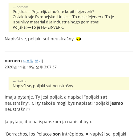
nornen:
Poljska: —Prijatelji, či hočete kupiti fejerverk?
Ostale kraje Evropejskoj Unije: —To ne je fejerverk! To je
izbuhlivy material dlja industrialnogo gornistva!
Poljska: —To je FE-JER-VERK.
Napivši se, poljaki sut neustrašny.
nornen
(
프로필 보기
)
2020년 11월 19일 오후 3:07:57
Stefko:
Napivši se, poljaki sut neustrašny.
Imaju pytanje. Ty jesi poljak, a napisal “poljaki
sut
neustrašny”. Či ty takože mogl bys napisati “poljaki
jesmo
neustrašni”?
Ja pytaju, ibo na išpanskom ja napisal byh:
“Borrachos, los Polacos
son
intrépidos. = Napivši se, poljaki