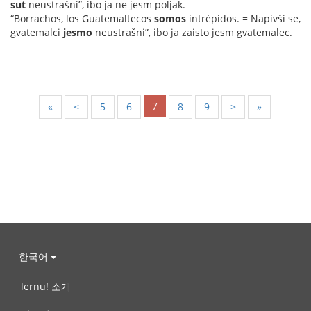
sut
neustrašni”, ibo ja ne jesm poljak.
“Borrachos, los Guatemaltecos
somos
intrépidos. = Napivši se,
gvatemalci
jesmo
neustrašni”, ibo ja zaisto jesm gvatemalec.
7
«
<
5
6
8
9
>
»
한국어
lernu! 소개