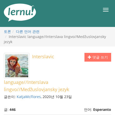
본
문
메
으
뉴
로
토론
다른 언어 관련
Interslavic language//Interslava lingvo//Medžuslovjansky
jezyk
Interslavic
댓글 쓰기
language//Interslava
lingvo//Medžuslovjansky jezyk
글쓴이:
KatjaMcFlores
, 2020년 10월 23일
글:
446
언어:
Esperanto