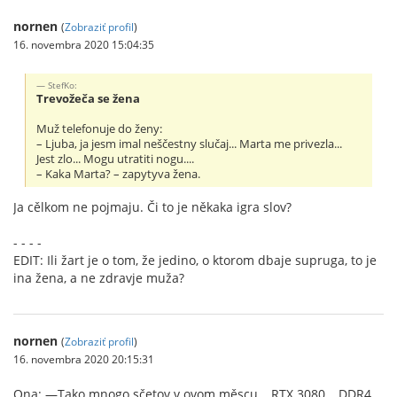
nornen
(
Zobraziť profil
)
16. novembra 2020 15:04:35
StefKo:
Trevožeča se žena
Muž telefonuje do ženy:
– Ljuba, ja jesm imal neščestny slučaj... Marta me privezla...
Jest zlo... Mogu utratiti nogu....
– Kaka Marta? – zapytyva žena.
Ja cělkom ne pojmaju. Či to je někaka igra slov?
- - - -
EDIT: Ili žart je o tom, že jedino, o ktorom dbaje supruga, to je
ina žena, a ne zdravje muža?
nornen
(
Zobraziť profil
)
16. novembra 2020 20:15:31
Ona: —Tako mnogo sčetov v ovom měscu… RTX 3080… DDR4