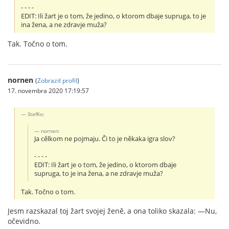
- - - -
EDIT: Ili žart je o tom, že jedino, o ktorom dbaje supruga, to je
ina žena, a ne zdravje muža?
Tak. Točno o tom.
nornen
(
Zobraziť profil
)
17. novembra 2020 17:19:57
StefKo:
nornen:
Ja cělkom ne pojmaju. Či to je někaka igra slov?
- - - -
EDIT: Ili žart je o tom, že jedino, o ktorom dbaje
supruga, to je ina žena, a ne zdravje muža?
Tak. Točno o tom.
Jesm razskazal toj žart svojej ženě, a ona toliko skazala: —Nu,
očevidno.