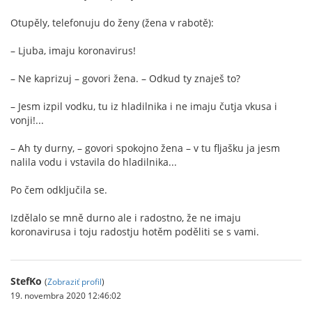
Otupěly, telefonuju do ženy (žena v rabotě):
– Ljuba, imaju koronavirus!
– Ne kaprizuj – govori žena. – Odkud ty znaješ to?
– Jesm izpil vodku, tu iz hladilnika i ne imaju čutja vkusa i
vonji!...
– Ah ty durny, – govori spokojno žena – v tu fljašku ja jesm
nalila vodu i vstavila do hladilnika...
Po čem odključila se.
Izdělalo se mně durno ale i radostno, že ne imaju
koronavirusa i toju radostju hotěm poděliti se s vami.
StefKo
(
Zobraziť profil
)
19. novembra 2020 12:46:02