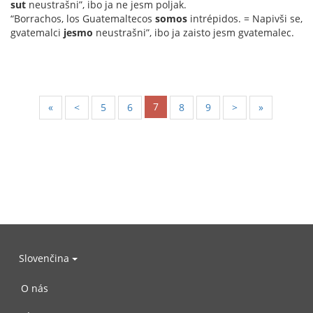
sut
neustrašni”, ibo ja ne jesm poljak.
“Borrachos, los Guatemaltecos
somos
intrépidos. = Napivši se,
gvatemalci
jesmo
neustrašni”, ibo ja zaisto jesm gvatemalec.
7
«
<
5
6
8
9
>
»
Slovenčina
O nás