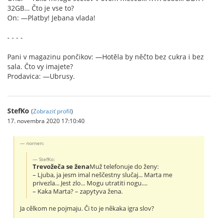
32GB… Čto je vse to?
On: —Platby! Jebana vlada!
- - - -
Pani v magazinu pončikov: —Hotěla by něčto bez cukra i bez
sala. Čto vy imajete?
Prodavica: —Ubrusy.
StefKo
(
Zobraziť profil
)
17. novembra 2020 17:10:40
nornen:
StefKo:
Trevožeča se žena
Muž telefonuje do ženy:
– Ljuba, ja jesm imal neščestny slučaj... Marta me
privezla... Jest zlo... Mogu utratiti nogu....
– Kaka Marta? – zapytyva žena.
Ja cělkom ne pojmaju. Či to je někaka igra slov?