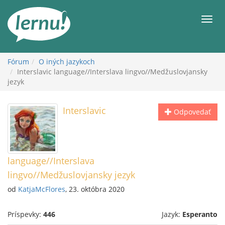
Späť
na
Men
obsah
Fórum
O iných jazykoch
Interslavic language//Interslava lingvo//Medžuslovjansky
jezyk
Interslavic
Odpovedať
language//Interslava
lingvo//Medžuslovjansky jezyk
od
KatjaMcFlores
, 23. októbra 2020
Príspevky:
446
Jazyk:
Esperanto