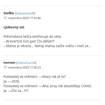
StefKo
(
Zobraziť profil
)
17. novembra 2020 17:32:46
Ljubovny zet
Prěstrašena tešča telefonuje do zeta:
– W kvartirě čuti gaz! Čto dělati?!
– Mama je věreča... Nehaj mama zažže svěču i moli se...
nornen
(
Zobraziť profil
)
17. novembra 2020 17:36:23
Putovatelj vo vrěmeni: —Ktory rok je to?
Ja: —2020.
Putovatelj vo vrěmeni: —Aha, prvy rok desetilětja COVID.
Ja: —Čto za…?!?!