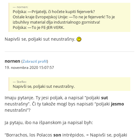
nornen:
Poljska: —Prijatelji, či hočete kupiti fejerverk?
Ostale kraje Evropejskoj Unije: —To ne je fejerverk! To je
izbuhlivy material dlja industrialnogo gornistva!
Poljska: —To je FE-JER-VERK.
Napivši se, poljaki sut neustrašny.
nornen
(
Zobraziť profil
)
19. novembra 2020 15:07:57
Stefko:
Napivši se, poljaki sut neustrašny.
Imaju pytanje. Ty jesi poljak, a napisal “poljaki
sut
neustrašny”. Či ty takože mogl bys napisati “poljaki
jesmo
neustrašni”?
Ja pytaju, ibo na išpanskom ja napisal byh:
“Borrachos, los Polacos
son
intrépidos. = Napivši se, poljaki