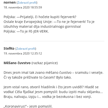
nornen
(
Zobraziť profil
)
18. novembra 2020 18:55:59
Poljska: —Prijatelji, či hočete kupiti fejerverk?
Ostale kraje Evropejskoj Unije: —To ne je fejerverk! To je
izbuhlivy material dlja industrialnogo gornistva!
Poljska: —To je FE-JER-VERK.
StefKo
(
Zobraziť profil
)
19. novembra 2020 12:35:12
Měšano čuvstvo
(razkaz pijanice)
Dnes jesm imal tak zvano měšano čuvstvo – sramotu i veselje.
Či vy takože prěživate to časom? Bylo tako.
Jesm vstal rano, otvoril hladilnik i čto jesm uviděl? Hladě se
vodka! Cěla fljaška! Jesm pomyslil: budu izpiti malu skljanku...
Braju, nalivaju, izpju i... vodka je bezvkusna i bez vonji.
„Koronavirus!”– jesm pomyslil.