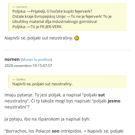
nornen:
Poljska: —Prijatelji, či hočete kupiti fejerverk?
Ostale kraje Evropejskoj Unije: —To ne je fejerverk! To je
izbuhlivy material dlja industrialnogo gornistva!
Poljska: —To je FE-JER-VERK.
Napivši se, poljaki sut neustrašny.
nornen
(
Montri la profilon
)
2020-novembro-19 15:07:57
Stefko:
Napivši se, poljaki sut neustrašny.
Imaju pytanje. Ty jesi poljak, a napisal “poljaki
sut
neustrašny”. Či ty takože mogl bys napisati “poljaki
jesmo
neustrašni”?
Ja pytaju, ibo na išpanskom ja napisal byh:
“Borrachos, los Polacos
son
intrépidos. = Napivši se, poljaki