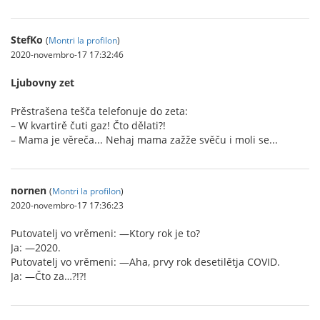
StefKo
(
Montri la profilon
)
2020-novembro-17 17:32:46
Ljubovny zet
Prěstrašena tešča telefonuje do zeta:
– W kvartirě čuti gaz! Čto dělati?!
– Mama je věreča... Nehaj mama zažže svěču i moli se...
nornen
(
Montri la profilon
)
2020-novembro-17 17:36:23
Putovatelj vo vrěmeni: —Ktory rok je to?
Ja: —2020.
Putovatelj vo vrěmeni: —Aha, prvy rok desetilětja COVID.
Ja: —Čto za…?!?!