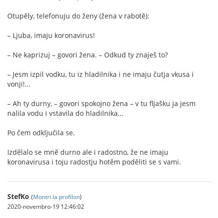
Otupěly, telefonuju do ženy (žena v rabotě):
– Ljuba, imaju koronavirus!
– Ne kaprizuj – govori žena. – Odkud ty znaješ to?
– Jesm izpil vodku, tu iz hladilnika i ne imaju čutja vkusa i
vonji!...
– Ah ty durny, – govori spokojno žena – v tu fljašku ja jesm
nalila vodu i vstavila do hladilnika...
Po čem odključila se.
Izdělalo se mně durno ale i radostno, že ne imaju
koronavirusa i toju radostju hotěm poděliti se s vami.
StefKo
(
Montri la profilon
)
2020-novembro-19 12:46:02