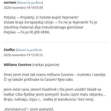
nornen
(
Montri la profilon
)
2020-novembro-18 18:55:59
Poljska: —Prijatelji, či hočete kupiti fejerverk?
Ostale kraje Evropejskoj Unije: —To ne je fejerverk! To je
izbuhlivy material dlja industrialnogo gornistva!
Poljska: —To je FE-JER-VERK.
StefKo
(
Montri la profilon
)
2020-novembro-19 12:35:12
Měšano čuvstvo
(razkaz pijanice)
Dnes jesm imal tak zvano měšano čuvstvo – sramotu i veselje.
Či vy takože prěživate to časom? Bylo tako.
Jesm vstal rano, otvoril hladilnik i čto jesm uviděl? Hladě se
vodka! Cěla fljaška! Jesm pomyslil: budu izpiti malu skljanku...
Braju, nalivaju, izpju i... vodka je bezvkusna i bez vonji.
„Koronavirus!”– jesm pomyslil.