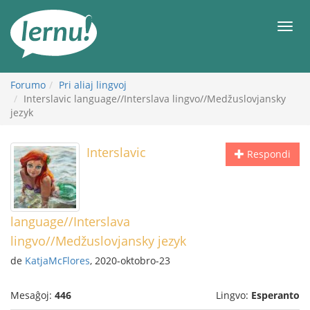
Al
la
Men
enhavo
Forumo
Pri aliaj lingvoj
Interslavic language//Interslava lingvo//Medžuslovjansky
jezyk
Interslavic
Respondi
language//Interslava
lingvo//Medžuslovjansky jezyk
de
KatjaMcFlores
, 2020-oktobro-23
Mesaĝoj:
446
Lingvo:
Esperanto