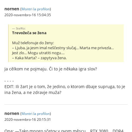
nornen
(
Montri la profilon
)
2020-novembro-16 15:04:35
StefKo:
Trevožeča se žena
Muž telefonuje do ženy:
– Ljuba, ja jesm imal neščestny slučaj... Marta me privezla...
Jest zlo... Mogu utratiti nogu....
– Kaka Marta? – zapytyva žena.
Ja cělkom ne pojmaju. Či to je někaka igra slov?
- - - -
EDIT: Ili žart je o tom, že jedino, o ktorom dbaje supruga, to je
ina žena, a ne zdravje muža?
nornen
(
Montri la profilon
)
2020-novembro-16 20:15:31
Ona: —Tako mnogo sčetov v ovom měscu… RTX 3080… DDR4