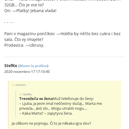
32GB… Čto je vse to?
On: —Platby! Jebana vlada!
- - - -
Pani v magazinu pončikov: —Hotěla by něčto bez cukra i bez
sala. Čto vy imajete?
Prodavica: —Ubrusy.
StefKo
(
Montri la profilon
)
2020-novembro-17 17:10:40
nornen:
StefKo:
Trevožeča se žena
Muž telefonuje do ženy:
– Ljuba, ja jesm imal neščestny slučaj... Marta me
privezla... Jest zlo... Mogu utratiti nogu....
– Kaka Marta? – zapytyva žena.
Ja cělkom ne pojmaju. Či to je někaka igra slov?