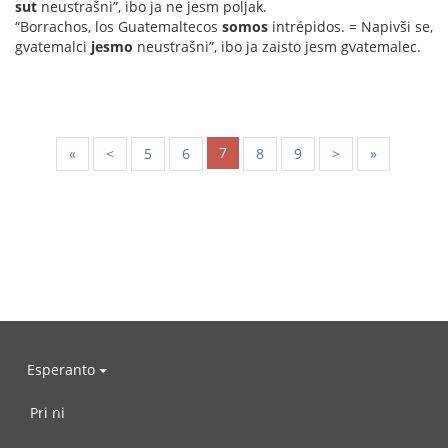
sut
neustrašni”, ibo ja ne jesm poljak.
“Borrachos, los Guatemaltecos
somos
intrépidos. = Napivši se,
gvatemalci
jesmo
neustrašni”, ibo ja zaisto jesm gvatemalec.
7
«
<
5
6
8
9
>
»
Esperanto
Pri ni