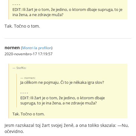
- - - -
EDIT: Ili žart je o tom, že jedino, o ktorom dbaje supruga, to je
ina žena, a ne zdravje muža?
Tak. Točno o tom.
nornen
(
Montri la profilon
)
2020-novembro-17 17:19:57
StefKo:
nornen:
Ja cělkom ne pojmaju. Či to je někaka igra slov?
- - - -
EDIT: Ili žart je o tom, že jedino, o ktorom dbaje
supruga, to je ina žena, a ne zdravje muža?
Tak. Točno o tom.
Jesm razskazal toj žart svojej ženě, a ona toliko skazala: —Nu,
očevidno.