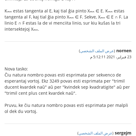
Kₘₙ estas tangenta al E, kaj tial ĝia pinto Xₘₙ ∈ E. Kₘₙ estas
tangenta al F, kaj tial ĝia pinto Xₘₙ ∈ F. Sekve, Xₘₙ ∈ E ∩ F. La
linio E ∩ F estas la de vi menciita linio, sur kiu kuŝas la tri
intersektejoj Xₘₙ.
nornen
(
عرض الملف الشخصي
)
23 فبراير، 2021 5:12:11 م
Nova tasko:
Ĉiu natura nombro povas esti esprimata per sekvenco de
esperantaj vortoj. Ekz 3249 povas esti esprimata per "trimil
ducent kvardek naŭ" aŭ per "kvindek sep kvadratigite" aŭ per
"trimil cent plus cent kvardek naŭ".
Pruvu, ke ĉiu natura nombro povas esti esprimata per malpli
ol dek du vortoj.
sergejm
(
عرض الملف الشخصي
)