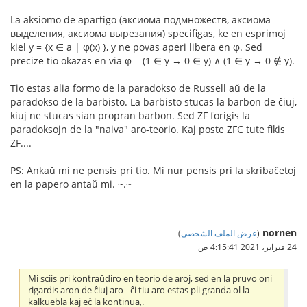
La aksiomo de apartigo (аксиома подмножеств, аксиома
выделения, аксиома вырезания) specifigas, ke en esprimoj
kiel y = {x ∈ a | φ(x) }, y ne povas aperi libera en φ. Sed
precize tio okazas en via φ = (1 ∈ y → 0 ∈ y) ∧ (1 ∈ y → 0 ∉ y).
Tio estas alia formo de la paradokso de Russell aŭ de la
paradokso de la barbisto. La barbisto stucas la barbon de ĉiuj,
kiuj ne stucas sian propran barbon. Sed ZF forigis la
paradoksojn de la "naiva" aro-teorio. Kaj poste ZFC tute fikis
ZF....
PS: Ankaŭ mi ne pensis pri tio. Mi nur pensis pri la skribaĉetoj
en la papero antaŭ mi. ~.~
nornen
(
عرض الملف الشخصي
)
24 فبراير، 2021 4:15:41 ص
Mi sciis pri kontraŭdiro en teorio de aroj, sed en la pruvo oni
rigardis aron de ĉiuj aro - ĉi tiu aro estas pli granda ol la
kalkuebla kaj eĉ la kontinua,.