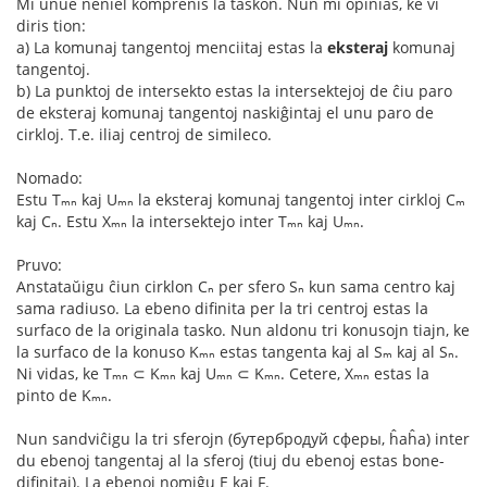
Mi unue neniel komprenis la taskon. Nun mi opinias, ke vi
diris tion:
a) La komunaj tangentoj menciitaj estas la
eksteraj
komunaj
tangentoj.
b) La punktoj de intersekto estas la intersektejoj de ĉiu paro
de eksteraj komunaj tangentoj naskiĝintaj el unu paro de
cirkloj. T.e. iliaj centroj de simileco.
Nomado:
Estu Tₘₙ kaj Uₘₙ la eksteraj komunaj tangentoj inter cirkloj Cₘ
kaj Cₙ. Estu Xₘₙ la intersektejo inter Tₘₙ kaj Uₘₙ.
Pruvo:
Anstataŭigu ĉiun cirklon Cₙ per sfero Sₙ kun sama centro kaj
sama radiuso. La ebeno difinita per la tri centroj estas la
surfaco de la originala tasko. Nun aldonu tri konusojn tiajn, ke
la surfaco de la konuso Kₘₙ estas tangenta kaj al Sₘ kaj al Sₙ.
Ni vidas, ke Tₘₙ ⊂ Kₘₙ kaj Uₘₙ ⊂ Kₘₙ. Cetere, Xₘₙ estas la
pinto de Kₘₙ.
Nun sandviĉigu la tri sferojn (бутербродуй сферы, ĥaĥa) inter
du ebenoj tangentaj al la sferoj (tiuj du ebenoj estas bone-
difinitaj). La ebenoj nomiĝu E kaj F.