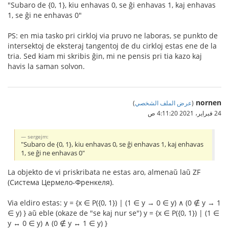
"Subaro de {0, 1}, kiu enhavas 0, se ĝi enhavas 1, kaj enhavas
1, se ĝi ne enhavas 0"
PS: en mia tasko pri cirkloj via pruvo ne laboras, se punkto de
intersektoj de eksteraj tangentoj de du cirkloj estas ene de la
tria. Sed kiam mi skribis ĝin, mi ne pensis pri tia kazo kaj
havis la saman solvon.
nornen
(
عرض الملف الشخصي
)
24 فبراير، 2021 4:11:20 ص
sergejm:
"Subaro de {0, 1}, kiu enhavas 0, se ĝi enhavas 1, kaj enhavas
1, se ĝi ne enhavas 0"
La objekto de vi priskribata ne estas aro, almenaŭ laŭ ZF
(Система Цермело-Френкеля).
Via eldiro estas: y = {x ∈ P({0, 1}) | (1 ∈ y → 0 ∈ y) ∧ (0 ∉ y → 1
∈ y) } aŭ eble (okaze de "se kaj nur se") y = {x ∈ P({0, 1}) | (1 ∈
y ↔ 0 ∈ y) ∧ (0 ∉ y ↔ 1 ∈ y) }