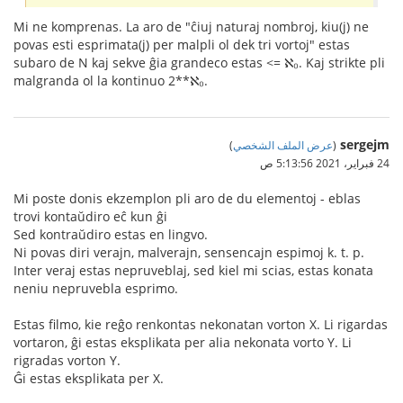
Mi ne komprenas. La aro de "ĉiuj naturaj nombroj, kiu(j) ne
povas esti esprimata(j) per malpli ol dek tri vortoj" estas
subaro de N kaj sekve ĝia grandeco estas <= ℵ₀. Kaj strikte pli
malgranda ol la kontinuo 2**ℵ₀.
sergejm
(
عرض الملف الشخصي
)
24 فبراير، 2021 5:13:56 ص
Mi poste donis ekzemplon pli aro de du elementoj - eblas
trovi kontaŭdiro eĉ kun ĝi
Sed kontraŭdiro estas en lingvo.
Ni povas diri verajn, malverajn, sensencajn espimoj k. t. p.
Inter veraj estas nepruveblaj, sed kiel mi scias, estas konata
neniu nepruvebla esprimo.
Estas filmo, kie reĝo renkontas nekonatan vorton X. Li rigardas
vortaron, ĝi estas eksplikata per alia nekonata vorto Y. Li
rigradas vorton Y.
Ĝi estas eksplikata per X.