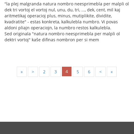
"la plej malgranda natura nombro neesprimebla per malpli ol
dek tri vortoj el vortoj nul, unu, du, tri, ..., dek, cent, mil kaj
aritmetikaj operacioj plus, minus, mutiplikite, dividite,
kvadratite" - estas konkreta, kalkulebla numbro. Vi povas
aldoni pliajn operaciojn, la numbro restos kalkulebla.
Sed originala "natura nombro neesprimebla per malpli ol
dektri vortoj" kaŝe difinas nombron per si mem
4
«
<
2
3
5
6
>
»