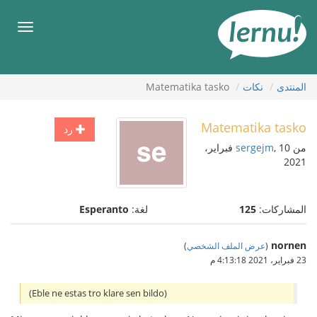
لى
لمحتويات
قائمة
طعام
المنتدى
نكات
Matematika tasko
Matematika tasko
رد
من
sergejm
, 10 فبراير،
2021
المشاركات:
125
لغة:
Esperanto
nornen
(
عرض الملف الشخصي
)
23 فبراير، 2021 4:13:18 م
(Eble ne estas tro klare sen bildo)