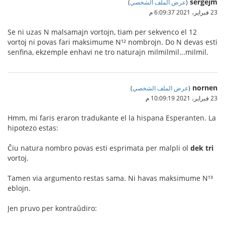
sergejm
(
عرض الملف الشخصي
)
23 فبراير، 2021 6:09:37 م
Se ni uzas N malsamajn vortojn, tiam per sekvenco el 12
vortoj ni povas fari maksimume N¹² nombrojn. Do N devas esti
senfina, ekzemple enhavi ne tro naturajn milmilmil...milmil.
nornen
(
عرض الملف الشخصي
)
23 فبراير، 2021 10:09:19 م
Hmm, mi faris eraron tradukante el la hispana Esperanten. La
hipotezo estas:
Ĉiu natura nombro povas esti esprimata per malpli ol
dek tri
vortoj.
Tamen via argumento restas sama. Ni havas maksimume N¹³
eblojn.
Jen pruvo per kontraŭdiro: