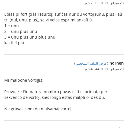
23 فبراير، 2021 5:23:03 م
Eblas plifortigi la rezultoj: sufiĉas nur du vortoj (unu, plus), aŭ
tri (nul, unu, plus), se vi volas esprimi ankaŭ 0.
1 = unu
2 = unu plus unu
3 = unu plus unu plus unu
kaj tiel plu.
nornen
(
عرض الملف الشخصي
)
23 فبراير، 2021 5:40:44 م
Mi malbone vortigis:
Pruvu, ke ĉiu natura nombro povas esti esprimata per
sekvenco de vortoj, kies longo estas malpli ol dek du.
Ne gravas kiom da malsamaj vortoj.