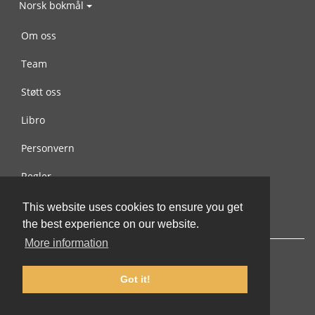
Norsk bokmål
Om oss
Team
Støtt oss
Libro
Personvern
Regler
Kontakt oss
This website uses cookies to ensure you get
the best experience on our website.
More information
Got it!
© 2002-2026 lernu.net |
Impressum