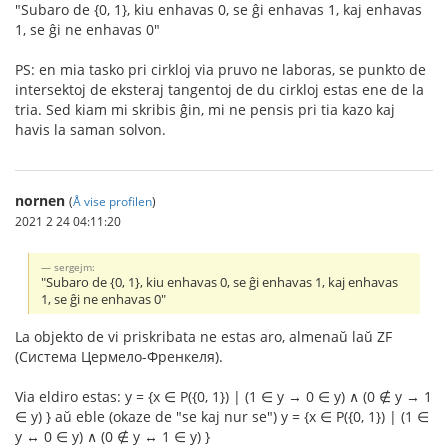
"Subaro de {0, 1}, kiu enhavas 0, se ĝi enhavas 1, kaj enhavas
1, se ĝi ne enhavas 0"
PS: en mia tasko pri cirkloj via pruvo ne laboras, se punkto de
intersektoj de eksteraj tangentoj de du cirkloj estas ene de la
tria. Sed kiam mi skribis ĝin, mi ne pensis pri tia kazo kaj
havis la saman solvon.
nornen
(
Å vise profilen
)
2021 2 24 04:11:20
sergejm:
"Subaro de {0, 1}, kiu enhavas 0, se ĝi enhavas 1, kaj enhavas
1, se ĝi ne enhavas 0"
La objekto de vi priskribata ne estas aro, almenaŭ laŭ ZF
(Система Цермело-Френкеля).
Via eldiro estas: y = {x ∈ P({0, 1}) | (1 ∈ y → 0 ∈ y) ∧ (0 ∉ y → 1
∈ y) } aŭ eble (okaze de "se kaj nur se") y = {x ∈ P({0, 1}) | (1 ∈
y ↔ 0 ∈ y) ∧ (0 ∉ y ↔ 1 ∈ y) }