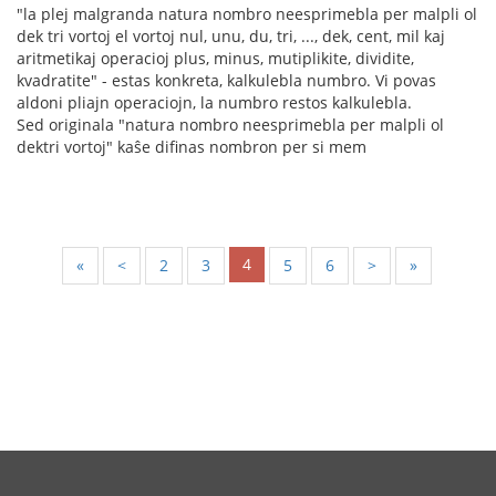
"la plej malgranda natura nombro neesprimebla per malpli ol
dek tri vortoj el vortoj nul, unu, du, tri, ..., dek, cent, mil kaj
aritmetikaj operacioj plus, minus, mutiplikite, dividite,
kvadratite" - estas konkreta, kalkulebla numbro. Vi povas
aldoni pliajn operaciojn, la numbro restos kalkulebla.
Sed originala "natura nombro neesprimebla per malpli ol
dektri vortoj" kaŝe difinas nombron per si mem
4
«
<
2
3
5
6
>
»