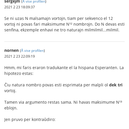
sergejm
(
Å vise profilen
)
2021 2 23 18:09:37
Se ni uzas N malsamajn vortojn, tiam per sekvenco el 12
vortoj ni povas fari maksimume N¹² nombrojn. Do N devas esti
senfina, ekzemple enhavi ne tro naturajn milmilmil...milmil.
nornen
(
Å vise profilen
)
2021 2 23 22:09:19
Hmm, mi faris eraron tradukante el la hispana Esperanten. La
hipotezo estas:
Ĉiu natura nombro povas esti esprimata per malpli ol
dek tri
vortoj.
Tamen via argumento restas sama. Ni havas maksimume N¹³
eblojn.
Jen pruvo per kontraŭdiro: