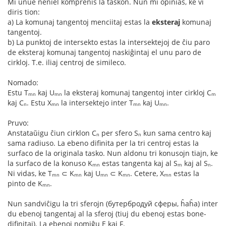
Mi unue neniel komprenis la taskon. Nun mi opinias, ke vi
diris tion:
a) La komunaj tangentoj menciitaj estas la
eksteraj
komunaj
tangentoj.
b) La punktoj de intersekto estas la intersektejoj de ĉiu paro
de eksteraj komunaj tangentoj naskiĝintaj el unu paro de
cirkloj. T.e. iliaj centroj de simileco.
Nomado:
Estu Tₘₙ kaj Uₘₙ la eksteraj komunaj tangentoj inter cirkloj Cₘ
kaj Cₙ. Estu Xₘₙ la intersektejo inter Tₘₙ kaj Uₘₙ.
Pruvo:
Anstataŭigu ĉiun cirklon Cₙ per sfero Sₙ kun sama centro kaj
sama radiuso. La ebeno difinita per la tri centroj estas la
surfaco de la originala tasko. Nun aldonu tri konusojn tiajn, ke
la surfaco de la konuso Kₘₙ estas tangenta kaj al Sₘ kaj al Sₙ.
Ni vidas, ke Tₘₙ ⊂ Kₘₙ kaj Uₘₙ ⊂ Kₘₙ. Cetere, Xₘₙ estas la
pinto de Kₘₙ.
Nun sandviĉigu la tri sferojn (бутербродуй сферы, ĥaĥa) inter
du ebenoj tangentaj al la sferoj (tiuj du ebenoj estas bone-
difinitaj). La ebenoj nomiĝu E kaj F.