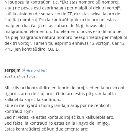
Ni supozu la kontraŭon, t.e. "Ekzistas nombro aŭ nombroj,
kiu(j) ne povas esti esprimata(j) per malpli ol dek tri vortoj".
Laŭ la aksiomo de separacio de ZF, ekzistas sekve la aro de
ĉiuj tiaj nombroj. Pro la kontraŭhipotezo tiu aro ne estas
malplena kaj ĉar ĝi estas subaro de N, ĝi havas plej
malgrandan elementon. Tiu elemento povas esti difinita per
"la plej malgranda natura nombro neesprimebla per malpli ol
dek tri vortoj". Tamen tiu esprimo enhavas 12 vortojn. Ĉar 12
< 13, jen kontraŭdiro. Q.E.D.
sergejm
(
Å vise profilen
)
2021 2 24 02:10:02
Mi sciis pri kontraŭdiro en teorio de aroj, sed en la pruvo oni
rigardis aron de ĉiuj aro - ĉi tiu aro estas pli granda ol la
kalkuebla kaj eĉ la kontinua,.
Eble ni ne rigardu tiom grandajn aroj, por ne renkonti
kontraŭdirojn?
Sed ni vidas, ke estas kontaŭdiroj eĉ kun kalkulebla aro.
Sed fakte, la kontraŭdiro estas en la lingvo de limigoj.
Estas kontraŭdiroj eĉ kun duelementa aro: