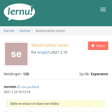
Til
innholdet
Meny
Forum
Humor
Matematika tasko
Matematika tasko
Svare
fra
sergejm
,2021 2 10
Meldinger:
125
Språk:
Esperanto
nornen
(
Å vise profilen
)
2021 2 23 16:13:18
(Eble ne estas tro klare sen bildo)