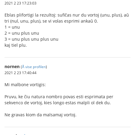
2021 2 23 17:23:03
Eblas plifortigi la rezultoj: sufiĉas nur du vortoj (unu, plus), aŭ
tri (nul, unu, plus), se vi volas esprimi ankaŭ 0.
1 = unu
2 = unu plus unu
3 = unu plus unu plus unu
kaj tiel plu.
nornen
(
Å vise profilen
)
2021 2 23 17:40:44
Mi malbone vortigis:
Pruvu, ke ĉiu natura nombro povas esti esprimata per
sekvenco de vortoj, kies longo estas malpli ol dek du.
Ne gravas kiom da malsamaj vortoj.