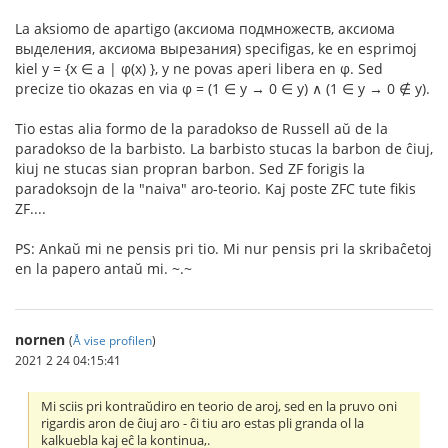
La aksiomo de apartigo (аксиома подмножеств, аксиома
выделения, аксиома вырезания) specifigas, ke en esprimoj
kiel y = {x ∈ a | φ(x) }, y ne povas aperi libera en φ. Sed
precize tio okazas en via φ = (1 ∈ y → 0 ∈ y) ∧ (1 ∈ y → 0 ∉ y).
Tio estas alia formo de la paradokso de Russell aŭ de la
paradokso de la barbisto. La barbisto stucas la barbon de ĉiuj,
kiuj ne stucas sian propran barbon. Sed ZF forigis la
paradoksojn de la "naiva" aro-teorio. Kaj poste ZFC tute fikis
ZF....
PS: Ankaŭ mi ne pensis pri tio. Mi nur pensis pri la skribaĉetoj
en la papero antaŭ mi. ~.~
nornen
(
Å vise profilen
)
2021 2 24 04:15:41
Mi sciis pri kontraŭdiro en teorio de aroj, sed en la pruvo oni
rigardis aron de ĉiuj aro - ĉi tiu aro estas pli granda ol la
kalkuebla kaj eĉ la kontinua,.