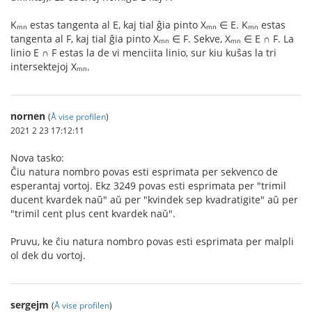
Kₘₙ estas tangenta al E, kaj tial ĝia pinto Xₘₙ ∈ E. Kₘₙ estas
tangenta al F, kaj tial ĝia pinto Xₘₙ ∈ F. Sekve, Xₘₙ ∈ E ∩ F. La
linio E ∩ F estas la de vi menciita linio, sur kiu kuŝas la tri
intersektejoj Xₘₙ.
nornen
(
Å vise profilen
)
2021 2 23 17:12:11
Nova tasko:
Ĉiu natura nombro povas esti esprimata per sekvenco de
esperantaj vortoj. Ekz 3249 povas esti esprimata per "trimil
ducent kvardek naŭ" aŭ per "kvindek sep kvadratigite" aŭ per
"trimil cent plus cent kvardek naŭ".
Pruvu, ke ĉiu natura nombro povas esti esprimata per malpli
ol dek du vortoj.
sergejm
(
Å vise profilen
)