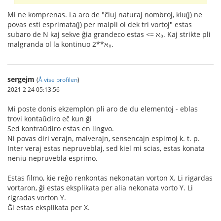
Mi ne komprenas. La aro de "ĉiuj naturaj nombroj, kiu(j) ne
povas esti esprimata(j) per malpli ol dek tri vortoj" estas
subaro de N kaj sekve ĝia grandeco estas <= ℵ₀. Kaj strikte pli
malgranda ol la kontinuo 2**ℵ₀.
sergejm
(
Å vise profilen
)
2021 2 24 05:13:56
Mi poste donis ekzemplon pli aro de du elementoj - eblas
trovi kontaŭdiro eĉ kun ĝi
Sed kontraŭdiro estas en lingvo.
Ni povas diri verajn, malverajn, sensencajn espimoj k. t. p.
Inter veraj estas nepruveblaj, sed kiel mi scias, estas konata
neniu nepruvebla esprimo.
Estas filmo, kie reĝo renkontas nekonatan vorton X. Li rigardas
vortaron, ĝi estas eksplikata per alia nekonata vorto Y. Li
rigradas vorton Y.
Ĝi estas eksplikata per X.