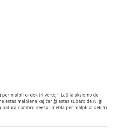
 per malpli ol dek tri vortoj". Laŭ la aksiomo de
 ne estas malplena kaj ĉar ĝi estas subaro de N, ĝi
a natura nombro neesprimebla per malpli ol dek tri