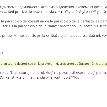
o (аксиома подмножеств, аксиома выделения, аксиома вырезания) spe
n φ. Sed precize tio okazas en via φ = (1 ∈ y → 0 ∈ y) ∧ (1 ∈ y → 0 
e la paradokso de Russell aŭ de la paradokso de la barbisto. La barb
forigis la paradoksojn de la "naiva" aro-teorio. Kaj poste ZFC tute fi
 pri tio. Mi nur pensis pri la skribaĉetoj en la papero antaŭ mi. ~.~
5:41
ro en teorio de aroj, sed en la pruvo oni rigardis aron de ĉiuj aro - ĉi tiu aro e
 de "ĉiuj naturaj nombroj, kiu(j) ne povas esti esprimata(j) per mal
ℵ₀. Kaj strikte pli malgranda ol la kontinuo 2**ℵ₀.