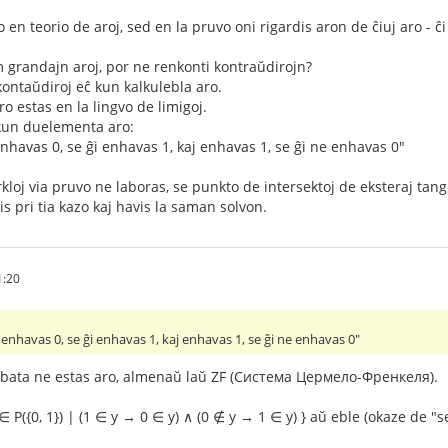
o en teorio de aroj, sed en la pruvo oni rigardis aron de ĉiuj aro - ĉi
m grandajn aroj, por ne renkonti kontraŭdirojn?
kontaŭdiroj eĉ kun kalkulebla aro.
ro estas en la lingvo de limigoj.
 kun duelementa aro:
enhavas 0, se ĝi enhavas 1, kaj enhavas 1, se ĝi ne enhavas 0"
rkloj via pruvo ne laboras, se punkto de intersektoj de eksteraj tang
is pri tia kazo kaj havis la saman solvon.
1:20
u enhavas 0, se ĝi enhavas 1, kaj enhavas 1, se ĝi ne enhavas 0"
kribata ne estas aro, almenaŭ laŭ ZF (Система Цермело-Френкеля).
 ∈ P({0, 1}) | (1 ∈ y → 0 ∈ y) ∧ (0 ∉ y → 1 ∈ y) } aŭ eble (okaze de "se