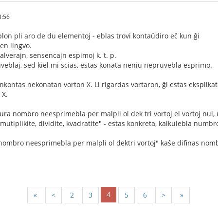
3:56
on pli aro de du elementoj - eblas trovi kontaŭdiro eĉ kun ĝi
en lingvo.
alverajn, sensencajn espimoj k. t. p.
uveblaj, sed kiel mi scias, estas konata neniu nepruvebla esprimo.
enkontas nekonatan vorton X. Li rigardas vortaron, ĝi estas eksplikat
 X.
ra nombro neesprimebla per malpli ol dek tri vortoj el vortoj nul, unu,
mutiplikite, dividite, kvadratite" - estas konkreta, kalkulebla numb
 nombro neesprimebla per malpli ol dektri vortoj" kaŝe difinas no
4
«
<
2
3
5
6
>
»