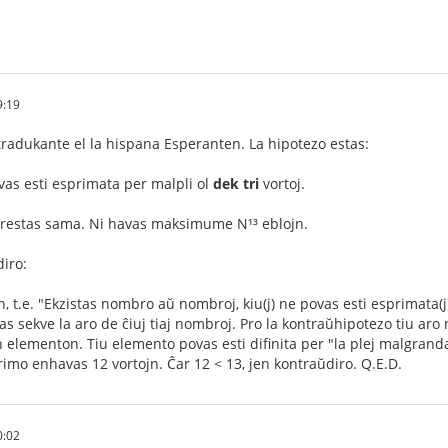
9:19
radukante el la hispana Esperanten. La hipotezo estas:
as esti esprimata per malpli ol
dek tri
vortoj.
restas sama. Ni havas maksimume N¹³ eblojn.
iro:
 t.e. "Ekzistas nombro aŭ nombroj, kiu(j) ne povas esti esprimata(j)
as sekve la aro de ĉiuj tiaj nombroj. Pro la kontraŭhipotezo tiu aro
 elementon. Tiu elemento povas esti difinita per "la plej malgrand
rimo enhavas 12 vortojn. Ĉar 12 < 13, jen kontraŭdiro. Q.E.D.
0:02