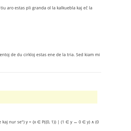
 tiu aro estas pli granda ol la kalkuebla kaj eĉ la
entoj de du cirkloj estas ene de la tria. Sed kiam mi
 kaj nur se") y = {x ∈ P({0, 1}) | (1 ∈ y ↔ 0 ∈ y) ∧ (0