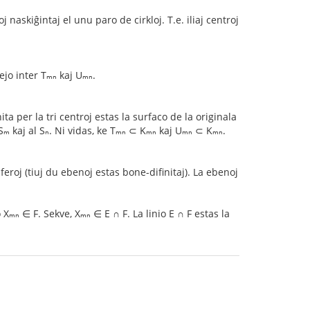
naskiĝintaj el unu paro de cirkloj. T.e. iliaj centroj
ejo inter Tₘₙ kaj Uₘₙ.
a per la tri centroj estas la surfaco de la originala
Sₘ kaj al Sₙ. Ni vidas, ke Tₘₙ ⊂ Kₘₙ kaj Uₘₙ ⊂ Kₘₙ.
eroj (tiuj du ebenoj estas bone-difinitaj). La ebenoj
o Xₘₙ ∈ F. Sekve, Xₘₙ ∈ E ∩ F. La linio E ∩ F estas la