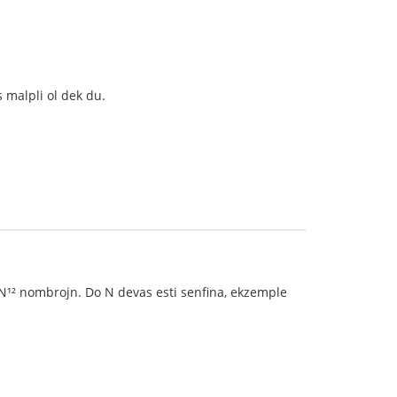
 malpli ol dek du.
 N¹² nombrojn. Do N devas esti senfina, ekzemple