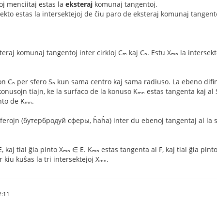
j menciitaj estas la
eksteraj
komunaj tangentoj.
ekto estas la intersektejoj de ĉiu paro de eksteraj komunaj tangentoj 
teraj komunaj tangentoj inter cirkloj Cₘ kaj Cₙ. Estu Xₘₙ la intersekt
n Cₙ per sfero Sₙ kun sama centro kaj sama radiuso. La ebeno difinit
onusojn tiajn, ke la surfaco de la konuso Kₘₙ estas tangenta kaj al 
nto de Kₘₙ.
sferojn (бутербродуй сферы, ĥaĥa) inter du ebenoj tangentaj al la sf
 kaj tial ĝia pinto Xₘₙ ∈ E. Kₘₙ estas tangenta al F, kaj tial ĝia pint
r kiu kuŝas la tri intersektejoj Xₘₙ.
2:11