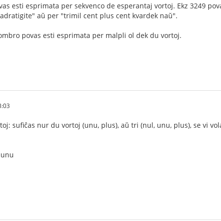
as esti esprimata per sekvenco de esperantaj vortoj. Ekz 3249 pova
adratigite" aŭ per "trimil cent plus cent kvardek naŭ".
ombro povas esti esprimata per malpli ol dek du vortoj.
3:03
ltoj: sufiĉas nur du vortoj (unu, plus), aŭ tri (nul, unu, plus), se vi v
 unu