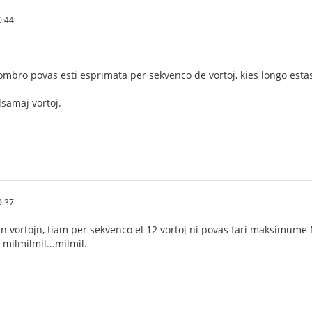
0:44
ombro povas esti esprimata per sekvenco de vortoj, kies longo estas
samaj vortoj.
9:37
n vortojn, tiam per sekvenco el 12 vortoj ni povas fari maksimume
 milmilmil...milmil.