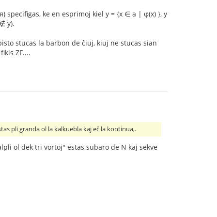
cifigas, ke en esprimoj kiel y = {x ∈ a | φ(x) }, y
∉ y).
isto stucas la barbon de ĉiuj, kiuj ne stucas sian
kis ZF....
stas pli granda ol la kalkuebla kaj eĉ la kontinua,.
pli ol dek tri vortoj" estas subaro de N kaj sekve