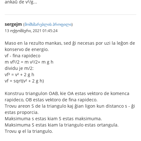
ankaŭ de v²/g...
sergejm
(
მომხმარებლის პროფილი
)
13 ოქტომბერი, 2021 01:45:24
Maso en la rezulto mankas, sed ĝi necesas por uzi la leĝon de
konservo de energio.
vf - fina rapideco
m vf²/2 = m v²/2+ m g h
dividu je m/2:
vf² = v² + 2 g h
vf = sqrt(v² + 2 g h)
Konstruu triangulon OAB, kie OA estas vektoro de komenca
rapideco, OB estas vektoro de fina rapideco.
Trovu areon S de la triangulo kaj ĝian ligon kun distanco s - ĝi
estas proporcia.
Maksimuma s estas kiam S estas maksimuma.
Maksimuma S estas kiam la triangulo estas ortangula.
Trovu φ el la triangulo.