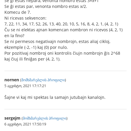
Se ĝi estas nepara, venonta nombro estas 3×x+1
Se ĝi estas par, venonta nombro estas x/2.
Komecu de 7.
Ni ricevas sekvencon:
7, 22, 11, 34, 17, 52, 26, 13, 40, 20, 10, 5, 16, 8, 4, 2, 1, (4, 2, 1)
Ĉu se ni elektas ajnan komencan nombron ni ricevos (4, 2, 1)
en la fino?
Se ni permesos negativajn nombrojn, estas aliaj cikloj,
ekzemple (-2, -1) kaj (0) por nulo.
Por pozitivaj nombroj oni kontrolis ĉiujn nombrojn ĝis 2^68
kaj ĉiuj ili finiĝas per (4, 2, 1).
nornen
(
მომხმარებლის პროფილი
)
5 აგვისტო, 2021 17:17:21
Ŝajne vi kaj mi spektas la samajn jutubajn kanalojn.
sergejm
(
მომხმარებლის პროფილი
)
6 აგვისტო, 2021 17:50:19