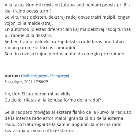
Alia fakto, kiun mi trovis en jutubo, sed neniam pensis pri ĝi -
kial trajno povas turni?
Se vi turnas deksten, dekstraj radoj devas trairi malpli longan
vojon, ol la maldekstraj.
En aŭtomobilo estas diferencialo kaj maldekstraj radoj turnas
pli rapide ol la dekstra.
Sed en trajno maldekstra kaj dekstra rado faras unu tuton -
radan paron, kiu turnas samrapide.
Sen tiu ruzeco trajno perdus multe da energio pro frotado.
nornen
(
მომხმარებლის პროფილი
)
6 აგვისტო, 2021 17:58:25
Ho, tiun ĉi jutuberon mi ne vidis.
Ĉu tio iel rilatas al la konusa formo de la radoj?
Se la radparo moviĝas al ekstera flanko de la kurvo, la radiuso
de la interna rado estos malpli granda ol tiu de la externa
rado. Do traturniĝante la samon angulon, la interna rado
kovras malpli vojon ol la eksterna.