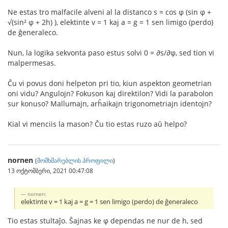
Ne estas tro malfacile alveni al la distanco s = cos φ (sin φ +
√(sin² φ + 2h) ), elektinte v = 1 kaj a = g = 1 sen limigo (perdo)
de ĝeneraleco.
Nun, la logika sekvonta paso estus solvi 0 = ∂s/∂φ, sed tion vi
malpermesas.
Ĉu vi povus doni helpeton pri tio, kiun aspekton geometrian
oni vidu? Angulojn? Fokuson kaj direktilon? Vidi la parabolon
sur konuso? Mallumajn, arĥaikajn trigonometriajn identojn?
Kial vi menciis la mason? Ĉu tio estas ruzo aŭ helpo?
nornen
(
მომხმარებლის პროფილი
)
13 ოქტომბერი, 2021 00:47:08
nornen:
elektinte v = 1 kaj a = g = 1 sen limigo (perdo) de ĝeneraleco
Tio estas stultaĵo. Ŝajnas ke φ dependas ne nur de h, sed