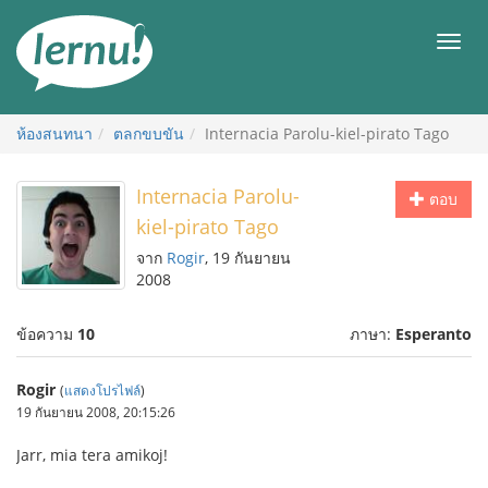
ไป
ยัง
เมนู
สารบัญ
ห้องสนทนา
ตลกขบขัน
Internacia Parolu-kiel-pirato Tago
Internacia Parolu-
ตอบ
kiel-pirato Tago
จาก
Rogir
, 19 กันยายน
2008
ข้อความ
10
ภาษา:
Esperanto
Rogir
(
แสดงโปรไฟล์
)
19 กันยายน 2008, 20:15:26
Jarr, mia tera amikoj!