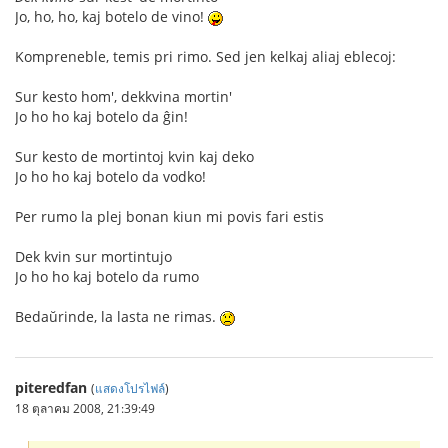
Jo, ho, ho, kaj botelo de vino!
Kompreneble, temis pri rimo. Sed jen kelkaj aliaj eblecoj:
Sur kesto hom', dekkvina mortin'
Jo ho ho kaj botelo da ĝin!
Sur kesto de mortintoj kvin kaj deko
Jo ho ho kaj botelo da vodko!
Per rumo la plej bonan kiun mi povis fari estis
Dek kvin sur mortintujo
Jo ho ho kaj botelo da rumo
Bedaŭrinde, la lasta ne rimas.
piteredfan
(
แสดงโปรไฟล์
)
18 ตุลาคม 2008, 21:39:49