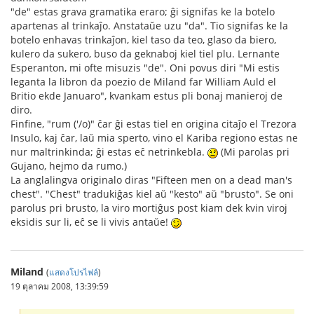
"de" estas grava gramatika eraro; ĝi signifas ke la botelo
apartenas al trinkaĵo. Anstataŭe uzu "da". Tio signifas ke la
botelo enhavas trinkaĵon, kiel taso da teo, glaso da biero,
kulero da sukero, buso da geknaboj kiel tiel plu. Lernante
Esperanton, mi ofte misuzis "de". Oni povus diri "Mi estis
leganta la libron da poezio de Miland far William Auld el
Britio ekde Januaro", kvankam estus pli bonaj manieroj de
diro.
Finfine, "rum ('/o)" ĉar ĝi estas tiel en origina citaĵo el Trezora
Insulo, kaj ĉar, laŭ mia sperto, vino el Kariba regiono estas ne
nur maltrinkinda; ĝi estas eĉ netrinkebla.
(Mi parolas pri
Gujano, hejmo da rumo.)
La anglalingva originalo diras "Fifteen men on a dead man's
chest". "Chest" tradukiĝas kiel aŭ "kesto" aŭ "brusto". Se oni
parolus pri brusto, la viro mortiĝus post kiam dek kvin viroj
eksidis sur li, eĉ se li vivis antaŭe!
Miland
(
แสดงโปรไฟล์
)
19 ตุลาคม 2008, 13:39:59