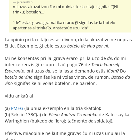
piteredfan:
mi uzus akuzativon ĉar mi opinias ke la citaĵo signifas "(Ni
trinku) botelon..."
"de" estas grava gramatika eraro; ĝi signifas ke la botelo
apartenas al trinkaĵo. Anstataŭe uzu "da". ..
La opinio pri la citaĵo estas diveno, do la akuzativo ne nepras
ĉi tie. Ekzemple, ĝi eble estus
botelo de vino por ni
.
Mi ne konsentas pri la 'grava eraro' pri la uzo de
de
, do mi
intence reuzis ĝin supre. Laŭ paĝo 76 de
Teach Yourself
Esperanto
, oni uzas
da
, se la lasta demando estis
Kiom?
Do
botelo de vino
signifas ke ni volas vinon, de rumon.
Botelo da
vino
signifas ke ni volas botelon, ne barelon.
Vidu ankaŭ al
(a)
PMEG
(la unua ekzemplo en la tria skatolo);
(b) Sekcio 133C(a) de
Plena Analiza Gramatiko
de Kalocsay kaj
Waringhien (bukedo
de
floroj; taĉmento
de
soldatoj).
Efektive, miaopinie ne kutime gravas ĉu ni uzas unu aŭ la
alian.