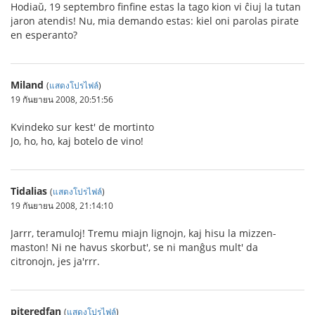
Hodiaŭ, 19 septembro finfine estas la tago kion vi ĉiuj la tutan
jaron atendis! Nu, mia demando estas: kiel oni parolas pirate
en esperanto?
Miland
(
แสดงโปรไฟล์
)
19 กันยายน 2008, 20:51:56
Kvindeko sur kest' de mortinto
Jo, ho, ho, kaj botelo de vino!
Tidalias
(
แสดงโปรไฟล์
)
19 กันยายน 2008, 21:14:10
Jarrr, teramuloj! Tremu miajn lignojn, kaj hisu la mizzen-
maston! Ni ne havus skorbut', se ni manĝus mult' da
citronojn, jes ja'rrr.
piteredfan
(
แสดงโปรไฟล์
)