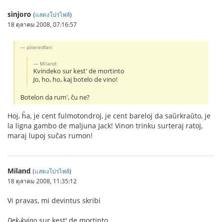
sinjoro
(
แสดงโปรไฟล์
)
18 ตุลาคม 2008, 07:16:57
piteredfan:
Miland:
Kvindeko sur kest' de mortinto
Jo, ho, ho, kaj botelo de vino!
Botelon da rum', ĉu ne?
Hoj, ĥa, je cent fulmotondroj, je cent bareloj da saŭrkraŭto, je
la ligna gambo de maljuna Jack! Vinon trinku surteraj ratoj,
maraj lupoj suĉas rumon!
Miland
(
แสดงโปรไฟล์
)
18 ตุลาคม 2008, 11:35:12
Vi pravas, mi devintus skribi
Dek-kvino
sur kest' de mortinto