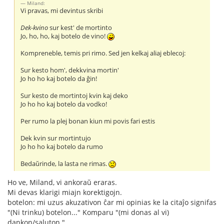
Miland:
Vi pravas, mi devintus skribi
Dek-kvino
sur kest' de mortinto
Jo, ho, ho, kaj botelo de vino!
Kompreneble, temis pri rimo. Sed jen kelkaj aliaj eblecoj:
Sur kesto hom', dekkvina mortin'
Jo ho ho kaj botelo da ĝin!
Sur kesto de mortintoj kvin kaj deko
Jo ho ho kaj botelo da vodko!
Per rumo la plej bonan kiun mi povis fari estis
Dek kvin sur mortintujo
Jo ho ho kaj botelo da rumo
Bedaŭrinde, la lasta ne rimas.
Ho ve, Miland, vi ankoraŭ eraras.
Mi devas klarigi miajn korektigojn.
botelon: mi uzus akuzativon ĉar mi opinias ke la citaĵo signifas
"(Ni trinku) botelon..." Komparu "(mi donas al vi)
dankon/saluton."