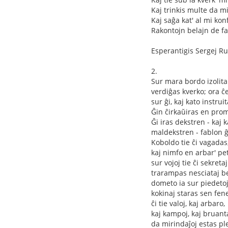
Kaj trinkis multe da mi
Kaj saĝa kat' al mi konf
Rakontojn belajn de fab
Esperantigis Sergej R
2.
Sur mara bordo izolita
verdiĝas kverko; ora ĉ
sur ĝi, kaj kato instruit
Ĝin ĉirkaŭiras en pro
Ĝi iras dekstren - kaj 
maldekstren - fablon ĝ
Koboldo tie ĉi vagadas
kaj nimfo en arbar' pe
sur vojoj tie ĉi sekretaj
trarampas nesciataj be
dometo ia sur piedeto
kokinaj staras sen fene
ĉi tie valoj, kaj arbaro,
kaj kampoj, kaj bruan
da mirindaĵoj estas pl