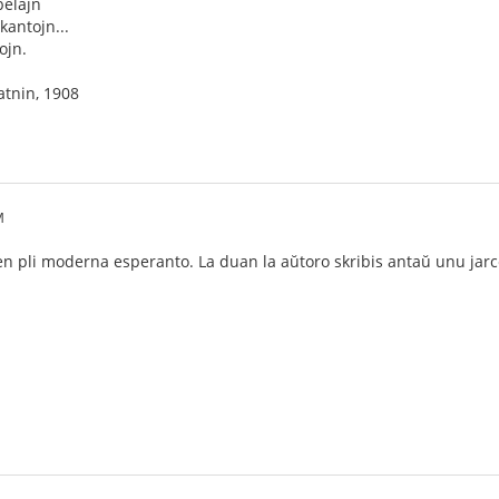
belajn
kantojn...
ojn.
jatnin, 1908
M
en pli moderna esperanto. La duan la aŭtoro skribis antaŭ unu jarc