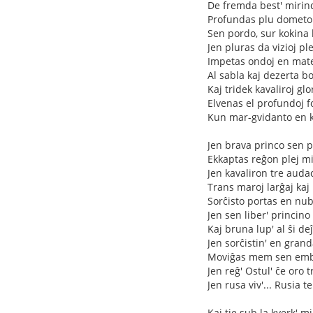
De fremda best' mirind
Profundas plu dometo 
Sen pordo, sur kokina 
Jen pluras da vizioj pl
Impetas ondoj en mat
Al sabla kaj dezerta bor
Kaj tridek kavaliroj glo
Elvenas el profundoj f
Kun mar-gvidanto en k
Jen brava princo sen p
Ekkaptas reĝon plej m
Jen kavaliron tre auda
Trans maroj larĝaj kaj
Sorĉisto portas en nub
Jen sen liber' princino
Kaj bruna lup' al ŝi de
Jen sorĉistin' en grand
Moviĝas mem sen emb
Jen reĝ' Ostul' ĉe oro 
Jen rusa viv'... Rusia t
Kaj tie sub la kverk' mi