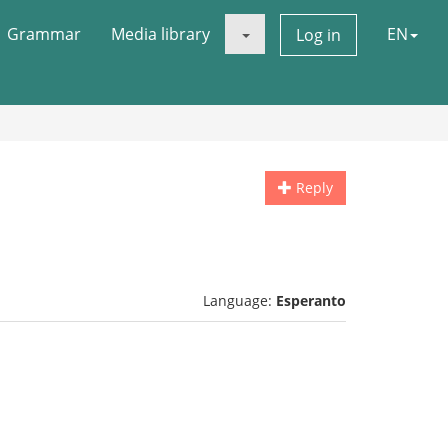
Grammar
Media library
EN
Log in
Reply
Language:
Esperanto