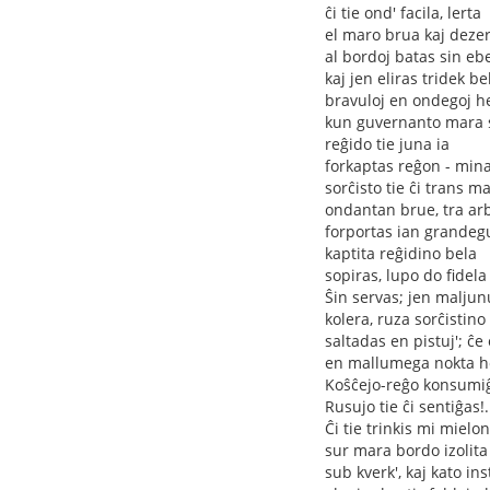
ĉi tie ond' facila, lerta
el maro brua kaj deze
al bordoj batas sin eb
kaj jen eliras tridek be
bravuloj en ondegoj he
kun guvernanto mara s
reĝido tie juna ia
forkaptas reĝon - min
sorĉisto tie ĉi trans m
ondantan brue, tra ar
forportas ian grandeg
kaptita reĝidino bela
sopiras, lupo do fidela
Ŝin servas; jen maljun
kolera, ruza sorĉistino
saltadas en pistuj'; ĉe
en mallumega nokta h
Koŝĉejo-reĝo konsumi
Rusujo tie ĉi sentiĝas!.
Ĉi tie trinkis mi mielon
sur mara bordo izolita
sub kverk', kaj kato ins