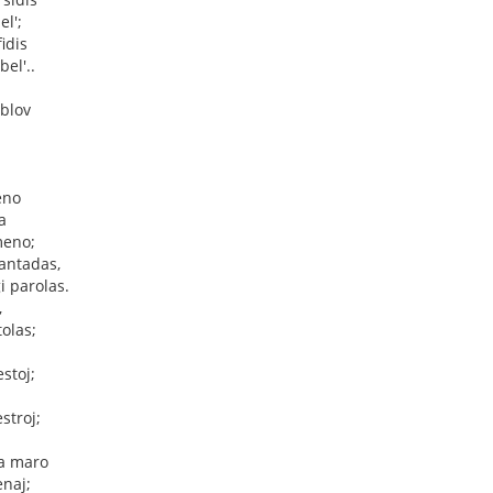
el';
idis
el'..
ublov
eno
a
meno;
kantadas,
i parolas.
,
tolas;
stoj;
j
stroj;
ta maro
enaj;