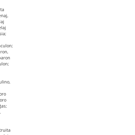
rta
enaj,
laj
laj
ia;
aculon;
aron,
baron
ulon;
ulino,
 oro
oro
ĝas;
.
truita