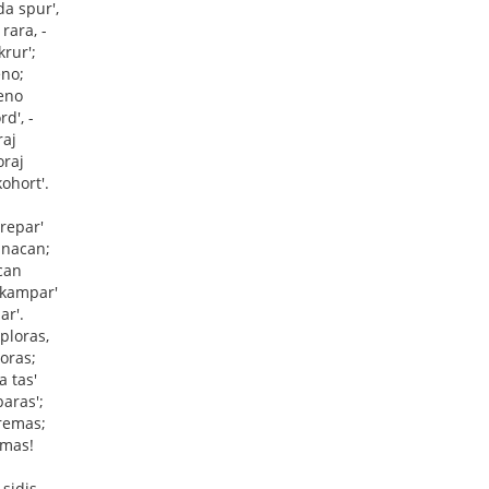
a spur',
rara, -
krur';
eno;
eno
d', -
raj
oraj
ohort'.
repar'
inacan;
can
 kampar'
ar'.
 ploras,
ĵoras;
a tas'
aras';
tremas;
emas!
 sidis