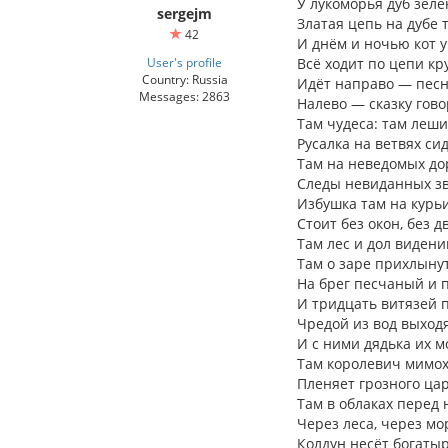
У лукоморья дуб зелё
sergejm
Златая цепь на дубе 
42
И днём и ночью кот 
User's profile
Всё ходит по цепи кр
Country: Russia
Идёт направо — песн
Messages: 2863
Налево — сказку гово
Там чудеса: там леши
Русалка на ветвях сид
Там на неведомых до
Следы невиданных з
Избушка там на курь
Стоит без окон, без д
Там лес и дол видени
Там о заре прихлыну
На брег песчаный и п
И тридцать витязей 
Чредой из вод выходя
И с ними дядька их м
Там королевич мимо
Пленяет грозного цар
Там в облаках перед
Через леса, через мо
Колдун несёт богатыр