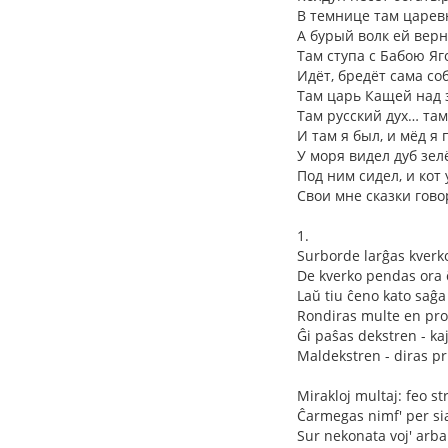
В темнице там царев
А бурый волк ей верн
Там ступа с Бабою Яг
Идёт, бредёт сама со
Там царь Кащей над 
Там русский дух… там
И там я был, и мёд я 
У моря видел дуб зел
Под ним сидел, и кот
Свои мне сказки гово
1.
Surborde larĝas kverk
De kverko pendas ora 
Laŭ tiu ĉeno kato saĝa
Rondiras multe en pr
Ĝi paŝas dekstren - ka
Maldekstren - diras pri
Mirakloj multaj: feo st
Ĉarmegas nimf' per sia
Sur nekonata voj' arba