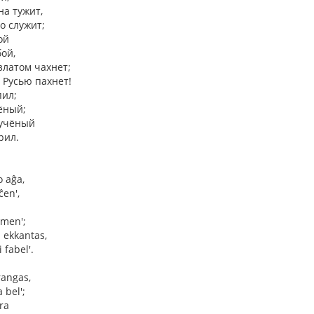
на тужит,
о служит;
ой
бой,
златом чахнет;
 Русью пахнет!
пил;
ёный;
 учёный
рил.
o aĝa,
ĉen',
omen';
j ekkantas,
 fabel'.
rangas,
 bel';
ra