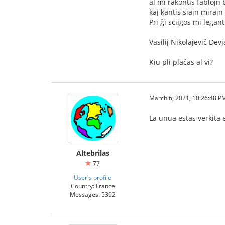
al mi rakontis fablojn 
kaj kantis siajn mirajn 
Pri ĝi sciigos mi legant
Vasilij Nikolajeviĉ Dev
Kiu pli plaĉas al vi?
March 6, 2021, 10:26:48 P
La unua estas verkita 
Altebrilas
77
User's profile
Country: France
Messages: 5392