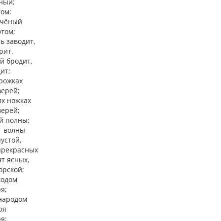
ный;
том:
учёный
угом;
ь заводит,
рит.
й бродит,
ит;
рожках
верей;
их ножках
верей;
й полны;
т волны
устой,
прекрасных
т ясных,
орской;
ходом
я;
 народом
ря
я;