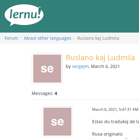
Skip
to
the
content
Forum
About other languages
Ruslano kaj Ludmila
Ruslano kaj Ludmila
by
sergejm
, March 6, 2021
Messages:
4
March 6, 2021, 5:47:31 AM
Estas du tradukoj de l
Rusa originalo: