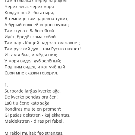
Там в облаках перед народом
Через леса, через моря
Колдун несёт богатыря;
В темнице там царевна тужит,
А бурый волк ей верно служит;
Там ступа с Бабою Ягой
Идёт, бредёт сама собой,
Там царь Кащей над златом чахнет;
Там русский дух… там Русью пахнет!
И там я был, и мёд я пил;
У моря видел дуб зелёный;
Под ним сидел, и кот учёный
Свои мне сказки говорил.
1.
Surborde larĝas kverko aĝa,
De kverko pendas ora ĉen',
Laŭ tiu ĉeno kato saĝa
Rondiras multe en promen';
Ĝi paŝas dekstren - kaj ekkantas,
Maldekstren - diras pri fabel'.
Mirakloj multaj: feo strangas,