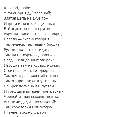
Rusa originalo:
У лукоморья дуб зелёный;
Златая цепь на дубе том:
И днём и ночью кот учёный
Всё ходит по цепи кругом;
Идёт направо — песнь заводит,
Налево — сказку говорит.
Там чудеса: там леший бродит,
Русалка на ветвях сидит;
Там на неведомых дорожках
Следы невиданных зверей;
Избушка там на курьих ножках
Стоит без окон, без дверей;
Там лес и дол видений полны;
Там о заре прихлынут волны
На брег песчаный и пустой,
И тридцать витязей прекрасных
Чредой из вод выходят ясных,
И с ними дядька их морской;
Там королевич мимоходом
Пленяет грозного царя;