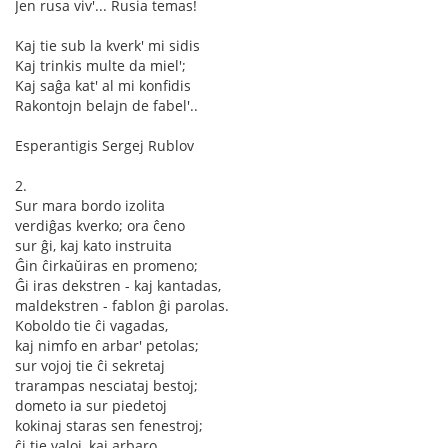
Jen rusa viv'... Rusia temas!
Kaj tie sub la kverk' mi sidis
Kaj trinkis multe da miel';
Kaj saĝa kat' al mi konfidis
Rakontojn belajn de fabel'..
Esperantigis Sergej Rublov
2.
Sur mara bordo izolita
verdiĝas kverko; ora ĉeno
sur ĝi, kaj kato instruita
Ĝin ĉirkaŭiras en promeno;
Ĝi iras dekstren - kaj kantadas,
maldekstren - fablon ĝi parolas.
Koboldo tie ĉi vagadas,
kaj nimfo en arbar' petolas;
sur vojoj tie ĉi sekretaj
trarampas nesciataj bestoj;
dometo ia sur piedetoj
kokinaj staras sen fenestroj;
ĉi tie valoj, kaj arbaro,