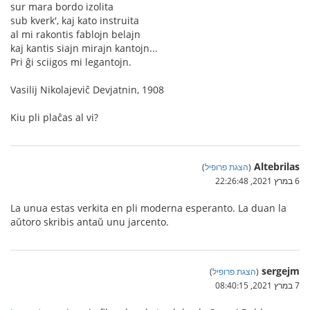
sur mara bordo izolita
sub kverk', kaj kato instruita
al mi rakontis fablojn belajn
kaj kantis siajn mirajn kantojn...
Pri ĝi sciigos mi legantojn.
Vasilij Nikolajeviĉ Devjatnin, 1908
Kiu pli plaĉas al vi?
Altebrilas
(
הצגת פרופיל
)
6 במרץ 2021, 22:26:48
La unua estas verkita en pli moderna esperanto. La duan la
aŭtoro skribis antaŭ unu jarcento.
sergejm
(
הצגת פרופיל
)
7 במרץ 2021, 08:40:15