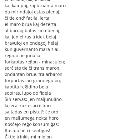
kaj kampoj, kaj bruanta maro
da mirindaĵoj estas plenaj;
ĉi tie ond' facila, lerta
el maro brua kaj dezerta
al bordoj batas sin ebenaj,
kaj jen eliras tridek belaj
bravuloj en ondegoj helaj
kun guvernanto mara sia;
reĝido tie juna ia
forkaptas reĝon - minaculon;
sorĉisto tie ĉi trans maron,
ondantan brue, tra arbaron
forportas ian grandegulon;
kaptita reĝidino bela
sopiras, lupo do fidela
Ŝin servas; jen maljunulino,
kolera, ruza sorĉistino
saltadas en pistuj'; ĉe oro
en mallumega nokta horo
Koŝĉejo-reĝo konsumiĝas;
Rusujo tie ĉi sentiĝas!..
Ĉi tie trinkis mi mielon