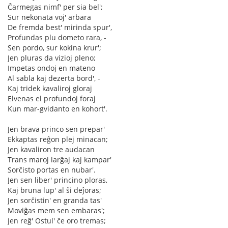
Ĉarmegas nimf' per sia bel';
Sur nekonata voj' arbara
De fremda best' mirinda spur',
Profundas plu dometo rara, -
Sen pordo, sur kokina krur';
Jen pluras da vizioj pleno;
Impetas ondoj en mateno
Al sabla kaj dezerta bord', -
Kaj tridek kavaliroj gloraj
Elvenas el profundoj foraj
Kun mar-gvidanto en kohort'.
Jen brava princo sen prepar'
Ekkaptas reĝon plej minacan;
Jen kavaliron tre audacan
Trans maroj larĝaj kaj kampar'
Sorĉisto portas en nubar'.
Jen sen liber' princino ploras,
Kaj bruna lup' al ŝi deĵoras;
Jen sorĉistin' en granda tas'
Moviĝas mem sen embaras';
Jen reĝ' Ostul' ĉe oro tremas;