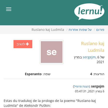
תוכן
עניינים
תפריט
פורום
על שפות אחרות
Ruslano kaj Ludmila
Ruslano kaj
להגיב
Ludmila
של
sergejm
, 6 במרץ
2021
הודעות:
4
שפה:
Esperanto
sergejm
(
הצגת פרופיל
)
6 במרץ 2021, 05:47:31
Estas du tradukoj de la prologo de la poemo "Ruslano kaj
Ludmila" de Aleksndr Puŝkin: