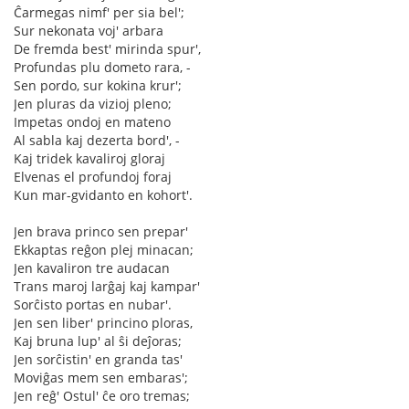
Ĉarmegas nimf' per sia bel';
Sur nekonata voj' arbara
De fremda best' mirinda spur',
Profundas plu dometo rara, -
Sen pordo, sur kokina krur';
Jen pluras da vizioj pleno;
Impetas ondoj en mateno
Al sabla kaj dezerta bord', -
Kaj tridek kavaliroj gloraj
Elvenas el profundoj foraj
Kun mar-gvidanto en kohort'.
Jen brava princo sen prepar'
Ekkaptas reĝon plej minacan;
Jen kavaliron tre audacan
Trans maroj larĝaj kaj kampar'
Sorĉisto portas en nubar'.
Jen sen liber' princino ploras,
Kaj bruna lup' al ŝi deĵoras;
Jen sorĉistin' en granda tas'
Moviĝas mem sen embaras';
Jen reĝ' Ostul' ĉe oro tremas;