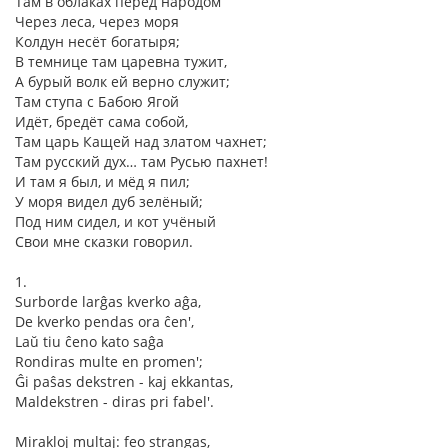
Там в облаках перед народом
Через леса, через моря
Колдун несёт богатыря;
В темнице там царевна тужит,
А бурый волк ей верно служит;
Там ступа с Бабою Ягой
Идёт, бредёт сама собой,
Там царь Кащей над златом чахнет;
Там русский дух… там Русью пахнет!
И там я был, и мёд я пил;
У моря видел дуб зелёный;
Под ним сидел, и кот учёный
Свои мне сказки говорил.
1.
Surborde larĝas kverko aĝa,
De kverko pendas ora ĉen',
Laŭ tiu ĉeno kato saĝa
Rondiras multe en promen';
Ĝi paŝas dekstren - kaj ekkantas,
Maldekstren - diras pri fabel'.
Mirakloj multaj: feo strangas,