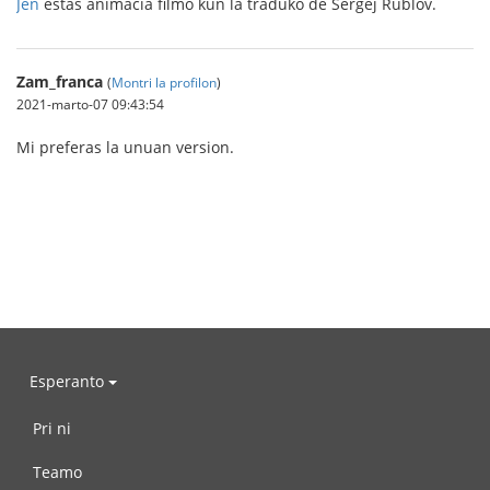
Jen
estas animacia filmo kun la traduko de Sergej Rublov.
Zam_franca
(
Montri la profilon
)
2021-marto-07 09:43:54
Mi preferas la unuan version.
Esperanto
Pri ni
Teamo