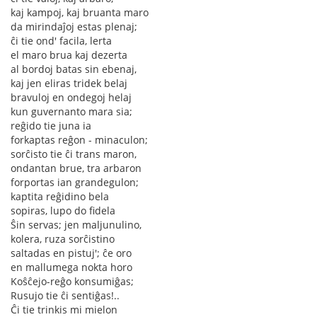
kaj kampoj, kaj bruanta maro
da mirindaĵoj estas plenaj;
ĉi tie ond' facila, lerta
el maro brua kaj dezerta
al bordoj batas sin ebenaj,
kaj jen eliras tridek belaj
bravuloj en ondegoj helaj
kun guvernanto mara sia;
reĝido tie juna ia
forkaptas reĝon - minaculon;
sorĉisto tie ĉi trans maron,
ondantan brue, tra arbaron
forportas ian grandegulon;
kaptita reĝidino bela
sopiras, lupo do fidela
Ŝin servas; jen maljunulino,
kolera, ruza sorĉistino
saltadas en pistuj'; ĉe oro
en mallumega nokta horo
Koŝĉejo-reĝo konsumiĝas;
Rusujo tie ĉi sentiĝas!..
Ĉi tie trinkis mi mielon