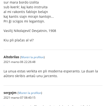
sur mara bordo izolita
sub kverk', kaj kato instruita
al mi rakontis fablojn belajn
kaj kantis siajn mirajn kantojn...
Pri ĝi sciigos mi legantojn.
Vasilij Nikolajeviĉ Devjatnin, 1908
Kiu pli plaĉas al vi?
Altebrilas
(
Montri la profilon
)
2021-marto-06 22:26:48
La unua estas verkita en pli moderna esperanto. La duan la
aŭtoro skribis antaŭ unu jarcento.
sergejm
(
Montri la profilon
)
2021-marto-07 08:40:15