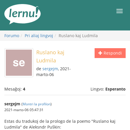
Al
la
Men
enhavo
Forumo
Pri aliaj lingvoj
Ruslano kaj Ludmila
Ruslano kaj
Respondi
Ludmila
de
sergejm
, 2021-
marto-06
Mesaĝoj:
4
Lingvo:
Esperanto
sergejm
(
Montri la profilon
)
2021-marto-06 05:47:31
Estas du tradukoj de la prologo de la poemo "Ruslano kaj
Ludmila" de Aleksndr Puŝkin: