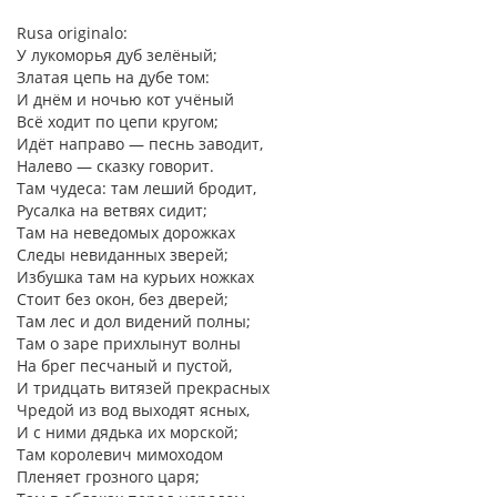
Rusa originalo:
У лукоморья дуб зелёный;
Златая цепь на дубе том:
И днём и ночью кот учёный
Всё ходит по цепи кругом;
Идёт направо — песнь заводит,
Налево — сказку говорит.
Там чудеса: там леший бродит,
Русалка на ветвях сидит;
Там на неведомых дорожках
Следы невиданных зверей;
Избушка там на курьих ножках
Стоит без окон, без дверей;
Там лес и дол видений полны;
Там о заре прихлынут волны
На брег песчаный и пустой,
И тридцать витязей прекрасных
Чредой из вод выходят ясных,
И с ними дядька их морской;
Там королевич мимоходом
Пленяет грозного царя;