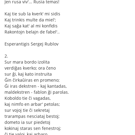
Jen rusa viv'... Rusia temas!
Kaj tie sub la kverk' mi sidis
Kaj trinkis multe da miel';
Kaj saĝa kat' al mi konfidis
Rakontojn belajn de fabel'..
Esperantigis Sergej Rublov
2.
Sur mara bordo izolita
verdiĝas kverko; ora ĉeno
sur ĝi, kaj kato instruita
Ĝin ĉirkaŭiras en promeno;
Ĝi iras dekstren - kaj kantadas,
maldekstren - fablon ĝi parolas.
Koboldo tie ĉi vagadas,
kaj nimfo en arbar' petolas;
sur vojoj tie ĉi sekretaj
trarampas nesciataj bestoj;
dometo ia sur piedetoj
kokinaj staras sen fenestroj;
ĉi tie valoj, kaj arbaro,