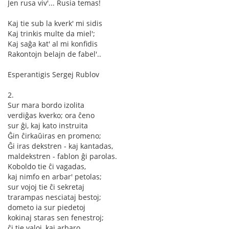
Jen rusa viv'... Rusia temas!
Kaj tie sub la kverk' mi sidis
Kaj trinkis multe da miel';
Kaj saĝa kat' al mi konfidis
Rakontojn belajn de fabel'..
Esperantigis Sergej Rublov
2.
Sur mara bordo izolita
verdiĝas kverko; ora ĉeno
sur ĝi, kaj kato instruita
Ĝin ĉirkaŭiras en promeno;
Ĝi iras dekstren - kaj kantadas,
maldekstren - fablon ĝi parolas.
Koboldo tie ĉi vagadas,
kaj nimfo en arbar' petolas;
sur vojoj tie ĉi sekretaj
trarampas nesciataj bestoj;
dometo ia sur piedetoj
kokinaj staras sen fenestroj;
ĉi tie valoj, kaj arbaro,