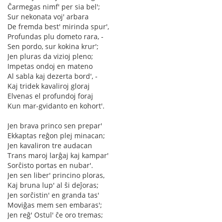
Ĉarmegas nimf' per sia bel';
Sur nekonata voj' arbara
De fremda best' mirinda spur',
Profundas plu dometo rara, -
Sen pordo, sur kokina krur';
Jen pluras da vizioj pleno;
Impetas ondoj en mateno
Al sabla kaj dezerta bord', -
Kaj tridek kavaliroj gloraj
Elvenas el profundoj foraj
Kun mar-gvidanto en kohort'.
Jen brava princo sen prepar'
Ekkaptas reĝon plej minacan;
Jen kavaliron tre audacan
Trans maroj larĝaj kaj kampar'
Sorĉisto portas en nubar'.
Jen sen liber' princino ploras,
Kaj bruna lup' al ŝi deĵoras;
Jen sorĉistin' en granda tas'
Moviĝas mem sen embaras';
Jen reĝ' Ostul' ĉe oro tremas;