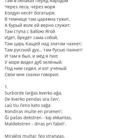
Там в облаках перед народом
Через леса, через моря
Колдун несёт богатыря;
В темнице там царевна тужит,
А бурый волк ей верно служит;
Там ступа с Бабою Ягой
Идёт, бредёт сама собой,
Там царь Кащей над златом чахнет;
Там русский дух… там Русью пахнет!
И там я был, и мёд я пил;
У моря видел дуб зелёный;
Под ним сидел, и кот учёный
Свои мне сказки говорил.
1.
Surborde larĝas kverko aĝa,
De kverko pendas ora ĉen',
Laŭ tiu ĉeno kato saĝa
Rondiras multe en promen';
Ĝi paŝas dekstren - kaj ekkantas,
Maldekstren - diras pri fabel'.
Mirakloj multaj: feo strangas,