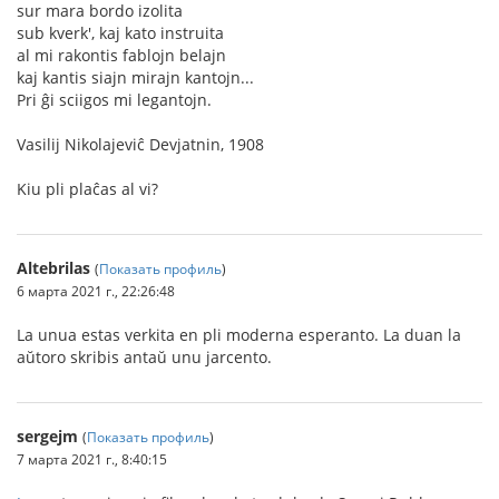
sur mara bordo izolita
sub kverk', kaj kato instruita
al mi rakontis fablojn belajn
kaj kantis siajn mirajn kantojn...
Pri ĝi sciigos mi legantojn.
Vasilij Nikolajeviĉ Devjatnin, 1908
Kiu pli plaĉas al vi?
Altebrilas
(
Показать профиль
)
6 марта 2021 г., 22:26:48
La unua estas verkita en pli moderna esperanto. La duan la
aŭtoro skribis antaŭ unu jarcento.
sergejm
(
Показать профиль
)
7 марта 2021 г., 8:40:15