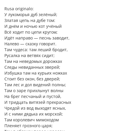
Rusa originalo:
У лукоморья дуб зелёный;
Златая цепь на дубе том:
И днём и ночью кот учёный
Всё ходит по цепи кругом;
Идёт направо — песнь заводит,
Налево — сказку говорит.
Там чудеса: там леший бродит,
Русалка на ветвях сидит;
Там на неведомых дорожках
Следы невиданных зверей;
Избушка там на курьих ножках
Стоит без окон, без дверей;
Там лес и дол видений полны;
Там о заре прихлынут волны
На брег песчаный и пустой,
И тридцать витязей прекрасных
Чредой из вод выходят ясных,
И с ними дядька их морской;
Там королевич мимоходом
Пленяет грозного царя;