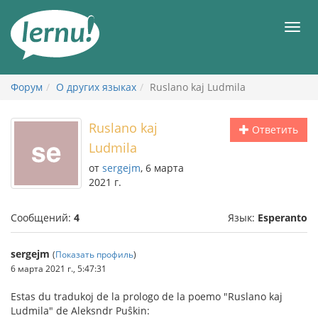
К
содержанию
Мен
Форум
О других языках
Ruslano kaj Ludmila
Ruslano kaj
Ответить
Ludmila
от
sergejm
, 6 марта
2021 г.
Сообщений:
4
Язык:
Esperanto
sergejm
(
Показать профиль
)
6 марта 2021 г., 5:47:31
Estas du tradukoj de la prologo de la poemo "Ruslano kaj
Ludmila" de Aleksndr Puŝkin: