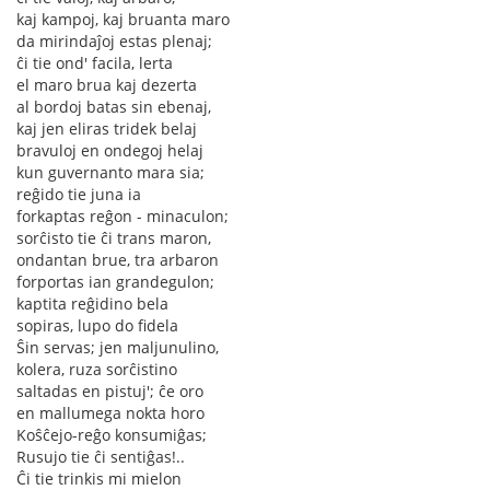
kaj kampoj, kaj bruanta maro
da mirindaĵoj estas plenaj;
ĉi tie ond' facila, lerta
el maro brua kaj dezerta
al bordoj batas sin ebenaj,
kaj jen eliras tridek belaj
bravuloj en ondegoj helaj
kun guvernanto mara sia;
reĝido tie juna ia
forkaptas reĝon - minaculon;
sorĉisto tie ĉi trans maron,
ondantan brue, tra arbaron
forportas ian grandegulon;
kaptita reĝidino bela
sopiras, lupo do fidela
Ŝin servas; jen maljunulino,
kolera, ruza sorĉistino
saltadas en pistuj'; ĉe oro
en mallumega nokta horo
Koŝĉejo-reĝo konsumiĝas;
Rusujo tie ĉi sentiĝas!..
Ĉi tie trinkis mi mielon