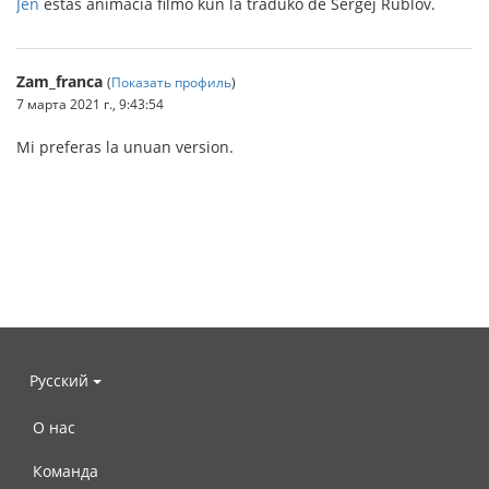
Jen
estas animacia filmo kun la traduko de Sergej Rublov.
Zam_franca
(
Показать профиль
)
7 марта 2021 г., 9:43:54
Mi preferas la unuan version.
Русский
О нас
Команда