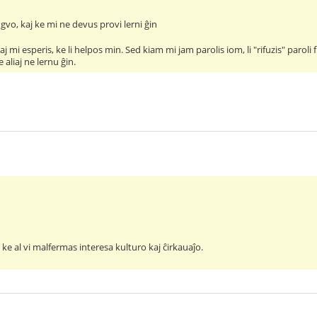
lingvo, kaj ke mi ne devus provi lerni ĝin
 mi esperis, ke li helpos min. Sed kiam mi jam parolis iom, li "rifuzis" paroli 
e aliaj ne lernu ĝin.
ke al vi malfermas interesa kulturo kaj ĉirkauaĵo.