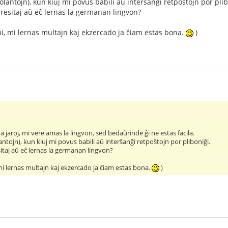
lantojn), kun kiuj mi povus babili aŭ interŝanĝi retpoŝtojn por plib
nteresitaj aŭ eĉ lernas la germanan lingvon?
mi, mi lernas multajn kaj ekzercado ja ĉiam estas bona.
)
 jaroj, mi vere amas la lingvon, sed bedaŭrinde ĝi ne estas facila.
ntojn), kun kiuj mi povus babili aŭ interŝanĝi retpoŝtojn por pliboniĝi.
esitaj aŭ eĉ lernas la germanan lingvon?
 mi lernas multajn kaj ekzercado ja ĉiam estas bona.
)