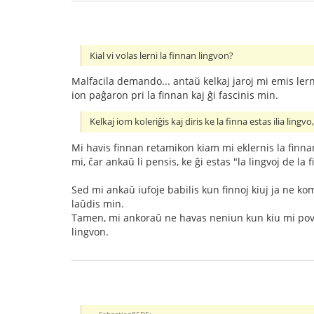
Kial vi volas lerni la finnan lingvon?
Malfacila demando... antaŭ kelkaj jaroj mi emis lerni
ion paĝaron pri la finnan kaj ĝi fascinis min.
Kelkaj iom koleriĝis kaj diris ke la finna estas ilia lingv
Mi havis finnan retamikon kiam mi eklernis la finnan 
mi, ĉar ankaŭ li pensis, ke ĝi estas "la lingvoj de la f
Sed mi ankaŭ iufoje babilis kun finnoj kiuj ja ne kom
laŭdis min.
Tamen, mi ankoraŭ ne havas neniun kun kiu mi povas 
lingvon.