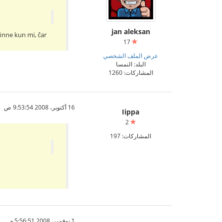
jan aleksan
finne kun mi, ĉar
17
عرض الملف الشخصي
البلد: النمسا
المشاركات: 1260
16 أكتوبر، 2008 9:53:54 ص
Iippa
2
المشاركات: 197
1 نوفمبر، 2008 5:56:51 م