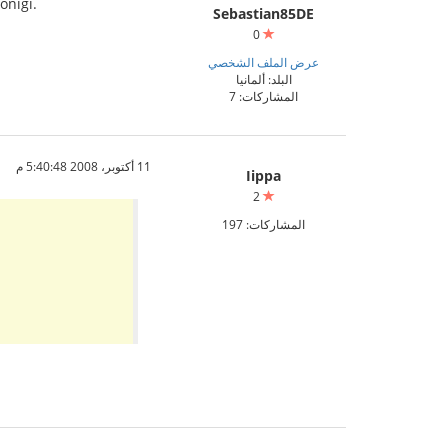
oniĝi.
Sebastian85DE
0
عرض الملف الشخصي
البلد: ألمانيا
المشاركات: 7
11 أكتوبر، 2008 5:40:48 م
Iippa
2
المشاركات: 197