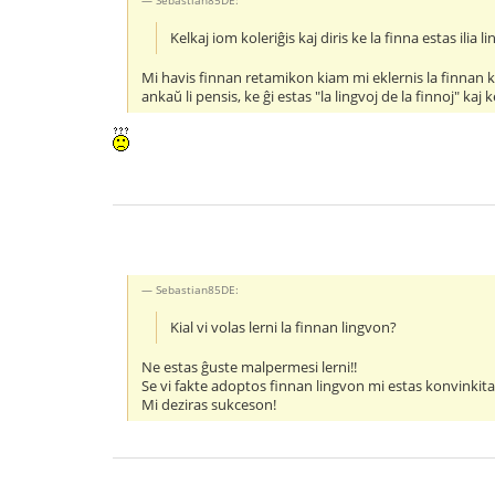
Sebastian85DE:
Kelkaj iom koleriĝis kaj diris ke la finna estas ilia 
Mi havis finnan retamikon kiam mi eklernis la finnan kaj
ankaŭ li pensis, ke ĝi estas "la lingvoj de la finnoj" kaj k
Sebastian85DE:
Kial vi volas lerni la finnan lingvon?
Ne estas ĝuste malpermesi lerni!!
Se vi fakte adoptos finnan lingvon mi estas konvinkita 
Mi deziras sukceson!