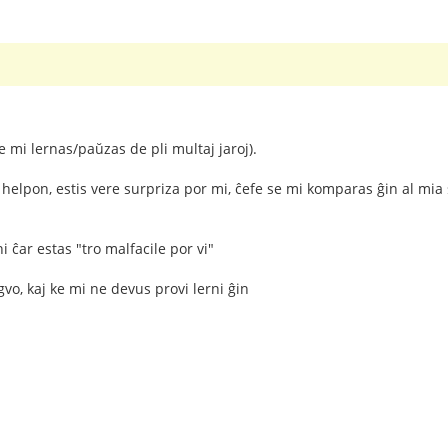
e mi lernas/paŭzas de pli multaj jaroj).
tis helpon, estis vere surpriza por mi, ĉefe se mi komparas ĝin al mi
ni ĉar estas "tro malfacile por vi"
ingvo, kaj ke mi ne devus provi lerni ĝin