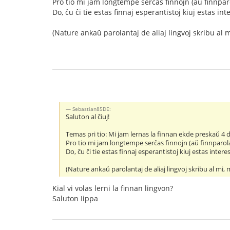
Pro tio mi jam longtempe serĉas finnojn (aŭ finnparo
Do, ĉu ĉi tie estas finnaj esperantistoj kiuj estas i
(Nature ankaŭ parolantaj de aliaj lingvoj skribu al 
Sebastian85DE:
Saluton al ĉiuj!
Temas pri tio: Mi jam lernas la finnan ekde preskaŭ 4 da
Pro tio mi jam longtempe serĉas finnojn (aŭ finnparola
Do, ĉu ĉi tie estas finnaj esperantistoj kiuj estas inter
(Nature ankaŭ parolantaj de aliaj lingvoj skribu al mi,
Kial vi volas lerni la finnan lingvon?
Saluton Iippa