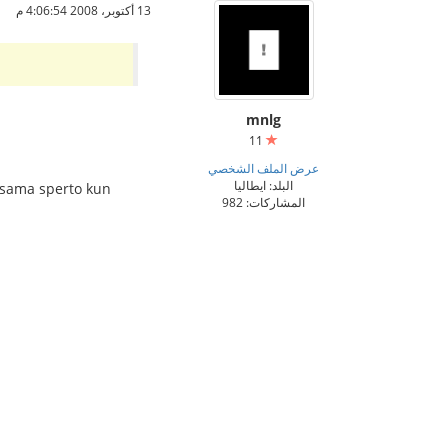
13 أكتوبر، 2008 4:06:54 م
mnlg
11
عرض الملف الشخصي
البلد: ايطاليا
a sama sperto kun
المشاركات: 982