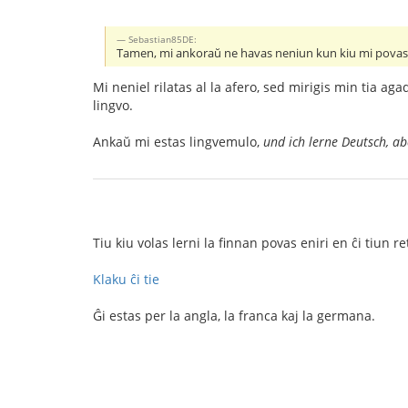
Sebastian85DE:
Tamen, mi ankoraŭ ne havas neniun kun kiu mi povas daŭ
Mi neniel rilatas al la afero, sed mirigis min tia ag
lingvo.
Ankaŭ mi estas lingvemulo,
und ich lerne Deutsch, ab
Tiu kiu volas lerni la finnan povas eniri en ĉi tiun r
Klaku ĉi tie
Ĝi estas per la angla, la franca kaj la germana.