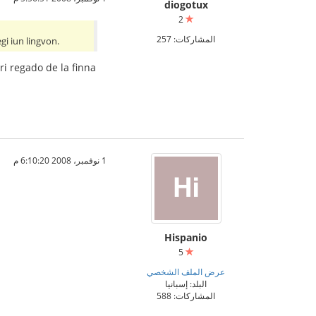
diogotux
2
المشاركات: 257
gi iun lingvon.
pri regado de la finna
1 نوفمبر، 2008 6:10:20 م
Hispanio
5
عرض الملف الشخصي
البلد: إسبانيا
المشاركات: 588