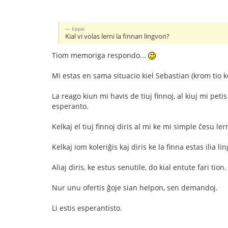
Iippa:
Kial vi volas lerni la finnan lingvon?
Tiom memoriga respondo...
Mi estas en sama situacio kiel Sebastian (krom tio k
La reago kiun mi havis de tiuj finnoj, al kiuj mi pe
esperanto.
Kelkaj el tiuj finnoj diris al mi ke mi simple ĉesu ler
Kelkaj iom koleriĝis kaj diris ke la finna estas ilia l
Aliaj diris, ke estus senutile, do kial entute fari tion.
Nur unu ofertis ĝoje sian helpon, sen demandoj.
Li estis esperantisto.