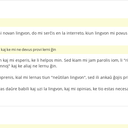
 novan lingvon, do mi serĉis en la interreto, kiun lingvon mi povus l
o, kaj ke mi ne devus provi lerni ĝin
kaj mi esperis, ke li helpos min. Sed kiam mi jam parolis iom, li "ri
innoj" kaj ke aliaj ne lernu ĝin.
prenis, kial mi lernas tiun "neŭtilan lingvon", sed ili ankaŭ ĝojis pr
daŭre babili kaj uzi la lingvon, kaj mi opinias, ke tio estas neces