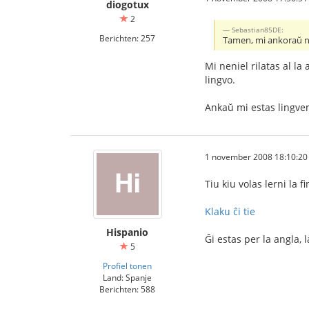
diogotux
2
Sebastian85DE:
Berichten: 257
Tamen, mi ankoraŭ ne 
Mi neniel rilatas al la
lingvo.
Ankaŭ mi estas lingv
1 november 2008 18:10:20
Tiu kiu volas lerni la 
Klaku ĉi tie
Hispanio
Ĝi estas per la angla, 
5
Profiel tonen
Land: Spanje
Berichten: 588