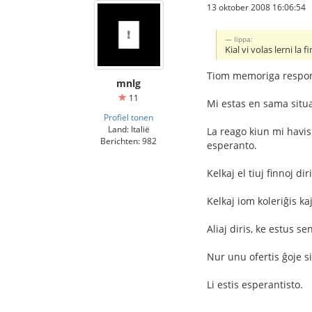
13 oktober 2008 16:06:54
Iippa:
Kial vi volas lerni la 
Tiom memoriga respo
mnlg
11
Mi estas en sama situac
Profiel tonen
Land: Italië
La reago kiun mi havis 
Berichten: 982
esperanto.
Kelkaj el tiuj finnoj di
Kelkaj iom koleriĝis kaj
Aliaj diris, ke estus sen
Nur unu ofertis ĝoje 
Li estis esperantisto.