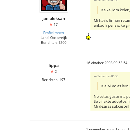
Sebastian85DE:
Kelkaj iom koleriĝ
jan aleksan
Mi havis finnan retami
17
ankaŭ li pensis, ke ĝi 
Profiel tonen
Land: Oostenrijk
Berichten: 1260
16 oktober 2008 09:53:54
Iippa
2
Sebastian85DE:
Berichten: 197
Kial vi volas lern
Ne estas ĝuste malper
Se vi fakte adoptos f
Mi deziras sukceson!
1 november 2008 17:56:51