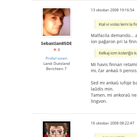
13 oktober 2008 19:16:54
Kial vi volas lerni la 
Malfacila demando... an
ion paĝaron pri la finn
Sebastian85DE
0
Kelkaj iom koleriĝis ka
Profiel tonen
Land: Duitsland
Mi havis finnan retamik
Berichten: 7
mi, ĉar ankaŭ li pensis,
Sed mi ankaŭ iufoje bab
laŭdis min.
Tamen, mi ankoraŭ ne h
lingvon.
16 oktober 2008 08:22:47