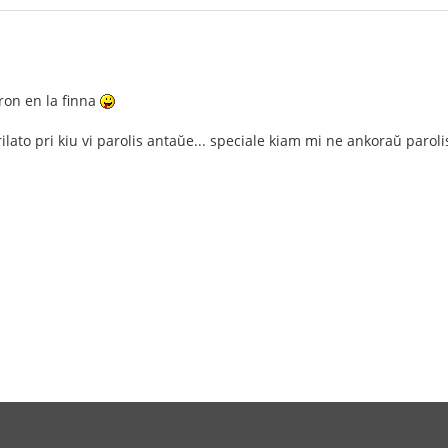
ron en la finna
rilato pri kiu vi parolis antaŭe... speciale kiam mi ne ankoraŭ paro