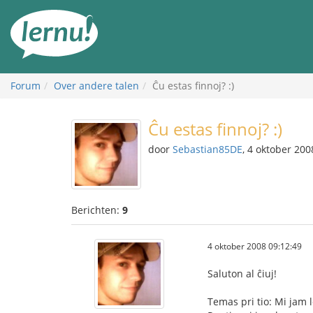
Naar
de
inhoud
Forum
Over andere talen
Ĉu estas finnoj? :)
Ĉu estas finnoj? :)
door
Sebastian85DE
, 4 oktober 200
Berichten:
9
4 oktober 2008 09:12:49
Saluton al ĉiuj!
Temas pri tio: Mi jam 