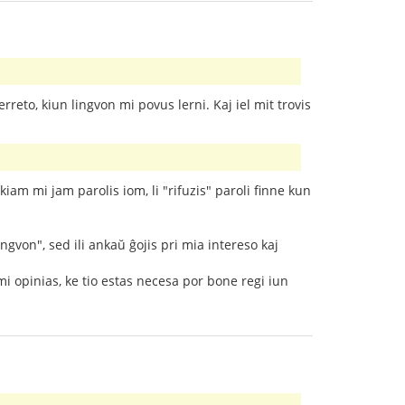
rreto, kiun lingvon mi povus lerni. Kaj iel mit trovis
iam mi jam parolis iom, li "rifuzis" paroli finne kun
ngvon", sed ili ankaŭ ĝojis pri mia intereso kaj
i opinias, ke tio estas necesa por bone regi iun