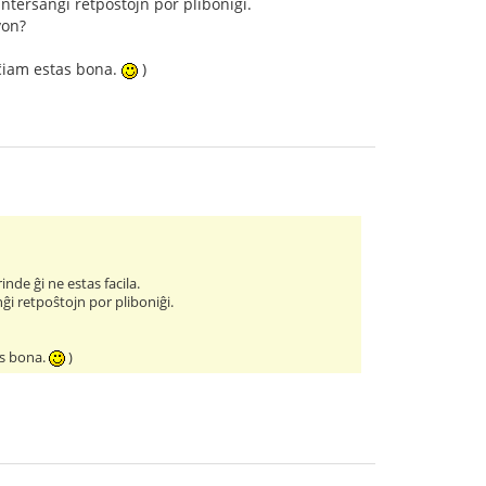
interŝanĝi retpoŝtojn por pliboniĝi.
von?
 ĉiam estas bona.
)
nde ĝi ne estas facila.
ĝi retpoŝtojn por pliboniĝi.
as bona.
)