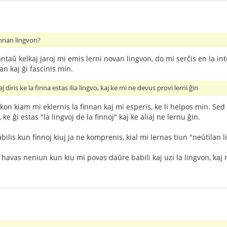
finnan lingvon?
taŭ kelkaj jaroj mi emis lerni novan lingvon, do mi serĉis en la inte
an kaj ĝi fascinis min.
j diris ke la finna estas ilia lingvo, kaj ke mi ne devus provi lerni ĝin
on kiam mi eklernis la finnan kaj mi esperis, ke li helpos min. Sed k
 ke ĝi estas "la lingvoj de la finnoj" kaj ke aliaj ne lernu ĝin.
ilis kun finnoj kiuj ja ne komprenis, kial mi lernas tiun "neŭtilan li
avas neniun kun kiu mi povas daŭre babili kaj uzi la lingvon, kaj m