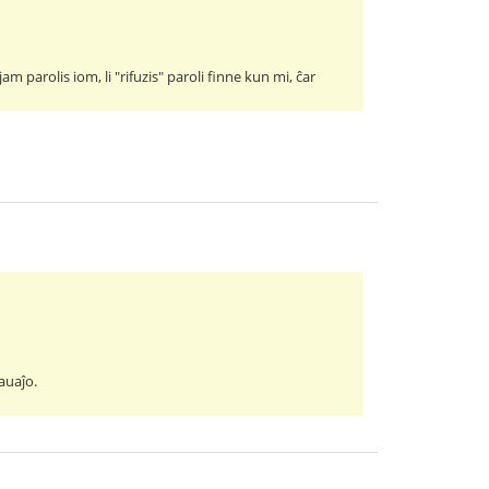
m parolis iom, li "rifuzis" paroli finne kun mi, ĉar
auaĵo.