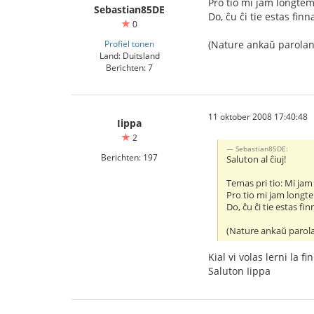
Pro tio mi jam longtem
Sebastian85DE
Do, ĉu ĉi tie estas fin
0
Profiel tonen
(Nature ankaŭ parolant
Land: Duitsland
Berichten: 7
11 oktober 2008 17:40:48
Iippa
2
Sebastian85DE:
Berichten: 197
Saluton al ĉiuj!
Temas pri tio: Mi jam
Pro tio mi jam longte
Do, ĉu ĉi tie estas fi
(Nature ankaŭ parolan
Kial vi volas lerni la f
Saluton Iippa