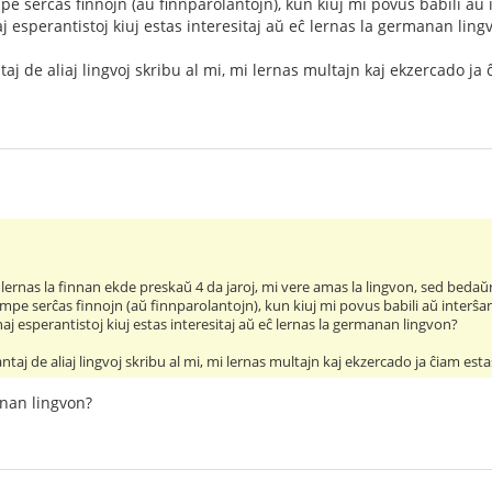
pe serĉas finnojn (aŭ finnparolantojn), kun kiuj mi povus babili aŭ 
naj esperantistoj kiuj estas interesitaj aŭ eĉ lernas la germanan ling
aj de aliaj lingvoj skribu al mi, mi lernas multajn kaj ekzercado ja
 lernas la finnan ekde preskaŭ 4 da jaroj, mi vere amas la lingvon, sed bedaŭri
mpe serĉas finnojn (aŭ finnparolantojn), kun kiuj mi povus babili aŭ interŝan
nnaj esperantistoj kiuj estas interesitaj aŭ eĉ lernas la germanan lingvon?
taj de aliaj lingvoj skribu al mi, mi lernas multajn kaj ekzercado ja ĉiam est
innan lingvon?