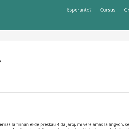
Esperanto?
Cursus
G
8
lernas la finnan ekde preskaŭ 4 da jaroj, mi vere amas la lingvon, s