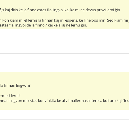
is kaj diris ke la finna estas ilia lingvo, kaj ke mi ne devus provi lerni ĝin
kon kiam mi eklernis la finnan kaj mi esperis, ke li helpos min. Sed kiam mi ja
estas "la lingvoj de la finnoj" kaj ke aliaj ne lernu ĝin.
i la finnan lingvon?
mesi lerni!!
innan lingvon mi estas konvinkita ke al vi malfermas interesa kulturo kaj ĉirk