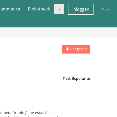
rammatica
Bibliotheek
NL
Inloggen
Reageren
Taal:
Esperanto
ed bedaŭrinde ĝi ne estas facila.