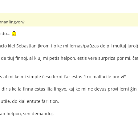
finnan lingvon?
ndo...
io kiel Sebastian (krom tio ke mi lernas/paŭzas de pli multaj jaroj)
de tiuj finnoj, al kiuj mi petis helpon, estis vere surpriza por mi,
ris al mi ke mi simple ĉesu lerni ĉar estas "tro malfacile por vi"
 diris ke la finna estas ilia lingvo, kaj ke mi ne devus provi lerni ĝin
utile, do kial entute fari tion.
sian helpon, sen demandoj.