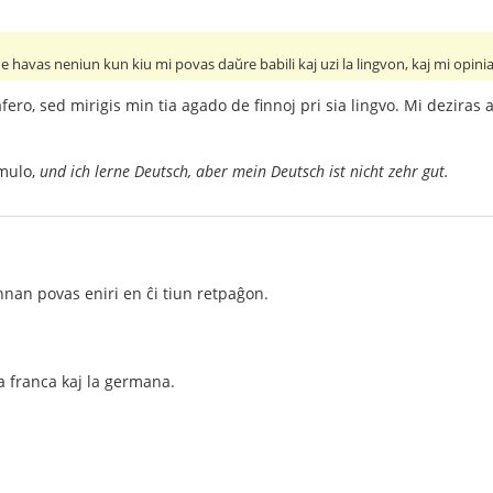
havas neniun kun kiu mi povas daŭre babili kaj uzi la lingvon, kaj mi opinias
 afero, sed mirigis min tia agado de finnoj pri sia lingvo. Mi deziras
emulo,
und ich lerne Deutsch, aber mein Deutsch ist nicht zehr gut.
finnan povas eniri en ĉi tiun retpaĝon.
la franca kaj la germana.