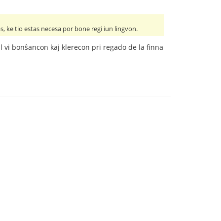
, ke tio estas necesa por bone regi iun lingvon.
 al vi bonŝancon kaj klerecon pri regado de la finna