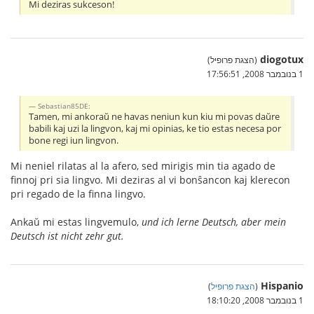
Mi deziras sukceson!
diogotux
(הצגת פרופיל)
1 בנובמבר 2008, 17:56:51
Sebastian85DE:
Tamen, mi ankoraŭ ne havas neniun kun kiu mi povas daŭre
babili kaj uzi la lingvon, kaj mi opinias, ke tio estas necesa por
bone regi iun lingvon.
Mi neniel rilatas al la afero, sed mirigis min tia agado de
finnoj pri sia lingvo. Mi deziras al vi bonŝancon kaj klerecon
pri regado de la finna lingvo.
Ankaŭ mi estas lingvemulo,
und ich lerne Deutsch, aber mein
Deutsch ist nicht zehr gut.
Hispanio
(
הצגת פרופיל
)
1 בנובמבר 2008, 18:10:20