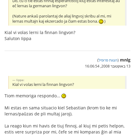
Do, ĉu ĉi tie estas finnaj esperantistoj kiuj estas interesitaj aŭ
eĉ lernas la germanan lingvon?
(Nature ankaŭ parolantaj de aliaj lingvoj skribu al mi, mi
lernas multajn kaj ekzercado ja ĉiam estas bona.
)
Kial vi volas lerni la finnan lingvon?
Saluton Iippa
mnlg
(
הצגת פרופיל
)
13 באוקטובר 2008, 16:06:54
Iippa:
Kial vi volas lerni la finnan lingvon?
Tiom memoriga respondo...
Mi estas en sama situacio kiel Sebastian (krom tio ke mi
lernas/paŭzas de pli multaj jaroj).
La reago kiun mi havis de tiuj finnoj, al kiuj mi petis helpon,
estis vere surpriza por mi, ĉefe se mi komparas ĝin al mia