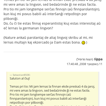
mi vere amas la lingvon, sed bedaŭrinde ĝi ne estas facila.
Pro tio mi jam longtempe serĉas finnojn (aŭ finnparolantojn),
kun kiuj mi povus babili aŭ interŝanĝi retpoŝtojn por
pliboniĝi.
Do, ĉu ĉi tie estas finnaj esperantistoj kiuj estas interesitaj aŭ
eĉ lernas la germanan lingvon?
(Nature ankaŭ parolantaj de aliaj lingvoj skribu al mi, mi
lernas multajn kaj ekzercado ja ĉiam estas bona.
)
Iippa
(הצגת פרופיל)
11 באוקטובר 2008, 17:40:48
Sebastian85DE:
Saluton al ĉiuj!
Temas pri tio: Mi jam lernas la finnan ekde preskaŭ 4 da jaroj,
mi vere amas la lingvon, sed bedaŭrinde ĝi ne estas facila.
Pro tio mi jam longtempe serĉas finnojn (aŭ
finnparolantojn), kun kiuj mi povus babili aŭ interŝanĝi
retpoŝtojn por pliboniĝi.