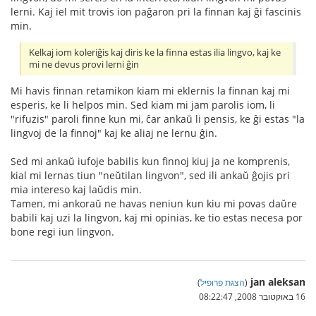
lerni. Kaj iel mit trovis ion paĝaron pri la finnan kaj ĝi fascinis
min.
Kelkaj iom koleriĝis kaj diris ke la finna estas ilia lingvo, kaj ke
mi ne devus provi lerni ĝin
Mi havis finnan retamikon kiam mi eklernis la finnan kaj mi
esperis, ke li helpos min. Sed kiam mi jam parolis iom, li
"rifuzis" paroli finne kun mi, ĉar ankaŭ li pensis, ke ĝi estas "la
lingvoj de la finnoj" kaj ke aliaj ne lernu ĝin.
Sed mi ankaŭ iufoje babilis kun finnoj kiuj ja ne komprenis,
kial mi lernas tiun "neŭtilan lingvon", sed ili ankaŭ ĝojis pri
mia intereso kaj laŭdis min.
Tamen, mi ankoraŭ ne havas neniun kun kiu mi povas daŭre
babili kaj uzi la lingvon, kaj mi opinias, ke tio estas necesa por
bone regi iun lingvon.
jan aleksan
(
הצגת פרופיל
)
16 באוקטובר 2008, 08:22:47