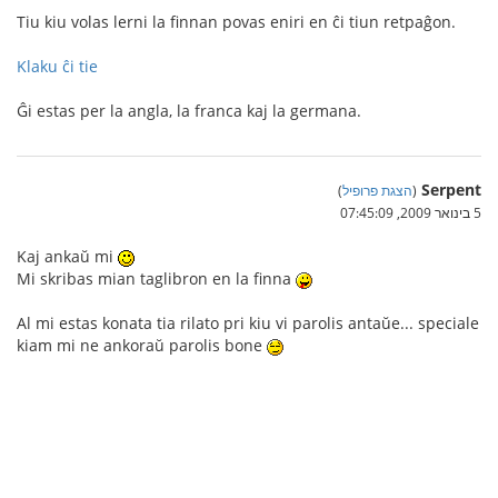
Tiu kiu volas lerni la finnan povas eniri en ĉi tiun retpaĝon.
Klaku ĉi tie
Ĝi estas per la angla, la franca kaj la germana.
Serpent
(
הצגת פרופיל
)
5 בינואר 2009, 07:45:09
Kaj ankaŭ mi
Mi skribas mian taglibron en la finna
Al mi estas konata tia rilato pri kiu vi parolis antaŭe... speciale
kiam mi ne ankoraŭ parolis bone