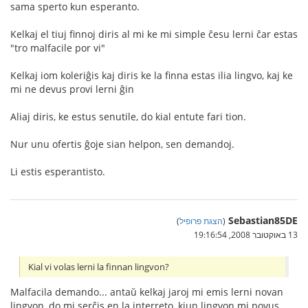
sama sperto kun esperanto.
Kelkaj el tiuj finnoj diris al mi ke mi simple ĉesu lerni ĉar estas
"tro malfacile por vi"
Kelkaj iom koleriĝis kaj diris ke la finna estas ilia lingvo, kaj ke
mi ne devus provi lerni ĝin
Aliaj diris, ke estus senutile, do kial entute fari tion.
Nur unu ofertis ĝoje sian helpon, sen demandoj.
Li estis esperantisto.
Sebastian85DE
(
הצגת פרופיל
)
13 באוקטובר 2008, 19:16:54
Kial vi volas lerni la finnan lingvon?
Malfacila demando... antaŭ kelkaj jaroj mi emis lerni novan
lingvon, do mi serĉis en la interreto, kiun lingvon mi povus