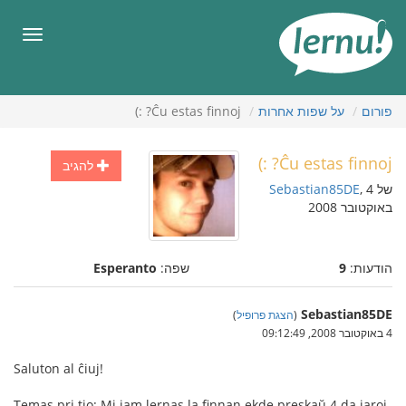
תוכן
עניינים
תפריט
פורום
על שפות אחרות
Ĉu estas finnoj? :)
Ĉu estas finnoj? :)
להגיב
של
, 4
Sebastian85DE
באוקטובר 2008
הודעות:
9
שפה:
Esperanto
Sebastian85DE
(
הצגת פרופיל
)
4 באוקטובר 2008, 09:12:49
Saluton al ĉiuj!
Temas pri tio: Mi jam lernas la finnan ekde preskaŭ 4 da jaroj,