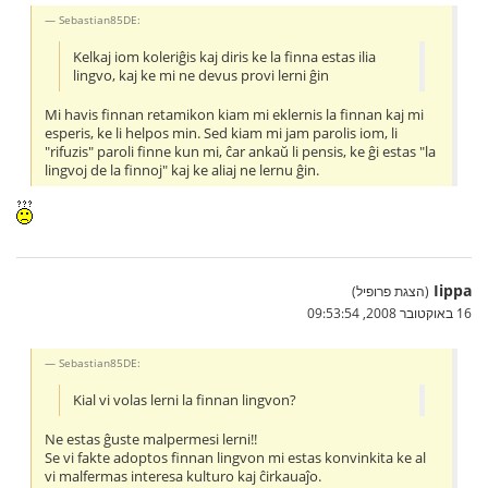
Sebastian85DE:
Kelkaj iom koleriĝis kaj diris ke la finna estas ilia
lingvo, kaj ke mi ne devus provi lerni ĝin
Mi havis finnan retamikon kiam mi eklernis la finnan kaj mi
esperis, ke li helpos min. Sed kiam mi jam parolis iom, li
"rifuzis" paroli finne kun mi, ĉar ankaŭ li pensis, ke ĝi estas "la
lingvoj de la finnoj" kaj ke aliaj ne lernu ĝin.
Iippa
(הצגת פרופיל)
16 באוקטובר 2008, 09:53:54
Sebastian85DE:
Kial vi volas lerni la finnan lingvon?
Ne estas ĝuste malpermesi lerni!!
Se vi fakte adoptos finnan lingvon mi estas konvinkita ke al
vi malfermas interesa kulturo kaj ĉirkauaĵo.