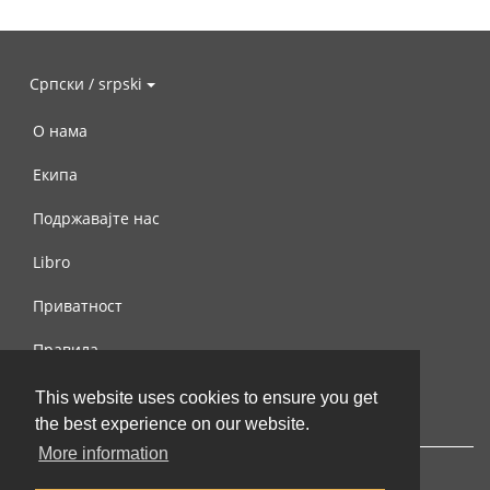
Српски / srpski
О нама
Екипа
Подржавајте нас
Libro
Приватност
Правила
Контактирајте нас
This website uses cookies to ensure you get
the best experience on our website.
More information