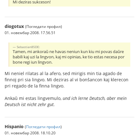
Mi deziras sukceson!
diogotux
(Погледати профил)
01. новембар 2008. 17.56.51
Sebastian85DE:
Tamen, mi ankoraŭ ne havas neniun kun kiu mi povas daŭre
babili kaj uzi la lingvon, kaj mi opinias, ke tio estas necesa por
bone regi iun lingvon.
Mi neniel rilatas al la afero, sed mirigis min tia agado de
finnoj pri sia lingvo. Mi deziras al vi bonŝancon kaj klerecon
pri regado de la finna lingvo.
Ankaŭ mi estas lingvemulo,
und ich lerne Deutsch, aber mein
Deutsch ist nicht zehr gut.
Hispanio
(
Погледати профил
)
01. новембар 2008. 18.10.20