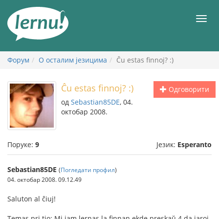
У
садржају
Мен
Форум
О осталим језицима
Ĉu estas finnoj? :)
Ĉu estas finnoj? :)
Одговорити
од
Sebastian85DE
, 04.
октобар 2008.
Поруке:
9
Језик:
Esperanto
Sebastian85DE
(
Погледати профил
)
04. октобар 2008. 09.12.49
Saluton al ĉiuj!
Temas pri tio: Mi jam lernas la finnan ekde preskaŭ 4 da jaroj,