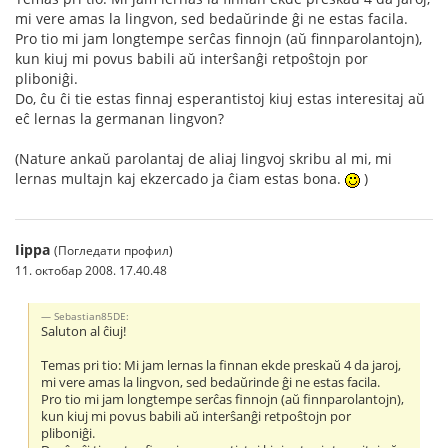
mi vere amas la lingvon, sed bedaŭrinde ĝi ne estas facila.
Pro tio mi jam longtempe serĉas finnojn (aŭ finnparolantojn),
kun kiuj mi povus babili aŭ interŝanĝi retpoŝtojn por
pliboniĝi.
Do, ĉu ĉi tie estas finnaj esperantistoj kiuj estas interesitaj aŭ
eĉ lernas la germanan lingvon?
(Nature ankaŭ parolantaj de aliaj lingvoj skribu al mi, mi
lernas multajn kaj ekzercado ja ĉiam estas bona.
)
Iippa
(Погледати профил)
11. октобар 2008. 17.40.48
Sebastian85DE:
Saluton al ĉiuj!
Temas pri tio: Mi jam lernas la finnan ekde preskaŭ 4 da jaroj,
mi vere amas la lingvon, sed bedaŭrinde ĝi ne estas facila.
Pro tio mi jam longtempe serĉas finnojn (aŭ finnparolantojn),
kun kiuj mi povus babili aŭ interŝanĝi retpoŝtojn por
pliboniĝi.