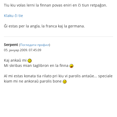
Tiu kiu volas lerni la finnan povas eniri en ĉi tiun retpaĝon.
Klaku ĉi tie
Ĝi estas per la angla, la franca kaj la germana.
Serpent
(
Погледати профил
)
05. јануар 2009. 07.45.09
Kaj ankaŭ mi
Mi skribas mian taglibron en la finna
Al mi estas konata tia rilato pri kiu vi parolis antaŭe... speciale
kiam mi ne ankoraŭ parolis bone