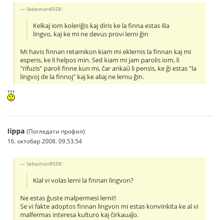
Sebastian85DE:
Kelkaj iom koleriĝis kaj diris ke la finna estas ilia
lingvo, kaj ke mi ne devus provi lerni ĝin
Mi havis finnan retamikon kiam mi eklernis la finnan kaj mi
esperis, ke li helpos min. Sed kiam mi jam parolis iom, li
"rifuzis" paroli finne kun mi, ĉar ankaŭ li pensis, ke ĝi estas "la
lingvoj de la finnoj" kaj ke aliaj ne lernu ĝin.
Iippa
(Погледати профил)
16. октобар 2008. 09.53.54
Sebastian85DE:
Kial vi volas lerni la finnan lingvon?
Ne estas ĝuste malpermesi lerni!!
Se vi fakte adoptos finnan lingvon mi estas konvinkita ke al vi
malfermas interesa kulturo kaj ĉirkauaĵo.