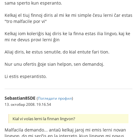
sama sperto kun esperanto.
Kelkaj el tiuj finnoj diris al mi ke mi simple ĉesu lerni ĉar estas
"tro malfacile por vi"
Kelkaj iom koleriĝis kaj diris ke la finna estas ilia lingvo, kaj ke
mi ne devus provi lerni ĝin
Aliaj diris, ke estus senutile, do kial entute fari tion.
Nur unu ofertis ĝoje sian helpon, sen demandoj.
Li estis esperantisto.
Sebastian85DE
(
Погледати профил
)
13. октобар 2008. 19.16.54
Kial vi volas lerni la finnan lingvon?
Malfacila demando... antaŭ kelkaj jaroj mi emis lerni novan
lingvon, do mi serĉis en la interreto, kiun lingvon mi povus