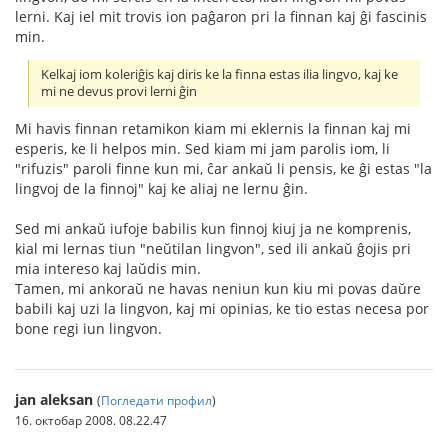
lerni. Kaj iel mit trovis ion paĝaron pri la finnan kaj ĝi fascinis
min.
Kelkaj iom koleriĝis kaj diris ke la finna estas ilia lingvo, kaj ke
mi ne devus provi lerni ĝin
Mi havis finnan retamikon kiam mi eklernis la finnan kaj mi
esperis, ke li helpos min. Sed kiam mi jam parolis iom, li
"rifuzis" paroli finne kun mi, ĉar ankaŭ li pensis, ke ĝi estas "la
lingvoj de la finnoj" kaj ke aliaj ne lernu ĝin.
Sed mi ankaŭ iufoje babilis kun finnoj kiuj ja ne komprenis,
kial mi lernas tiun "neŭtilan lingvon", sed ili ankaŭ ĝojis pri
mia intereso kaj laŭdis min.
Tamen, mi ankoraŭ ne havas neniun kun kiu mi povas daŭre
babili kaj uzi la lingvon, kaj mi opinias, ke tio estas necesa por
bone regi iun lingvon.
jan aleksan
(
Погледати профил
)
16. октобар 2008. 08.22.47