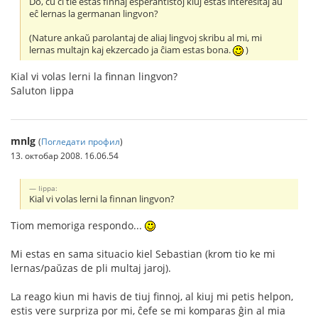
Do, ĉu ĉi tie estas finnaj esperantistoj kiuj estas interesitaj aŭ
eĉ lernas la germanan lingvon?
(Nature ankaŭ parolantaj de aliaj lingvoj skribu al mi, mi
lernas multajn kaj ekzercado ja ĉiam estas bona.
)
Kial vi volas lerni la finnan lingvon?
Saluton Iippa
mnlg
(
Погледати профил
)
13. октобар 2008. 16.06.54
Iippa:
Kial vi volas lerni la finnan lingvon?
Tiom memoriga respondo...
Mi estas en sama situacio kiel Sebastian (krom tio ke mi
lernas/paŭzas de pli multaj jaroj).
La reago kiun mi havis de tiuj finnoj, al kiuj mi petis helpon,
estis vere surpriza por mi, ĉefe se mi komparas ĝin al mia