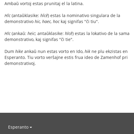
Ambaŭ vortoj estas prunitaj el la latina.
Hĭc
(antaŭklasike:
hĭcĕ
) estas la nominativo singulara de la
demonstrativo
hic, haec, hoc
kaj signifas "ĉi tiu".
Hīc
(ankaŭ:
heic
; antaŭklasike:
hīcĕ
) estas la lokativo de la sama
demonstrativo, kaj signifas "ĉi tie".
Dum
hike
ankaŭ nun estas vorto en Ido,
hik
ne plu ekzistas en
Esperanto. Tiu vorto verŝajne estis frua ideo de Zamenhof pri
demonstrativoj.
Esperanto