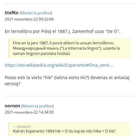
StefKo
(
Montri la profilon
)
2021-novembro-22 09:32:04
En lernolibro por Poloj el 1887 j. Zamenhof uzas "tie ĉi".
Fine en la jaro 1887, li povis eldoni la unuan lernolibron,
Международный языкъ (“La internacia lingvo”), uzante la
saman lingvon parolata hodiaŭ
https://eo.wikipedia.org/wiki/Esperanto#Fina_versi...
Povas esti la vorto "hik" (latina vorto
hic
?) devenas el antaŭaj
versioj?
nornen
(
Montri la profilon
)
2021-novembro-22 14:34:50
vaaspuhr:
Kial en Esperanto 1894 hik = ĉi tiu kaj en Ido hike = ĉi tie?