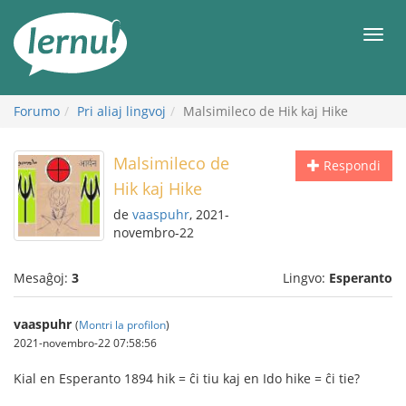
Al
la
Men
enhavo
Forumo
Pri aliaj lingvoj
Malsimileco de Hik kaj Hike
Malsimileco de
Respondi
Hik kaj Hike
de
vaaspuhr
, 2021-
novembro-22
Mesaĝoj:
3
Lingvo:
Esperanto
vaaspuhr
(
Montri la profilon
)
2021-novembro-22 07:58:56
Kial en Esperanto 1894 hik = ĉi tiu kaj en Ido hike = ĉi tie?