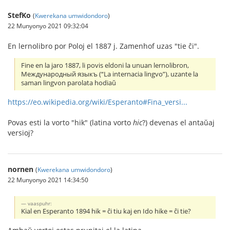
StefKo
(
Kwerekana umwidondoro
)
22 Munyonyo 2021 09:32:04
En lernolibro por Poloj el 1887 j. Zamenhof uzas "tie ĉi".
Fine en la jaro 1887, li povis eldoni la unuan lernolibron,
Международный языкъ (“La internacia lingvo”), uzante la
saman lingvon parolata hodiaŭ
https://eo.wikipedia.org/wiki/Esperanto#Fina_versi...
Povas esti la vorto "hik" (latina vorto
hic
?) devenas el antaŭaj
versioj?
nornen
(
Kwerekana umwidondoro
)
22 Munyonyo 2021 14:34:50
vaaspuhr:
Kial en Esperanto 1894 hik = ĉi tiu kaj en Ido hike = ĉi tie?