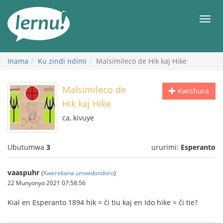
Ku
rupapuro
Urut
rw'ibirimwo
Inama
Ku zindi ndimi
Malsimileco de Hik kaj Hike
Malsimileco de
Kwishura
Hik kaj Hike
ca, kivuye
Ubutumwa
3
ururimi:
Esperanto
vaaspuhr
(
Kwerekana umwidondoro
)
22 Munyonyo 2021 07:58:56
Kial en Esperanto 1894 hik = ĉi tiu kaj en Ido hike = ĉi tie?