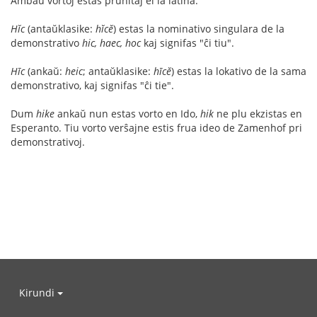
Ambaŭ vortoj estas prunitaj el la latina.
Hĭc
(antaŭklasike:
hĭcĕ
) estas la nominativo singulara de la
demonstrativo
hic, haec, hoc
kaj signifas "ĉi tiu".
Hīc
(ankaŭ:
heic
; antaŭklasike:
hīcĕ
) estas la lokativo de la sama
demonstrativo, kaj signifas "ĉi tie".
Dum
hike
ankaŭ nun estas vorto en Ido,
hik
ne plu ekzistas en
Esperanto. Tiu vorto verŝajne estis frua ideo de Zamenhof pri
demonstrativoj.
Kirundi