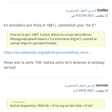
StefKo
(
عرض الملف الشخصي
)
22 نوفمبر، 2021 9:32:04 ص
En lernolibro por Poloj el 1887 j. Zamenhof uzas "tie ĉi".
Fine en la jaro 1887, li povis eldoni la unuan lernolibron,
Международный языкъ (“La internacia lingvo”), uzante la
saman lingvon parolata hodiaŭ
https://eo.wikipedia.org/wiki/Esperanto#Fina_versi...
Povas esti la vorto "hik" (latina vorto
hic
?) devenas el antaŭaj
versioj?
nornen
(
عرض الملف الشخصي
)
22 نوفمبر، 2021 2:34:50 م
vaaspuhr:
Kial en Esperanto 1894 hik = ĉi tiu kaj en Ido hike = ĉi tie?