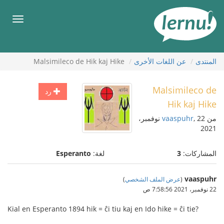
لى
لمحتويات
قائمة
طعام
المنتدى
عن اللغات الأخرى
Malsimileco de Hik kaj Hike
Malsimileco de
رد
Hik kaj Hike
من
vaaspuhr
, 22 نوفمبر،
2021
المشاركات:
3
لغة:
Esperanto
vaaspuhr
(
عرض الملف الشخصي
)
22 نوفمبر، 2021 7:58:56 ص
Kial en Esperanto 1894 hik = ĉi tiu kaj en Ido hike = ĉi tie?