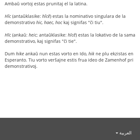
Ambaŭ vortoj estas prunitaj el la latina.
Hĭc
(antaŭklasike:
hĭcĕ
) estas la nominativo singulara de la
demonstrativo
hic, haec, hoc
kaj signifas "ĉi tiu".
Hīc
(ankaŭ:
heic
; antaŭklasike:
hīcĕ
) estas la lokativo de la sama
demonstrativo, kaj signifas "ĉi tie".
Dum
hike
ankaŭ nun estas vorto en Ido,
hik
ne plu ekzistas en
Esperanto. Tiu vorto verŝajne estis frua ideo de Zamenhof pri
demonstrativoj.
العربية