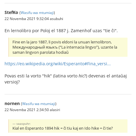
StefKo
(
Wasifu wa mtumiaji
)
22 Novemba 2021 9:32:04 asubuhi
En lernolibro por Poloj el 1887 j. Zamenhof uzas "tie ĉi".
Fine en la jaro 1887, li povis eldoni la unuan lernolibron,
Международный языкъ (“La internacia lingvo”), uzante la
saman lingvon parolata hodiaŭ
https://eo.wikipedia.org/wiki/Esperanto#Fina_versi...
Povas esti la vorto "hik" (latina vorto
hic
?) devenas el antaŭaj
versioj?
nornen
(
Wasifu wa mtumiaji
)
22 Novemba 2021 2:34:50 alasiri
vaaspuhr:
Kial en Esperanto 1894 hik = ĉi tiu kaj en Ido hike = ĉi tie?