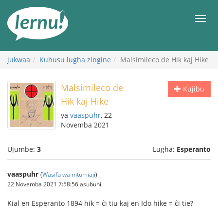
Kwa
maudhui
orod
jukwaa
Kuhusu lugha zingine
Malsimileco de Hik kaj Hike
Malsimileco de
Kujibu
Hik kaj Hike
ya
vaaspuhr
, 22
Novemba 2021
Ujumbe:
3
Lugha:
Esperanto
vaaspuhr
(
Wasifu wa mtumiaji
)
22 Novemba 2021 7:58:56 asubuhi
Kial en Esperanto 1894 hik = ĉi tiu kaj en Ido hike = ĉi tie?