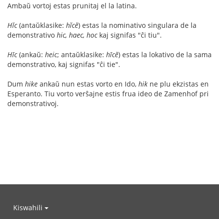
Ambaŭ vortoj estas prunitaj el la latina.
Hĭc
(antaŭklasike:
hĭcĕ
) estas la nominativo singulara de la
demonstrativo
hic, haec, hoc
kaj signifas "ĉi tiu".
Hīc
(ankaŭ:
heic
; antaŭklasike:
hīcĕ
) estas la lokativo de la sama
demonstrativo, kaj signifas "ĉi tie".
Dum
hike
ankaŭ nun estas vorto en Ido,
hik
ne plu ekzistas en
Esperanto. Tiu vorto verŝajne estis frua ideo de Zamenhof pri
demonstrativoj.
Kiswahili