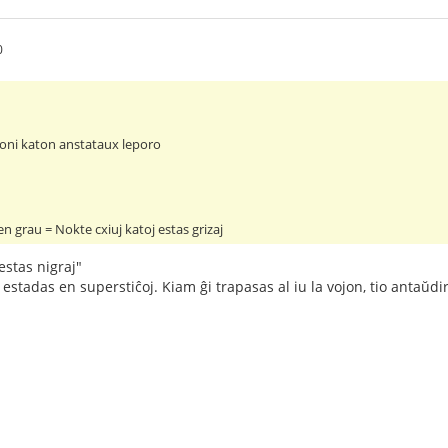
0
= oni katon anstataux leporo
en grau = Nokte cxiuj katoj estas grizaj
 estas nigraj"
 estadas en superstiĉoj. Kiam ĝi trapasas al iu la vojon, tio antaŭd