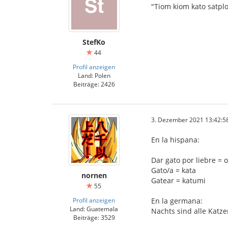
"Tiom kiom kato satplo
StefKo
44
Profil anzeigen
Land: Polen
Beiträge: 2426
3. Dezember 2021 13:42:5
En la hispana:
Dar gato por liebre = 
Gato/a = kata
nornen
Gatear = katumi
55
Profil anzeigen
En la germana:
Land: Guatemala
Nachts sind alle Katzen
Beiträge: 3529