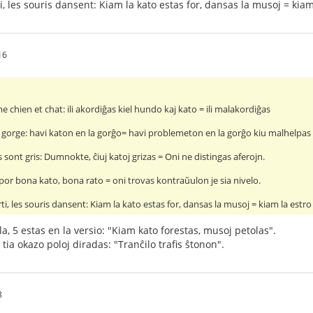
, les souris dansent: Kiam la kato estas for, dansas la musoj = kiam 
16
 chien et chat: ili akordiĝas kiel hundo kaj kato = ili malakordiĝas
a gorge: havi katon en la gorĝo= havi problemeton en la gorĝo kiu malhelpa
s sont gris: Dumnokte, ĉiuj katoj grizas = Oni ne distingas aferojn.
 por bona kato, bona rato = oni trovas kontraŭulon je sia nivelo.
i, les souris dansent: Kiam la kato estas for, dansas la musoj = kiam la estro 
a, 5 estas en la versio: "Kiam kato forestas, musoj petolas".
 tia okazo poloj diradas: "Tranĉilo trafis ŝtonon".
8