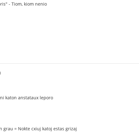
ris" - Tiom, kiom nenio
8
oni katon anstataux leporo
 grau = Nokte cxiuj katoj estas grizaj