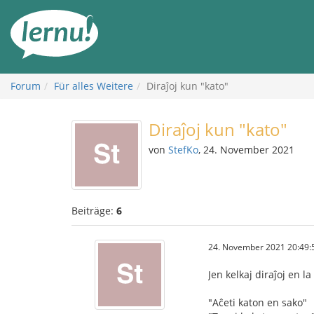
Zum
Inhalt
Forum
Für alles Weitere
Diraĵoj kun "kato"
Diraĵoj kun "kato"
von
StefKo
, 24. November 2021
Beiträge:
6
24. November 2021 20:49:
Jen kelkaj diraĵoj en la 
"Aĉeti katon en sako"