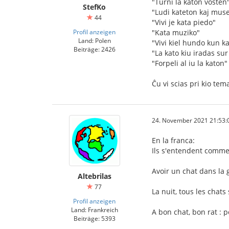
"Turni la katon vosten
StefKo
"Ludi kateton kaj mus
44
"Vivi je kata piedo"
Profil anzeigen
"Kata muziko"
Land: Polen
"Vivi kiel hundo kun k
Beiträge: 2426
"La kato kiu iradas sur 
"Forpeli al iu la katon"
Ĉu vi scias pri kio tem
24. November 2021 21:53:
En la franca:
Ils s'entendent comme c
Avoir un chat dans la
Altebrilas
77
La nuit, tous les chats
Profil anzeigen
Land: Frankreich
A bon chat, bon rat : p
Beiträge: 5393