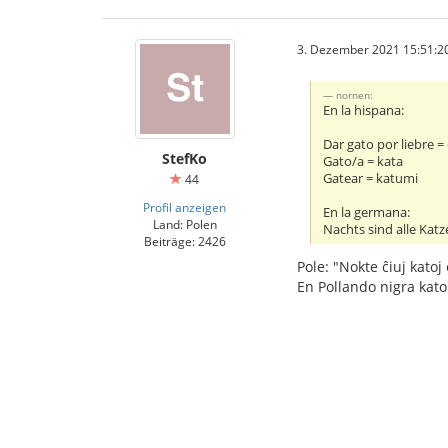
3. Dezember 2021 15:51:2
nornen:
En la hispana:
Dar gato por liebre 
StefKo
Gato/a = kata
Gatear = katumi
44
Profil anzeigen
En la germana:
Land: Polen
Nachts sind alle Katz
Beiträge: 2426
Pole: "Nokte ĉiuj katoj
En Pollando nigra kato