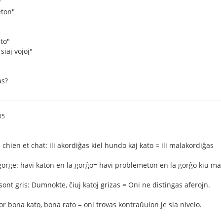
"
eton"
ato"
siaj vojoj"
as?
05
hien et chat: ili akordiĝas kiel hundo kaj kato = ili malakordiĝas
 gorge: havi katon en la gorĝo= havi problemeton en la gorĝo kiu 
 sont gris: Dumnokte, ĉiuj katoj grizas = Oni ne distingas aferojn.
or bona kato, bona rato = oni trovas kontraŭulon je sia nivelo.