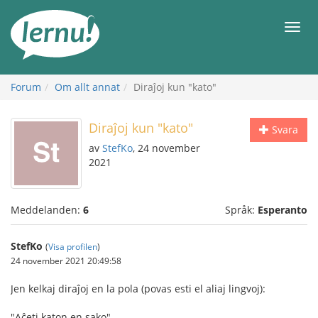
Till
sidans
Meny
innehåll
Forum
Om allt annat
Diraĵoj kun "kato"
Diraĵoj kun "kato"
Svara
av
StefKo
, 24 november
2021
Meddelanden:
6
Språk:
Esperanto
StefKo
(
Visa profilen
)
24 november 2021 20:49:58
Jen kelkaj diraĵoj en la pola (povas esti el aliaj lingvoj):
"Aĉeti katon en sako"