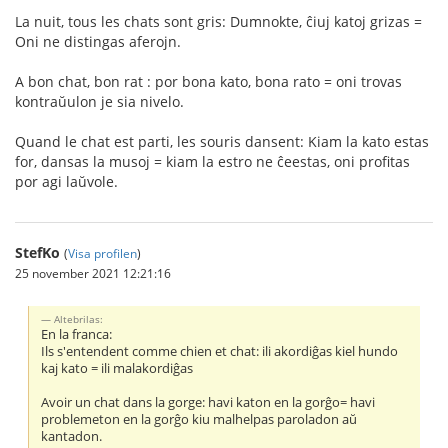
La nuit, tous les chats sont gris: Dumnokte, ĉiuj katoj grizas =
Oni ne distingas aferojn.
A bon chat, bon rat : por bona kato, bona rato = oni trovas
kontraŭulon je sia nivelo.
Quand le chat est parti, les souris dansent: Kiam la kato estas
for, dansas la musoj = kiam la estro ne ĉeestas, oni profitas
por agi laŭvole.
StefKo
(
Visa profilen
)
25 november 2021 12:21:16
Altebrilas:
En la franca:
Ils s'entendent comme chien et chat: ili akordiĝas kiel hundo
kaj kato = ili malakordiĝas
Avoir un chat dans la gorge: havi katon en la gorĝo= havi
problemeton en la gorĝo kiu malhelpas paroladon aŭ
kantadon.