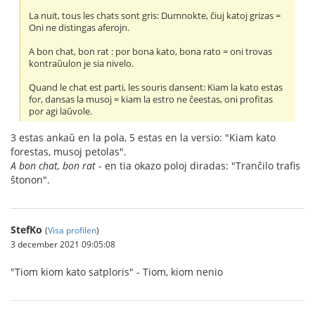
La nuit, tous les chats sont gris: Dumnokte, ĉiuj katoj grizas =
Oni ne distingas aferojn.
A bon chat, bon rat : por bona kato, bona rato = oni trovas
kontraŭulon je sia nivelo.
Quand le chat est parti, les souris dansent: Kiam la kato estas
for, dansas la musoj = kiam la estro ne ĉeestas, oni profitas
por agi laŭvole.
3 estas ankaŭ en la pola, 5 estas en la versio: "Kiam kato
forestas, musoj petolas".
A bon chat, bon rat
- en tia okazo poloj diradas: "Tranĉilo trafis
ŝtonon".
StefKo
(
Visa profilen
)
3 december 2021 09:05:08
"Tiom kiom kato satploris" - Tiom, kiom nenio