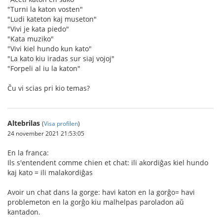
"Turni la katon vosten"
"Ludi kateton kaj museton"
"Vivi je kata piedo"
"Kata muziko"
"Vivi kiel hundo kun kato"
"La kato kiu iradas sur siaj vojoj"
"Forpeli al iu la katon"
Ĉu vi scias pri kio temas?
Altebrilas
(
Visa profilen
)
24 november 2021 21:53:05
En la franca:
Ils s'entendent comme chien et chat: ili akordiĝas kiel hundo
kaj kato = ili malakordiĝas
Avoir un chat dans la gorge: havi katon en la gorĝo= havi
problemeton en la gorĝo kiu malhelpas paroladon aŭ
kantadon.