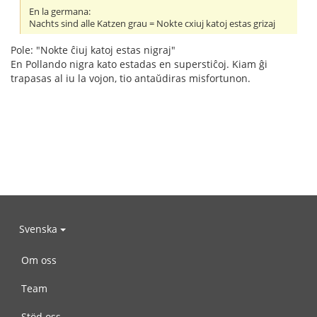
En la germana:
Nachts sind alle Katzen grau = Nokte cxiuj katoj estas grizaj
Pole: "Nokte ĉiuj katoj estas nigraj"
En Pollando nigra kato estadas en superstiĉoj. Kiam ĝi
trapasas al iu la vojon, tio antaŭdiras misfortunon.
Svenska
Om oss
Team
Stöd oss