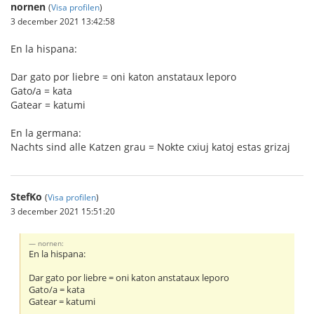
nornen
(
Visa profilen
)
3 december 2021 13:42:58
En la hispana:
Dar gato por liebre = oni katon anstataux leporo
Gato/a = kata
Gatear = katumi
En la germana:
Nachts sind alle Katzen grau = Nokte cxiuj katoj estas grizaj
StefKo
(
Visa profilen
)
3 december 2021 15:51:20
nornen:
En la hispana:
Dar gato por liebre = oni katon anstataux leporo
Gato/a = kata
Gatear = katumi