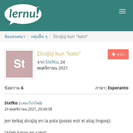
ไป
ยัง
เมนู
สารบัญ
ห้องสนทนา
กลุ่มอื่น ๆ
Diraĵoj kun "kato"
Diraĵoj kun "kato"
ตอบ
จาก
StefKo
, 24
พฤศจิกายน 2021
ข้อความ
6
ภาษา:
Esperanto
StefKo
(
แสดงโปรไฟล์
)
24 พฤศจิกายน 2021, 20:49:58
Jen kelkaj diraĵoj en la pola (povas esti el aliaj lingvoj):
"Aĉeti katon en sako"