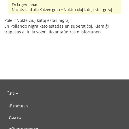
En la germana:
Nachts sind alle Katzen grau = Nokte cxiuj katoj estas grizaj
Pole: "Nokte ĉiuj katoj estas nigraj"
En Pollando nigra kato estadas en superstiĉoj. Kiam ĝi
trapasas al iu la vojon, tio antaŭdiras misfortunon.
ไทย
เกี่ยวกับเรา
ทีมงาน
สนับสนุนพวกเรา