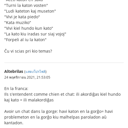
"Turni la katon vosten"
"Ludi kateton kaj museton"
"Vivi je kata piedo"
"Kata muziko"
"Vivi kiel hundo kun kato"
"La kato kiu iradas sur siaj vojoj"
"Forpeli al iu la katon"
Ĉu vi scias pri kio temas?
Altebrilas
(
แสดงโปรไฟล์
)
24 พฤศจิกายน 2021, 21:53:05
En la franca:
Ils s'entendent comme chien et chat: ili akordiĝas kiel hundo
kaj kato = ili malakordiĝas
Avoir un chat dans la gorge: havi katon en la gorĝo= havi
problemeton en la gorĝo kiu malhelpas paroladon aŭ
kantadon.