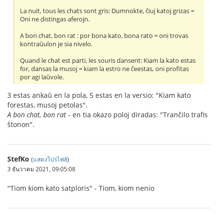
La nuit, tous les chats sont gris: Dumnokte, ĉiuj katoj grizas =
Oni ne distingas aferojn.
A bon chat, bon rat : por bona kato, bona rato = oni trovas
kontraŭulon je sia nivelo.
Quand le chat est parti, les souris dansent: Kiam la kato estas
for, dansas la musoj = kiam la estro ne ĉeestas, oni profitas
por agi laŭvole.
3 estas ankaŭ en la pola, 5 estas en la versio: "Kiam kato
forestas, musoj petolas".
A bon chat, bon rat
- en tia okazo poloj diradas: "Tranĉilo trafis
ŝtonon".
StefKo
(
แสดงโปรไฟล์
)
3 ธันวาคม 2021, 09:05:08
"Tiom kiom kato satploris" - Tiom, kiom nenio