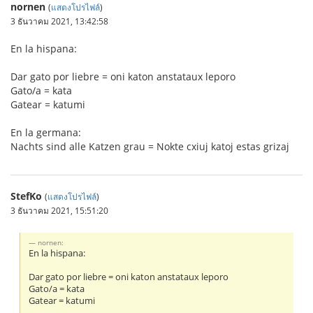
nornen
(
แสดงโปรไฟล์
)
3 ธันวาคม 2021, 13:42:58
En la hispana:
Dar gato por liebre = oni katon anstataux leporo
Gato/a = kata
Gatear = katumi
En la germana:
Nachts sind alle Katzen grau = Nokte cxiuj katoj estas grizaj
StefKo
(
แสดงโปรไฟล์
)
3 ธันวาคม 2021, 15:51:20
nornen:
En la hispana:
Dar gato por liebre = oni katon anstataux leporo
Gato/a = kata
Gatear = katumi