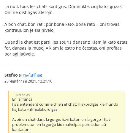
La nuit, tous les chats sont gris: Dumnokte, ĉiuj katoj grizas =
Oni ne distingas aferojn.
A bon chat, bon rat : por bona kato, bona rato = oni trovas
kontraŭulon je sia nivelo.
Quand le chat est parti, les souris dansent: Kiam la kato estas
for, dansas la musoj = kiam la estro ne ĉeestas, oni profitas
por agi laŭvole.
StefKo
(
แสดงโปรไฟล์
)
25 พฤศจิกายน 2021, 12:21:16
Altebrilas:
En la franca:
Ils s'entendent comme chien et chat: ili akordiĝas kiel hundo
kaj kato = ili malakordiĝas
Avoir un chat dans la gorge: havi katon en la gorĝo= havi
problemeton en la gorĝo kiu malhelpas paroladon aŭ
kantadon.