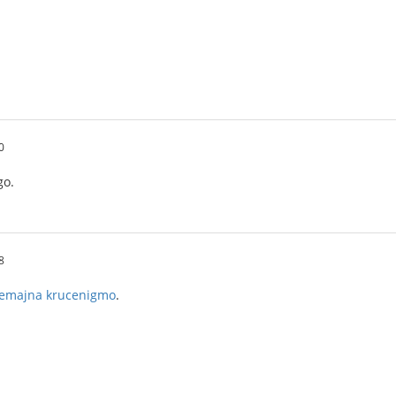
0
go.
8
Semajna krucenigmo
.