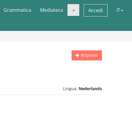
Grammatica
Mediateca
IT
Accedi
Rispondi
Lingua:
Nederlands