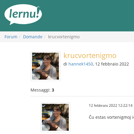
Vai
all’indice
Forum
Domande
krucvortenigmo
krucvortenigmo
di
hannek1450
, 12 febbraio 2022
Messaggi:
3
12 febbraio 2022 12:22:14
Ĉu estas vortenigmoj ie,