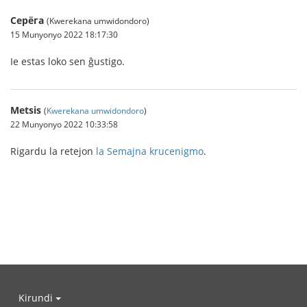
Серёга
(Kwerekana umwidondoro)
15 Munyonyo 2022 18:17:30
Ie estas loko sen ĝustigo.
Metsis
(
Kwerekana umwidondoro
)
22 Munyonyo 2022 10:33:58
Rigardu la retejon
la Semajna krucenigmo
.
Kirundi