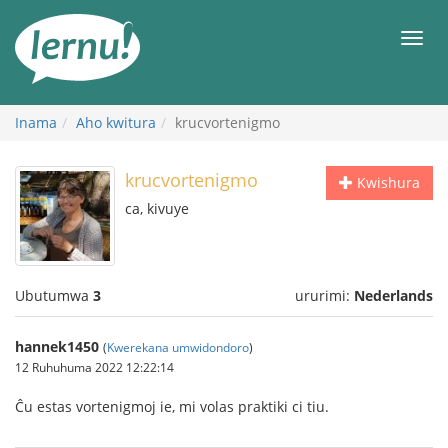
Ku
rupapuro
Urut
rw'ibirimwo
Inama
Aho kwitura
krucvortenigmo
krucvortenigmo
Kwishura
ca, kivuye
Ubutumwa
3
ururimi:
Nederlands
hannek1450
(
Kwerekana umwidondoro
)
12 Ruhuhuma 2022 12:22:14
Ĉu estas vortenigmoj ie, mi volas praktiki ci tiu.