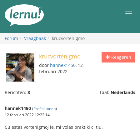
Naar
de
Men
inhoud
Forum
Vraagbaak
krucvortenigmo
krucvortenigmo
Reageren
door
hannek1450
, 12
februari 2022
Berichten:
3
Taal:
Nederlands
hannek1450
(
Profiel tonen
)
12 februari 2022 12:22:14
Ĉu estas vortenigmoj ie, mi volas praktiki ci tiu.