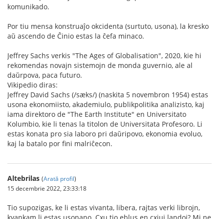
komunikado.
Por tiu mensa konstruaĵo okcidenta (surtuto, usona), la kresko
aŭ ascendo de Ĉinio estas la ĉefa minaco.
Jeffrey Sachs verkis "The Ages of Globalisation", 2020, kie hi
rekomendas novajn sistemojn de monda guvernio, ale al
daŭrpova, paca futuro.
Vikipedio diras:
Jeffrey David Sachs (/sæks/) (naskita 5 novembron 1954) estas
usona ekonomiisto, akademiulo, publikpolitika analizisto, kaj
iama direktoro de "The Earth Institute" en Universitato
Kolumbio, kie li tenas la titolon de Universitata Profesoro. Li
estas konata pro sia laboro pri daŭripovo, ekonomia evoluo,
kaj la batalo por fini malriĉecon.
Altebrilas
(
Arată profil
)
15 decembrie 2022, 23:33:18
Tio supozigas, ke li estas vivanta, libera, rajtas verki librojn,
kvankam li estas usonano. Cxu tio eblus en cxiuj landoj? Mi ne