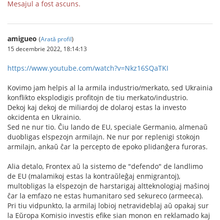
Mesajul a fost ascuns.
amigueo
(
Arată profil
)
15 decembrie 2022, 18:14:13
https://www.youtube.com/watch?v=Nkz16SQaTKI
Kovimo jam helpis al la armila industrio/merkato, sed Ukrainia
konflikto eksplodigis profitojn de tiu merkato/industrio.
Dekoj kaj dekoj de miliardoj de dolaroj estas la investo
okcidenta en Ukrainio.
Sed ne nur tio. Ĉiu lando de EU, speciale Germanio, almenaŭ
duobligas elspezojn armilajn. Ne nur por replenigi stokojn
armilajn, ankaŭ ĉar la percepto de epoko plidanĝera furoras.
Alia detalo, Frontex aŭ la sistemo de "defendo" de landlimo
de EU (malamikoj estas la kontraŭleĝaj enmigrantoj),
multobligas la elspezojn de harstarigaj altteknologiaj maŝinoj
ĉar la emfazo ne estas humanitaro sed sekureco (armeeca).
Pri tiu vidpunkto, la armilaj lobioj netravideblaj aŭ opakaj sur
la Eŭropa Komisio investis efike sian monon en reklamado kaj