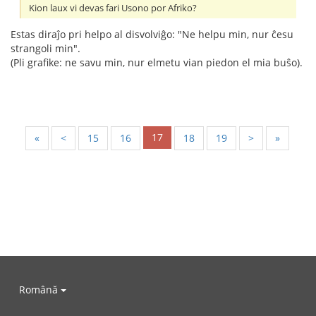
Kion laux vi devas fari Usono por Afriko?
Estas diraĵo pri helpo al disvolviĝo: "Ne helpu min, nur ĉesu
strangoli min".
(Pli grafike: ne savu min, nur elmetu vian piedon el mia buŝo).
17
«
<
15
16
18
19
>
»
Română