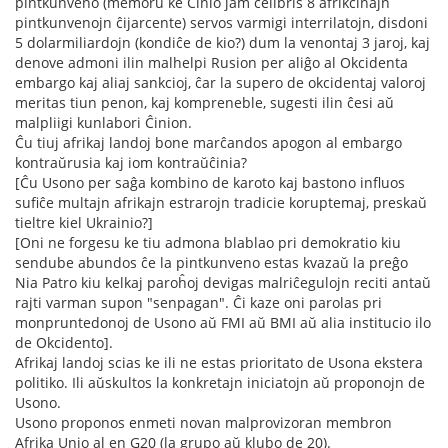
pintkunveno (memoru ke Ĉinio jam celibris 8 afrikĉinajn
pintkunvenojn ĉijarcente) servos varmigi interrilatojn, disdoni
5 dolarmiliardojn (kondiĉe de kio?) dum la venontaj 3 jaroj, kaj
denove admoni ilin malhelpi Rusion per aliĝo al Okcidenta
embargo kaj aliaj sankcioj, ĉar la supero de okcidentaj valoroj
meritas tiun penon, kaj kompreneble, sugesti ilin ĉesi aŭ
malpliigi kunlabori Ĉinion.
Ĉu tiuj afrikaj landoj bone marĉandos apogon al embargo
kontraŭrusia kaj iom kontraŭĉinia?
[Ĉu Usono per saĝa kombino de karoto kaj bastono influos
sufiĉe multajn afrikajn estrarojn tradicie koruptemaj, preskaŭ
tieltre kiel Ukrainio?]
[Oni ne forgesu ke tiu admona blablao pri demokratio kiu
sendube abundos ĉe la pintkunveno estas kvazaŭ la preĝo
Nia Patro kiu kelkaj paroĥoj devigas malriĉegulojn reciti antaŭ
rajti varman supon "senpagan". Ĉi kaze oni parolas pri
monpruntedonoj de Usono aŭ FMI aŭ BMI aŭ alia institucio ilo
de Okcidento].
Afrikaj landoj scias ke ili ne estas prioritato de Usona ekstera
politiko. Ili aŭskultos la konkretajn iniciatojn aŭ proponojn de
Usono.
Usono proponos enmeti novan malprovizoran membron
Afrika Unio al en G20 (la grupo aŭ klubo de 20).