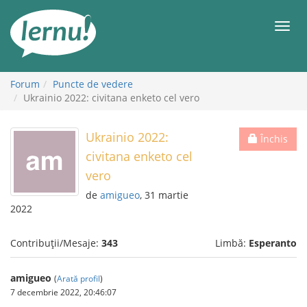
Mergi
la
Meni
conținut
Forum
Puncte de vedere
Ukrainio 2022: civitana enketo cel vero
Ukrainio 2022:
Închis
civitana enketo cel
vero
de
amigueo
, 31 martie
2022
Contribuții/Mesaje:
343
Limbă:
Esperanto
amigueo
(
Arată profil
)
7 decembrie 2022, 20:46:07