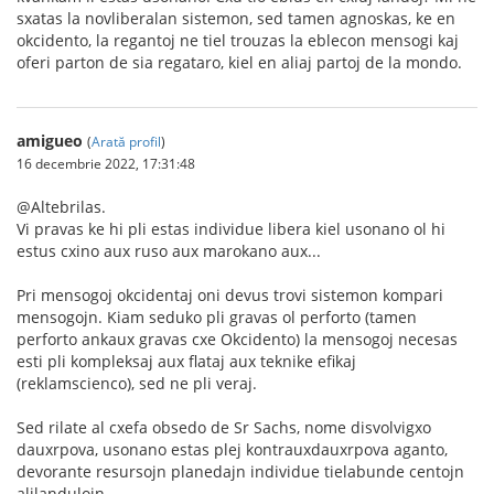
sxatas la novliberalan sistemon, sed tamen agnoskas, ke en
okcidento, la regantoj ne tiel trouzas la eblecon mensogi kaj
oferi parton de sia regataro, kiel en aliaj partoj de la mondo.
amigueo
(
Arată profil
)
16 decembrie 2022, 17:31:48
@Altebrilas.
Vi pravas ke hi pli estas individue libera kiel usonano ol hi
estus cxino aux ruso aux marokano aux...
Pri mensogoj okcidentaj oni devus trovi sistemon kompari
mensogojn. Kiam seduko pli gravas ol perforto (tamen
perforto ankaux gravas cxe Okcidento) la mensogoj necesas
esti pli kompleksaj aux flataj aux teknike efikaj
(reklamscienco), sed ne pli veraj.
Sed rilate al cxefa obsedo de Sr Sachs, nome disvolvigxo
dauxrpova, usonano estas plej kontrauxdauxrpova aganto,
devorante resursojn planedajn individue tielabunde centojn
alilandulojn.