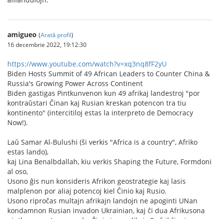
amigueo
(
Arată profil
)
16 decembrie 2022, 19:12:30
https://www.youtube.com/watch?v=xq3nq8fF2yU
Biden Hosts Summit of 49 African Leaders to Counter China &
Russia's Growing Power Across Continent
Biden gastigas Pintkunvenon kun 49 afrikaj landestroj "por
kontraŭstari Ĉinan kaj Rusian kreskan potencon tra tiu
kontinento" (intercitiloj estas la interpreto de Democracy
Now!).
Laŭ Samar Al-Bulushi (ŝi verkis "Africa is a country", Afriko
estas lando),
kaj Lina Benalbdallah, kiu verkis Shaping the Future, Formdoni
al oso,
Usono ĝis nun konsideris Afrikon geostrategie kaj lasis
malplenon por aliaj potencoj kiel Ĉinio kaj Rusio.
Usono riproĉas multajn afrikajn landojn ne apoginti UNan
kondamnon Rusian invadon Ukrainian, kaj ĉi dua Afrikusona