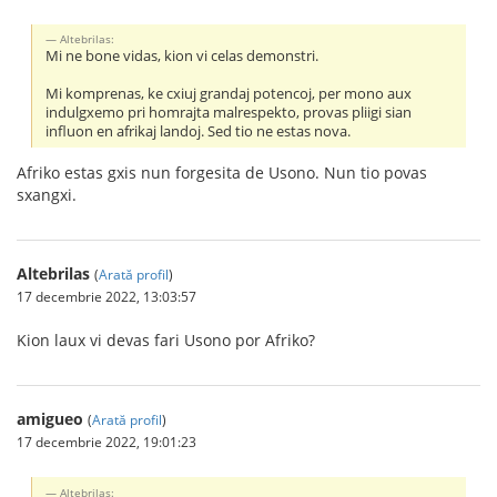
Altebrilas:
Mi ne bone vidas, kion vi celas demonstri.
Mi komprenas, ke cxiuj grandaj potencoj, per mono aux
indulgxemo pri homrajta malrespekto, provas pliigi sian
influon en afrikaj landoj. Sed tio ne estas nova.
Afriko estas gxis nun forgesita de Usono. Nun tio povas
sxangxi.
Altebrilas
(
Arată profil
)
17 decembrie 2022, 13:03:57
Kion laux vi devas fari Usono por Afriko?
amigueo
(
Arată profil
)
17 decembrie 2022, 19:01:23
Altebrilas: