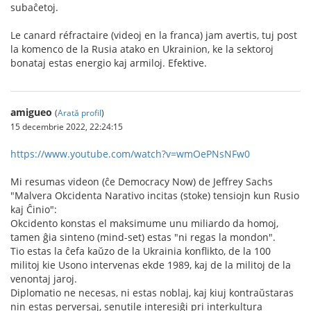
subaĉetoj.
Le canard réfractaire (videoj en la franca) jam avertis, tuj post
la komenco de la Rusia atako en Ukrainion, ke la sektoroj
bonataj estas energio kaj armiloj. Efektive.
amigueo
(
Arată profil
)
15 decembrie 2022, 22:24:15
https://www.youtube.com/watch?v=wmOePNsNFw0
Mi resumas videon (ĉe Democracy Now) de Jeffrey Sachs
"Malvera Okcidenta Narativo incitas (stoke) tensiojn kun Rusio
kaj Ĉinio":
Okcidento konstas el maksimume unu miliardo da homoj,
tamen ĝia sinteno (mind-set) estas "ni regas la mondon".
Tio estas la ĉefa kaŭzo de la Ukrainia konflikto, de la 100
militoj kie Usono intervenas ekde 1989, kaj de la militoj de la
venontaj jaroj.
Diplomatio ne necesas, ni estas noblaj, kaj kiuj kontraŭstaras
nin estas perversaj, senutile interesiĝi pri interkultura