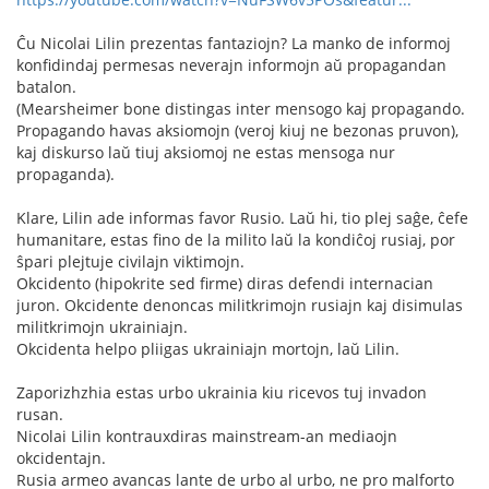
Ĉu Nicolai Lilin prezentas fantaziojn? La manko de informoj
konfidindaj permesas neverajn informojn aŭ propagandan
batalon.
(Mearsheimer bone distingas inter mensogo kaj propagando.
Propagando havas aksiomojn (veroj kiuj ne bezonas pruvon),
kaj diskurso laŭ tiuj aksiomoj ne estas mensoga nur
propaganda).
Klare, Lilin ade informas favor Rusio. Laŭ hi, tio plej saĝe, ĉefe
humanitare, estas fino de la milito laŭ la kondiĉoj rusiaj, por
ŝpari plejtuje civilajn viktimojn.
Okcidento (hipokrite sed firme) diras defendi internacian
juron. Okcidente denoncas militkrimojn rusiajn kaj disimulas
militkrimojn ukrainiajn.
Okcidenta helpo pliigas ukrainiajn mortojn, laŭ Lilin.
Zaporizhzhia estas urbo ukrainia kiu ricevos tuj invadon
rusan.
Nicolai Lilin kontrauxdiras mainstream-an mediaojn
okcidentajn.
Rusia armeo avancas lante de urbo al urbo, ne pro malforto