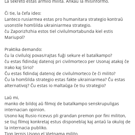
La sekreto estas armilo milita. Ankaŭ la misinformo.
Ĉi tie, la ĉefa ideo:
Lanteco rusiarmea estas pro humanitara strategio kontraŭ
usonstile homŝilda ukrainiarmea strategio.
ĉu Zaporizhzhia estos tiel civilulmortabunda kiel estis
Mariupol?
Praktika demando:
ĉu la civiluloj povas/rajtas fuĝi sekure el batalkampo?
ĉu estas fidindaj datenoj pri civilmorteco per Usonaj atakoj ĉe
Irako kaj Sirio?
Ĉu estas fidindaj datenoj de civilulmorteco ĉe ĉi milito?
Ĉu la homŝilda strategio estas fakte ukrainiarmea? Ĉu estas
alternativoj? Ĉu estas io maltaŭga ĉe tiu strategio?
Laŭ mi,
manko de bildoj aŭ filmoj de batalkampo senskrupuligas
internacian opinion.
Usono kaj Rusio ricevus pli grandan premon por fini militon,
se tiuj filmoj konkretaj estus disponeblaj kaj antaŭ la okuloj de
la internacia publiko.
Tion lernis Usono el Vietnama milito.