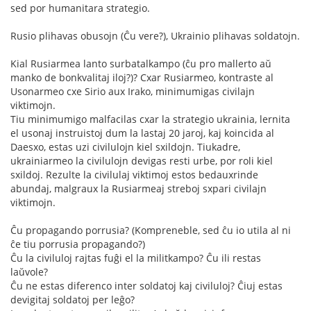
sed por humanitara strategio.
Rusio plihavas obusojn (Ĉu vere?), Ukrainio plihavas soldatojn.
Kial Rusiarmea lanto surbatalkampo (ĉu pro mallerto aŭ
manko de bonkvalitaj iloj?)? Cxar Rusiarmeo, kontraste al
Usonarmeo cxe Sirio aux Irako, minimumigas civilajn
viktimojn.
Tiu minimumigo malfacilas cxar la strategio ukrainia, lernita
el usonaj instruistoj dum la lastaj 20 jaroj, kaj koincida al
Daesxo, estas uzi civilulojn kiel sxildojn. Tiukadre,
ukrainiarmeo la civilulojn devigas resti urbe, por roli kiel
sxildoj. Rezulte la civilulaj viktimoj estos bedauxrinde
abundaj, malgraux la Rusiarmeaj streboj sxpari civilajn
viktimojn.
Ĉu propagando porrusia? (Kompreneble, sed ĉu io utila al ni
ĉe tiu porrusia propagando?)
Ĉu la civiluloj rajtas fuĝi el la militkampo? Ĉu ili restas
laŭvole?
Ĉu ne estas diferenco inter soldatoj kaj civiluloj? Ĉiuj estas
devigitaj soldatoj per leĝo?