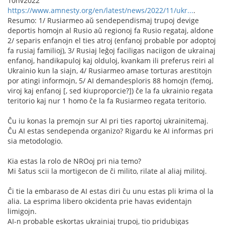
10nv2022
https://www.amnesty.org/en/latest/news/2022/11/ukr...
.
Resumo: 1/ Rusiarmeo aŭ sendependismaj trupoj devige
deportis homojn al Rusio aŭ regionoj fa Rusio regataj, aldone
2/ separis enfanojn el ties atroj (enfanoj probable por adoptoj
fa rusiaj familioj), 3/ Rusiaj leĝoj faciligas naciigon de ukrainaj
enfanoj, handikapuloj kaj olduloj, kvankam ili preferus reiri al
Ukrainio kun la siajn, 4/ Rusiarmeo amase torturas arestitojn
por atingi informojn, 5/ AI demandesploris 88 homojn (femoj,
viroj kaj enfanoj [, sed kiuproporcie?]) ĉe la fa ukrainio regata
teritorio kaj nur 1 homo ĉe la fa Rusiarmeo regata teritorio.
Ĉu iu konas la premojn sur AI pri ties raportoj ukrainitemaj.
Ĉu AI estas sendependa organizo? Rigardu ke AI informas pri
sia metodologio.
Kia estas la rolo de NROoj pri nia temo?
Mi ŝatus scii la mortigecon de ĉi milito, rilate al aliaj militoj.
Ĉi tie la embaraso de AI estas diri ĉu unu estas pli krima ol la
alia. La esprima libero okcidenta prie havas evidentajn
limigojn.
AI-n probable eskortas ukrainiaj trupoj, tio pridubigas