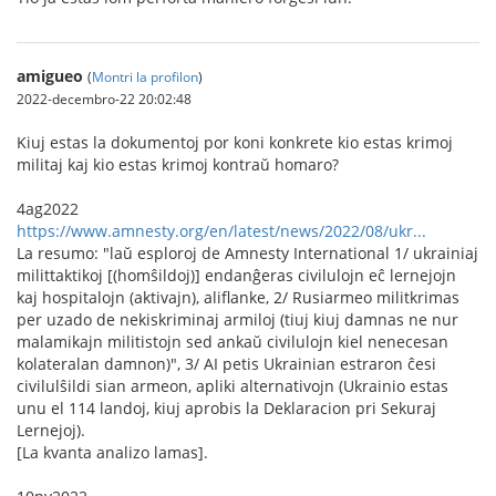
amigueo
(
Montri la profilon
)
2022-decembro-22 20:02:48
Kiuj estas la dokumentoj por koni konkrete kio estas krimoj
militaj kaj kio estas krimoj kontraŭ homaro?
4ag2022
https://www.amnesty.org/en/latest/news/2022/08/ukr...
La resumo: "laŭ esploroj de Amnesty International 1/ ukrainiaj
milittaktikoj [(homŝildoj)] endanĝeras civilulojn eĉ lernejojn
kaj hospitalojn (aktivajn), aliflanke, 2/ Rusiarmeo militkrimas
per uzado de nekiskriminaj armiloj (tiuj kiuj damnas ne nur
malamikajn militistojn sed ankaŭ civilulojn kiel nenecesan
kolateralan damnon)", 3/ AI petis Ukrainian estraron ĉesi
civilulŝildi sian armeon, apliki alternativojn (Ukrainio estas
unu el 114 landoj, kiuj aprobis la Deklaracion pri Sekuraj
Lernejoj).
[La kvanta analizo lamas].