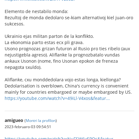
Elemento de nestabilo monda:
Rezultoj de monda dedolaro se-kiam alternativoj kiel juan-oro
sukcesos.
Ukrainio ejas militan parton de la konflikto.
La ekonomia parto estas ecx pli grava.
Usono prognozas grizan futuron al Rusio pro ties ribelo (aux
nejustigebla agreso). Aliflanke la prognozbatalo vundas
ankaux Usonon (nome, fino Usonan epokon de freneza
nepagota sxuldo).
Aliflanke, cxu monddedolara vojo estas longa, kiellonga?
Dedolarisation is overblown, China's currency is convenient
mainly for countries embargoed or maybe embargoed by US.
https://youtube.com/watch?v=49iLl-V4xos&featur...
amigueo
(
Montri la profilon
)
2023-februaro-03 09:54:51
https://youtube.com/watch?v=NuFSW6v5POs&featur...