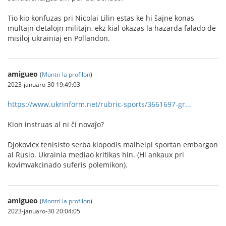
Tio kio konfuzas pri Nicolai Lilin estas ke hi ŝajne konas
multajn detalojn militajn, ekz kial okazas la hazarda falado de
misiloj ukrainiaj en Pollandon.
amigueo
(
Montri la profilon
)
2023-januaro-30 19:49:03
https://www.ukrinform.net/rubric-sports/3661697-gr...
Kion instruas al ni ĉi novaĵo?
Djokovicx tenisisto serba klopodis malhelpi sportan embargon
al Rusio. Ukrainia mediao kritikas hin. (Hi ankaux pri
kovimvakcinado suferis polemikon).
amigueo
(
Montri la profilon
)
2023-januaro-30 20:04:05