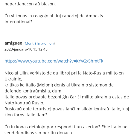
nepartianecon aŭ biason.
Ĉu vi konas la reagojn al tiuj raportoj de Amnesty
International?
amigueo
(
Montri la profilon
)
2023-januaro-16 15:12:45
https://www.youtube.com/watch?v=KYvGx5hmtTk
Nicolai Lilin, verkisto de du libroj pri la Nato-Rusia milito en
Ukrainio,
kritikas ke Italio (Meloni) donis al Ukrainio sistemon de
defendo kontraŭmisila, dum
Italio povas probable bezoni ĝin ĉar ĉi milito ukrainia estas de
Nato kontraŭ Rusio.
Rusio aŭ eble teruristoj povus lanĉi misilojn kontraŭ Italio, kiaj
kion faros Italio tiam?
Ĉu iu konas detalojn por respondi tiun aserton? Eble Italio ne
sendefendigas sin per tiu donaco.