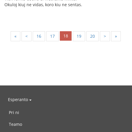
Okuloj kiuj ne vidas, koro kiu ne sentas.
18
«
<
16
17
19
20
>
»
Esperanto
Pri ni
Teamo