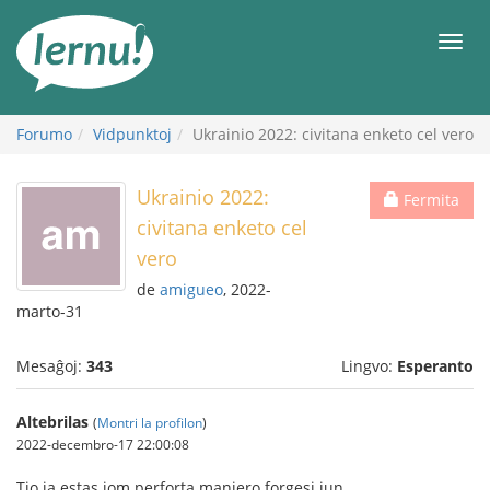
Al
la
Men
enhavo
Forumo
Vidpunktoj
Ukrainio 2022: civitana enketo cel vero
Ukrainio 2022:
Fermita
civitana enketo cel
vero
de
amigueo
, 2022-
marto-31
Mesaĝoj:
343
Lingvo:
Esperanto
Altebrilas
(
Montri la profilon
)
2022-decembro-17 22:00:08
Tio ja estas iom perforta maniero forgesi iun.