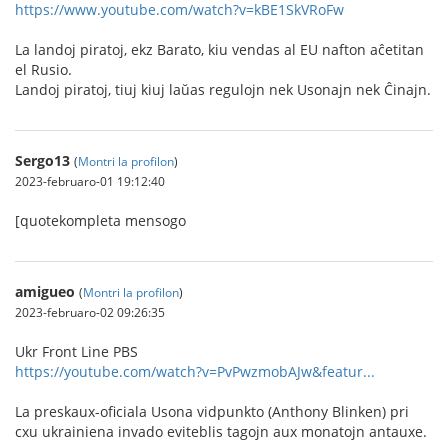
https://www.youtube.com/watch?v=kBE1SkVRoFw
La landoj piratoj, ekz Barato, kiu vendas al EU nafton aĉetitan
el Rusio.
Landoj piratoj, tiuj kiuj laŭas regulojn nek Usonajn nek Ĉinajn.
Sergo13
(
Montri la profilon
)
2023-februaro-01 19:12:40
[quotekompleta mensogo
amigueo
(
Montri la profilon
)
2023-februaro-02 09:26:35
Ukr Front Line PBS
https://youtube.com/watch?v=PvPwzmobAJw&featur...
La preskaux-oficiala Usona vidpunkto (Anthony Blinken) pri
cxu ukrainiena invado eviteblis tagojn aux monatojn antauxe.