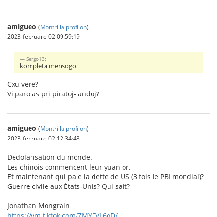
amigueo
(
Montri la profilon
)
2023-februaro-02 09:59:19
Sergo13:
kompleta mensogo
Cxu vere?
Vi parolas pri piratoj-landoj?
amigueo
(
Montri la profilon
)
2023-februaro-02 12:34:43
Dédolarisation du monde.
Les chinois commencent leur yuan or.
Et maintenant qui paie la dette de US (3 fois le PBI mondial)?
Guerre civile aux États-Unis? Qui sait?
Jonathan Mongrain
https://vm.tiktok.com/ZMYFVL6oD/