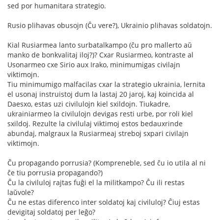
sed por humanitara strategio.
Rusio plihavas obusojn (Ĉu vere?), Ukrainio plihavas soldatojn.
Kial Rusiarmea lanto surbatalkampo (ĉu pro mallerto aŭ
manko de bonkvalitaj iloj?)? Cxar Rusiarmeo, kontraste al
Usonarmeo cxe Sirio aux Irako, minimumigas civilajn
viktimojn.
Tiu minimumigo malfacilas cxar la strategio ukrainia, lernita
el usonaj instruistoj dum la lastaj 20 jaroj, kaj koincida al
Daesxo, estas uzi civilulojn kiel sxildojn. Tiukadre,
ukrainiarmeo la civilulojn devigas resti urbe, por roli kiel
sxildoj. Rezulte la civilulaj viktimoj estos bedauxrinde
abundaj, malgraux la Rusiarmeaj streboj sxpari civilajn
viktimojn.
Ĉu propagando porrusia? (Kompreneble, sed ĉu io utila al ni
ĉe tiu porrusia propagando?)
Ĉu la civiluloj rajtas fuĝi el la militkampo? Ĉu ili restas
laŭvole?
Ĉu ne estas diferenco inter soldatoj kaj civiluloj? Ĉiuj estas
devigitaj soldatoj per leĝo?