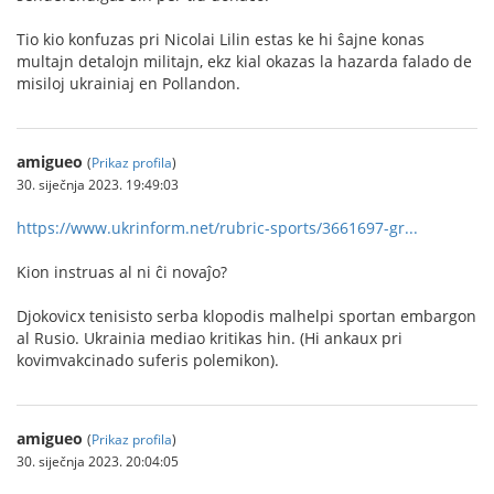
Tio kio konfuzas pri Nicolai Lilin estas ke hi ŝajne konas
multajn detalojn militajn, ekz kial okazas la hazarda falado de
misiloj ukrainiaj en Pollandon.
amigueo
(
Prikaz profila
)
30. siječnja 2023. 19:49:03
https://www.ukrinform.net/rubric-sports/3661697-gr...
Kion instruas al ni ĉi novaĵo?
Djokovicx tenisisto serba klopodis malhelpi sportan embargon
al Rusio. Ukrainia mediao kritikas hin. (Hi ankaux pri
kovimvakcinado suferis polemikon).
amigueo
(
Prikaz profila
)
30. siječnja 2023. 20:04:05