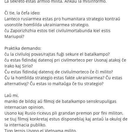
La sekreto estas armilo milita. Ankaŭ la misinformo.
Ĉi tie, la ĉefa ideo:
Lanteco rusiarmea estas pro humanitara strategio kontraŭ
usonstile homŝilda ukrainiarmea strategio.
ĉu Zaporizhzhia estos tiel civilulmortabunda kiel estis
Mariupol?
Praktika demando:
ĉu la civiluloj povas/rajtas fuĝi sekure el batalkampo?
ĉu estas fidindaj datenoj pri civilmorteco per Usonaj atakoj ĉe
Irako kaj Sirio?
Ĉu estas fidindaj datenoj de civilulmorteco ĉe ĉi milito?
Ĉu la homŝilda strategio estas fakte ukrainiarmea? Ĉu estas
alternativoj? Ĉu estas io maltaŭga ĉe tiu strategio?
Laŭ mi,
manko de bildoj aŭ filmoj de batalkampo senskrupuligas
internacian opinion.
Usono kaj Rusio ricevus pli grandan premon por fini militon,
se tiuj filmoj konkretaj estus disponeblaj kaj antaŭ la okuloj de
la internacia publiko.
Tion lernis Usono el Vietnama milito.