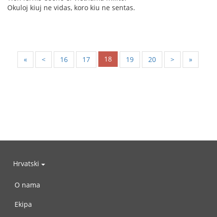
Okuloj kiuj ne vidas, koro kiu ne sentas.
18
«
<
16
17
19
20
>
»
Hrvatski
O nama
Ekipa