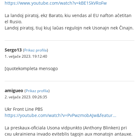
https://www.youtube.com/watch?v=kBE1SkVRoFw
La landoj piratoj, ekz Barato, kiu vendas al EU nafton aĉetitan
el Rusio.
Landoj piratoj, tiuj kiuj laŭas regulojn nek Usonajn nek Ĉinajn.
Sergo13
(
Prikaz profila
)
1. veljače 2023. 19:12:40
[quotekompleta mensogo
amigueo
(
Prikaz profila
)
2. veljače 2023. 09:26:35
Ukr Front Line PBS
https://youtube.com/watch?v=PvPwzmobAJw&featur...
La preskaux-oficiala Usona vidpunkto (Anthony Blinken) pri
cxu ukrainiena invado eviteblis tagojn aux monatojn antauxe.