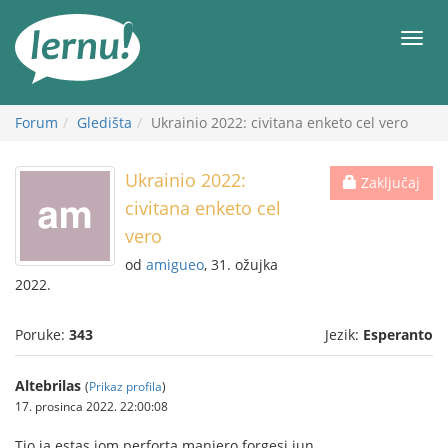
Sadržaj
Meni
Forum
Gledišta
Ukrainio 2022: civitana enketo cel vero
Ukrainio 2022:
Zaključaj
civitana enketo cel
vero
od
amigueo
, 31. ožujka
2022.
Poruke:
343
Jezik:
Esperanto
Altebrilas
(
Prikaz profila
)
17. prosinca 2022. 22:00:08
Tio ja estas iom perforta maniero forgesi iun.