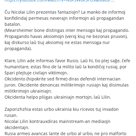
Ĉu Nicolai Lilin prezentas fantaziojn? La manko de informoj
konfidindaj permesas neverajn informojn aŭ propagandan
batalon.
(Mearsheimer bone distingas inter mensogo kaj propagando.
Propagando havas aksiomojn (veroj kiuj ne bezonas pruvon),
kaj diskurso laŭ tiuj aksiomoj ne estas mensoga nur
propaganda).
Klare, Lilin ade informas favor Rusio. Laŭ hi, tio plej saĝe, ĉefe
humanitare, estas fino de la milito laŭ la kondiĉoj rusiaj, por
ŝpari plejtuje civilajn viktimojn.
Okcidento (hipokrite sed firme) diras defendi internacian
juron. Okcidente denoncas militkrimojn rusiajn kaj disimulas
militkrimojn ukrainiajn.
Okcidenta helpo pliigas ukrainiajn mortojn, laŭ Lilin.
Zaporizhzhia estas urbo ukrainia kiu ricevos tuj invadon
rusan.
Nicolai Lilin kontrauxdiras mainstream-an mediaojn
okcidentajn.
Rusia armeo avancas lante de urbo al urbo, ne pro malforto