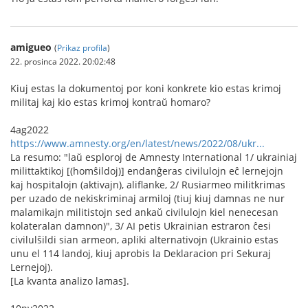
amigueo
(
Prikaz profila
)
22. prosinca 2022. 20:02:48
Kiuj estas la dokumentoj por koni konkrete kio estas krimoj
militaj kaj kio estas krimoj kontraŭ homaro?
4ag2022
https://www.amnesty.org/en/latest/news/2022/08/ukr...
La resumo: "laŭ esploroj de Amnesty International 1/ ukrainiaj
milittaktikoj [(homŝildoj)] endanĝeras civilulojn eĉ lernejojn
kaj hospitalojn (aktivajn), aliflanke, 2/ Rusiarmeo militkrimas
per uzado de nekiskriminaj armiloj (tiuj kiuj damnas ne nur
malamikajn militistojn sed ankaŭ civilulojn kiel nenecesan
kolateralan damnon)", 3/ AI petis Ukrainian estraron ĉesi
civilulŝildi sian armeon, apliki alternativojn (Ukrainio estas
unu el 114 landoj, kiuj aprobis la Deklaracion pri Sekuraj
Lernejoj).
[La kvanta analizo lamas].