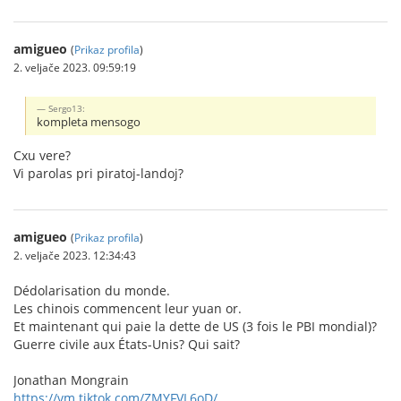
amigueo
(
Prikaz profila
)
2. veljače 2023. 09:59:19
Sergo13:
kompleta mensogo
Cxu vere?
Vi parolas pri piratoj-landoj?
amigueo
(
Prikaz profila
)
2. veljače 2023. 12:34:43
Dédolarisation du monde.
Les chinois commencent leur yuan or.
Et maintenant qui paie la dette de US (3 fois le PBI mondial)?
Guerre civile aux États-Unis? Qui sait?
Jonathan Mongrain
https://vm.tiktok.com/ZMYFVL6oD/