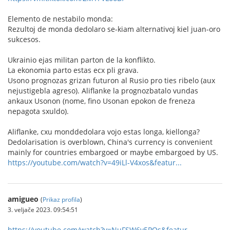
Elemento de nestabilo monda:
Rezultoj de monda dedolaro se-kiam alternativoj kiel juan-oro
sukcesos.
Ukrainio ejas militan parton de la konflikto.
La ekonomia parto estas ecx pli grava.
Usono prognozas grizan futuron al Rusio pro ties ribelo (aux
nejustigebla agreso). Aliflanke la prognozbatalo vundas
ankaux Usonon (nome, fino Usonan epokon de freneza
nepagota sxuldo).
Aliflanke, cxu monddedolara vojo estas longa, kiellonga?
Dedolarisation is overblown, China's currency is convenient
mainly for countries embargoed or maybe embargoed by US.
https://youtube.com/watch?v=49iLl-V4xos&featur...
amigueo
(
Prikaz profila
)
3. veljače 2023. 09:54:51
https://youtube.com/watch?v=NuFSW6v5POs&featur...