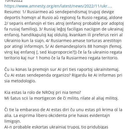
10nv2022
https://www.amnesty.org/en/latest/news/2022/11/ukr...
.
Resumo: 1/ Rusiarmeo aŭ sendependismaj trupoj devige
deportis homojn al Rusio aŭ regionoj fa Rusio regataj, aldone
2/ separis enfanojn el ties atroj (enfanoj probable por adoptoj
fa rusiaj familioj), 3/ Rusiaj leĝoj faciligas naciigon de ukrainaj
enfanoj, handikapuloj kaj olduloj, kvankam ili preferus reiri al
Ukrainio kun la siajn, 4/ Rusiarmeo amase torturas arestitojn
por atingi informojn, 5/ AI demandesploris 88 homojn (femoj,
viroj kaj enfanoj [, sed kiuproporcie?]) ĉe la fa ukrainio regata
teritorio kaj nur 1 homo ĉe la fa Rusiarmeo regata teritorio.
Ĉu iu konas la premojn sur AI pri ties raportoj ukrainitemaj.
Ĉu AI estas sendependa organizo? Rigardu ke AI informas pri
sia metodologio.
Kia estas la rolo de NROoj pri nia temo?
Mi ŝatus scii la mortigecon de ĉi milito, rilate al aliaj militoj.
Ĉi tie la embaraso de AI estas diri ĉu unu estas pli krima ol la
alia. La esprima libero okcidenta prie havas evidentajn
limigojn.
AI-n probable eskortas ukrainiaj trupoj, tio pridubigas