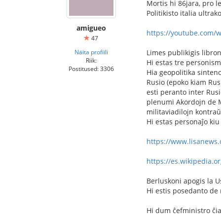
Mortis hi 86jara, pro 
Politikisto italia ultr
amigueo
https://youtube.com/w
47
Näita profiili
Limes publikigis libron
Riik:
Hi estas tre personisma
Postitused: 3306
Hia geopolitika sinten
Rusio (epoko kiam Rusi
esti peranto inter Rus
plenumi Akordojn de Mi
militaviadilojn kontraŭ
Hi estas personaĵo kiu o
https://www.lisanews.o
https://es.wikipedia.or
Berluskoni apogis la U
Hi estis posedanto de 
Hi dum ĉefministro ĉiam