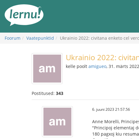
Sisu
juurde
Foorum
Vaatepunktid
Ukrainio 2022: civitana enketo cel ver
Ukrainio 2022: civita
kelle poolt
amigueo
, 31. märts 202
Postitused:
343
6. juuni 2023 21:57.56
Anne Morelli, Princip
"Principoj elementaj d
180 pagxoj kiu resumas