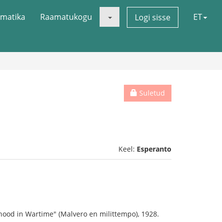
matika
Raamatukogu
ET
Logi sisse
Suletud
Keel:
Esperanto
ehood in Wartime" (Malvero en milittempo), 1928.