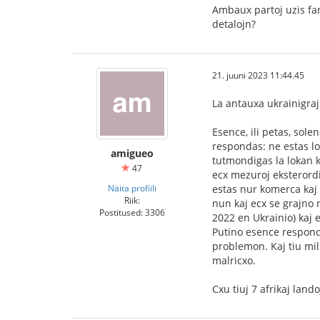
Ambaux partoj uzis fan
detalojn?
21. juuni 2023 11:44.45
La antauxa ukrainigraj
Esence, ili petas, sole
respondas: ne estas lo
amigueo
tutmondigas la lokan k
47
ecx mezuroj eksterordi
Näita profiili
estas nur komerca kaj 
Riik:
nun kaj ecx se grajno 
Postitused: 3306
2022 en Ukrainio) kaj 
Putino esence respondi
problemon. Kaj tiu mi
malricxo.
Cxu tiuj 7 afrikaj land