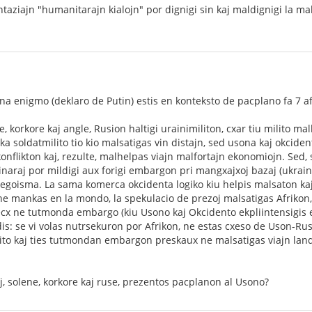
taziajn "humanitarajn kialojn" por dignigi sin kaj maldignigi la m
na enigmo (deklaro de Putin) estis en konteksto de pacplano fa 7 af
ne, korkore kaj angle, Rusion haltigi urainimiliton, cxar tiu milito 
ka soldatmilito tio kio malsatigas vin distajn, sed usona kaj okcide
onflikton kaj, rezulte, malhelpas viajn malfortajn ekonomiojn. Sed, 
naraj por mildigi aux forigi embargon pri mangxajxoj bazaj (ukrainia
egoisma. La sama komerca okcidenta logiko kiu helpis malsaton kaj
ne mankas en la mondo, la spekulacio de prezoj malsatigas Afrikon, k
ecx ne tutmonda embargo (kiu Usono kaj Okcidento ekpliintensigis 
s: se vi volas nutrsekuron por Afrikon, ne estas cxeso de Uson-Rusia
lito kaj ties tutmondan embargon preskaux ne malsatigas viajn lan
oj, solene, korkore kaj ruse, prezentos pacplanon al Usono?