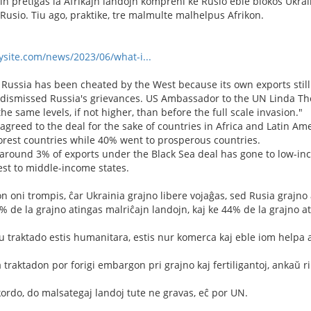
n pretigas la Afrikajn landojn kompreni ke Rusio eble blokos Ukraini
usio. Tiu ago, praktike, tre malmulte malhelpus Afrikon.
ysite.com/news/2023/06/what-i...
 Russia has been cheated by the West because its own exports stil
 dismissed Russia's grievances. US Ambassador to the UN Linda Thom
 the same levels, if not higher, than before the full scale invasion."
 agreed to the deal for the sake of countries in Africa and Latin Am
orest countries while 40% went to prosperous countries.
 around 3% of exports under the Black Sea deal has gone to low-in
st to middle-income states.
n oni trompis, ĉar Ukrainia grajno libere vojaĝas, sed Rusia grajno
 de la grajno atingas malriĉajn landojn, kaj ke 44% de la grajno at
u traktado estis humanitara, estis nur komerca kaj eble iom helpa a
 traktadon por forigi embargon pri grajno kaj fertiligantoj, ankaŭ ril
kordo, do malsategaj landoj tute ne gravas, eĉ por UN.