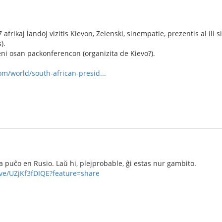
7 afrikaj landoj vizitis Kievon, Zelenski, sinempatie, prezentis al il
).
reni osan packonferencon (organizita de Kievo?).
om/world/south-african-presid...
a puĉo en Rusio. Laŭ hi, plejprobable, ĝi estas nur gambito.
ive/UZjKf3fDIQE?feature=share