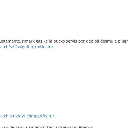
ustamante, rimarkigas ke la pucxo servis por deploji disimule pliaj
atch?v=OvXguRJb_ro&featur...
watch?v=63dyHeiImpg&featur...
 rapide ŝanĝis sintenon kaj valorigon pri Prigoĵin.