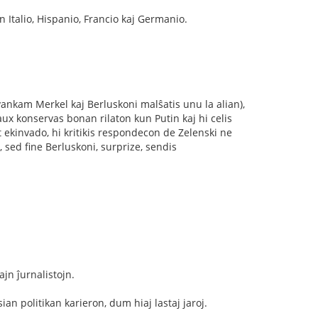
n Italio, Hispanio, Francio kaj Germanio.
ankam Merkel kaj Berluskoni malŝatis unu la alian),
ux konservas bonan rilaton kun Putin kaj hi celis
t ekinvado, hi kritikis respondecon de Zelenski ne
 sed fine Berluskoni, surprize, sendis
jn ĵurnalistojn.
an politikan karieron, dum hiaj lastaj jaroj.