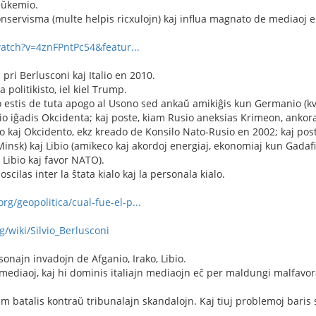
leŭkemio.
akonservisma (multe helpis ricxulojn) kaj influa magnato de mediaoj e
atch?v=4znFPntPc54&featur...
 pri Berlusconi kaj Italio en 2010.
 politikisto, iel kiel Trump.
o estis de tuta apogo al Usono sed ankaŭ amikiĝis kun Germanio (kv
o iĝadis Okcidenta; kaj poste, kiam Rusio aneksias Krimeon, ankora
io kaj Okcidento, ekz kreado de Konsilo Nato-Rusio en 2002; kaj pos
nsk) kaj Libio (amikeco kaj akordoj energiaj, ekonomiaj kun Gadafi,
 Libio kaj favor NATO).
scilas inter la ŝtata kialo kaj la personala kialo.
rg/geopolitica/cual-fue-el-p...
g/wiki/Silvio_Berlusconi
sonajn invadojn de Afganio, Irako, Libio.
mediaoj, kaj hi dominis italiajn mediaojn eĉ per maldungi malfavora
 batalis kontraŭ tribunalajn skandalojn. Kaj tiuj problemoj baris si