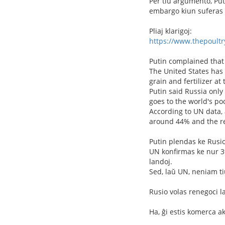
Per tiu argumento, Puti
embargo kiun suferas R
Pliaj klarigoj:
https://www.thepoultr
Putin complained that
The United States has
grain and fertilizer at
Putin said Russia only
goes to the world's po
According to UN data,
around 44% and the re
Putin plendas ke Rusio
UN konfirmas ke nur 3%
landoj.
Sed, laŭ UN, neniam ti
Rusio volas renegoci la
Ha, ĝi estis komerca a