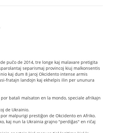
.
de puĉo de 2014, tre longe kaj malavare pretigita
sparolantaj separismaj provincoj kiuj malkonsentis
inio kaj dum 8 jaroj Okcidento intense armis
si-fratajn landojn kaj ekhelpis ilin per ununura
 por batali malsaton en la mondo, speciale afrikajn
oj de Ukrainio.
, por malpurigi prestiĝon de Okcidento en Afriko.
o, kaj nun la Ukrainia grajno "perdiĝas" en riĉaj