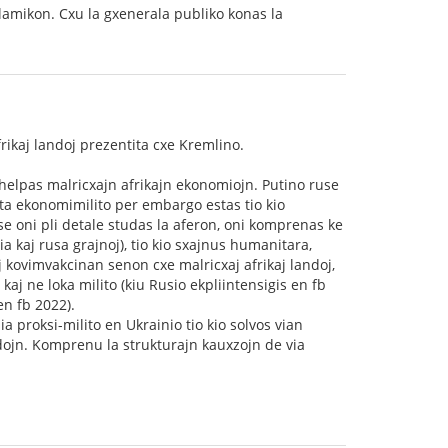
alamikon. Cxu la gxenerala publiko konas la
rikaj landoj prezentita cxe Kremlino.
malhelpas malricxajn afrikajn ekonomiojn. Putino ruse
nta ekonomimilito per embargo estas tio kio
se oni pli detale studas la aferon, oni komprenas ke
 kaj rusa grajnoj), tio kio sxajnus humanitara,
 kovimvakcinan senon cxe malricxaj afrikaj landoj,
aj ne loka milito (kiu Rusio ekpliintensigis en fb
en fb 2022).
 proksi-milito en Ukrainio tio kio solvos vian
dojn. Komprenu la strukturajn kauxzojn de via