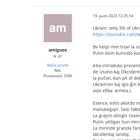
19. juuni 2023 12:35.14
Ukrain: only 3% of Ukr
https://youtube.com/
Bv helpi min trovi la s
amigueo
Putin dum kunsido kun a
47
Näita profiili
(Hia introduko prezent
Riik:
de Usono kaj Okcidento
Postitused: 3306
la puĉon, kun pli ol d
Ukrainion kaj igis ĝin
vojo efika: armea.)
Esence, estis akordo i
malsategojn. Sed, fakte
La grajno atingis Uson
Putin utiligas tiun mi
La mirinde granda farm
okcidentaj landoj.