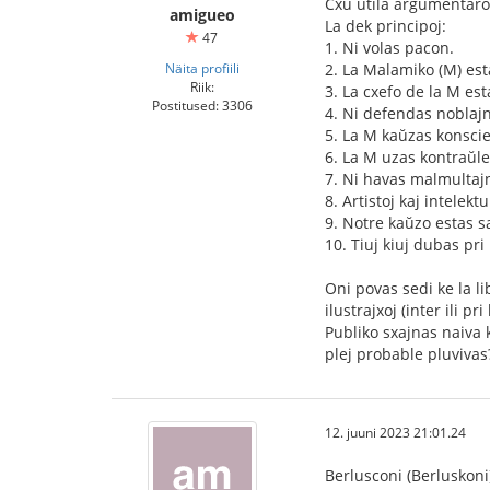
Cxu utila argumentaro 
amigueo
La dek principoj:
47
1. Ni volas pacon.
Näita profiili
2. La Malamiko (M) est
Riik:
3. La cxefo de la M e
Postitused: 3306
4. Ni defendas noblajn
5. La M kaŭzas konscie
6. La M uzas kontraŭle
7. Ni havas malmultaj
8. Artistoj kaj intelek
9. Notre kaŭzo estas s
10. Tiuj kiuj dubas pr
Oni povas sedi ke la l
ilustrajxoj (inter ili p
Publiko sxajnas naiva 
plej probable pluvivas
12. juuni 2023 21:01.24
Berlusconi (Berluskoni