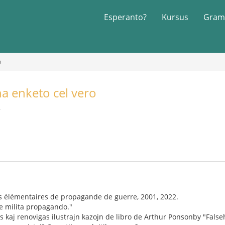
Esperanto?
Kursus
Gram
o
na enketo cel vero
2
es élémentaires de propagande de guerre, 2001, 2022.
e milita propagando."
 kaj renovigas ilustrajn kazojn de libro de Arthur Ponsonby "Fals