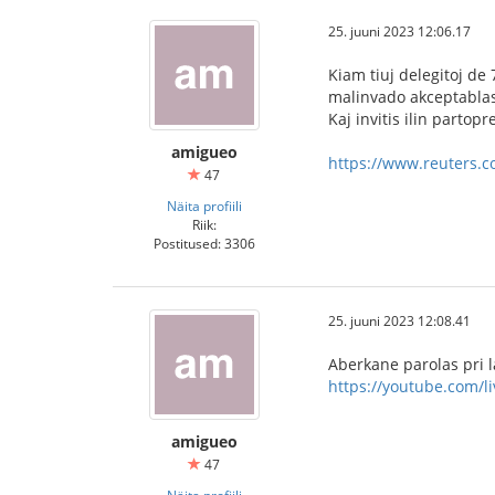
25. juuni 2023 12:06.17
Kiam tiuj delegitoj de 
malinvado akceptablas
Kaj invitis ilin partop
amigueo
https://www.reuters.c
47
Näita profiili
Riik:
Postitused: 3306
25. juuni 2023 12:08.41
Aberkane parolas pri l
https://youtube.com/l
amigueo
47