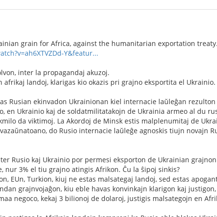
ainian grain for Africa, against the humanitarian exportation treaty
watch?v=ah6XTVZDd-Y&featur...
olvon, inter la propagandaj akuzoj.
frikaj landoj, klarigas kio okazis pri grajno eksportita el Ukrainio.
as Rusian ekinvadon Ukrainionan kiel internacie laŭleĝan rezulton 
, en Ukrainio kaj de soldatmilitatakojn de Ukrainia armeo al du ru
ekmilo da viktimoj. La Akordoj de Minsk estis malplenumitaj de Ukra
 kvazaŭnatoano, do Rusio internacie laŭleĝe agnoskis tiujn novajn Ru
nter Rusio kaj Ukrainio por permesi eksporton de Ukrainian grajnon
, nur 3% el tiu grajno atingis Afrikon. Ĉu la ŝipoj sinkis?
on, EUn, Turkion, kiuj ne estas malsategaj landoj, sed estas apogant
rindan grajnvojaĝon, kiu eble havas konvinkajn klarigon kaj justigon
aa negoco, kekaj 3 bilionoj de dolaroj, justigis malsategojn en Afrik