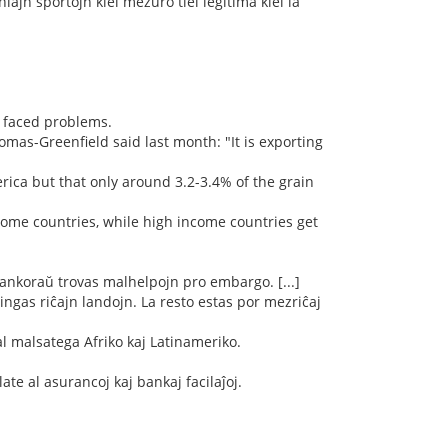
ajn sportojn kiel mezuro tiel legitima kiel la
l faced problems.
as-Greenfield said last month: "It is exporting
erica but that only around 3.2-3.4% of the grain
come countries, while high income countries get
 ankoraŭ trovas malhelpojn pro embargo. [...]
ingas riĉajn landojn. La resto estas por mezriĉaj
l malsatega Afriko kaj Latinameriko.
ate al asurancoj kaj bankaj facilaĵoj.