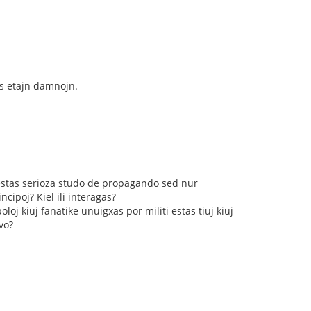
as etajn damnojn.
 estas serioza studo de propagando sed nur
incipoj? Kiel ili interagas?
j kiuj fanatike unuigxas por militi estas tiuj kiuj
vo?