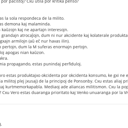
por pacistoj? Cxu utila por kritika penso?
as la sola respondeca de la milito.
stas demona kaj malaminda.
 kaŭzojn kaj ne apartajn interesojn.
 grandajn atrocaĵojn, dum ni nur akcidente kaj kolaterale produkt
gxajn armilojn (aŭ eĉ nur havas ilin).
n pertojn, dum la M suferas enormajn pertojn.
tuloj apogas nian kaŭzon.
akra.
i nia propagando, estas punindaj perfiduloj.
ibro estas produktajxo okcidenta por okcidenta konsumo, ke gxi ne
ri la militoj plej jxusaj) de la principoj de Ponsonby. Cxu estas aliaj pr
kaj kurtmemorkapabla. Mediaoj ade aliancas militismon. Cxu la popolo
? Cxu Vero estas duaranga prioritato kaj Venko unuaranga por la Vi
).